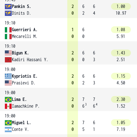
Pankin S.
2
6
6
1.00
Dinits D.
0
2
4
10.97
19:10
Guerrieri A.
1
6
1.08
Mecarelli M.
0
0
5.91
19:10
Bigun K.
2
6
6
1.43
Kadiri Hassani Y.
0
0
3
2.51
19:00
Kypriotis E.
2
6
6
1.15
Prasievi D.
0
2
3
4.50
19:00
Lima E.
2
7
7
2.30
3
4
Iamachkine P.
0
6
6
1.52
19:00
Miguel L.
2
7
6
1.05
Conte V.
0
5
1
7.19