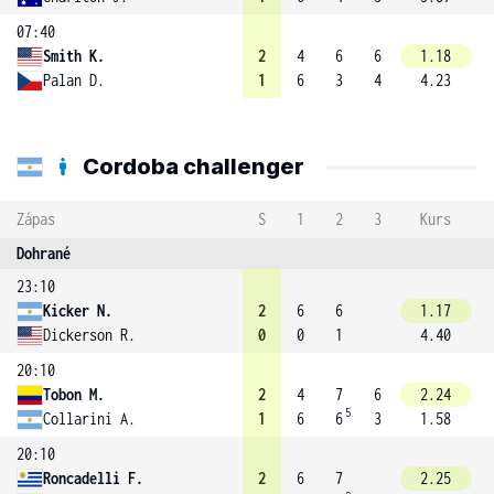
07:40
Smith K.
2
4
6
6
1.18
Palan D.
1
6
3
4
4.23
Cordoba challenger
Zápas
S
1
2
3
Kurs
Dohrané
23:10
Kicker N.
2
6
6
1.17
Dickerson R.
0
0
1
4.40
20:10
Tobon M.
2
4
7
6
2.24
5
Collarini A.
1
6
6
3
1.58
20:10
Roncadelli F.
2
6
7
2.25