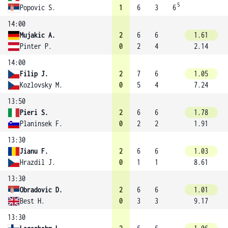
5
Popovic S.
1
6
3
6
14:00
Mujakic A.
2
6
6
1.61
Pinter P.
0
2
4
2.14
14:00
Filip J.
2
7
6
1.05
Kozlovsky M.
0
5
4
7.24
13:50
Pieri S.
2
6
6
1.78
Planinsek F.
0
2
2
1.91
13:30
Jianu F.
2
6
6
1.03
Hrazdil J.
0
1
1
8.61
13:30
Obradovic D.
2
6
6
1.01
Best H.
0
3
3
9.17
13:30