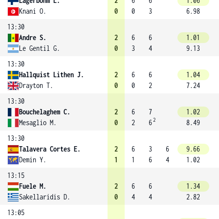
Lagerbohm L.
2
6
6
1.06
Knani O.
0
0
3
6.98
13:30
Andre S.
2
6
6
1.01
Le Gentil G.
0
3
4
9.13
13:30
Hallquist Lithen J.
2
6
6
1.04
Drayton T.
0
0
2
7.24
13:30
Bouchelaghem C.
2
6
7
1.02
2
Mesaglio M.
0
2
6
8.49
13:30
Talavera Cortes E.
2
6
3
6
9.66
Demin Y.
1
1
6
4
1.02
13:15
Fuele M.
2
6
6
1.34
Sakellaridis D.
0
4
4
2.82
13:05