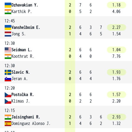
Dzhavakian Y.
2
7
6
1.18
Karthik P.
0
5
2
4.06
12:45
Vanshelboim E.
2
6
3
7
2.27
Jong S.
1
4
6
5
1.54
12:30
Seidman L.
2
6
6
1.04
Koothrat R.
0
4
0
7.76
12:30
Slavic N.
2
6
6
1.93
Jeran A.
0
4
4
1.76
12:20
Postolka R.
2
6
6
1.57
Klimas J.
0
2
2
2.20
12:15
Jaisinghani R.
2
6
3
6
2.93
Dominguez Alonso J.
1
4
6
2
1.32