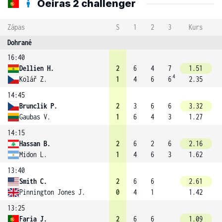
Oeiras 2 challenger
Zápas
S
1
2
3
Kurs
Dohrané
16:40
Dellien H.
2
6
4
7
1.51
4
Kolář Z.
1
4
6
6
2.35
14:45
Brunclik P.
2
3
6
6
3.32
Gaubas V.
1
6
4
3
1.27
14:15
Hassan B.
2
6
2
6
2.16
Midon L.
1
4
6
3
1.62
13:40
Smith C.
2
6
6
2.61
Pinnington Jones J.
0
4
1
1.42
13:25
Faria J.
2
6
6
1.09