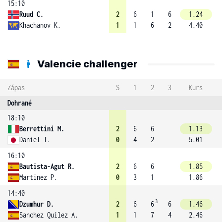
15:10
Ruud C.
2
6
1
6
1.24
Khachanov K.
1
1
6
2
4.40
Valencie challenger
Zápas
S
1
2
3
Kurs
Dohrané
18:10
Berrettini M.
2
6
6
1.13
Daniel T.
0
4
2
5.01
16:10
Bautista-Agut R.
2
6
6
1.85
Martinez P.
0
3
1
1.86
14:40
3
Dzumhur D.
2
6
6
6
1.46
Sanchez Quilez A.
1
1
7
4
2.46