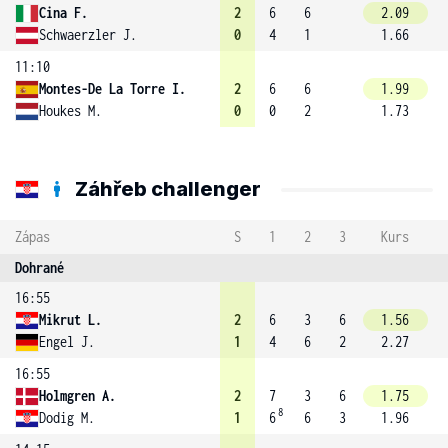
Cina F.
2
6
6
2.09
Schwaerzler J.
0
4
1
1.66
11:10
Montes-De La Torre I.
2
6
6
1.99
Houkes M.
0
0
2
1.73
Záhřeb challenger
Zápas
S
1
2
3
Kurs
Dohrané
16:55
Mikrut L.
2
6
3
6
1.56
Engel J.
1
4
6
2
2.27
16:55
Holmgren A.
2
7
3
6
1.75
8
Dodig M.
1
6
6
3
1.96