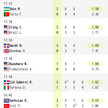
17:15
Shin M.
2
6
6
1.50
Faria F.
0
4
4
2.36
17:10
Craig C.
2
6
6
2.00
Krall L.
0
3
3
1.71
17:10
Hardt N.
2
6
6
1.04
Okonkwo O.
0
2
2
7.41
17:10
Kuzuhara B.
1
6
1
1.08
Finkelstein A.
0
3
0
5.79
17:10
5
Cid Subervi R.
2
6
6
6
1.82
Tortora D.
1
7
3
4
1.87
16:45
Sarksian D.
2
5
7
6
6.69
5
Erel Y.
1
7
6
3
1.06