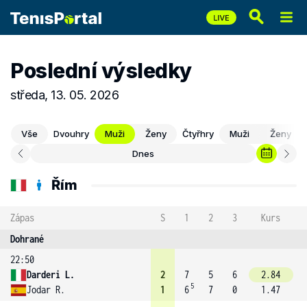
Poslední výsledky
středa, 13. 05. 2026
Vše
Dvouhry
Muži
Ženy
Čtyřhry
Muži
Ženy
Dnes
Řím
Zápas
S
1
2
3
Kurs
Dohrané
22:50
Darderi L.
2
7
5
6
2.84
5
Jodar R.
1
6
7
0
1.47