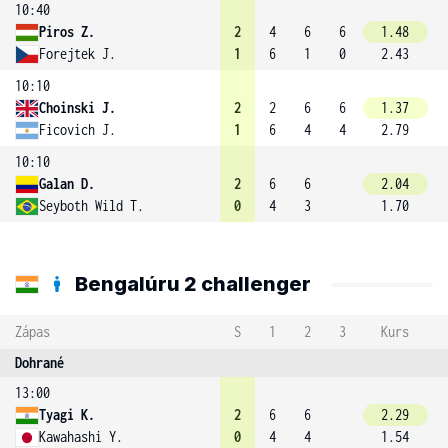
10:40
Piros Z.
2
4
6
6
1.48
Forejtek J.
1
6
1
0
2.43
10:10
Choinski J.
2
2
6
6
1.37
Ficovich J.
1
6
4
4
2.79
10:10
Galan D.
2
6
6
2.04
Seyboth Wild T.
0
4
3
1.70
Bengalúru 2 challenger
Zápas
S
1
2
3
Kurs
Dohrané
13:00
Tyagi K.
2
6
6
2.29
Kawahashi Y.
0
4
4
1.54