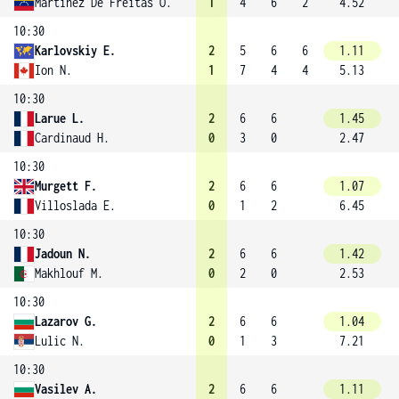
Martinez De Freitas O.
1
4
6
2
4.52
10:30
Karlovskiy E.
2
5
6
6
1.11
Ion N.
1
7
4
4
5.13
10:30
Larue L.
2
6
6
1.45
Cardinaud H.
0
3
0
2.47
10:30
Murgett F.
2
6
6
1.07
Villoslada E.
0
1
2
6.45
10:30
Jadoun N.
2
6
6
1.42
Makhlouf M.
0
2
0
2.53
10:30
Lazarov G.
2
6
6
1.04
Lulic N.
0
1
3
7.21
10:30
Vasilev A.
2
6
6
1.11