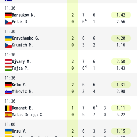
11:30
Barsukov N.
2
7
6
1.42
6
Petak D.
0
6
1
2.56
11:30
Kravchenko G.
2
6
6
4.20
Krumich M.
0
3
2
1.16
11:30
Ujvary M.
2
7
6
2.50
4
Fajta P.
0
6
1
1.43
11:30
Kelm Y.
2
6
6
1.31
Mikovic N.
0
3
4
2.98
11:30
4
Demanet E.
1
7
6
3
1.11
Matas Ortega X.
0
5
7
0
5.22
11:00
Ursu V.
2
6
3
6
1.15