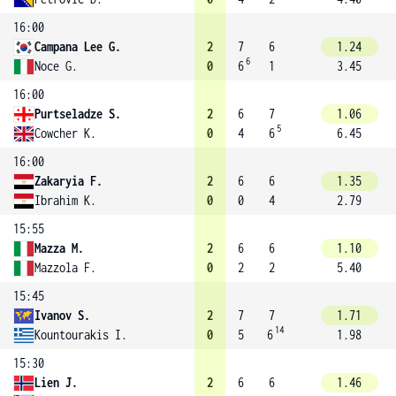
16:00
Campana Lee G.
2
7
6
1.24
6
Noce G.
0
6
1
3.45
16:00
Purtseladze S.
2
6
7
1.06
5
Cowcher K.
0
4
6
6.45
16:00
Zakaryia F.
2
6
6
1.35
Ibrahim K.
0
0
4
2.79
15:55
Mazza M.
2
6
6
1.10
Mazzola F.
0
2
2
5.40
15:45
Ivanov S.
2
7
7
1.71
14
Kountourakis I.
0
5
6
1.98
15:30
Lien J.
2
6
6
1.46