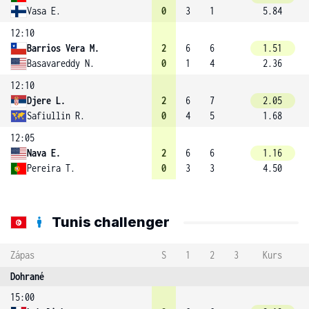
Vasa E.
0
3
1
5.84
12:10
Barrios Vera M.
2
6
6
1.51
Basavareddy N.
0
1
4
2.36
12:10
Djere L.
2
6
7
2.05
Safiullin R.
0
4
5
1.68
12:05
Nava E.
2
6
6
1.16
Pereira T.
0
3
3
4.50
Tunis challenger
Zápas
S
1
2
3
Kurs
Dohrané
15:00