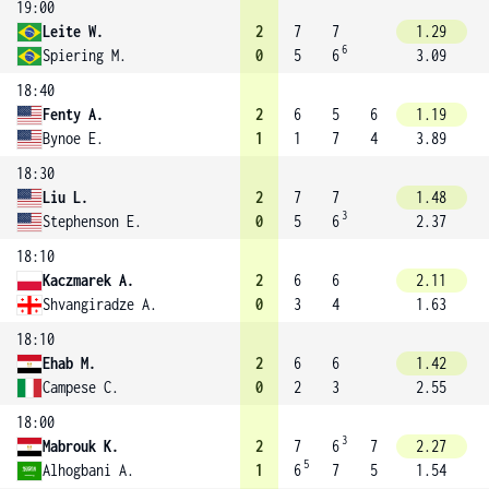
19:00
Leite W.
2
7
7
1.29
6
Spiering M.
0
5
6
3.09
18:40
Fenty A.
2
6
5
6
1.19
Bynoe E.
1
1
7
4
3.89
18:30
Liu L.
2
7
7
1.48
3
Stephenson E.
0
5
6
2.37
18:10
Kaczmarek A.
2
6
6
2.11
Shvangiradze A.
0
3
4
1.63
18:10
Ehab M.
2
6
6
1.42
Campese C.
0
2
3
2.55
18:00
3
Mabrouk K.
2
7
6
7
2.27
5
Alhogbani A.
1
6
7
5
1.54