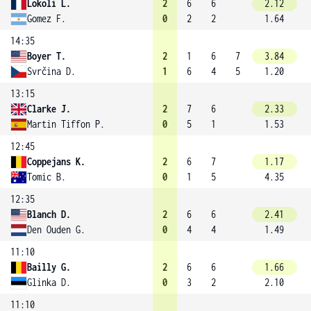
Lokoli L.
2
6
6
2.12
Gomez F.
0
2
2
1.64
14:35
Boyer T.
2
1
6
7
3.84
Svrčina D.
1
6
4
5
1.20
13:15
Clarke J.
2
7
6
2.33
Martin Tiffon P.
0
5
1
1.53
12:45
Coppejans K.
2
6
7
1.17
Tomic B.
0
1
5
4.35
12:35
Blanch D.
2
6
6
2.41
Den Ouden G.
0
4
4
1.49
11:10
Bailly G.
2
6
6
1.66
Glinka D.
0
3
2
2.10
11:10