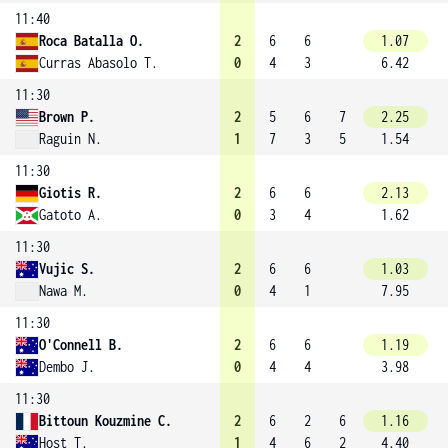
11:40
Roca Batalla O.
2
6
6
1.07
Curras Abasolo T.
0
4
3
6.42
11:30
Brown P.
2
5
6
7
2.25
Raguin N.
1
7
3
5
1.54
11:30
Giotis R.
2
6
6
2.13
Gatoto A.
0
3
4
1.62
11:30
Vujic S.
2
6
6
1.03
Nawa M.
0
4
1
7.95
11:30
O'Connell B.
2
6
6
1.19
Dembo J.
0
4
4
3.98
11:30
Bittoun Kouzmine C.
2
6
2
6
1.16
Host T.
1
4
6
2
4.40