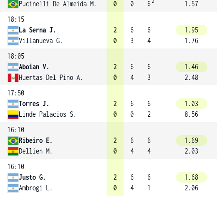
2
Pucinelli De Almeida M.
0
0
6
1.57
18:15
La Serna J.
2
6
6
1.95
Villanueva G.
0
3
4
1.76
18:05
Aboian V.
2
6
6
1.46
Huertas Del Pino A.
0
4
3
2.48
17:50
Torres J.
2
6
6
1.03
Linde Palacios S.
0
0
2
8.56
16:10
Ribeiro E.
2
6
6
1.69
Dellien M.
0
4
4
2.03
16:10
Justo G.
2
6
6
1.68
Ambrogi L.
0
4
1
2.06