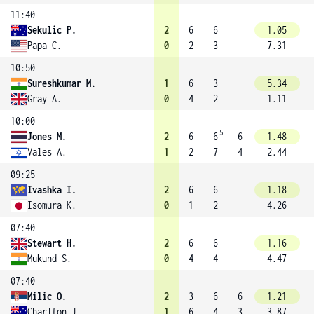
11:40
Sekulic P.
2
6
6
1.05
Papa C.
0
2
3
7.31
10:50
Sureshkumar M.
1
6
3
5.34
Gray A.
0
4
2
1.11
10:00
5
Jones M.
2
6
6
6
1.48
Vales A.
1
2
7
4
2.44
09:25
Ivashka I.
2
6
6
1.18
Isomura K.
0
1
2
4.26
07:40
Stewart H.
2
6
6
1.16
Mukund S.
0
4
4
4.47
07:40
Milic O.
2
3
6
6
1.21
Charlton J.
1
6
4
3
3.87