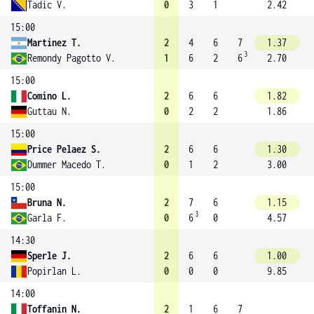
Tadic V.
0
3
1
2.42
15:00
Martinez T.
2
4
6
7
1.37
3
Remondy Pagotto V.
1
6
2
6
2.70
15:00
Comino L.
2
6
6
1.82
Guttau N.
0
2
2
1.86
15:00
Price Pelaez S.
2
6
6
1.30
Dummer Macedo T.
0
1
2
3.00
15:00
Bruna N.
2
7
6
1.15
3
Garla F.
0
6
0
4.57
14:30
Sperle J.
2
6
6
1.00
Popirlan L.
0
0
0
9.85
14:00
Toffanin N.
2
1
6
7