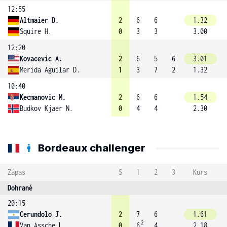
12:55
Altmaier D.
2
6
6
1.32
Squire H.
0
3
3
3.00
12:20
Kovacevic A.
2
6
5
6
3.01
Merida Aguilar D.
1
3
7
2
1.32
10:40
Kecmanovic M.
2
6
6
1.54
Budkov Kjaer N.
0
4
4
2.30
Bordeaux challenger
Zápas
S
1
2
3
Kurs
Dohrané
20:15
Cerundolo J.
2
7
6
1.61
2
Van Assche L.
0
6
4
2.18