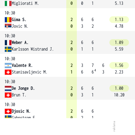
Migliorati M.
0
0
1
5.13
10:30
Gima S.
2
6
6
1.13
Jovic N.
0
3
2
4.78
10:30
Weber A.
2
6
6
1.09
Karlsson Wistrand J.
0
1
1
5.59
10:30
Valente R.
2
3
7
6
1.56
4
Stanisavljevic M.
1
6
6
3
2.23
10:30
De Jonge D.
2
6
6
1.00
Brun T.
0
3
1
10.20
10:30
Djosic N.
2
6
6
Gahnstrom E.
0
2
1
10:20
Radulov I.
2
2
6
6
1.09