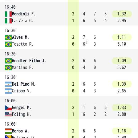
16:40
Bondioli F.
2
4
7
6
1.32
La Vela G.
1
6
5
4
2.95
16:30
Alves M.
2
7
6
1.11
3
Tosetto R.
0
6
3
5.10
16:30
Wendler Filho J.
2
6
6
1.09
Martins E.
0
4
0
5.62
16:30
Del Pino M.
2
6
6
1.39
Grippo V.
0
4
3
2.65
16:00
Gengel M.
2
1
6
6
1.33
Poling K.
1
6
2
2
2.88
16:00
Boros A.
2
6
6
1.16
Petrovic D.
0
4
2
4.40