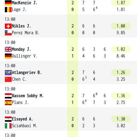
MacKenzie J.
2
7
7
1.87
4
Loge J.
0
5
6
1.81
13:00
Nikles J.
2
6
6
1.00
Perez Mora B.
0
0
0
9.85
13:00
Monday J.
2
6
3
6
1.02
Dullinger V.
1
4
6
3
8.46
13:00
Atlangeriev B.
2
7
6
1.26
3
Chen C.
0
6
4
3.25
13:00
0
Bassem Sobhy M.
2
7
6
6
1.36
6
Plans J.
1
6
7
3
2.75
13:00
Elsayed A.
2
6
6
1.30
Sciahbasi M.
0
2
3
3.02
13:00