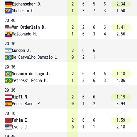
Eichenseher D.
2
6
5
6
2.34
Shebekin G.
1
3
7
3
1.50
20:40
Van Orderlain D.
2
2
6
6
1.41
Maldonado M.
1
6
3
4
2.56
20:30
Cundom J.
2
6
6
De Carvalho Damazio L.
0
2
1
20:30
Scramin do Lago J.
2
6
4
6
1.18
Petroski Rocha P.
1
3
6
3
4.06
20:30
Hipfl N.
2
6
6
1.19
Perez Ramos P.
0
1
2
3.94
20:10
Fahim I.
2
6
6
1.59
Lyons J.
0
1
1
2.18
19:45