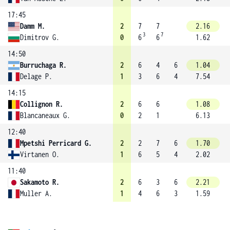
17:45
Damm M.
2
7
7
2.16
3
7
Dimitrov G.
0
6
6
1.62
14:50
Burruchaga R.
2
6
4
6
1.04
Delage P.
1
3
6
4
7.54
14:15
Collignon R.
2
6
6
1.08
Blancaneaux G.
0
2
1
6.13
12:40
Mpetshi Perricard G.
2
2
7
6
1.70
Virtanen O.
1
6
5
4
2.02
11:40
Sakamoto R.
2
6
3
6
2.21
Muller A.
1
4
6
3
1.59