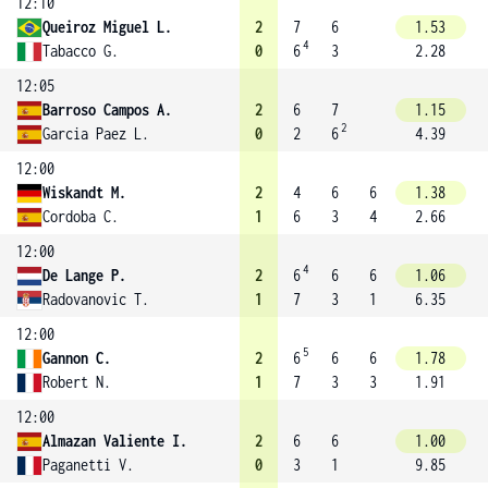
12:10
Queiroz Miguel L.
2
7
6
1.53
4
Tabacco G.
0
6
3
2.28
12:05
Barroso Campos A.
2
6
7
1.15
2
Garcia Paez L.
0
2
6
4.39
12:00
Wiskandt M.
2
4
6
6
1.38
Cordoba C.
1
6
3
4
2.66
12:00
4
De Lange P.
2
6
6
6
1.06
Radovanovic T.
1
7
3
1
6.35
12:00
5
Gannon C.
2
6
6
6
1.78
Robert N.
1
7
3
3
1.91
12:00
Almazan Valiente I.
2
6
6
1.00
Paganetti V.
0
3
1
9.85