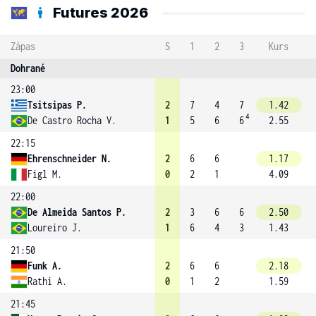
Futures 2026
Zápas
S
1
2
3
Kurs
Dohrané
23:00
Tsitsipas P.
2
7
4
7
1.42
4
De Castro Rocha V.
1
5
6
6
2.55
22:15
Ehrenschneider N.
2
6
6
1.17
Figl M.
0
2
1
4.09
22:00
De Almeida Santos P.
2
3
6
6
2.50
Loureiro J.
1
6
4
3
1.43
21:50
Funk A.
2
6
6
2.18
Rathi A.
0
1
2
1.59
21:45