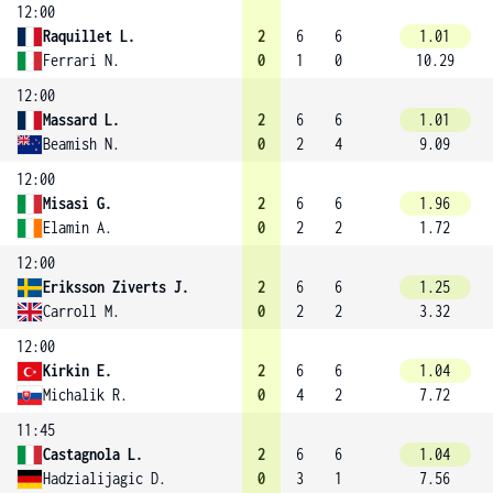
12:00
Raquillet L.
2
6
6
1.01
Ferrari N.
0
1
0
10.29
12:00
Massard L.
2
6
6
1.01
Beamish N.
0
2
4
9.09
12:00
Misasi G.
2
6
6
1.96
Elamin A.
0
2
2
1.72
12:00
Eriksson Ziverts J.
2
6
6
1.25
Carroll M.
0
2
2
3.32
12:00
Kirkin E.
2
6
6
1.04
Michalik R.
0
4
2
7.72
11:45
Castagnola L.
2
6
6
1.04
Hadzialijagic D.
0
3
1
7.56