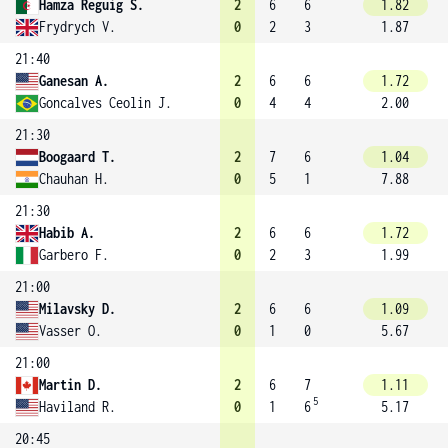
Hamza Reguig S.
2
6
6
1.82
Frydrych V.
0
2
3
1.87
21:40
Ganesan A.
2
6
6
1.72
Goncalves Ceolin J.
0
4
4
2.00
21:30
Boogaard T.
2
7
6
1.04
Chauhan H.
0
5
1
7.88
21:30
Habib A.
2
6
6
1.72
Garbero F.
0
2
3
1.99
21:00
Milavsky D.
2
6
6
1.09
Vasser O.
0
1
0
5.67
21:00
Martin D.
2
6
7
1.11
5
Haviland R.
0
1
6
5.17
20:45