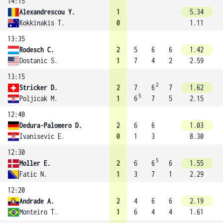
14:15
Alexandrescou Y.
1
5.34
Kokkinakis T.
0
1.11
13:35
Rodesch C.
2
5
6
6
1.42
Dostanic S.
1
7
4
2
2.59
13:15
2
Stricker D.
2
7
6
7
1.62
5
Poljicak M.
1
6
7
5
2.15
12:40
Dedura-Palomero D.
2
6
6
1.03
Ivanisevic E.
0
1
3
8.30
12:30
5
Moller E.
2
6
6
6
1.55
Fatic N.
1
3
7
1
2.29
12:20
Andrade A.
2
4
6
6
2.19
Monteiro T.
1
6
4
4
1.61