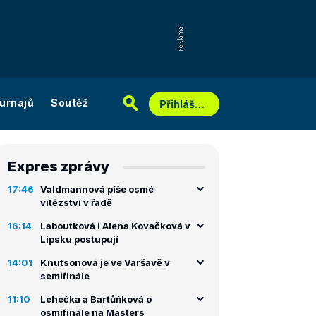
urnajů
Soutěž
Přihlášení
Expres zprávy
17:46
Valdmannová píše osmé
vítězství v řadě
16:14
Laboutková i Alena Kovačková v
Lipsku postupují
14:01
Knutsonová je ve Varšavě v
semifinále
11:10
Lehečka a Bartůňková o
osmifinále na Masters