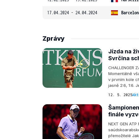
17.04.2024 - 24.04.2024
Barcelon
Zprávy
Jízda na ž
Svrčina sc
CHALLENGER ZÁH
Momentálně však
v prvním kole 
jasně 2:6, 1:6. 
12. 5. 2025
Akt
Šampionem 
finále vyz
NEXT GEN ATP FI
saúdskoarabské 
přemožitelé Ja