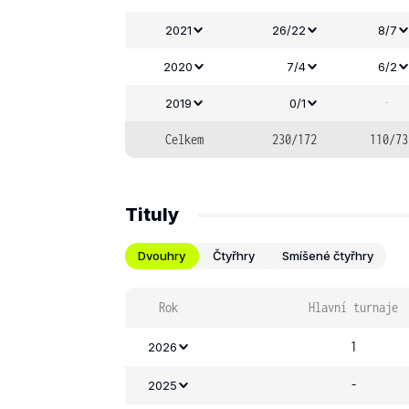
2021
26/22
8/7
2020
7/4
6/2
-
2019
0/1
Celkem
230/172
110/73
Tituly
Dvouhry
Čtyřhry
Smíšené čtyřhry
Rok
Hlavní turnaje
1
2026
-
2025