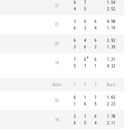
6
7
1.54
SF
4
5
2.52
3
6
6
4.90
ČF
6
3
4
1.19
6
4
6
2.92
OF
3
6
2
1.39
4
7
6
6
1.21
1K
5
7
1
4.32
Kolo
1
2
3
Kurs
6
1
7
1.65
OF
1
6
5
2.23
2
7
6
1.70
1K
6
5
4
2.11