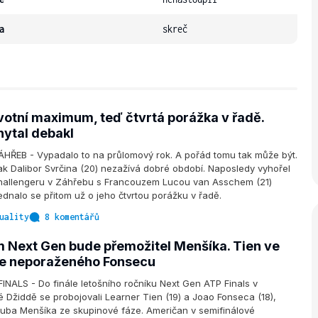
a
skreč
ivotní maximum, teď čtvrtá porážka v řadě.
hytal debakl
ŘEB - Vypadalo to na průlomový rok. A pořád tomu tak může být.
 Dalibor Svrčina (20) nezažívá dobré období. Naposledy vyhořel
challengeru v Záhřebu s Francouzem Lucou van Asschem (21)
Jednalo se přitom už o jeho čtvrtou porážku v řadě.
uality
8 komentářů
Next Gen bude přemožitel Menšíka. Tien ve
ve neporaženého Fonsecu
NALS - Do finále letošního ročníku Next Gen ATP Finals v
Džiddě se probojovali Learner Tien (19) a Joao Fonseca (18),
kuba Menšíka ze skupinové fáze. Američan v semifinálové