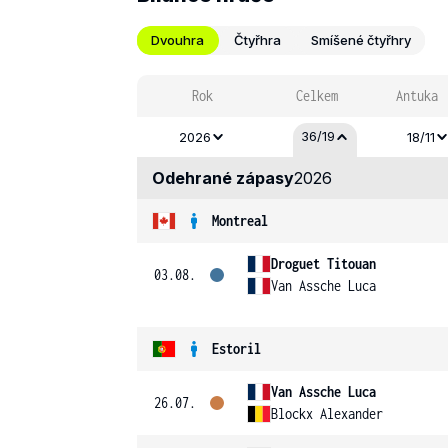
Dvouhra
Čtyřhra
Smíšené čtyřhry
Rok
Celkem
Antuka
36/19
2026
18/11
Odehrané zápasy
2026
Montreal
Droguet Titouan
03.08.
Van Assche Luca
Estoril
Van Assche Luca
26.07.
Blockx Alexander