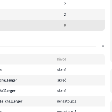
2
2
8
Důvod
n
skreč
challenger
skreč
hallenger
skreč
le challenger
nenastoupil
e
nenastoupil