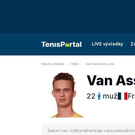
LIVE výsledky
Z
Hlavní stránka
Hráči
Van Assche Luca
Van As
22
muž
Fr
Datum nar.:
Výška:
Váha:
Hraje rukou:
Aktuální/n