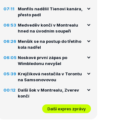
07:11
Monfils nadělil Tienovi kanára,
přesto padl
06:53
Medveděv končí v Montrealu
hned na úvodním soupeři
06:26
Menšík se na postup do třetího
kola nadřel
06:05
Noskové první zápas po
Wimbledonu nevyšel
05:39
Krejčíková nestačila v Torontu
na Samsonovovou
00:12
Další šok v Montrealu, Zverev
končí
Další expres zprávy