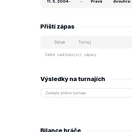
11. 5. 2004
-
-
Pravá
dvouhra: 
Příští zápas
Datum
Turnaj
Žádné nadcházející zápasy.
Výsledky na turnajích
Bilance hráče