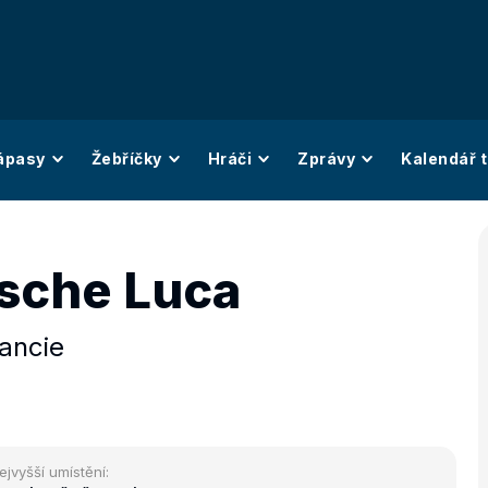
ápasy
Žebříčky
Hráči
Zprávy
Kalendář t
sche Luca
ancie
ejvyšší umístění: