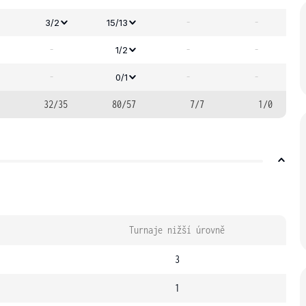
-
-
3/2
15/13
-
-
-
1/2
-
-
-
0/1
32/35
80/57
7/7
1/0
Turnaje nižší úrovně
3
1