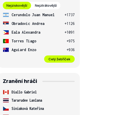
Nejziskovější
Nejztrátovější
Cerundolo Juan Manuel
+1737
Obradovic Andrea
+1126
Eala Alexandra
+1091
Torres Tiago
+975
Aguiard Enzo
+936
Celý žebříček
Zranění hráči
Diallo Gabriel
Tararudee Lanlana
Siniaková Kateřina