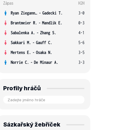
Zápas
H2H
Ryan Ziegann S.
-
Gadecki T.
3-0
Brantmeier R.
-
Mandlik E.
0-3
Sabalenka A.
-
Zhang S.
4-1
Sakkari M.
-
Gauff C.
5-6
Mertens E.
-
Osaka N.
3-5
Norrie C.
-
De Minaur A.
3-3
Profily hráčů
Sázkařský žebříček