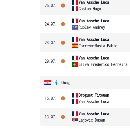
Van Assche Luca
25.07.
Gaston Hugo
Van Assche Luca
24.07.
Rublev Andrey
Van Assche Luca
23.07.
Carreno-Busta Pablo
Van Assche Luca
20.07.
Silva Frederico Ferreira
Umag
Droguet Titouan
15.07.
Van Assche Luca
Van Assche Luca
13.07.
Lajovic Dusan