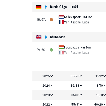
Bundesliga - muži
Griekspoor Tallon
10.07.
Van Assche Luca
Wimbledon
Fucsovics Marton
29.06.
Van Assche Luca
2025
35/26
15/12
2024
36/38
8/10
2023
35/31
15/11
2022
55/31
40/20