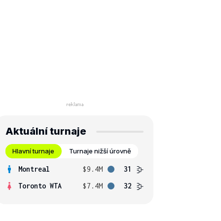
Aktuální turnaje
Hlavní turnaje
Turnaje nižší úrovně
Montreal
$9.4M
31
Toronto WTA
$7.4M
32