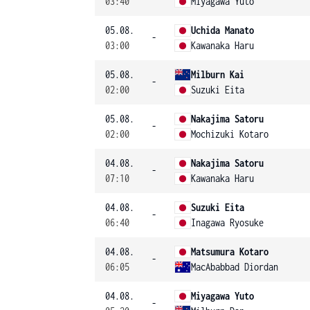
03:40
Miyagawa Yuto
05.08.
Uchida Manato
-
03:00
Kawanaka Haru
05.08.
Milburn Kai
-
02:00
Suzuki Eita
05.08.
Nakajima Satoru
-
02:00
Mochizuki Kotaro
04.08.
Nakajima Satoru
-
07:10
Kawanaka Haru
04.08.
Suzuki Eita
-
06:40
Inagawa Ryosuke
04.08.
Matsumura Kotaro
-
06:05
MacAbabbad Diordan
04.08.
Miyagawa Yuto
-