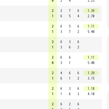
0
2
4
2.23
2
2
7
6
1.39
1
6
5
4
2.70
2
6
5
6
1.11
1
3
7
2
5.40
2
6
3
6
1
3
6
2
2
6
6
1.11
0
3
1
5.40
2
4
6
6
1.29
1
6
1
2
3.15
2
6
3
6
1.18
1
1
6
3
4.10
2
6
2
6