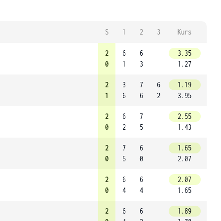
S
1
2
3
Kurs
2
6
6
3.35
0
1
3
1.27
2
3
7
6
1.19
1
6
6
2
3.95
2
6
7
2.55
0
2
5
1.43
2
7
6
1.65
0
5
0
2.07
2
6
6
2.07
0
4
4
1.65
2
6
6
1.89