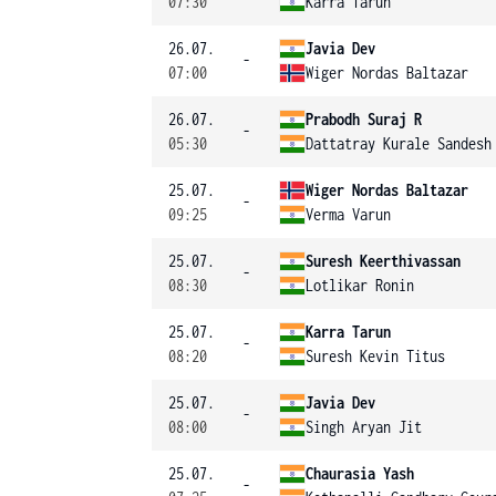
07:30
Karra Tarun
26.07.
Javia Dev
-
07:00
Wiger Nordas Baltazar
26.07.
Prabodh Suraj R
-
05:30
Dattatray Kurale Sandesh
25.07.
Wiger Nordas Baltazar
-
09:25
Verma Varun
25.07.
Suresh Keerthivassan
-
08:30
Lotlikar Ronin
25.07.
Karra Tarun
-
08:20
Suresh Kevin Titus
25.07.
Javia Dev
-
08:00
Singh Aryan Jit
25.07.
Chaurasia Yash
-