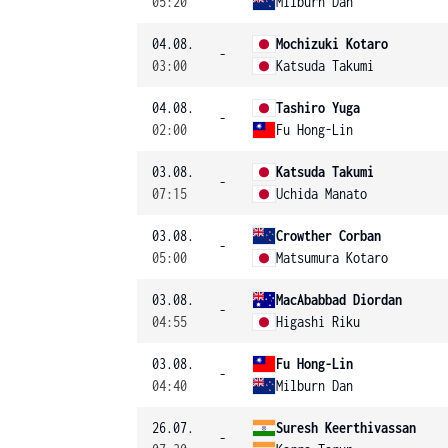
05:20
Milburn Dan
04.08.
Mochizuki Kotaro
-
03:00
Katsuda Takumi
04.08.
Tashiro Yuga
-
02:00
Fu Hong-Lin
03.08.
Katsuda Takumi
-
07:15
Uchida Manato
03.08.
Crowther Corban
-
05:00
Matsumura Kotaro
03.08.
MacAbabbad Diordan
-
04:55
Higashi Riku
03.08.
Fu Hong-Lin
-
04:40
Milburn Dan
26.07.
Suresh Keerthivassan
-