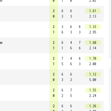
av
0
1
0
2.02
2
6
6
1.61
0
3
3
2.13
2
3
6
6
1.33
1
6
3
3
2.95
av
2
6
4
7
1.60
1
1
6
6
2.14
2
7
4
6
1.70
1
5
6
3
2.00
2
6
6
1.12
0
3
2
5.00
2
6
7
1.55
0
2
5
2.24
2
6
6
1.36