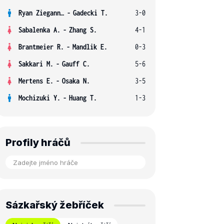
Ryan Ziegann S.
-
Gadecki T.
3-0
Sabalenka A.
-
Zhang S.
4-1
Brantmeier R.
-
Mandlik E.
0-3
Sakkari M.
-
Gauff C.
5-6
Mertens E.
-
Osaka N.
3-5
Mochizuki Y.
-
Huang T.
1-3
Profily hráčů
Sázkařský žebříček