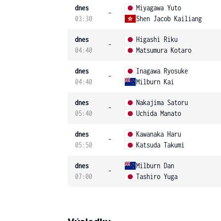
dnes
Miyagawa Yuto
-
03:30
Shen Jacob Kailiang
dnes
Higashi Riku
-
04:40
Matsumura Kotaro
dnes
Inagawa Ryosuke
-
04:40
Milburn Kai
dnes
Nakajima Satoru
-
05:40
Uchida Manato
dnes
Kawanaka Haru
-
05:50
Katsuda Takumi
dnes
Milburn Dan
-
07:00
Tashiro Yuga