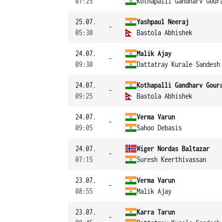
07:25
Kothapalli Gandharv Gour
25.07.
Yashpaul Neeraj
-
05:30
Bastola Abhishek
24.07.
Malik Ajay
-
09:30
Dattatray Kurale Sandesh
24.07.
Kothapalli Gandharv Gour
-
09:25
Bastola Abhishek
24.07.
Verma Varun
-
09:05
Sahoo Debasis
24.07.
Wiger Nordas Baltazar
-
07:15
Suresh Keerthivassan
23.07.
Verma Varun
-
08:55
Malik Ajay
23.07.
Karra Tarun
-