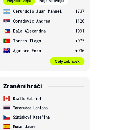
Nejziskovější
Nejztrátovější
Cerundolo Juan Manuel
+1737
Obradovic Andrea
+1126
Eala Alexandra
+1091
Torres Tiago
+975
Aguiard Enzo
+936
Celý žebříček
Zranění hráči
Diallo Gabriel
Tararudee Lanlana
Siniaková Kateřina
Munar Jaume