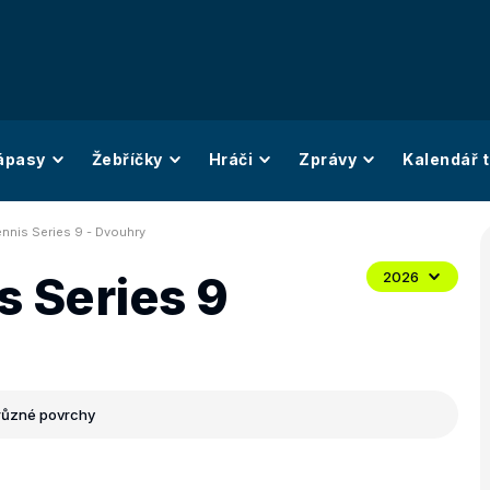
ápasy
Žebříčky
Hráči
Zprávy
Kalendář t
nnis Series 9 - Dvouhry
s Series 9
2026
různé povrchy