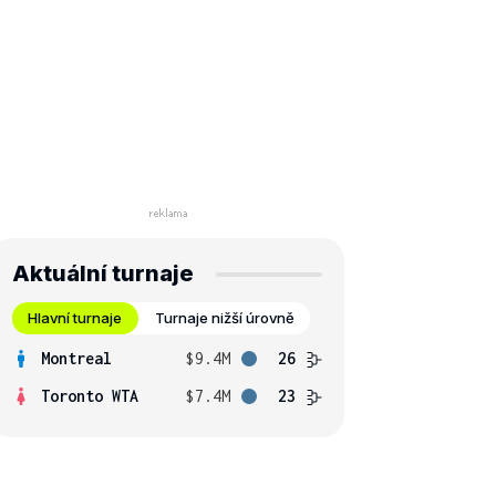
Aktuální turnaje
Hlavní turnaje
Turnaje nižší úrovně
Montreal
$9.4M
26
Toronto WTA
$7.4M
23