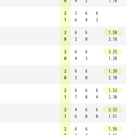
0
4
2
1.78
2
3
6
6
1
6
4
3
2
6
6
1.58
0
2
0
2.18
2
6
6
3.25
0
4
3
1.28
2
6
6
1.39
0
3
0
2.70
2
6
6
6
1.53
1
7
0
4
2.30
2
4
6
6
2.33
1
6
0
0
1.51
2
6
6
1.56