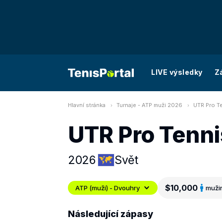
LIVE výsledky
Z
Hlavní stránka
Turnaje - ATP muži 2026
UTR Pro Te
UTR Pro Tenni
2026
Svět
$10,000
ATP (muži) - Dvouhry
muži
Následující zápasy