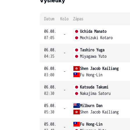
Výsledky
Datum
Kolo
Zápas
06.08.
Uchida Manato
-
07:05
Mochizuki Kotaro
06.08.
Tashiro Yuga
-
04:35
Miyagawa Yuto
06.08.
Shen Jacob Kailiang
-
03:00
Fu Hong-Lin
06.08.
Katsuda Takumi
-
02:30
Nakajima Satoru
05.08.
Milburn Dan
-
05:30
Shen Jacob Kailiang
05.08.
Fu Hong-Lin
-