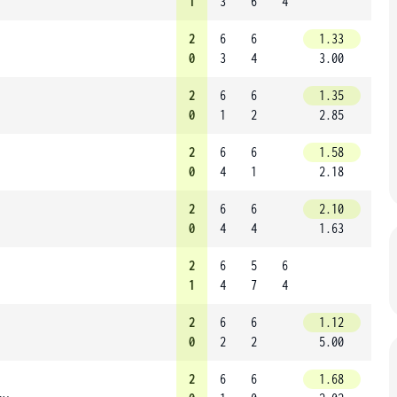
1
3
6
4
2
6
6
1.33
0
3
4
3.00
2
6
6
1.35
0
1
2
2.85
2
6
6
1.58
0
4
1
2.18
2
6
6
2.10
0
4
4
1.63
2
6
5
6
1
4
7
4
2
6
6
1.12
0
2
2
5.00
2
6
6
1.68