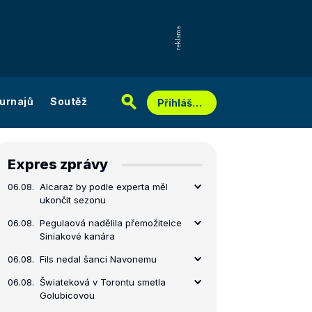
urnajů
Soutěž
Přihlášení
Expres zprávy
06.08.
Alcaraz by podle experta měl
ukončit sezonu
06.08.
Pegulaová nadělila přemožitelce
Siniakové kanára
06.08.
Fils nedal šanci Navonemu
06.08.
Šwiateková v Torontu smetla
Golubicovou