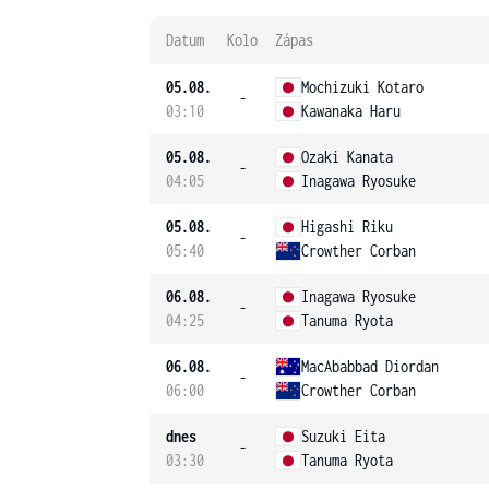
Datum
Kolo
Zápas
05.08.
Mochizuki Kotaro
-
03:10
Kawanaka Haru
05.08.
Ozaki Kanata
-
04:05
Inagawa Ryosuke
05.08.
Higashi Riku
-
05:40
Crowther Corban
06.08.
Inagawa Ryosuke
-
04:25
Tanuma Ryota
06.08.
MacAbabbad Diordan
-
06:00
Crowther Corban
dnes
Suzuki Eita
-
03:30
Tanuma Ryota