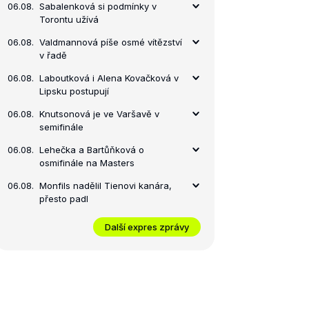
06.08.
Sabalenková si podmínky v
Torontu užívá
06.08.
Valdmannová píše osmé vítězství
v řadě
06.08.
Laboutková i Alena Kovačková v
Lipsku postupují
06.08.
Knutsonová je ve Varšavě v
semifinále
06.08.
Lehečka a Bartůňková o
osmifinále na Masters
06.08.
Monfils nadělil Tienovi kanára,
přesto padl
Další expres zprávy