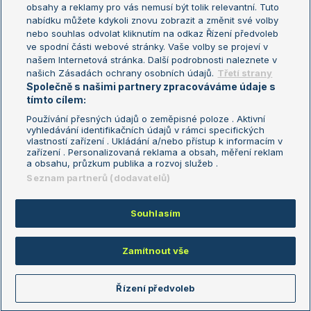
obsahy a reklamy pro vás nemusí být tolik relevantní. Tuto
Aktualní trendy
nabídku můžete kdykoli znovu zobrazit a změnit své volby
nebo souhlas odvolat kliknutím na odkaz Řízení předvoleb
ve spodní části webové stránky. Vaše volby se projeví v
Fotbalové přestupy
našem Internetová stránka. Další podrobnosti naleznete v
Livesport Daily
našich Zásadách ochrany osobních údajů.
Třetí strany
Společně s našimi partnery zpracováváme údaje s
LS Prague Open
tímto cílem:
Používání přesných údajů o zeměpisné poloze . Aktivní
vyhledávání identifikačních údajů v rámci specifických
vlastností zařízení . Ukládání a/nebo přístup k informacím v
Podmínky užití
Nastavení soukromí
zařízení . Personalizovaná reklama a obsah, měření reklam
GDPR a žurnalistika
Reklama
a obsahu, průzkum publika a rozvoj služeb .
Informace o zpracování osobních
Kontakt
Seznam partnerů (dodavatelů)
údajů
Tiráž
Souhlasím
Copyright © 2008-2026 TenisPortal.cz. Využíváme zpravodajství ČTK.
Zamítnout vše
Řízení předvoleb