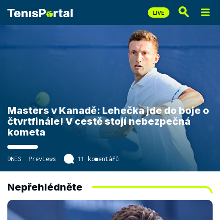
Masters v Kanadě: Lehečka jde do boje o
čtvrtfinále! V cestě stojí nebezpečná
kometa
DNES
Previews
11 komentářů
Nepřehlédněte