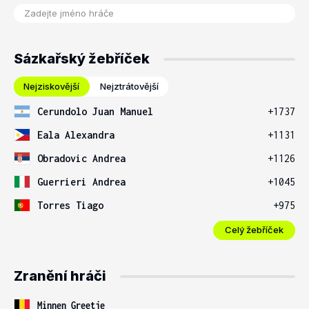
Sázkařský žebříček
Nejziskovější
Nejztrátovější
Cerundolo Juan Manuel
+1737
Eala Alexandra
+1131
Obradovic Andrea
+1126
Guerrieri Andrea
+1045
Torres Tiago
+975
Celý žebříček
Zranění hráči
Minnen Greetje