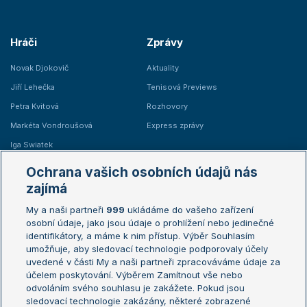
Hráči
Zprávy
Novak Djokovič
Aktuality
Jiří Lehečka
Tenisová Previews
Petra Kvitová
Rozhovory
Markéta Vondroušová
Express zprávy
Iga Swiatek
Marie Bouzková
Ochrana vašich osobních údajů nás
Žebříčky
Kalendář turnajů
zajímá
My a naši partneři
999
ukládáme do vašeho zařízení
Žebříček ATP (muži)
Australian Open
osobní údaje, jako jsou údaje o prohlížení nebo jedinečné
Žebříček WTA (ženy)
French Open
identifikátory, a máme k nim přístup. Výběr Souhlasím
umožňuje, aby sledovací technologie podporovaly účely
Sázkařský žebříček
Wimbledon
uvedené v části My a naši partneři zpracováváme údaje za
US Open
účelem poskytování. Výběrem Zamítnout vše nebo
odvoláním svého souhlasu je zakážete. Pokud jsou
Turnaj mistrů
sledovací technologie zakázány, některé zobrazené
Turnaj mistryň