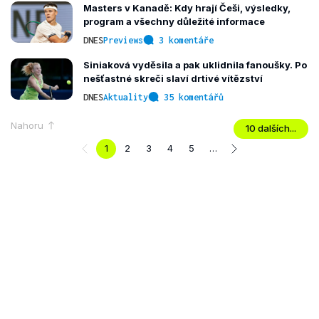
Masters v Kanadě: Kdy hrají Češi, výsledky,
program a všechny důležité informace
DNES
Previews
3 komentáře
Siniaková vyděsila a pak uklidnila fanoušky. Po
nešťastné skreči slaví drtivé vítězství
DNES
Aktuality
35 komentářů
Nahoru
10 dalších...
1
2
3
4
5
…