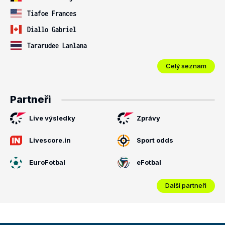
Tiafoe Frances
Diallo Gabriel
Tararudee Lanlana
Celý seznam
Partneři
Live výsledky
Zprávy
Livescore.in
Sport odds
EuroFotbal
eFotbal
Další partneři