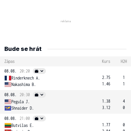
Bude se hrát
Zápas
Kurs
H2H
08.08.
20:20
2.75
1
Rinderknech A.
1.46
1
Nakashima B.
08.08.
20:30
1.38
4
Pegula J.
3.12
0
Shnaider D.
08.08.
21:00
1.77
0
Butvilas E.