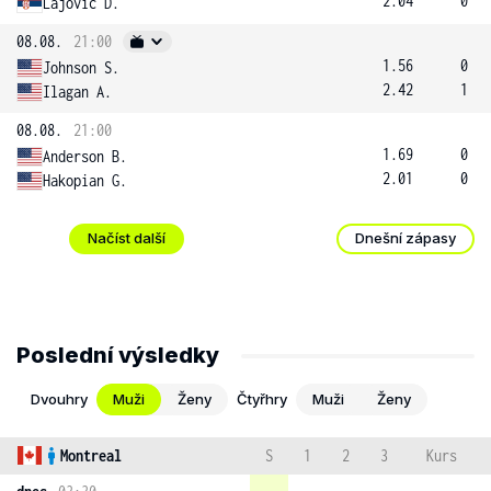
2.04
0
Lajovic D.
08.08.
21:00
1.56
0
Johnson S.
2.42
1
Ilagan A.
08.08.
21:00
1.69
0
Anderson B.
2.01
0
Hakopian G.
Načíst další
Dnešní zápasy
Poslední výsledky
Dvouhry
Muži
Ženy
Čtyřhry
Muži
Ženy
Montreal
S
1
2
3
Kurs