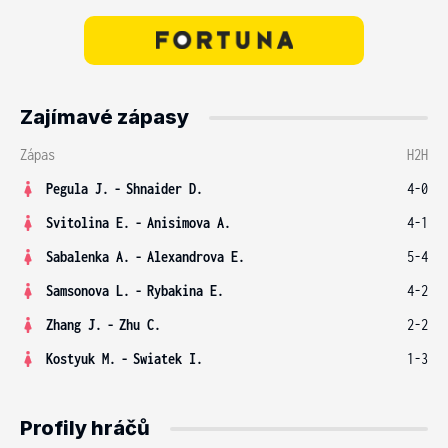
Zajímavé zápasy
Zápas
H2H
Pegula J.
-
Shnaider D.
4-0
Svitolina E.
-
Anisimova A.
4-1
Sabalenka A.
-
Alexandrova E.
5-4
Samsonova L.
-
Rybakina E.
4-2
Zhang J.
-
Zhu C.
2-2
Kostyuk M.
-
Swiatek I.
1-3
Profily hráčů