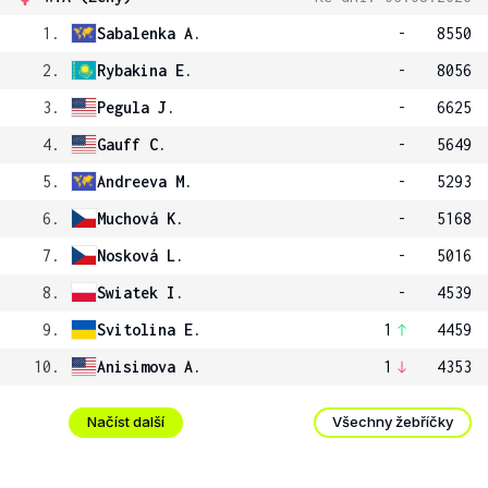
1.
Sabalenka A.
-
8550
2.
Rybakina E.
-
8056
3.
Pegula J.
-
6625
4.
Gauff C.
-
5649
5.
Andreeva M.
-
5293
6.
Muchová K.
-
5168
7.
Nosková L.
-
5016
8.
Swiatek I.
-
4539
9.
Svitolina E.
1
4459
10.
Anisimova A.
1
4353
Načíst další
Všechny žebříčky