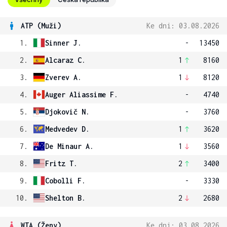
ATP (Muži)
Ke dni: 03.08.2026
1.
Sinner J.
-
13450
2.
Alcaraz C.
1
8160
3.
Zverev A.
1
8120
4.
Auger Aliassime F.
-
4740
5.
Djokovič N.
-
3760
6.
Medvedev D.
1
3620
7.
De Minaur A.
1
3560
8.
Fritz T.
2
3400
9.
Cobolli F.
-
3330
10.
Shelton B.
2
2680
WTA (Ženy)
Ke dni: 03.08.2026