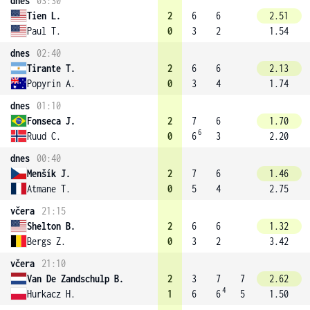
dnes
03:30
Tien L.
2
6
6
2.51
Paul T.
0
3
2
1.54
dnes
02:40
Tirante T.
2
6
6
2.13
Popyrin A.
0
3
4
1.74
dnes
01:10
Fonseca J.
2
7
6
1.70
6
Ruud C.
0
6
3
2.20
dnes
00:40
Menšík J.
2
7
6
1.46
Atmane T.
0
5
4
2.75
včera
21:15
Shelton B.
2
6
6
1.32
Bergs Z.
0
3
2
3.42
včera
21:10
Van De Zandschulp B.
2
3
7
7
2.62
4
Hurkacz H.
1
6
6
5
1.50