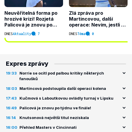
Neuvěřitelná forma po
Zlá zpráva pro
hrozivé krizi! Rozjetá
Martincovou, další
Palicová je znovu po
operace: Nevím, jestli se
týdnu ve finále
ještě vrátím
DNES
Aktuality
7
DNES
Téma
0
Expres zprávy
19:33
Norrie se ocitl pod palbou kritiky některých
fanoušků
18:03
Martincová podstoupila další operaci kolena
17:43
Kučmová s Laboutkovou ovládly turnaj v Lipsku
16:49
Palicová je znovu po týdnu ve finále!
16:14
Knutsonová největší titul nezískala
16:00
Přehled Masters v Cincinnati