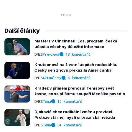
Další články
Masters v Cincinnati: Los, program, česká
účast a všechny důležité informace
DNES
Previews
13 komentářů
Knutsonová na životní úspěch nedosáhla.
Český sen znovu překazila Američanka
DNES
Aktuality
6 komentářů
Krádež v přímém přenosu! Tenisový svět
žasne, co se příštímu soupeři Menšíka povedlo
DNES
Téma
12 komentářů
Djokovič chce radikální změnu pravidel.
Protože stárne, myslí si brazilská hvězda
DNES
Téma
51 komentářů