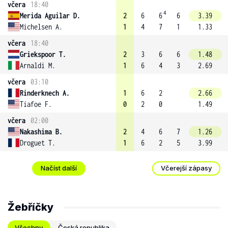
včera
18:40
4
Merida Aguilar D.
2
6
6
6
3.39
Michelsen A.
1
4
7
1
1.33
včera
18:40
Griekspoor T.
2
3
6
6
1.48
Arnaldi M.
1
6
4
3
2.69
včera
03:10
Rinderknech A.
1
6
2
2.66
Tiafoe F.
0
2
0
1.49
včera
02:00
Nakashima B.
2
4
6
7
1.26
Droguet T.
1
6
2
5
3.99
Načíst další
Včerejší zápasy
Žebříčky
Všechny
Česká republika