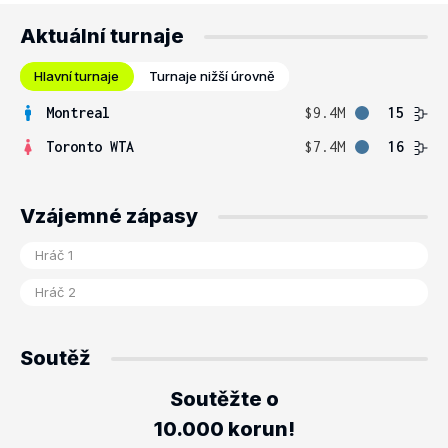
Aktuální turnaje
Hlavní turnaje
Turnaje nižší úrovně
Montreal
$9.4M
15
Toronto WTA
$7.4M
16
Vzájemné zápasy
Soutěž
Soutěžte o
10.000 korun!