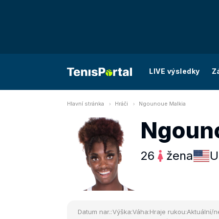
LIVE výsledky
Z
Hlavní stránka
Hráči
Ngounoue Malkia
Ngouno
26
žena
U
Datum nar.:
Výška:
Váha:
Hraje rukou:
Aktuální/n