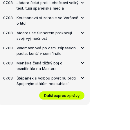
07.08.
Jódara čeká proti Lehečkovi velký
test, tuší španělská média
07.08.
Knutsonová si zahraje ve Varšavě
o titul
07.08.
Alcaraz se Sinnerem prokazují
svoji výjimečnost
07.08.
Valdmannová po osmi zápasech
padla, končí v semifinále
07.08.
Menšíka čeká těžký boj o
osmifinále na Masters
07.08.
Štěpánek s volbou povrchu proti
Spojeným státům nesouhlasí
Další expres zprávy