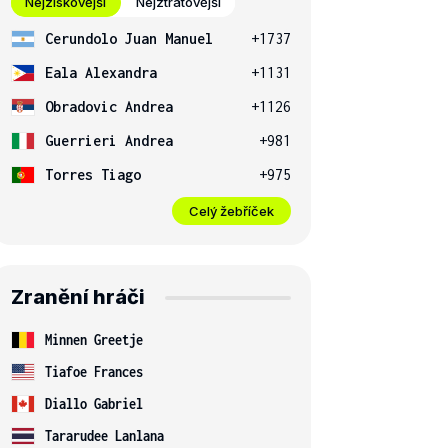
Nejziskovější
Nejztrátovější
Cerundolo Juan Manuel
+1737
Eala Alexandra
+1131
Obradovic Andrea
+1126
Guerrieri Andrea
+981
Torres Tiago
+975
Celý žebříček
Zranění hráči
Minnen Greetje
Tiafoe Frances
Diallo Gabriel
Tararudee Lanlana