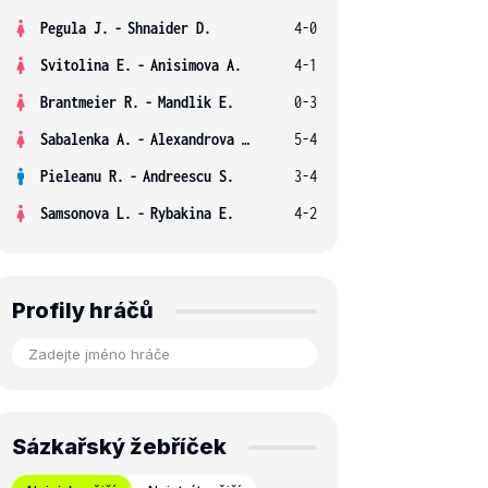
Pegula J.
-
Shnaider D.
4-0
Svitolina E.
-
Anisimova A.
4-1
Brantmeier R.
-
Mandlik E.
0-3
Sabalenka A.
-
Alexandrova E.
5-4
Pieleanu R.
-
Andreescu S.
3-4
Samsonova L.
-
Rybakina E.
4-2
Profily hráčů
Sázkařský žebříček