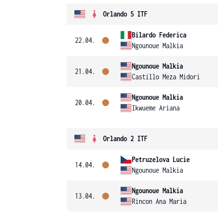
Orlando 5 ITF
Bilardo Federica
22.04.
Ngounoue Malkia
Ngounoue Malkia
21.04.
Castillo Meza Midori
Ngounoue Malkia
20.04.
Ikwueme Ariana
Orlando 2 ITF
Petruzelova Lucie
14.04.
Ngounoue Malkia
Ngounoue Malkia
13.04.
Rincon Ana Maria