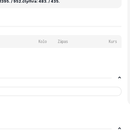
1395. / 952.
čtyřhra: 483. / 435.
Kolo
Zápas
Kurs