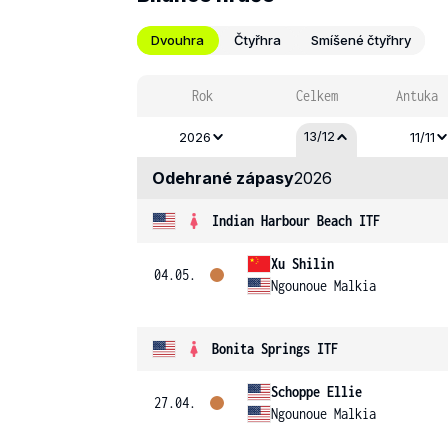
Dvouhra
Čtyřhra
Smíšené čtyřhry
Rok
Celkem
Antuka
13/12
2026
11/11
Odehrané zápasy
2026
Indian Harbour Beach ITF
Xu Shilin
04.05.
Ngounoue Malkia
Bonita Springs ITF
Schoppe Ellie
27.04.
Ngounoue Malkia