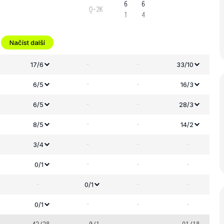
6
6
Q-2K
1
4
Načíst další
-
-
17/6
33/10
-
-
6/5
16/3
-
-
6/5
28/3
-
-
8/5
14/2
-
-
-
3/4
-
-
-
0/1
-
-
-
0/1
-
-
-
0/1