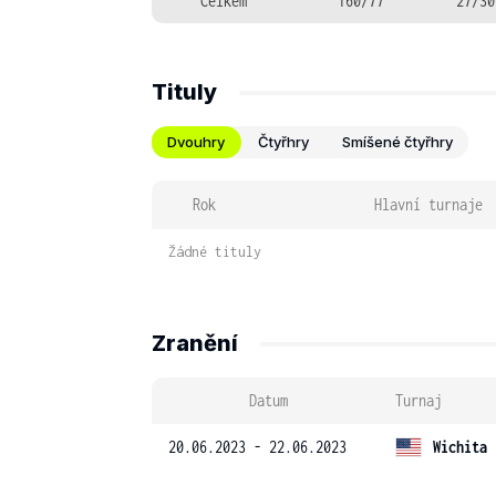
Celkem
160/77
27/30
Tituly
Dvouhry
Čtyřhry
Smíšené čtyřhry
Rok
Hlavní turnaje
Žádné tituly
Zranění
Datum
Turnaj
20.06.2023 - 22.06.2023
Wichita 