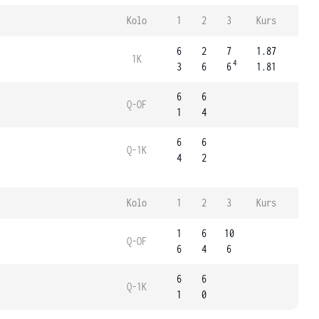
Kolo
1
2
3
Kurs
6
2
7
1.87
1K
4
3
6
6
1.81
6
6
Q-OF
1
4
6
6
Q-1K
4
2
Kolo
1
2
3
Kurs
1
6
10
Q-OF
6
4
6
6
6
Q-1K
1
0