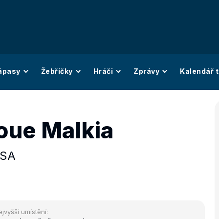
ápasy
Žebříčky
Hráči
Zprávy
Kalendář t
ue Malkia
SA
ejvyšší umístění: