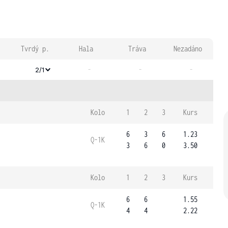
Tvrdý p.
Hala
Tráva
Nezadáno
-
-
-
2/1
Kolo
1
2
3
Kurs
6
3
6
1.23
Q-1K
3
6
0
3.50
Kolo
1
2
3
Kurs
6
6
1.55
Q-1K
4
4
2.22