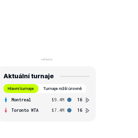
Aktuální turnaje
Hlavní turnaje
Turnaje nižší úrovně
Montreal
$9.4M
16
Toronto WTA
$7.4M
16