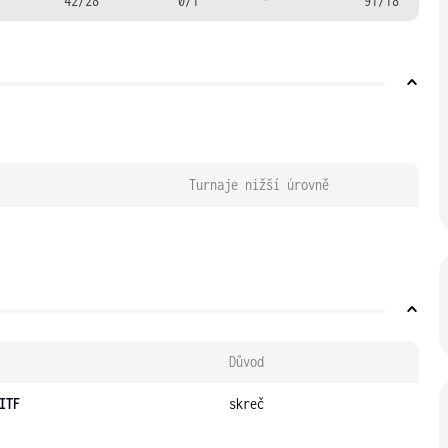
42/28
0/1
-
91/18
Turnaje nižší úrovně
Důvod
ITF
skreč