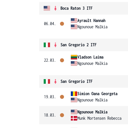
Boca Raton 3 ITF
Ayrault Hannah
06.04.
Ngounoue Malkia
San Gregorio 2 ITF
Vladson Laima
22.03.
Ngounoue Malkia
San Gregorio ITF
Simion Oana Georgeta
19.03.
Ngounoue Malkia
Ngounoue Malkia
18.03.
Munk Mortensen Rebecca