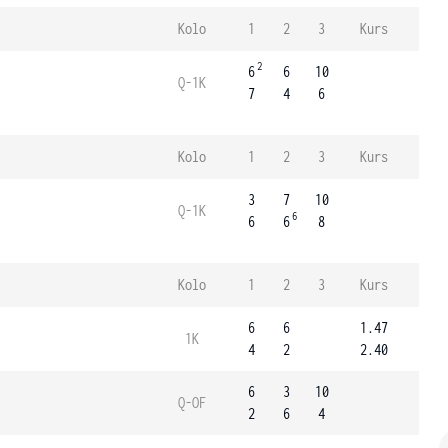
Kolo
1
2
3
Kurs
2
6
6
10
Q-1K
7
4
6
Kolo
1
2
3
Kurs
3
7
10
Q-1K
6
6
6
8
Kolo
1
2
3
Kurs
6
6
1.47
1K
4
2
2.40
6
3
10
Q-OF
2
6
4