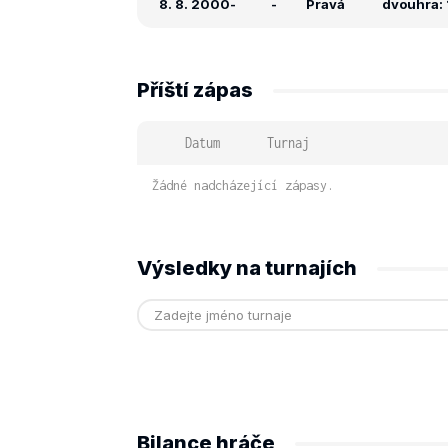
8. 8. 2000
-
-
Pravá
dvouhra: 
Příští zápas
Datum
Turnaj
Žádné nadcházející zápasy.
Výsledky na turnajích
Bilance hráče