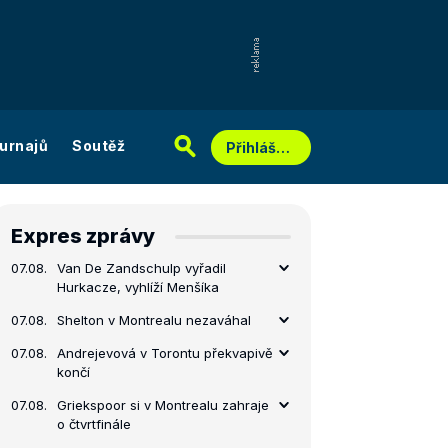
urnajů
Soutěž
Přihlášení
Expres zprávy
07.08.
Van De Zandschulp vyřadil
Hurkacze, vyhlíží Menšíka
07.08.
Shelton v Montrealu nezaváhal
07.08.
Andrejevová v Torontu překvapivě
končí
07.08.
Griekspoor si v Montrealu zahraje
o čtvrtfinále