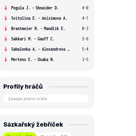
Pegula J.
-
Shnaider D.
4-0
Svitolina E.
-
Anisimova A.
4-1
Brantmeier R.
-
Mandlik E.
0-3
Sakkari M.
-
Gauff C.
5-6
Sabalenka A.
-
Alexandrova E.
5-4
Mertens E.
-
Osaka N.
3-5
Profily hráčů
Sázkařský žebříček