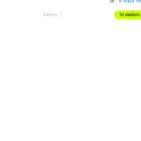
26. 5.
Stalo se
Nahoru
10 dalších..