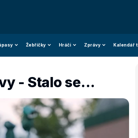
ápasy
Žebříčky
Hráči
Zprávy
Kalendář t
y - Stalo se...