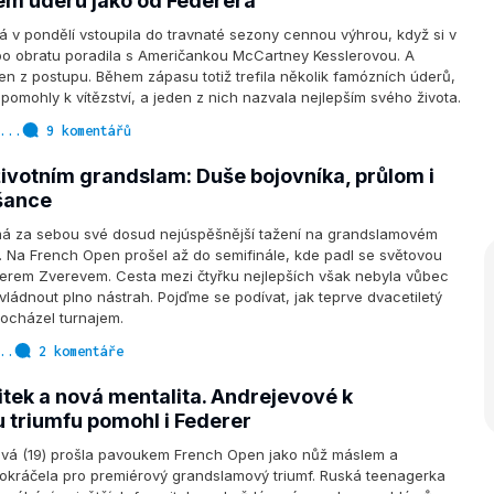
m úderu jako od Federera
vá v pondělí vstoupila do travnaté sezony cennou výhrou, když si v
o obratu poradila s Američankou McCartney Kesslerovou. A
en z postupu. Během zápasu totiž trefila několik famózních úderů,
 pomohly k vítězství, a jeden z nich nazvala nejlepším svého života.
...
9 komentářů
ivotním grandslam: Duše bojovníka, průlom i
šance
á za sebou své dosud nejúspěšnější tažení na grandslamovém
ře. Na French Open prošel až do semifinále, kde padl se světovou
derem Zverevem. Cesta mezi čtyřku nejlepších však nebyla vůbec
vládnout plno nástrah. Pojďme se podívat, jak teprve dvacetiletý
rocházel turnajem.
..
2 komentáře
itek a nová mentalita. Andrejevové k
triumfu pomohl i Federer
ová (19) prošla pavoukem French Open jako nůž máslem a
dokráčela pro premiérový grandslamový triumf. Ruská teenagerka