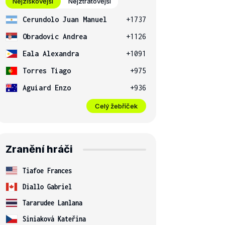
Nejziskovější
Nejztrátovější
Cerundolo Juan Manuel
+1737
Obradovic Andrea
+1126
Eala Alexandra
+1091
Torres Tiago
+975
Aguiard Enzo
+936
Celý žebříček
Zranění hráči
Tiafoe Frances
Diallo Gabriel
Tararudee Lanlana
Siniaková Kateřina