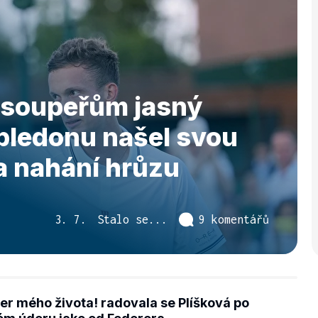
 soupeřům jasný
bledonu našel svou
 a nahání hrůzu
3. 7.
Stalo se...
9 komentářů
er mého života! radovala se Plíšková po