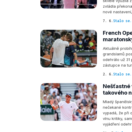
skvěle využila 
zvládla překonat
nové nastavení, 
7. 6.
Stalo se.
French Ope
maratonský
Aktuálně probíh
grandslamů posl
odehrálo už 31 
zástupce na tur
2. 6.
Stalo se.
Nešťastné 
takového n
Mladý španělský
nečekané kontro
vypadá, že při 
vlnu kritiky, s
vyjádření odehrá