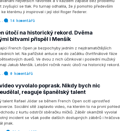
zaváhání největších favoritek a v každém zápase bez problémů
 zvyšující se tlak. Po turnaji odhalila, že jí pomohlo především
ke kterému ji inspiroval i její idol Roger Federer.
..
14 komentářů
n útočí na historický rekord. Dvěma
mi bitvami přispěl i Menšík
ající French Open je bezpochyby jedním z nejdramatičtějších
edních let. Na pařížské antuce se do začátku čtvrtfinálové fáze
pětisetových duelů. Ve dvou z nich účinkoval i poslední mužský
naji Jakub Menšík. Letošní ročník navíc útočí na historický rekord.
..
0 komentářů
video vyvolalo poprask. Nikdy bych nic
eudělal, reaguje španělský talent
 talent Rafael Jódar se během French Open ocitl uprostřed
verze. Sociální sítě zaplavilo video, na kterém to na první pohled
odchodu z kurtu odstrčil sběračku míčků. Záběr okamžitě vyvolal
amotný incident se však podle dalších dostupných záběrů i hráčova
l jinak.