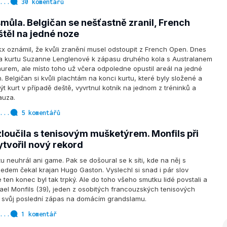
...
30 komentářů
můla. Belgičan se nešťastně zranil, French
těl na jedné noze
x oznámil, že kvůli zranění musel odstoupit z French Open. Dnes
na kurtu Suzanne Lenglenové k zápasu druhého kola s Australanem
rem, ale místo toho už včera odpoledne opustil areál na jedné
. Belgičan si kvůli plachtám na konci kurtu, které byly složené a
ýt kurt v případě deště, vyvrtnul kotník na jednom z tréninků a
auza.
...
5 komentářů
zloučila s tenisovým mušketýrem. Monfils při
tvořil nový rekord
u neuhrál ani game. Pak se došoural se k síti, kde na něj s
edem čekal krajan Hugo Gaston. Vyslechl si snad i pár slov
e ten konec byl tak trpký. Ale do toho všeho smutku lidé povstali a
 Gael Monfils (39), jeden z osobitých francouzských tenisových
l svůj poslední zápas na domácím grandslamu.
...
1 komentář