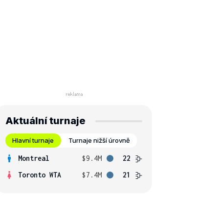
Aktuální turnaje
Hlavní turnaje
Turnaje nižší úrovně
Montreal
$9.4M
22
Toronto WTA
$7.4M
21