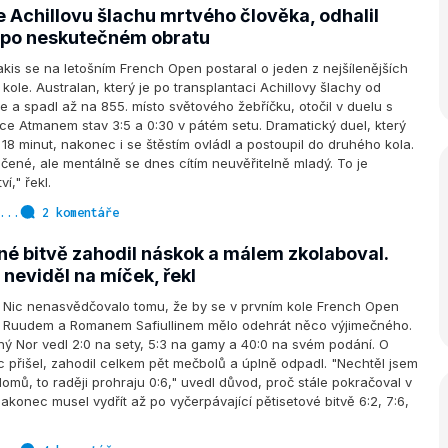
 Achillovu šlachu mrtvého člověka, odhalil
 po neskutečném obratu
kis se na letošním French Open postaral o jeden z nejšílenějších
kole. Australan, který je po transplantaci Achillovy šlachy od
 a spadl až na 855. místo světového žebříčku, otočil v duelu s
e Atmanem stav 3:5 a 0:30 v pátém setu. Dramatický duel, který
 18 minut, nakonec i se štěstím ovládl a postoupil do druhého kola.
ničené, ale mentálně se dnes cítím neuvěřitelně mladý. To je
í," řekl.
...
2 komentáře
ené bitvě zahodil náskok a málem zkolaboval.
neviděl na míček, řekl
Nic nenasvědčovalo tomu, že by se v prvním kole French Open
Ruudem a Romanem Safiullinem mělo odehrát něco výjimečného.
ný Nor vedl 2:0 na sety, 5:3 na gamy a 40:0 na svém podání. O
přišel, zahodil celkem pět mečbolů a úplně odpadl. "Nechtěl jsem
domů, to raději prohraju 0:6," uvedl důvod, proč stále pokračoval v
nakonec musel vydřít až po vyčerpávající pětisetové bitvě 6:2, 7:6,