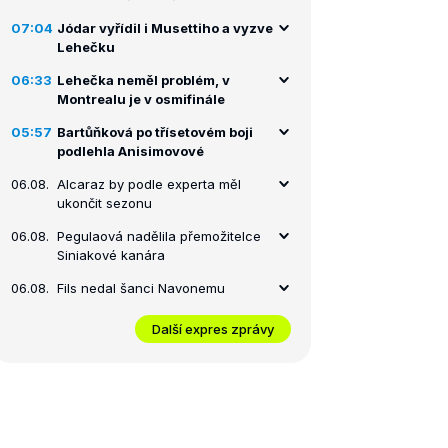
07:04
Jódar vyřídil i Musettiho a vyzve
Lehečku
06:33
Lehečka neměl problém, v
Montrealu je v osmifinále
05:57
Bartůňková po třísetovém boji
podlehla Anisimovové
06.08.
Alcaraz by podle experta měl
ukončit sezonu
06.08.
Pegulaová nadělila přemožitelce
Siniakové kanára
06.08.
Fils nedal šanci Navonemu
Další expres zprávy