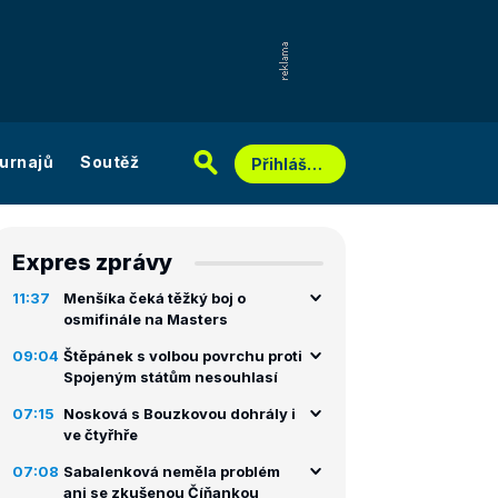
urnajů
Soutěž
Přihlášení
Expres zprávy
11:37
Menšíka čeká těžký boj o
osmifinále na Masters
09:04
Štěpánek s volbou povrchu proti
Spojeným státům nesouhlasí
07:15
Nosková s Bouzkovou dohrály i
ve čtyřhře
07:08
Sabalenková neměla problém
ani se zkušenou Číňankou