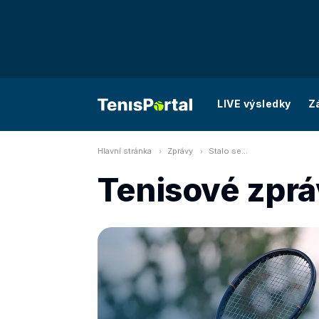
LIVE výsledky
Z
Hlavní stránka
Zprávy
Stalo se...
Tenisové zpráv