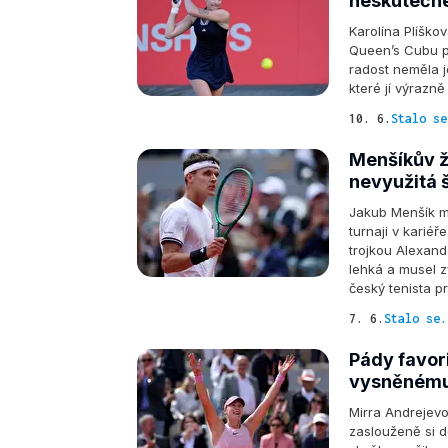
neskutečné
Karolína Plíško
Queen’s Cubu p
radost neměla j
které jí výrazně
10. 6.
Stalo se
Menšíkův ž
nevyužitá 
Jakub Menšík m
turnaji v karié
trojkou Alexan
lehká a musel z
český tenista p
7. 6.
Stalo se.
Pády favor
vysněnému 
Mirra Andrejev
zaslouženě si 