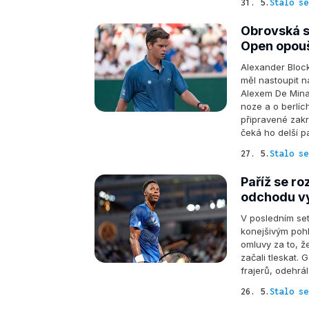
31. 5.
Stalo se
Obrovská s
Open opouš
Alexander Block
měl nastoupit 
Alexem De Minau
noze a o berlích
připravené zakr
čeká ho delší p
27. 5.
Stalo se
Paříž se ro
odchodu vy
V posledním set
konejšivým pohl
omluvy za to, ž
začali tleskat.
frajerů, odehrá
26. 5.
Stalo se