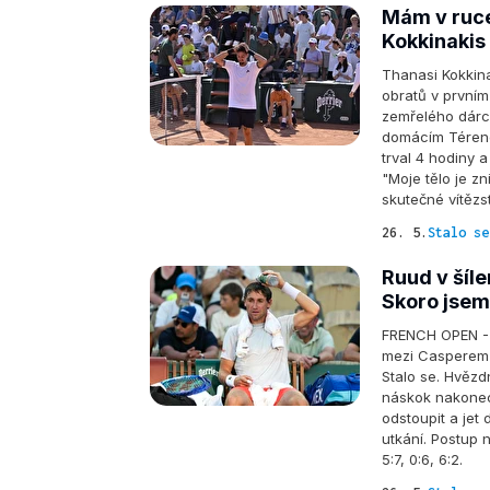
Mám v ruce
Kokkinakis
Thanasi Kokkina
obratů v prvním 
zemřelého dárce
domácím Térenc
trval 4 hodiny a
"Moje tělo je z
skutečné vítězstv
26. 5.
Stalo se
Ruud v šíl
Skoro jsem 
FRENCH OPEN - 
mezi Casperem 
Stalo se. Hvězd
náskok nakonec 
odstoupit a jet 
utkání. Postup 
5:7, 0:6, 6:2.