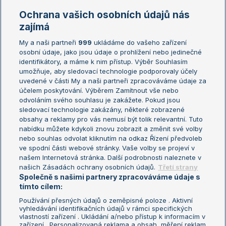
Marie Bouzková
Ochrana vašich osobních údajů nás
Žebříčky
Kalendář turnajů
zajímá
My a naši partneři
999
ukládáme do vašeho zařízení
Žebříček ATP (muži)
Australian Open
osobní údaje, jako jsou údaje o prohlížení nebo jedinečné
Žebříček WTA (ženy)
French Open
identifikátory, a máme k nim přístup. Výběr Souhlasím
umožňuje, aby sledovací technologie podporovaly účely
Sázkařský žebříček
Wimbledon
uvedené v části My a naši partneři zpracováváme údaje za
US Open
účelem poskytování. Výběrem Zamítnout vše nebo
odvoláním svého souhlasu je zakážete. Pokud jsou
Turnaj mistrů
sledovací technologie zakázány, některé zobrazené
Turnaj mistryň
obsahy a reklamy pro vás nemusí být tolik relevantní. Tuto
Aktualní trendy
nabídku můžete kdykoli znovu zobrazit a změnit své volby
nebo souhlas odvolat kliknutím na odkaz Řízení předvoleb
ve spodní části webové stránky. Vaše volby se projeví v
Fotbalové přestupy
našem Internetová stránka. Další podrobnosti naleznete v
Livesport Daily
našich Zásadách ochrany osobních údajů.
Třetí strany
Společně s našimi partnery zpracováváme údaje s
LS Prague Open
tímto cílem:
Používání přesných údajů o zeměpisné poloze . Aktivní
vyhledávání identifikačních údajů v rámci specifických
vlastností zařízení . Ukládání a/nebo přístup k informacím v
Podmínky užití
Nastavení soukromí
zařízení . Personalizovaná reklama a obsah, měření reklam