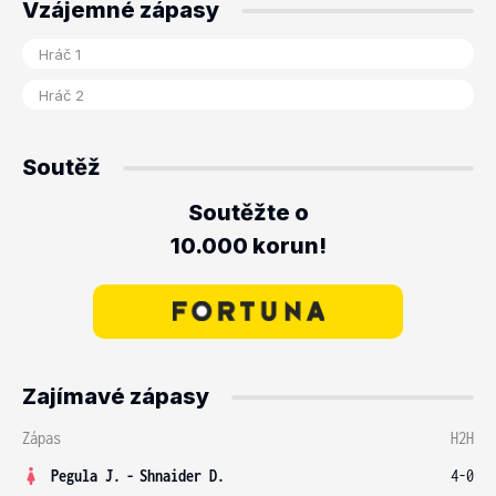
Vzájemné zápasy
Soutěž
Soutěžte o
10.000 korun!
Zajímavé zápasy
Zápas
H2H
Pegula J.
-
Shnaider D.
4-0