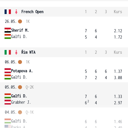
French Open
1
2
3
Kurs
26.05.
1K
Sherif M.
7
6
2.12
Galfi D.
5
4
1.72
Řím WTA
1
2
3
Kurs
06.05.
1K
Potapova A.
5
6
6
1.37
Galfi D.
7
2
4
3.08
05.05.
Q-2K
Galfi D.
7
6
1.33
2
Grabher J.
6
4
2.97
04.05.
Q-1K
Galfi D.
6
6
1.46
Parks A.
4
1
2.49