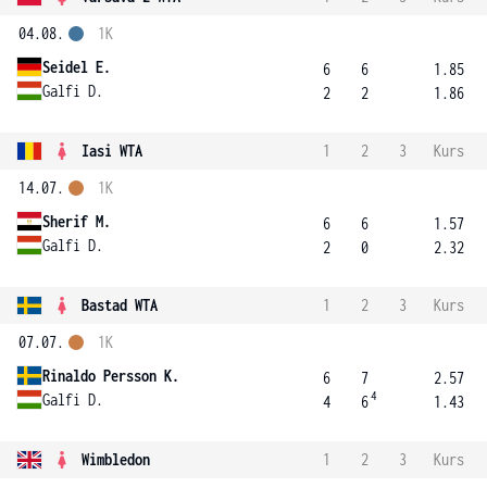
04.08.
1K
Seidel E.
6
6
1.85
Galfi D.
2
2
1.86
Iasi WTA
1
2
3
Kurs
14.07.
1K
Sherif M.
6
6
1.57
Galfi D.
2
0
2.32
Bastad WTA
1
2
3
Kurs
07.07.
1K
Rinaldo Persson K.
6
7
2.57
4
Galfi D.
4
6
1.43
Wimbledon
1
2
3
Kurs