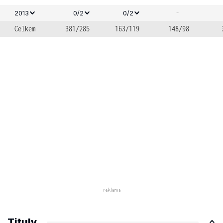
-
2013
0/2
0/2
Celkem
381/285
163/119
148/98
Tituly