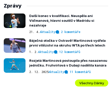
Zprávy
Další konec v kvalifikaci. Neuspěla ani
Viďmanová, hlavní soutěž v Madridu si
nezahraje
21. 4.
Aktuality
2 komentáře
Báječná otočka v Ostravě! Martincová vydřela
první vítězství na okruhu WTA po třech letech
1. 2.
Aktuality
12 komentářů
Rozjetá Martincová postoupila přes nasazenou
jedničku. Fruhvirtová v Dubaji nadělila kanára
2. 12. 2025
Aktuality
11 komentářů
Všechny články