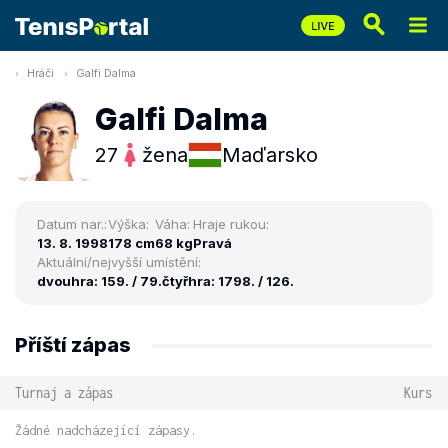
Hráči
Galfi Dalma
Galfi Dalma
27
žena
Maďarsko
Datum nar.:
Výška:
Váha:
Hraje rukou:
13. 8. 1998
178 cm
68 kg
Pravá
Aktuální/nejvyšší umístění:
dvouhra: 159. / 79.
čtyřhra: 1798. / 126.
Příští zápas
Turnaj a zápas
Kurs
Žádné nadcházející zápasy.