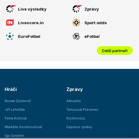
Live výsledky
Zprávy
Livescore.in
Sport odds
EuroFotbal
eFotbal
Další partneři
Hráči
Zprávy
Novak Djokovič
Aktuality
Jiří Lehečka
Tenisová Previews
Petra Kvitová
Rozhovory
Markéta Vondroušová
Express zprávy
Iga Swiatek