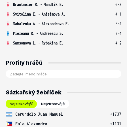
Brantmeier R.
-
Mandlik E.
0-3
Svitolina E.
-
Anisimova A.
4-1
Sabalenka A.
-
Alexandrova E.
5-4
Pieleanu R.
-
Andreescu S.
3-4
Samsonova L.
-
Rybakina E.
4-2
Profily hráčů
Sázkařský žebříček
Nejziskovější
Nejztrátovější
Cerundolo Juan Manuel
+1737
Eala Alexandra
+1131