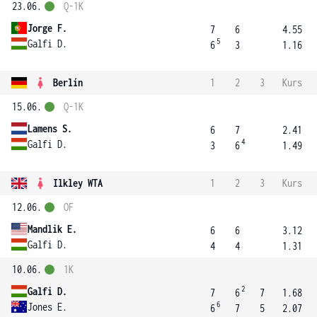
23.06.
Q-1K
Jorge F.
7
6
4.55
5
Galfi D.
6
3
1.16
Berlín
1
2
3
Kurs
15.06.
Q-1K
Lamens S.
6
7
2.41
4
Galfi D.
3
6
1.49
Ilkley WTA
1
2
3
Kurs
12.06.
OF
Mandlik E.
6
6
3.12
Galfi D.
4
4
1.31
10.06.
1K
2
Galfi D.
7
6
7
1.68
6
Jones E.
6
7
5
2.07