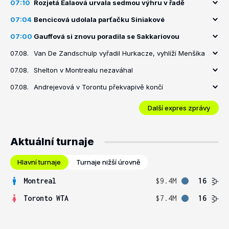
07:10
Rozjetá Ealaová urvala sedmou výhru v řadě
07:04
Bencicová udolala parťačku Siniakové
07:00
Gauffová si znovu poradila se Sakkariovou
07.08.
Van De Zandschulp vyřadil Hurkacze, vyhlíží Menšíka
07.08.
Shelton v Montrealu nezaváhal
07.08.
Andrejevová v Torontu překvapivě končí
Další expres zprávy
Aktuální turnaje
Hlavní turnaje
Turnaje nižší úrovně
Montreal
$9.4M
16
Toronto WTA
$7.4M
16