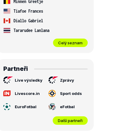
Minnen Greetje
Tiafoe Frances
Diallo Gabriel
Tararudee Lanlana
Celý seznam
Partneři
Live výsledky
Zprávy
Livescore.in
Sport odds
EuroFotbal
eFotbal
Další partneři