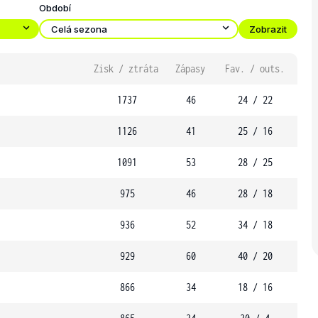
Období
Zobrazit
Celá sezona
Zisk / ztráta
Zápasy
Fav. / outs.
1737
46
24 / 22
1126
41
25 / 16
1091
53
28 / 25
975
46
28 / 18
936
52
34 / 18
929
60
40 / 20
866
34
18 / 16