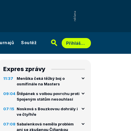
urnajů
Soutěž
Přihlášení
Expres zprávy
11:37
Menšíka čeká těžký boj o
osmifinále na Masters
09:04
Štěpánek s volbou povrchu proti
Spojeným státům nesouhlasí
07:15
Nosková s Bouzkovou dohrály i
ve čtyřhře
07:08
Sabalenková neměla problém
ani se zkušenou Číňankou