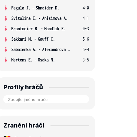
Pegula J.
-
Shnaider D.
4-0
Svitolina E.
-
Anisimova A.
4-1
Brantmeier R.
-
Mandlik E.
0-3
Sakkari M.
-
Gauff C.
5-6
Sabalenka A.
-
Alexandrova E.
5-4
Mertens E.
-
Osaka N.
3-5
Profily hráčů
Zranění hráči