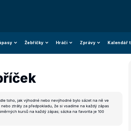
ápasy
Žebříčky
Hráči
Zprávy
Kalendář t
bříček
odle toho, jak výhodné nebo nevýhodné bylo sázet na ně ve
u nebo ztráty za předpokladu, že si vsadíme na každý zápas
průměrných kursů na každý zápas; sázka na favorita je 100