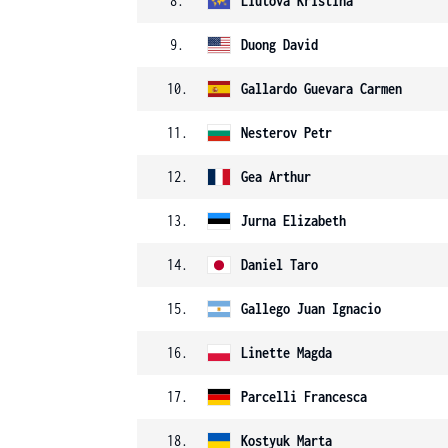
8.
Liutova
Kristina
9.
Duong
David
10.
Gallardo Guevara
Carmen
11.
Nesterov
Petr
12.
Gea
Arthur
13.
Jurna
Elizabeth
14.
Daniel
Taro
15.
Gallego
Juan Ignacio
16.
Linette
Magda
17.
Parcelli
Francesca
18.
Kostyuk
Marta