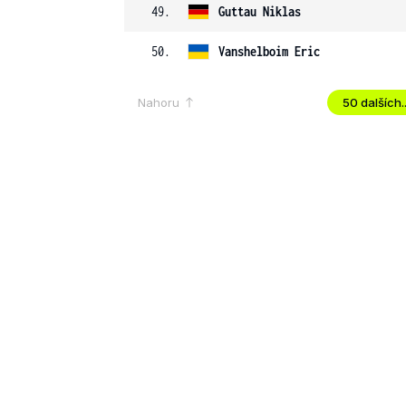
49.
Guttau
Niklas
50.
Vanshelboim
Eric
Nahoru
50 dalších..