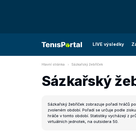
LIVE výsledky
Z
Hlavní stránka
Sázkařský žebříček
Sázkařský že
Sázkařský žebříček zobrazuje pořadí hráčů p
zvoleném období. Pořadí se určuje podle zisk
hráče v tomto období. Statistiky vycházejí z 
virtuálních jednotek, na outsidera 50.