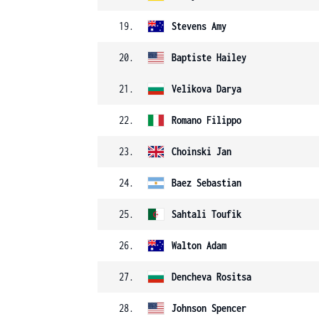
19.
Stevens
Amy
20.
Baptiste
Hailey
21.
Velikova
Darya
22.
Romano
Filippo
23.
Choinski
Jan
24.
Baez
Sebastian
25.
Sahtali
Toufik
26.
Walton
Adam
27.
Dencheva
Rositsa
28.
Johnson
Spencer