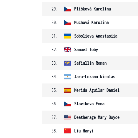
29.
Plíšková
Karolína
30.
Muchová
Karolina
31.
Sobolieva
Anastasiia
32.
Samuel
Toby
33.
Safiullin
Roman
34.
Jara-Lozano
Nicolas
35.
Merida Aguilar
Daniel
36.
Slavikova
Emma
37.
Deatherage
Mary Boyce
38.
Liu
Hanyi