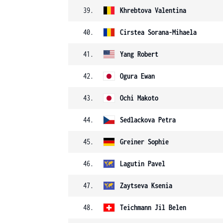
39.
Khrebtova
Valentina
40.
Cirstea
Sorana-Mihaela
41.
Yang
Robert
42.
Ogura
Ewan
43.
Ochi
Makoto
44.
Sedlackova
Petra
45.
Greiner
Sophie
46.
Lagutin
Pavel
47.
Zaytseva
Ksenia
48.
Teichmann
Jil Belen