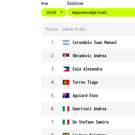
Rok
Žebříček
2026
Nejziskovější hráči
Pozice
Jméno hráče
1.
Cerundolo
Juan Manuel
2.
Obradovic
Andrea
3.
Eala
Alexandra
4.
Torres
Tiago
5.
Aguiard
Enzo
6.
Guerrieri
Andrea
7.
De Stefano
Samira