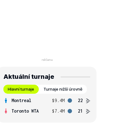
Aktuální turnaje
Hlavní turnaje
Turnaje nižší úrovně
Montreal
$9.4M
22
Toronto WTA
$7.4M
21