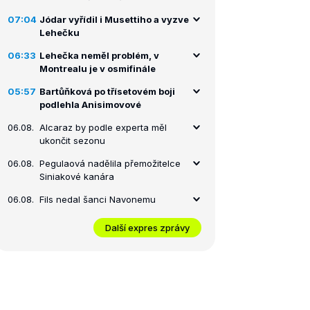
07:04
Jódar vyřídil i Musettiho a vyzve
Lehečku
06:33
Lehečka neměl problém, v
Montrealu je v osmifinále
05:57
Bartůňková po třísetovém boji
podlehla Anisimovové
06.08.
Alcaraz by podle experta měl
ukončit sezonu
06.08.
Pegulaová nadělila přemožitelce
Siniakové kanára
06.08.
Fils nedal šanci Navonemu
Další expres zprávy