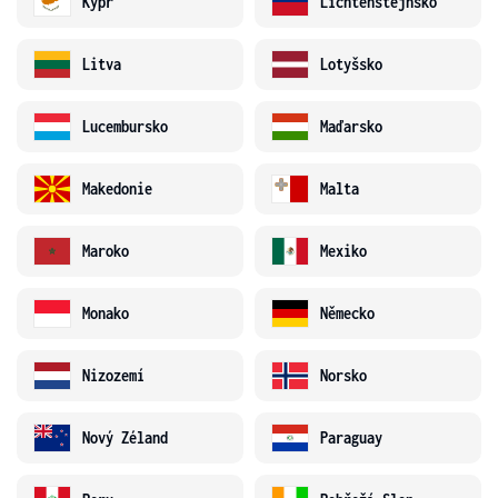
Kypr
Lichtenštejnsko
Litva
Lotyšsko
Lucembursko
Maďarsko
Makedonie
Malta
Maroko
Mexiko
Monako
Německo
Nizozemí
Norsko
Nový Zéland
Paraguay