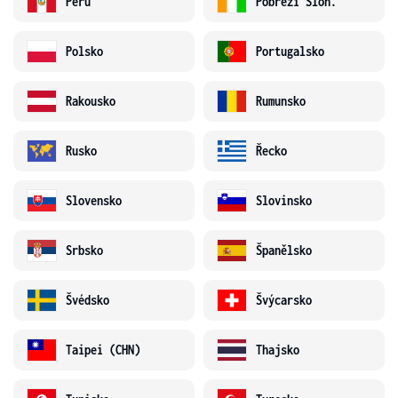
Peru
Pobřeží Slon.
Polsko
Portugalsko
Rakousko
Rumunsko
Rusko
Řecko
Slovensko
Slovinsko
Srbsko
Španělsko
Švédsko
Švýcarsko
Taipei (CHN)
Thajsko