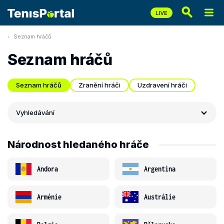
Seznam hráčů
Seznam hráčů
Seznam hráčů
Zranění hráči
Uzdravení hráči
Vyhledávání
Národnost hledaného hráče
Andora
Argentina
Arménie
Austrálie