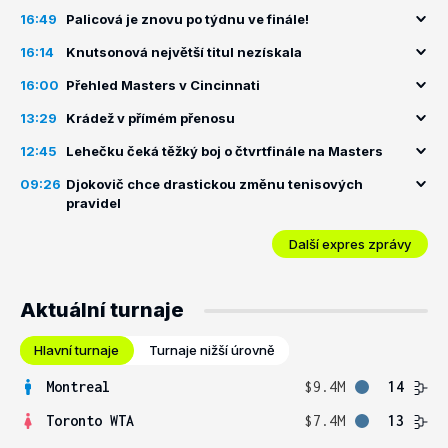
16:49
Palicová je znovu po týdnu ve finále!
16:14
Knutsonová největší titul nezískala
16:00
Přehled Masters v Cincinnati
13:29
Krádež v přímém přenosu
12:45
Lehečku čeká těžký boj o čtvrtfinále na Masters
09:26
Djokovič chce drastickou změnu tenisových
pravidel
Další expres zprávy
Aktuální turnaje
Hlavní turnaje
Turnaje nižší úrovně
Montreal
$9.4M
14
Toronto WTA
$7.4M
13