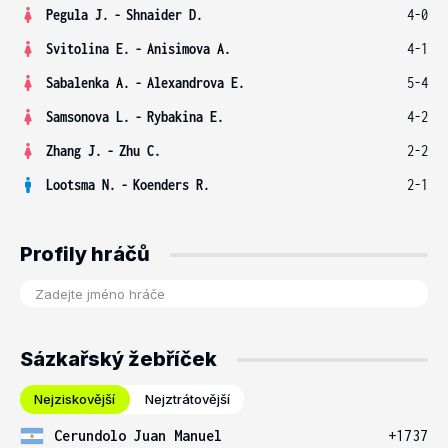
Pegula J.
-
Shnaider D.
4-0
Svitolina E.
-
Anisimova A.
4-1
Sabalenka A.
-
Alexandrova E.
5-4
Samsonova L.
-
Rybakina E.
4-2
Zhang J.
-
Zhu C.
2-2
Lootsma N.
-
Koenders R.
2-1
Profily hráčů
Sázkařský žebříček
Nejziskovější
Nejztrátovější
Cerundolo Juan Manuel
+1737