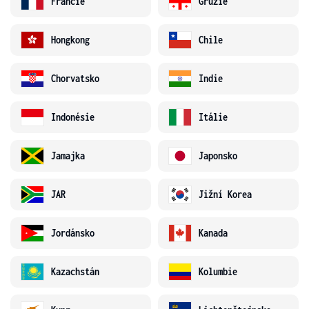
Francie
Gruzie
Hongkong
Chile
Chorvatsko
Indie
Indonésie
Itálie
Jamajka
Japonsko
JAR
Jižní Korea
Jordánsko
Kanada
Kazachstán
Kolumbie