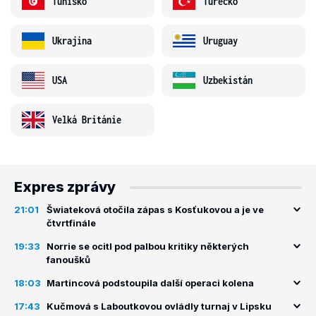
Tunisko
Turecko
Ukrajina
Uruguay
USA
Uzbekistán
Velká Británie
Expres zprávy
21:01
Šwiateková otočila zápas s Kosťukovou a je ve
čtvrtfinále
19:33
Norrie se ocitl pod palbou kritiky některých
fanoušků
18:03
Martincová podstoupila další operaci kolena
17:43
Kučmová s Laboutkovou ovládly turnaj v Lipsku