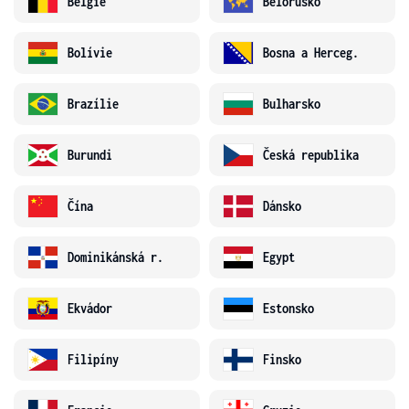
Belgie
Bělorusko
Bolívie
Bosna a Herceg.
Brazílie
Bulharsko
Burundi
Česká republika
Čína
Dánsko
Dominikánská r.
Egypt
Ekvádor
Estonsko
Filipíny
Finsko