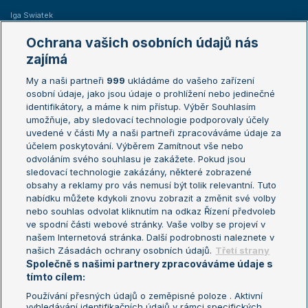
Iga Swiatek
Marie Bouzková
Ochrana vašich osobních údajů nás
Žebříčky
Kalendář turnajů
zajímá
My a naši partneři
999
ukládáme do vašeho zařízení
Žebříček ATP (muži)
Australian Open
osobní údaje, jako jsou údaje o prohlížení nebo jedinečné
Žebříček WTA (ženy)
French Open
identifikátory, a máme k nim přístup. Výběr Souhlasím
umožňuje, aby sledovací technologie podporovaly účely
Sázkařský žebříček
Wimbledon
uvedené v části My a naši partneři zpracováváme údaje za
US Open
účelem poskytování. Výběrem Zamítnout vše nebo
odvoláním svého souhlasu je zakážete. Pokud jsou
Turnaj mistrů
sledovací technologie zakázány, některé zobrazené
Turnaj mistryň
obsahy a reklamy pro vás nemusí být tolik relevantní. Tuto
Aktualní trendy
nabídku můžete kdykoli znovu zobrazit a změnit své volby
nebo souhlas odvolat kliknutím na odkaz Řízení předvoleb
ve spodní části webové stránky. Vaše volby se projeví v
Fotbalové přestupy
našem Internetová stránka. Další podrobnosti naleznete v
Livesport Daily
našich Zásadách ochrany osobních údajů.
Třetí strany
Společně s našimi partnery zpracováváme údaje s
LS Prague Open
tímto cílem:
Používání přesných údajů o zeměpisné poloze . Aktivní
vyhledávání identifikačních údajů v rámci specifických