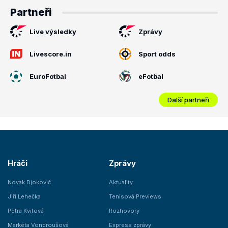
Partneři
Live výsledky
Zprávy
Livescore.in
Sport odds
EuroFotbal
eFotbal
Další partneři
Hráči
Zprávy
Novak Djokovič
Aktuality
Jiří Lehečka
Tenisová Previews
Petra Kvitová
Rozhovory
Markéta Vondroušová
Express zprávy