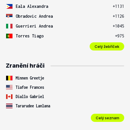
Eala Alexandra
+1131
Obradovic Andrea
+1126
Guerrieri Andrea
+1045
Torres Tiago
+975
Celý žebříček
Zranění hráči
Minnen Greetje
Tiafoe Frances
Diallo Gabriel
Tararudee Lanlana
Celý seznam