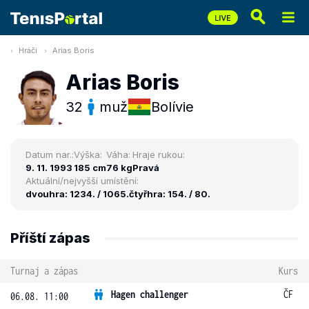
Hráči
Arias Boris
Arias Boris
32
muž
Bolívie
Datum nar.:
Výška:
Váha:
Hraje rukou:
9. 11. 1993
185 cm
76 kg
Pravá
Aktuální/nejvyšší umístění:
dvouhra: 1234. / 1065.
čtyřhra: 154. / 80.
Příští zápas
Turnaj a zápas
Kurs
Hagen challenger
ČF
06.08. 11:00