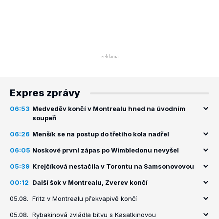
Expres zprávy
06:53
Medveděv končí v Montrealu hned na úvodním
soupeři
06:26
Menšík se na postup do třetího kola nadřel
06:05
Noskové první zápas po Wimbledonu nevyšel
05:39
Krejčíková nestačila v Torontu na Samsonovovou
00:12
Další šok v Montrealu, Zverev končí
05.08.
Fritz v Montrealu překvapivě končí
05.08.
Rybakinová zvládla bitvu s Kasatkinovou