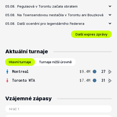
05.08.
Pegulaová v Torontu začala obratem
05.08.
Na Townsendovou nestačila v Torontu ani Bouzková
05.08.
Další ocenění pro legendárního Federera
Další expres zprávy
Aktuální turnaje
Hlavní turnaje
Turnaje nižší úrovně
Montreal
$9.4M
27
Toronto WTA
$7.4M
31
Vzájemné zápasy