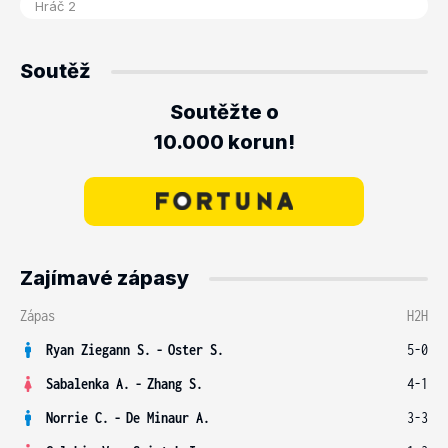
Soutěž
Soutěžte o
10.000 korun!
Zajímavé zápasy
Zápas
H2H
Ryan Ziegann S.
-
Oster S.
5-0
Sabalenka A.
-
Zhang S.
4-1
Norrie C.
-
De Minaur A.
3-3