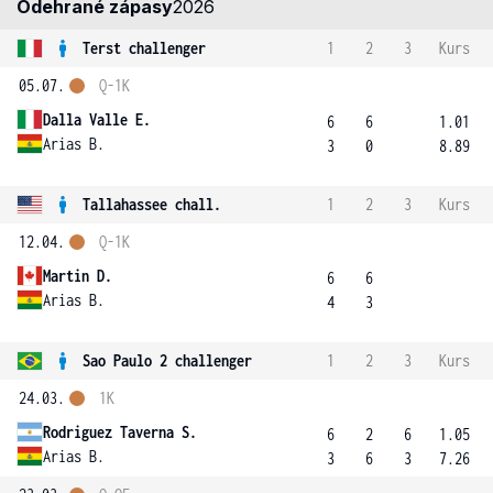
Odehrané zápasy
2026
Terst challenger
1
2
3
Kurs
05.07.
Q-1K
Dalla Valle E.
6
6
1.01
Arias B.
3
0
8.89
Tallahassee chall.
1
2
3
Kurs
12.04.
Q-1K
Martin D.
6
6
Arias B.
4
3
Sao Paulo 2 challenger
1
2
3
Kurs
24.03.
1K
Rodriguez Taverna S.
6
2
6
1.05
Arias B.
3
6
3
7.26