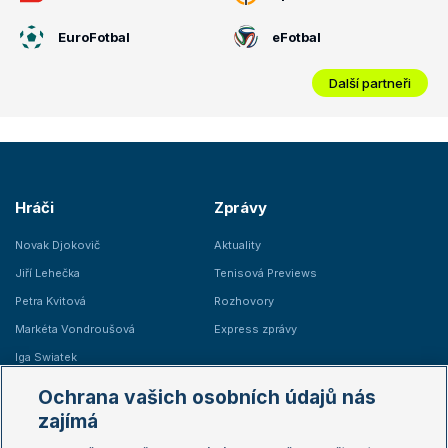
EuroFotbal
eFotbal
Další partneři
Hráči
Zprávy
Novak Djokovič
Aktuality
Jiří Lehečka
Tenisová Previews
Petra Kvitová
Rozhovory
Markéta Vondroušová
Express zprávy
Iga Swiatek
Marie Bouzková
Ochrana vašich osobních údajů nás
Žebříčky
Kalendář turnajů
zajímá