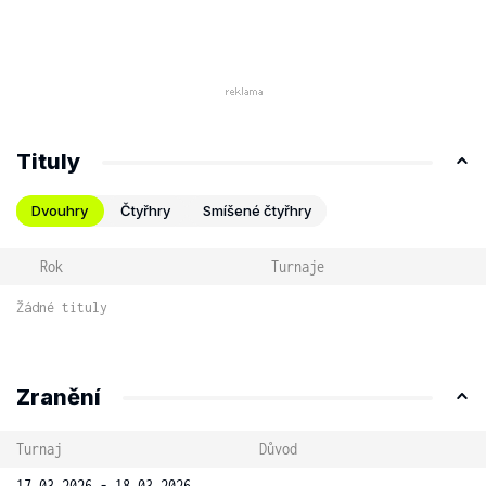
Tituly
Dvouhry
Čtyřhry
Smíšené čtyřhry
Rok
Turnaje
Žádné tituly
Zranění
Turnaj
Důvod
17.03.2026 - 18.03.2026