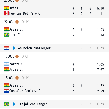
23.03.
Q-OF
9
Arias B.
6
6
6
5.10
Huertas Del Pino C.
2
7
2
1.11
22.03.
Q-1K
Arias B.
7
6
1.93
Lima E.
5
1
1.74
Asuncion challenger
1
2
3
Kurs
17.03.
Q-OF
Zarate C.
6
1.05
Arias B.
4
7.07
15.03.
Q-1K
Arias B.
6
6
1.52
Gonzalez Benitez F.
2
3
2.29
Itajai challenger
1
2
3
Kurs