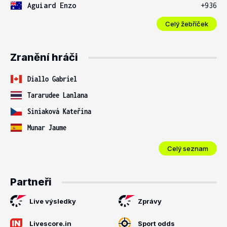
Aguiard Enzo
+936
Celý žebříček
Zranění hráči
Diallo Gabriel
Tararudee Lanlana
Siniaková Kateřina
Munar Jaume
Celý seznam
Partneři
Live výsledky
Zprávy
Livescore.in
Sport odds