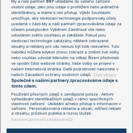
My a naši partneři
997
ukládáme do vašeho zařízení
Žebříček ATP (muži)
Australian Open
osobní údaje, jako jsou údaje o prohlížení nebo jedinečné
Žebříček WTA (ženy)
French Open
identifikátory, a máme k nim přístup. Výběr Souhlasím
umožňuje, aby sledovací technologie podporovaly účely
Sázkařský žebříček
Wimbledon
uvedené v části My a naši partneři zpracováváme údaje za
US Open
účelem poskytování. Výběrem Zamítnout vše nebo
odvoláním svého souhlasu je zakážete. Pokud jsou
Turnaj mistrů
sledovací technologie zakázány, některé zobrazené
Turnaj mistryň
obsahy a reklamy pro vás nemusí být tolik relevantní. Tuto
Aktualní trendy
nabídku můžete kdykoli znovu zobrazit a změnit své volby
nebo souhlas odvolat kliknutím na odkaz Řízení předvoleb
ve spodní části webové stránky. Vaše volby se projeví v
Fotbalové přestupy
našem Internetová stránka. Další podrobnosti naleznete v
Livesport Daily
našich Zásadách ochrany osobních údajů.
Třetí strany
Společně s našimi partnery zpracováváme údaje s
LS Prague Open
tímto cílem:
Používání přesných údajů o zeměpisné poloze . Aktivní
vyhledávání identifikačních údajů v rámci specifických
vlastností zařízení . Ukládání a/nebo přístup k informacím v
Podmínky užití
Nastavení soukromí
zařízení . Personalizovaná reklama a obsah, měření reklam
GDPR a žurnalistika
Reklama
a obsahu, průzkum publika a rozvoj služeb .
Informace o zpracování osobních
Kontakt
Seznam partnerů (dodavatelů)
údajů
Tiráž