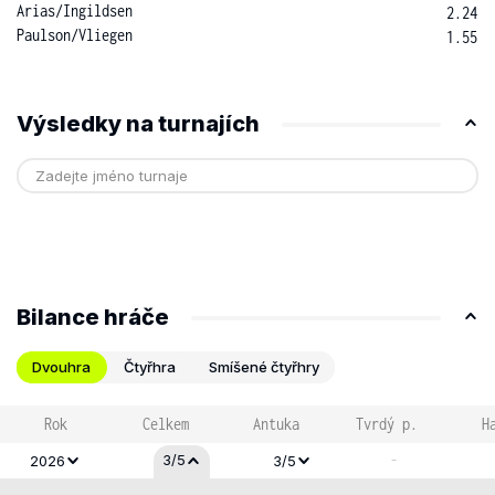
Arias
/
Ingildsen
2.24
Paulson
/
Vliegen
1.55
Výsledky na turnajích
Bilance hráče
Dvouhra
Čtyřhra
Smíšené čtyřhry
Rok
Celkem
Antuka
Tvrdý p.
H
-
3/5
2026
3/5