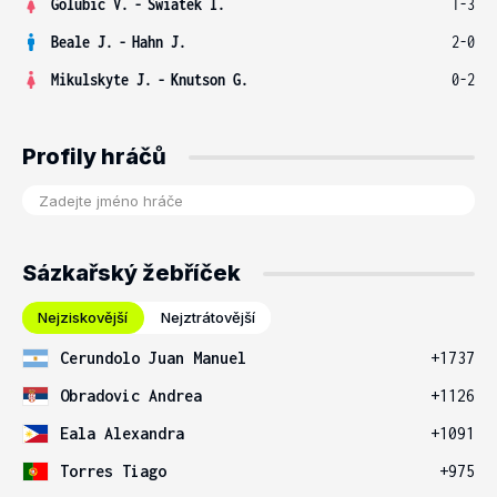
Golubic V.
-
Swiatek I.
1-3
Beale J.
-
Hahn J.
2-0
Mikulskyte J.
-
Knutson G.
0-2
Profily hráčů
Sázkařský žebříček
Nejziskovější
Nejztrátovější
Cerundolo Juan Manuel
+1737
Obradovic Andrea
+1126
Eala Alexandra
+1091
Torres Tiago
+975