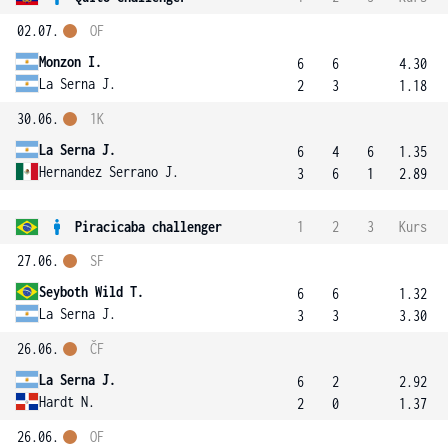
02.07.
OF
Monzon I.
6
6
4.30
La Serna J.
2
3
1.18
30.06.
1K
La Serna J.
6
4
6
1.35
Hernandez Serrano J.
3
6
1
2.89
Piracicaba challenger
1
2
3
Kurs
27.06.
SF
Seyboth Wild T.
6
6
1.32
La Serna J.
3
3
3.30
26.06.
ČF
La Serna J.
6
2
2.92
Hardt N.
2
0
1.37
26.06.
OF