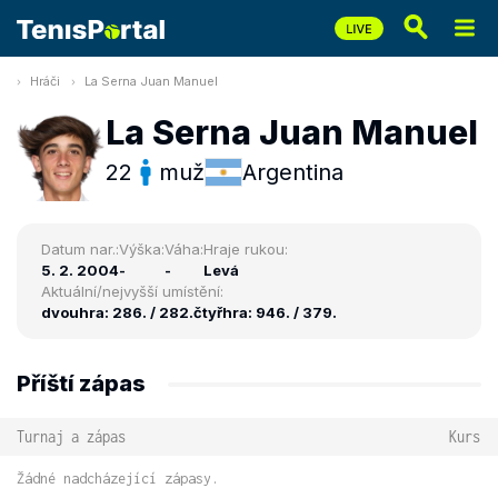
Hráči
La Serna Juan Manuel
La Serna Juan Manuel
22
muž
Argentina
Datum nar.:
Výška:
Váha:
Hraje rukou:
5. 2. 2004
-
-
Levá
Aktuální/nejvyšší umístění:
dvouhra: 286. / 282.
čtyřhra: 946. / 379.
Příští zápas
Turnaj a zápas
Kurs
Žádné nadcházející zápasy.