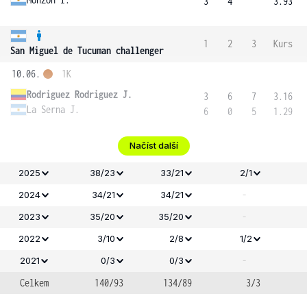
3
4
3.93
1
2
3
Kurs
San Miguel de Tucuman challenger
10.06.
1K
Rodriguez Rodriguez J.
3
6
7
3.16
La Serna J.
6
0
5
1.29
Načíst další
2025
38/23
33/21
2/1
-
2024
34/21
34/21
-
2023
35/20
35/20
2022
3/10
2/8
1/2
-
2021
0/3
0/3
Celkem
140/93
134/89
3/3