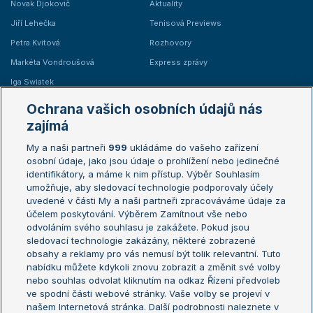
Novak Djokovič
Aktuality
Jiří Lehečka
Tenisová Previews
Petra Kvitová
Rozhovory
Markéta Vondroušová
Express zprávy
Iga Swiatek
Marie Bouzková
Ochrana vašich osobních údajů nás
Žebříčky
Kalendář turnajů
zajímá
My a naši partneři
999
ukládáme do vašeho zařízení
Žebříček ATP (muži)
Australian Open
osobní údaje, jako jsou údaje o prohlížení nebo jedinečné
Žebříček WTA (ženy)
French Open
identifikátory, a máme k nim přístup. Výběr Souhlasím
umožňuje, aby sledovací technologie podporovaly účely
Sázkařský žebříček
Wimbledon
uvedené v části My a naši partneři zpracováváme údaje za
US Open
účelem poskytování. Výběrem Zamítnout vše nebo
odvoláním svého souhlasu je zakážete. Pokud jsou
Turnaj mistrů
sledovací technologie zakázány, některé zobrazené
Turnaj mistryň
obsahy a reklamy pro vás nemusí být tolik relevantní. Tuto
Aktualní trendy
nabídku můžete kdykoli znovu zobrazit a změnit své volby
nebo souhlas odvolat kliknutím na odkaz Řízení předvoleb
ve spodní části webové stránky. Vaše volby se projeví v
Fotbalové přestupy
našem Internetová stránka. Další podrobnosti naleznete v