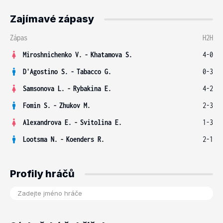
Zajímavé zápasy
Zápas
H2H
Miroshnichenko V.
-
Khatamova S.
4-0
D'Agostino S.
-
Tabacco G.
0-3
Samsonova L.
-
Rybakina E.
4-2
Fomin S.
-
Zhukov M.
2-3
Alexandrova E.
-
Svitolina E.
1-3
Lootsma N.
-
Koenders R.
2-1
Profily hráčů