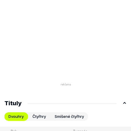
Tituly
Dvouhry
Čtyřhry
Smíšené čtyřhry