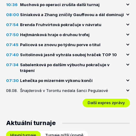
10:36
Muchová po operaci zrušila další turnaj
08:00
Siniaková a Zhang zničily Gauffovou a dál dominují
07:54
Brenda Fruhvirtová pokračuje v návratu
07:50
Hejtmánková hraje o druhou trofej
07:45
Palicová se znovu po týdnu porve o titul
07:40
Svitolinová jasně vyhrála souboj hráček TOP 10
07:34
Sabalenková po dalším výbuchu pokračuje v
trápení
07:30
Lehečka po mizerném výkonu končí
08.08.
Šnajderová v Torontu nedala šanci Pegulaové
Další expres zprávy
Aktuální turnaje
Hlavní turnaje
Turnaje nižší úrovně