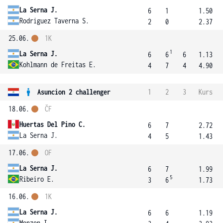
La Serna J.
6
1
1.50
Rodriguez Taverna S.
2
0
2.37
25.06.
1K
1
La Serna J.
6
6
6
1.13
Kohlmann de Freitas E.
4
7
4
4.90
Asuncion 2 challenger
1
2
3
Kurs
18.06.
ČF
Huertas Del Pino C.
6
7
2.72
La Serna J.
4
5
1.43
17.06.
OF
La Serna J.
6
7
1.99
5
Ribeiro E.
3
6
1.73
16.06.
1K
La Serna J.
6
6
1.19
Monzon I.