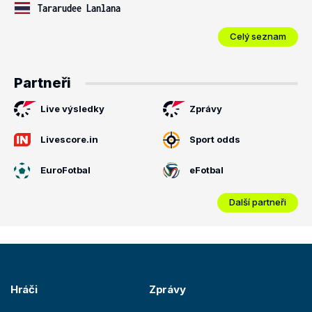
Tararudee Lanlana
Celý seznam
Partneři
Live výsledky
Zprávy
Livescore.in
Sport odds
EuroFotbal
eFotbal
Další partneři
Hráči
Zprávy