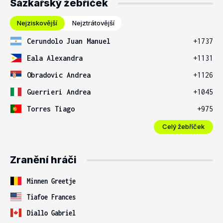
Sázkařský žebříček
Nejziskovější
Nejztrátovější
Cerundolo Juan Manuel
+1737
Eala Alexandra
+1131
Obradovic Andrea
+1126
Guerrieri Andrea
+1045
Torres Tiago
+975
Celý žebříček
Zranění hráči
Minnen Greetje
Tiafoe Frances
Diallo Gabriel