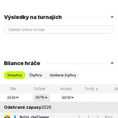
Výsledky na turnajích
Bilance hráče
Dvouhra
Čtyřhra
Smíšené čtyřhry
Rok
Celkem
Antuka
Tvrdý p.
H
-
30/16
2026
30/16
Odehrané zápasy
2026
Quito challenger
1
2
3
Kurs