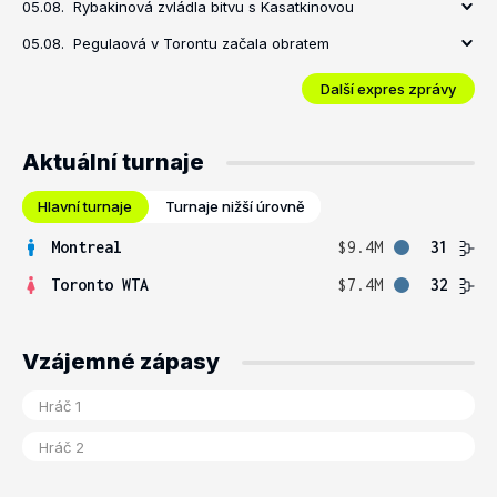
05.08.
Rybakinová zvládla bitvu s Kasatkinovou
05.08.
Pegulaová v Torontu začala obratem
Další expres zprávy
Aktuální turnaje
Hlavní turnaje
Turnaje nižší úrovně
Montreal
$9.4M
31
Toronto WTA
$7.4M
32
Vzájemné zápasy