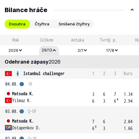
Bilance hráče
Dvouhra
Čtyřhra
Smíšené čtyřhry
Rok
Celkem
Antuka
Tvrdý p.
H
29/13
2026
2/1
17/8
Odehrané zápasy
2026
Istanbul challenger
1
2
3
Kurs
04.08.
1K
Matsuda K.
3
6
7
1.34
4
Yilmaz K.
6
3
6
2.94
03.08.
Q-OF
Matsuda K.
7
6
2.04
6
Ostapenkov D.
6
3
1.66
02.08.
Q-1K