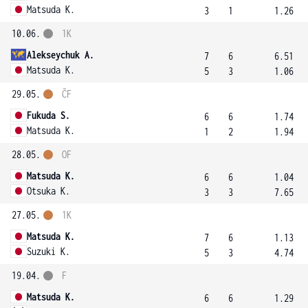
Matsuda K.
3
1
1.26
10.06.
1K
Alekseychuk A.
7
6
6.51
Matsuda K.
5
3
1.06
29.05.
ČF
Fukuda S.
6
6
1.74
Matsuda K.
1
2
1.94
28.05.
OF
Matsuda K.
6
6
1.04
Otsuka K.
3
3
7.65
27.05.
1K
Matsuda K.
7
6
1.13
Suzuki K.
5
3
4.74
19.04.
F
Matsuda K.
6
6
1.29