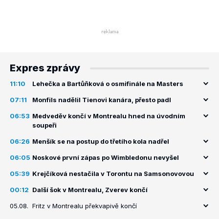
Expres zprávy
11:10
Lehečka a Bartůňková o osmifinále na Masters
07:11
Monfils nadělil Tienovi kanára, přesto padl
06:53
Medveděv končí v Montrealu hned na úvodním
soupeři
06:26
Menšík se na postup do třetího kola nadřel
06:05
Noskové první zápas po Wimbledonu nevyšel
05:39
Krejčíková nestačila v Torontu na Samsonovovou
00:12
Další šok v Montrealu, Zverev končí
05.08.
Fritz v Montrealu překvapivě končí