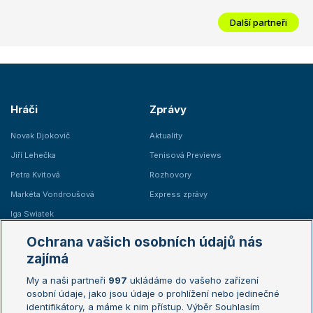
Další partneři
Hráči
Zprávy
Novak Djokovič
Aktuality
Jiří Lehečka
Tenisová Previews
Petra Kvitová
Rozhovory
Markéta Vondroušová
Express zprávy
Iga Swiatek
Marie Bouzková
Ochrana vašich osobních údajů nás
Žebříčky
Kalendář turnajů
zajímá
My a naši partneři
997
ukládáme do vašeho zařízení
Žebříček ATP (muži)
Australian Open
osobní údaje, jako jsou údaje o prohlížení nebo jedinečné
Žebříček WTA (ženy)
French Open
identifikátory, a máme k nim přístup. Výběr Souhlasím