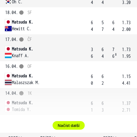
Oh C.
4
4
3.20
18.04.
SF
Matsuda K.
6
5
6
1.73
Hewitt C.
4
7
4
2.00
17.04.
ČF
Matsuda K.
3
6
7
1.73
8
Knaff A.
6
4
6
1.95
16.04.
OF
Matsuda K.
6
6
1.15
Malaszszak M.
0
2
4.41
14.04.
1K
Matsuda K.
6
6
1.37
Tomida Y.
1
3
2.71
Načíst další