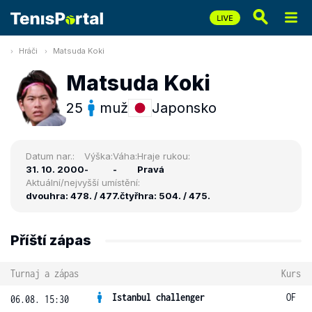
Hráči
Matsuda Koki
Matsuda Koki
25
muž
Japonsko
Datum nar.:
Výška:
Váha:
Hraje rukou:
31. 10. 2000
-
-
Pravá
Aktuální/nejvyšší umístění:
dvouhra: 478. / 477.
čtyřhra: 504. / 475.
Příští zápas
Turnaj a zápas
Kurs
Istanbul challenger
OF
06.08. 15:30