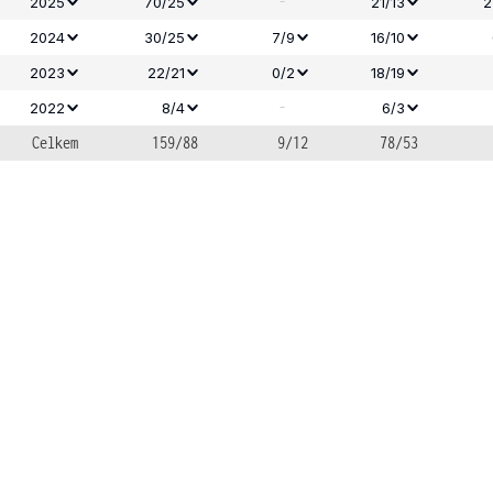
-
2025
70/25
21/13
2
2024
30/25
7/9
16/10
2023
22/21
0/2
18/19
-
2022
8/4
6/3
Celkem
159/88
9/12
78/53