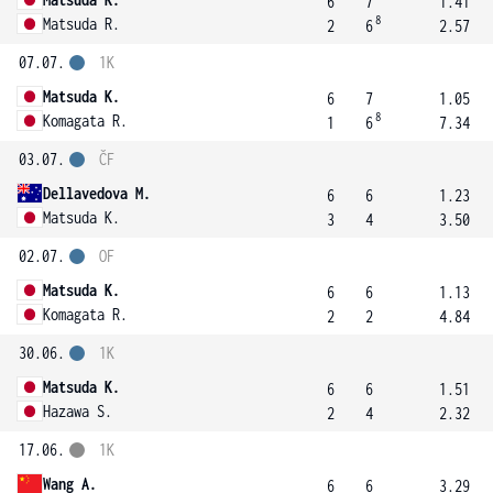
6
7
1.41
8
Matsuda R.
2
6
2.57
07.07.
1K
Matsuda K.
6
7
1.05
8
Komagata R.
1
6
7.34
03.07.
ČF
Dellavedova M.
6
6
1.23
Matsuda K.
3
4
3.50
02.07.
OF
Matsuda K.
6
6
1.13
Komagata R.
2
2
4.84
30.06.
1K
Matsuda K.
6
6
1.51
Hazawa S.
2
4
2.32
17.06.
1K
Wang A.
6
6
3.29