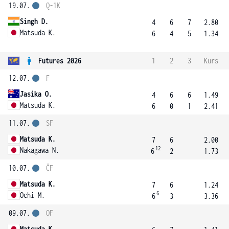
19.07.
Q-1K
Singh D.
4
6
7
2.80
Matsuda K.
6
4
5
1.34
Futures 2026
1
2
3
Kurs
12.07.
F
Jasika O.
4
6
6
1.49
Matsuda K.
6
0
1
2.41
11.07.
SF
Matsuda K.
7
6
2.00
12
Nakagawa N.
6
2
1.73
10.07.
ČF
Matsuda K.
7
6
1.24
6
Ochi M.
6
3
3.36
09.07.
OF
Matsuda K.