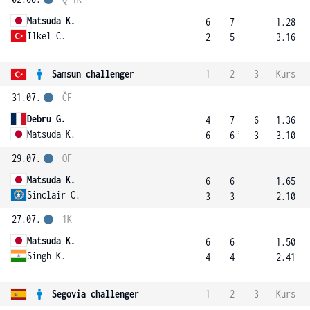
Matsuda K.
6
7
1.28
Ilkel C.
2
5
3.16
Samsun challenger
1
2
3
Kurs
31.07.
ČF
Debru G.
4
7
6
1.36
5
Matsuda K.
6
6
3
3.10
29.07.
OF
Matsuda K.
6
6
1.65
Sinclair C.
3
3
2.10
27.07.
1K
Matsuda K.
6
6
1.50
Singh K.
4
4
2.41
Segovia challenger
1
2
3
Kurs