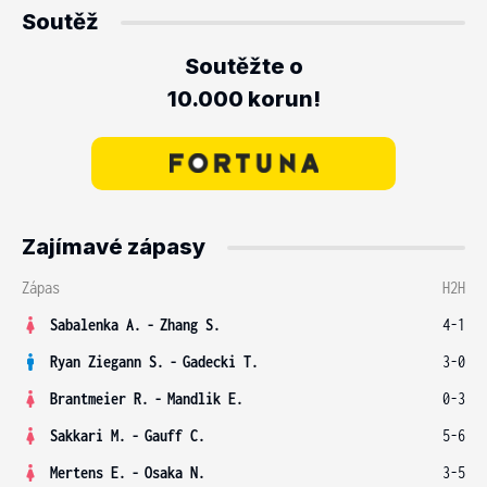
Soutěž
Soutěžte o
10.000 korun!
Zajímavé zápasy
Zápas
H2H
Sabalenka A.
-
Zhang S.
4-1
Ryan Ziegann S.
-
Gadecki T.
3-0
Brantmeier R.
-
Mandlik E.
0-3
Sakkari M.
-
Gauff C.
5-6
Mertens E.
-
Osaka N.
3-5