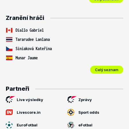
Zranění hráči
Diallo Gabriel
Tararudee Lanlana
Siniaková Kateřina
Munar Jaume
Celý seznam
Partneři
Live výsledky
Zprávy
Livescore.in
Sport odds
EuroFotbal
eFotbal