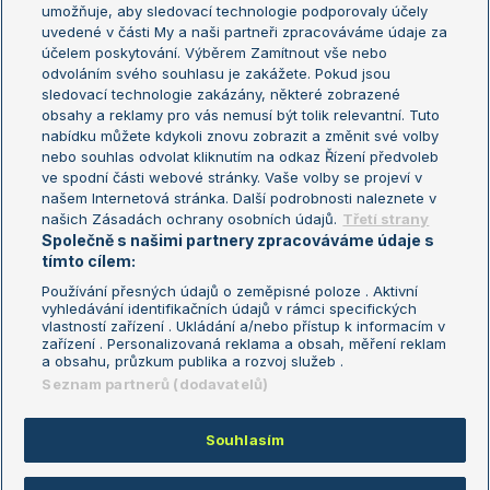
umožňuje, aby sledovací technologie podporovaly účely
Sázkařský žebříček
Wimbledon
uvedené v části My a naši partneři zpracováváme údaje za
US Open
účelem poskytování. Výběrem Zamítnout vše nebo
odvoláním svého souhlasu je zakážete. Pokud jsou
Turnaj mistrů
sledovací technologie zakázány, některé zobrazené
Turnaj mistryň
obsahy a reklamy pro vás nemusí být tolik relevantní. Tuto
Aktualní trendy
nabídku můžete kdykoli znovu zobrazit a změnit své volby
nebo souhlas odvolat kliknutím na odkaz Řízení předvoleb
ve spodní části webové stránky. Vaše volby se projeví v
Fotbalové přestupy
našem Internetová stránka. Další podrobnosti naleznete v
Livesport Daily
našich Zásadách ochrany osobních údajů.
Třetí strany
Společně s našimi partnery zpracováváme údaje s
LS Prague Open
tímto cílem:
Používání přesných údajů o zeměpisné poloze . Aktivní
vyhledávání identifikačních údajů v rámci specifických
vlastností zařízení . Ukládání a/nebo přístup k informacím v
Podmínky užití
Nastavení soukromí
zařízení . Personalizovaná reklama a obsah, měření reklam
GDPR a žurnalistika
Reklama
a obsahu, průzkum publika a rozvoj služeb .
Informace o zpracování osobních
Kontakt
Seznam partnerů (dodavatelů)
údajů
Tiráž
Souhlasím
Copyright © 2008-2026 TenisPortal.cz. Využíváme zpravodajství ČTK.