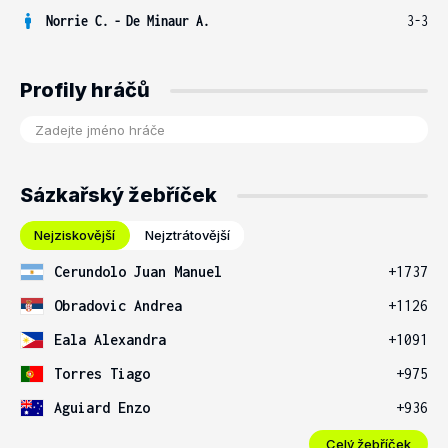
Norrie C.
-
De Minaur A.
3-3
Profily hráčů
Sázkařský žebříček
Nejziskovější
Nejztrátovější
Cerundolo Juan Manuel
+1737
Obradovic Andrea
+1126
Eala Alexandra
+1091
Torres Tiago
+975
Aguiard Enzo
+936
Celý žebříček