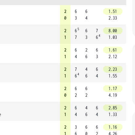
2
6
6
1.51
0
3
4
2.33
5
2
6
6
7
8.00
4
1
7
3
6
1.03
2
6
2
6
1.61
1
4
6
3
2.12
2
7
4
6
2.23
4
1
6
6
4
1.55
2
6
6
1.17
0
2
2
4.19
2
6
4
6
2.85
e
1
4
6
4
1.33
2
3
6
6
1.16
1
6
0
2
4.26