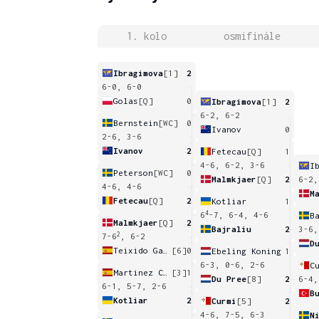
1. kolo
osmifinále
Ibragimova
[1]
2
6-0, 6-0
Golas
[Q]
0
Ibragimova
[1]
2
6-2, 6-2
Bernstein
[WC]
0
Ivanov
0
2-6, 3-6
Ivanov
2
Fetecau
[Q]
1
4-6, 6-2, 3-6
I
Peterson
[WC]
0
Malmkjaer
[Q]
2
6-2,
4-6, 4-6
M
Fetecau
[Q]
2
Kotliar
1
4
6
-7, 6-4, 4-6
B
Malmkjaer
[Q]
2
Bajraliu
2
3-6,
2
7-6
, 6-2
D
Teixido Garcia
[6]
0
Ebeling Koning
1
6-3, 0-6, 2-6
C
Martinez Cirez
[3]
1
Du Pree
[8]
2
6-4,
6-1, 5-7, 2-6
B
Kotliar
2
Curmi
[5]
2
4-6, 7-5, 6-3
N