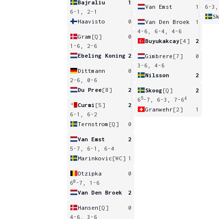
Bajraliu
1
Van Emst
1
6-3,
6-1, 2-1
S
Haavisto
0
Van Den Broek
1
4-6, 6-4, 4-6
Gram
[Q]
0
Buyukakcay
[4]
2
1-6, 2-6
Ebeling Koning
2
Gimbrere
[7]
0
3-6, 4-6
Dittmann
0
Nilsson
2
2-6, 0-6
Du Pree
[8]
2
Skoog
[Q]
2
5
4
6
-7, 6-3, 7-6
Curmi
[5]
2
Granwehr
[2]
1
6-1, 6-2
Ternstrom
[Q]
0
Van Emst
2
5-7, 6-1, 6-4
Marinkovic
[WC]
1
Otzipka
0
0
6
-7, 1-6
Van Den Broek
2
Hansen
[Q]
0
4-6, 3-6