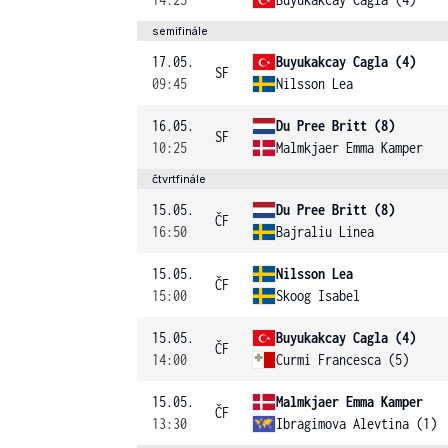
semifinále
17.05.
Buyukakcay Cagla (4)
SF
09:45
Nilsson Lea
16.05.
Du Pree Britt (8)
SF
10:25
Malmkjaer Emma Kamper
čtvrtfinále
15.05.
Du Pree Britt (8)
ČF
16:50
Bajraliu Linea
15.05.
Nilsson Lea
ČF
15:00
Skoog Isabel
15.05.
Buyukakcay Cagla (4)
ČF
14:00
Curmi Francesca (5)
15.05.
Malmkjaer Emma Kamper
ČF
13:30
Ibragimova Alevtina (1)