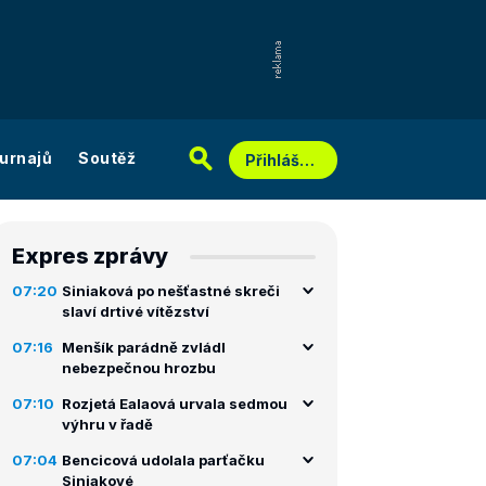
urnajů
Soutěž
Přihlášení
Expres zprávy
07:20
Siniaková po nešťastné skreči
slaví drtivé vítězství
07:16
Menšík parádně zvládl
nebezpečnou hrozbu
07:10
Rozjetá Ealaová urvala sedmou
výhru v řadě
07:04
Bencicová udolala parťačku
Siniakové