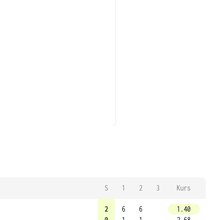
S
1
2
3
Kurs
2
6
6
1.40
0
1
1
2.68