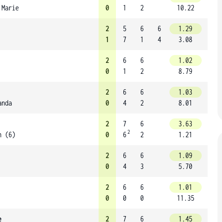
 Marie
0
1
2
10.22
2
5
6
6
1.29
1
7
1
4
3.08
2
6
6
1.02
0
1
2
8.79
2
6
6
1.03
anda
0
4
2
8.01
2
7
6
3.63
2
n (6)
0
6
2
1.21
2
6
6
1.09
0
4
3
5.70
2
6
6
1.01
0
0
0
11.35
e
2
7
6
1.45