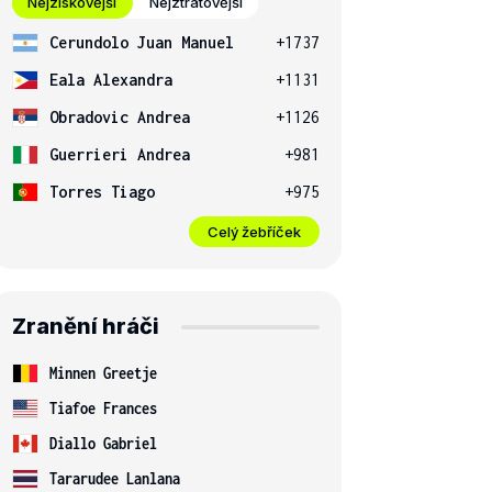
Nejziskovější
Nejztrátovější
Cerundolo Juan Manuel
+1737
Eala Alexandra
+1131
Obradovic Andrea
+1126
Guerrieri Andrea
+981
Torres Tiago
+975
Celý žebříček
Zranění hráči
Minnen Greetje
Tiafoe Frances
Diallo Gabriel
Tararudee Lanlana