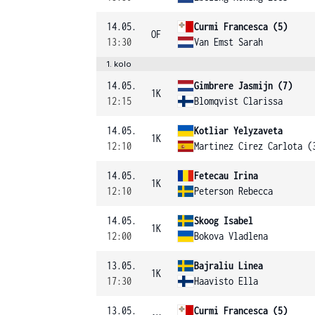
14.05.
Curmi Francesca (5)
OF
13:30
Van Emst Sarah
1. kolo
14.05.
Gimbrere Jasmijn (7)
1K
12:15
Blomqvist Clarissa
14.05.
Kotliar Yelyzaveta
1K
12:10
Martinez Cirez Carlota (
14.05.
Fetecau Irina
1K
12:10
Peterson Rebecca
14.05.
Skoog Isabel
1K
12:00
Bokova Vladlena
13.05.
Bajraliu Linea
1K
17:30
Haavisto Ella
13.05.
Curmi Francesca (5)