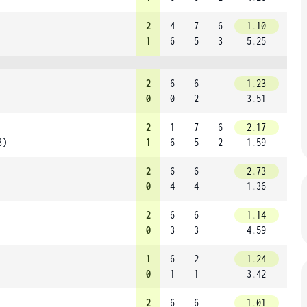
2
4
7
6
1.10
1
6
5
3
5.25
2
6
6
1.23
0
0
2
3.51
2
1
7
6
2.17
3)
1
6
5
2
1.59
2
6
6
2.73
0
4
4
1.36
2
6
6
1.14
0
3
3
4.59
1
6
2
1.24
0
1
1
3.42
2
6
6
1.01