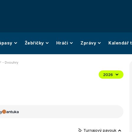
ápasy
Žebříčky
Hráči
Zprávy
Kalendář t
F - Dvouhry
2026
y
antuka
Turnajový pavouk