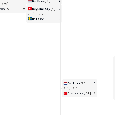
Du Pree
[8]
2
4
 7-6
koog
[Q]
0
Buyukakcay
[4]
2
1
7-6
, 6-2
Nilsson
0
Du Pree
[8]
2
6-1, 6-1
Buyukakcay
[4]
0