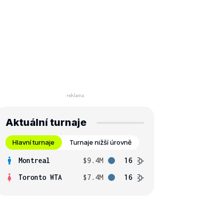
Aktuální turnaje
Hlavní turnaje
Turnaje nižší úrovně
Montreal
$9.4M
16
Toronto WTA
$7.4M
16