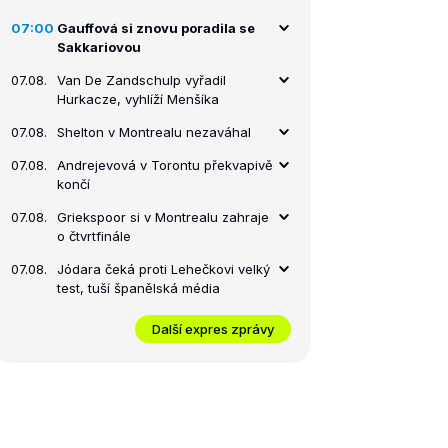
07:00
Gauffová si znovu poradila se
Sakkariovou
07.08.
Van De Zandschulp vyřadil
Hurkacze, vyhlíží Menšíka
07.08.
Shelton v Montrealu nezaváhal
07.08.
Andrejevová v Torontu překvapivě
končí
07.08.
Griekspoor si v Montrealu zahraje
o čtvrtfinále
07.08.
Jódara čeká proti Lehečkovi velký
test, tuší španělská média
Další expres zprávy