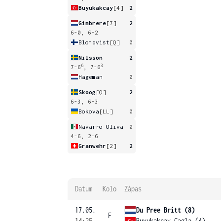
Buyukakcay
[4]
2
Gimbrere
[7]
2
6-0, 6-2
Blomqvist
[Q]
0
Nilsson
2
6
3
7-6
, 7-6
Hageman
0
Skoog
[Q]
2
6-3, 6-3
Bokova
[LL]
0
Navarro Oliva
0
4-6, 2-6
Granwehr
[2]
2
Datum
Kolo
Zápas
17.05.
Du Pree Britt (8)
F
14:25
Buyukakcay Cagla (4)