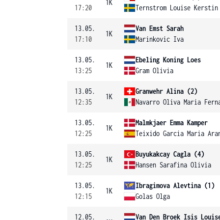
1K
17:20
Ternstrom Louise Kerstin
13.05.
Van Emst Sarah
1K
17:10
Marinkovic Iva
13.05.
Ebeling Koning Loes
1K
13:25
Gram Olivia
13.05.
Granwehr Alina (2)
1K
12:35
Navarro Oliva Maria Fern
13.05.
Malmkjaer Emma Kamper
1K
12:25
Teixido Garcia Maria Ara
13.05.
Buyukakcay Cagla (4)
1K
12:25
Hansen Sarafina Olivia
13.05.
Ibragimova Alevtina (1)
1K
12:15
Golas Olga
12.05.
Van Den Broek Isis Louis