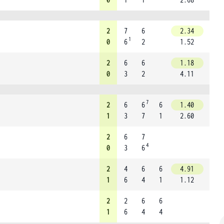
2
7
6
2.34
1
0
6
2
1.52
2
6
6
1.18
0
3
2
4.11
7
2
6
6
6
1.40
1
3
7
1
2.60
2
6
7
4
0
3
6
2
4
6
6
4.91
1
6
4
1
1.12
2
2
6
6
1
6
4
4