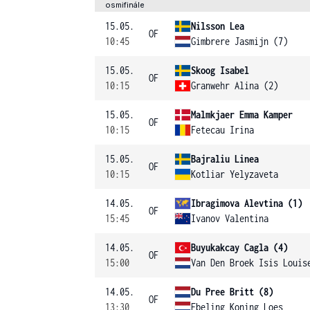
osmifinále
15.05.
Nilsson Lea
OF
10:45
Gimbrere Jasmijn (7)
15.05.
Skoog Isabel
OF
10:15
Granwehr Alina (2)
15.05.
Malmkjaer Emma Kamper
OF
10:15
Fetecau Irina
15.05.
Bajraliu Linea
OF
10:15
Kotliar Yelyzaveta
14.05.
Ibragimova Alevtina (1)
OF
15:45
Ivanov Valentina
14.05.
Buyukakcay Cagla (4)
OF
15:00
Van Den Broek Isis Louis
14.05.
Du Pree Britt (8)
OF
13:30
Ebeling Koning Loes