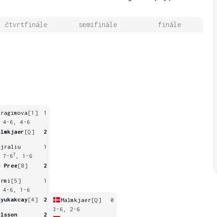
čtvrtfinále
semifinále
finále
bragimova
[1]
1
 4-6, 4-6
almkjaer
[Q]
2
ajraliu
1
7
 7-6
, 1-6
u Pree
[8]
2
urmi
[5]
1
 4-6, 1-6
uyukakcay
[4]
2
Malmkjaer
[Q]
0
3-6, 2-6
ilsson
2