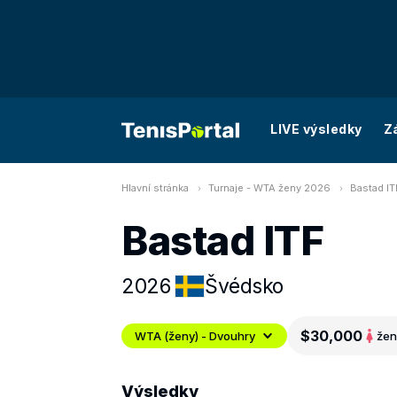
LIVE výsledky
Z
Hlavní stránka
Turnaje - WTA ženy 2026
Bastad IT
Bastad ITF
2026
Švédsko
$30,000
WTA (ženy) - Dvouhry
žen
Výsledky