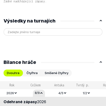
Žádné nadcházející zápasy.
Výsledky na turnajích
Bilance hráče
Dvouhra
Čtyřhra
Smíšené čtyřhry
Rok
Celkem
Antuka
Tvrdý p.
H
8/9
2026
4/5
1/2
Odehrané zápasy
2026