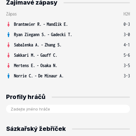
Zajímavé zápasy
Zápas
H2H
Brantmeier R.
-
Mandlik E.
0-3
Ryan Ziegann S.
-
Gadecki T.
3-0
Sabalenka A.
-
Zhang S.
4-1
Sakkari M.
-
Gauff C.
5-6
Mertens E.
-
Osaka N.
3-5
Norrie C.
-
De Minaur A.
3-3
Profily hráčů
Sázkařský žebříček