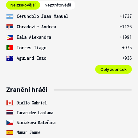
Nejziskovější
Nejztrátovější
Cerundolo Juan Manuel
+1737
Obradovic Andrea
+1126
Eala Alexandra
+1091
Torres Tiago
+975
Aguiard Enzo
+936
Celý žebříček
Zranění hráči
Diallo Gabriel
Tararudee Lanlana
Siniaková Kateřina
Munar Jaume