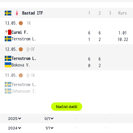
Bastad ITF
1
2
3
Kurs
13.05.
1K
Curmi F.
6
6
1.01
Ternstrom L.
1
2
10.22
12.05.
Q-OF
Ternstrom L.
6
6
Bokova V.
0
2
11.05.
Q-1K
Ternstrom L.
Johansson I.
Načíst další
-
-
2025
0/1
-
-
2024
1/1