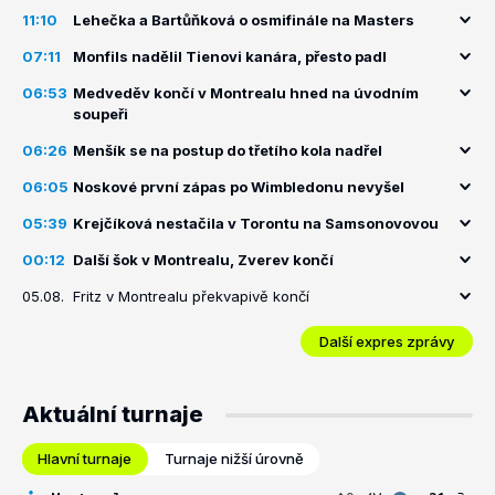
11:10
Lehečka a Bartůňková o osmifinále na Masters
07:11
Monfils nadělil Tienovi kanára, přesto padl
06:53
Medveděv končí v Montrealu hned na úvodním
soupeři
06:26
Menšík se na postup do třetího kola nadřel
06:05
Noskové první zápas po Wimbledonu nevyšel
05:39
Krejčíková nestačila v Torontu na Samsonovovou
00:12
Další šok v Montrealu, Zverev končí
05.08.
Fritz v Montrealu překvapivě končí
Další expres zprávy
Aktuální turnaje
Hlavní turnaje
Turnaje nižší úrovně