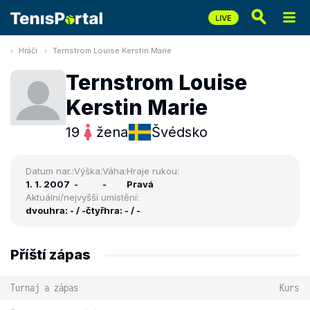
Hráči
Ternstrom Louise Kerstin Marie
Ternstrom Louise
Kerstin Marie
19
žena
Švédsko
Datum nar.:
Výška:
Váha:
Hraje rukou:
1. 1. 2007
-
-
Pravá
Aktuální/nejvyšší umístění:
dvouhra: - / -
čtyřhra: - / -
Příští zápas
Turnaj a zápas
Kurs