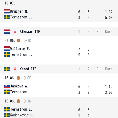
19.07.
Kruijer N.
6
6
1.12
Ternstrom L.
3
2
5.00
Alkmaar ITF
1
2
3
Kurs
21.06.
Q-1K
Willemse F.
7
6
Ternstrom L.
5
3
Ystad ITF
1
2
3
Kurs
16.06.
Q-OF
Jaskova A.
6
6
1.62
Ternstrom L.
3
3
2.08
15.06.
Q-1K
Ternstrom L.
6
6
Radenkovic M.
1
4