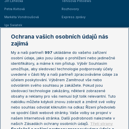
Jiří Lehečka
Tenisová Previews
Petra Kvitová
Rozhovory
Markéta Vondroušová
Express zprávy
Iga Swiatek
Marie Bouzková
Ochrana vašich osobních údajů nás
Žebříčky
Kalendář turnajů
zajímá
My a naši partneři
997
ukládáme do vašeho zařízení
Žebříček ATP (muži)
Australian Open
osobní údaje, jako jsou údaje o prohlížení nebo jedinečné
Žebříček WTA (ženy)
French Open
identifikátory, a máme k nim přístup. Výběr Souhlasím
umožňuje, aby sledovací technologie podporovaly účely
Sázkařský žebříček
Wimbledon
uvedené v části My a naši partneři zpracováváme údaje za
US Open
účelem poskytování. Výběrem Zamítnout vše nebo
odvoláním svého souhlasu je zakážete. Pokud jsou
Turnaj mistrů
sledovací technologie zakázány, některé zobrazené
Turnaj mistryň
obsahy a reklamy pro vás nemusí být tolik relevantní. Tuto
Aktualní trendy
nabídku můžete kdykoli znovu zobrazit a změnit své volby
nebo souhlas odvolat kliknutím na odkaz Řízení předvoleb
ve spodní části webové stránky. Vaše volby se projeví v
Fotbalové přestupy
našem Internetová stránka. Další podrobnosti naleznete v
Livesport Daily
našich Zásadách ochrany osobních údajů.
Třetí strany
LS Prague Open