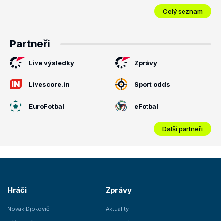
Celý seznam
Partneři
Live výsledky
Zprávy
Livescore.in
Sport odds
EuroFotbal
eFotbal
Další partneři
Hráči
Zprávy
Novak Djokovič
Aktuality