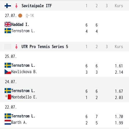
Savitaipale ITF
1
2
3
Kurs
27.07.
Q-1K
Haddad I.
6
6
Ternstrom L.
4
4
UTR Pro Tennis Series 5
1
2
3
Kurs
25.07.
Ternstrom L.
6
6
1.61
Havlickova B.
3
3
2.14
24.07.
Ternstrom L.
6
6
1.67
Montebello E.
1
2
2.03
22.07.
Ternstrom L.
6
7
1.70
Barth A.
2
5
1.99