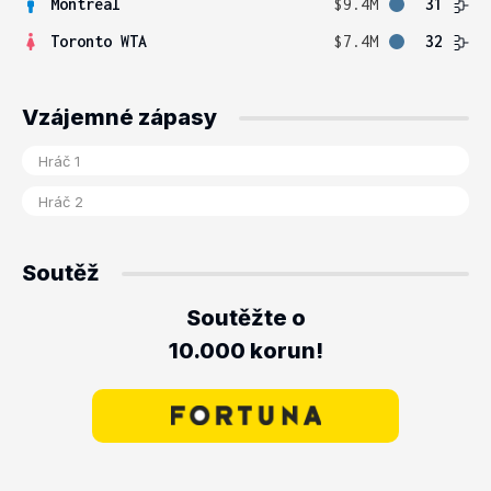
Montreal
$9.4M
31
Toronto WTA
$7.4M
32
Vzájemné zápasy
Soutěž
Soutěžte o
10.000 korun!