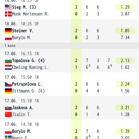
18.06.
10:25
OF
Sieg M. (3)
2
6
6
1.29
Munk Mortensen R.
0
2
3
3.07
18.06.
10:25
OF
Steiner V.
2
6
6
1.05
Burylo M.
0
2
3
7.34
1. kolo
17.06.
16:15
1K
Topalova G. (4)
2
7
3
7
2.13
5
6
Ebeling Koning L.
1
6
6
6
1.62
17.06.
15:50
1K
Petruzelova L.
2
6
6
2.24
Dittmann G. (6)
0
4
4
1.56
17.06.
15:10
1K
Jaskova A.
2
6
6
3.21
Jialin T.
0
1
4
1.28
17.06.
14:10
1K
Burylo M.
2
7
6
1.39
0
Honic E.
0
6
3
2.65