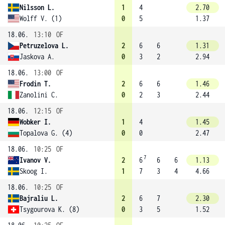
Nilsson L.
1
4
2.70
Wolff V. (1)
0
5
1.37
18.06.
13:10
OF
Petruzelova L.
2
6
6
1.31
Jaskova A.
0
3
2
2.94
18.06.
13:00
OF
Frodin T.
2
6
6
1.46
Zanolini C.
0
2
3
2.44
18.06.
12:15
OF
Wobker I.
1
4
1.45
Topalova G. (4)
0
0
2.47
18.06.
10:25
OF
7
Ivanov V.
2
6
6
6
1.13
Skoog I.
1
7
3
4
4.66
18.06.
10:25
OF
Bajraliu L.
2
6
7
2.30
Tsygourova K. (8)
0
3
5
1.52