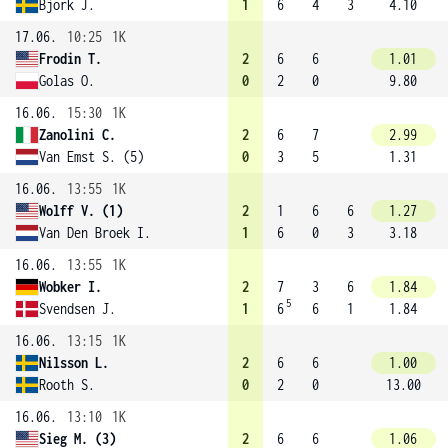
Bjork J.
1
6
4
3
4.10
17.06.
10:25
1K
Frodin T.
2
6
6
1.01
Golas O.
0
2
0
9.80
16.06.
15:30
1K
Zanolini C.
2
6
7
2.99
Van Emst S. (5)
0
3
5
1.31
16.06.
13:55
1K
Wolff V. (1)
2
1
6
6
1.27
Van Den Broek I.
1
6
0
3
3.18
16.06.
13:55
1K
Wobker I.
2
7
3
6
1.84
5
Svendsen J.
1
6
6
1
1.84
16.06.
13:15
1K
Nilsson L.
2
6
6
1.00
Rooth S.
0
2
0
13.00
16.06.
13:10
1K
Sieg M. (3)
2
6
6
1.06