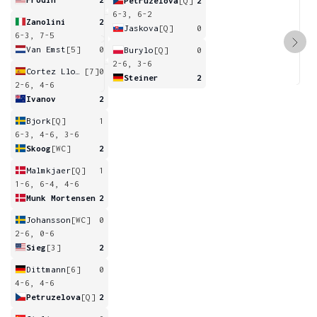
Petruzelova
[Q]
2
6-3, 6-2
Zanolini
2
Jaskova
[Q]
0
6-3, 7-5
Van Emst
[5]
0
Burylo
[Q]
0
2-6, 3-6
Cortez Llorca
[7]
0
Steiner
2
2-6, 4-6
Ivanov
2
Bjork
[Q]
1
6-3, 4-6, 3-6
Skoog
[WC]
2
Malmkjaer
[Q]
1
1-6, 6-4, 4-6
Munk Mortensen
2
Johansson
[WC]
0
2-6, 0-6
Sieg
[3]
2
Dittmann
[6]
0
4-6, 4-6
Petruzelova
[Q]
2