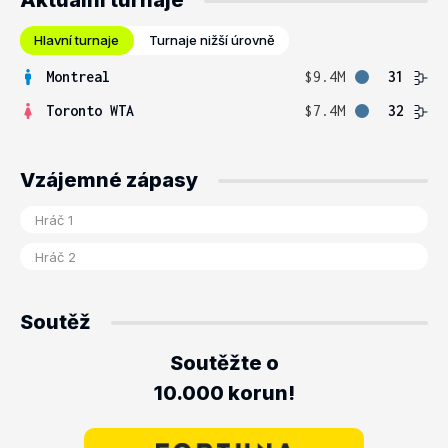
Aktuální turnaje
Hlavní turnaje
Turnaje nižší úrovně
Montreal
$9.4M
31
Toronto WTA
$7.4M
32
Vzájemné zápasy
Soutěž
Soutěžte o
10.000 korun!