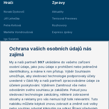
Hráči
Zprávy
Novak Djokovič
Aktuality
Jiří Lehečka
Tenisová Previews
Petra Kvitová
Rozhovory
Markéta Vondroušová
Express zprávy
Iga Swiatek
Marie Bouzková
Ochrana vašich osobních údajů nás
Žebříčky
Kalendář turnajů
zajímá
My a naši partneři
997
ukládáme do vašeho zařízení
Žebříček ATP (muži)
Australian Open
osobní údaje, jako jsou údaje o prohlížení nebo jedinečné
Žebříček WTA (ženy)
French Open
identifikátory, a máme k nim přístup. Výběr Souhlasím
umožňuje, aby sledovací technologie podporovaly účely
Sázkařský žebříček
Wimbledon
uvedené v části My a naši partneři zpracováváme údaje za
US Open
účelem poskytování. Výběrem Zamítnout vše nebo
odvoláním svého souhlasu je zakážete. Pokud jsou
Turnaj mistrů
sledovací technologie zakázány, některé zobrazené
Turnaj mistryň
obsahy a reklamy pro vás nemusí být tolik relevantní. Tuto
Aktualní trendy
nabídku můžete kdykoli znovu zobrazit a změnit své volby
nebo souhlas odvolat kliknutím na odkaz Řízení předvoleb