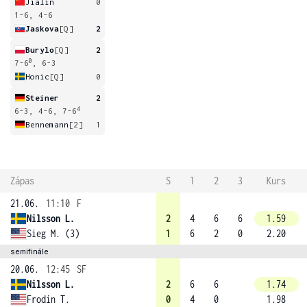
Jialin
0
1-6, 4-6
Jaskova
[Q]
2
Burylo
[Q]
2
0
7-6
, 6-3
Honic
[Q]
0
Steiner
2
4
6-3, 4-6, 7-6
Bennemann
[2]
1
Zápas
S
1
2
3
Kurs
21.06.
11:10
F
Nilsson L.
2
4
6
6
1.59
Sieg M. (3)
1
6
2
0
2.20
semifinále
20.06.
12:45
SF
Nilsson L.
2
6
6
1.74
Frodin T.
0
4
0
1.98