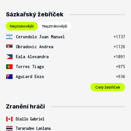
Sázkařský žebříček
Nejziskovější
Nejztrátovější
Cerundolo Juan Manuel
+1737
Obradovic Andrea
+1126
Eala Alexandra
+1091
Torres Tiago
+975
Aguiard Enzo
+936
Celý žebříček
Zranění hráči
Diallo Gabriel
Tararudee Lanlana