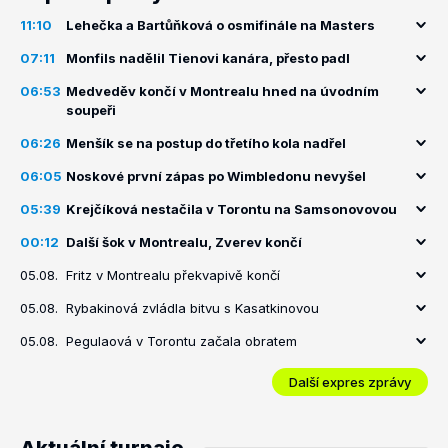
11:10
Lehečka a Bartůňková o osmifinále na Masters
07:11
Monfils nadělil Tienovi kanára, přesto padl
06:53
Medveděv končí v Montrealu hned na úvodním
soupeři
06:26
Menšík se na postup do třetího kola nadřel
06:05
Noskové první zápas po Wimbledonu nevyšel
05:39
Krejčíková nestačila v Torontu na Samsonovovou
00:12
Další šok v Montrealu, Zverev končí
05.08.
Fritz v Montrealu překvapivě končí
05.08.
Rybakinová zvládla bitvu s Kasatkinovou
05.08.
Pegulaová v Torontu začala obratem
Další expres zprávy