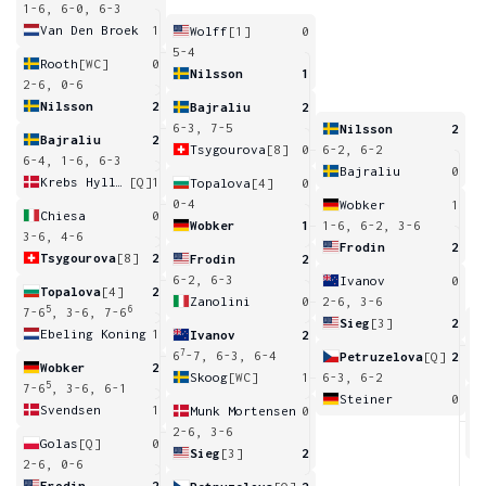
1-6, 6-0, 6-3
Van Den Broek
1
Wolff
[1]
0
5-4
Rooth
[WC]
0
Nilsson
1
2-6, 0-6
Nilsson
2
Bajraliu
2
6-3, 7-5
Nilsson
2
Bajraliu
2
Tsygourova
[8]
0
6-2, 6-2
6-4, 1-6, 6-3
Bajraliu
0
Krebs Hyllested
[Q]
1
Topalova
[4]
0
0-4
Wobker
1
Chiesa
0
Wobker
1
1-6, 6-2, 3-6
3-6, 4-6
Frodin
2
Tsygourova
[8]
2
Frodin
2
6-2, 6-3
Ivanov
0
Topalova
[4]
2
Zanolini
0
2-6, 3-6
5
6
7-6
, 3-6, 7-6
Sieg
[3]
2
Ebeling Koning
1
Ivanov
2
6
7
6
-7, 6-3, 6-4
Petruzelova
[Q]
2
Wobker
2
Skoog
[WC]
1
6-3, 6-2
5
7-6
, 3-6, 6-1
Steiner
0
Svendsen
1
Munk Mortensen
0
6
2-6, 3-6
Golas
[Q]
0
Sieg
[3]
2
2-6, 0-6
Frodin
2