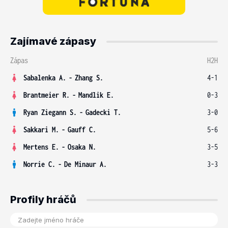
Zajímavé zápasy
Zápas
H2H
Sabalenka A.
-
Zhang S.
4-1
Brantmeier R.
-
Mandlik E.
0-3
Ryan Ziegann S.
-
Gadecki T.
3-0
Sakkari M.
-
Gauff C.
5-6
Mertens E.
-
Osaka N.
3-5
Norrie C.
-
De Minaur A.
3-3
Profily hráčů