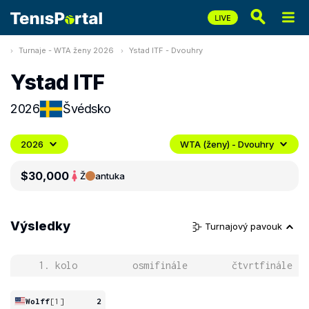
Turnaje - WTA ženy 2026
Ystad ITF - Dvouhry
Ystad ITF
2026
Švédsko
2026
WTA (ženy) - Dvouhry
$30,000
Ž
antuka
Výsledky
Turnajový pavouk
1. kolo
osmifinále
čtvrtfinále
Wolff
[1]
2