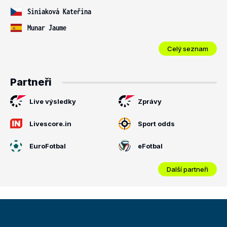
Siniaková Kateřina
Munar Jaume
Celý seznam
Partneři
Live výsledky
Zprávy
Livescore.in
Sport odds
EuroFotbal
eFotbal
Další partneři