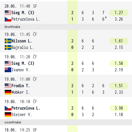
20.06.
11:40
SF
Sieg M. (3)
2
6
3
7
1.27
4
Petruzelova L.
1
3
6
6
3.26
čtvrtfinále
19.06.
11:45
ČF
Nilsson L.
2
6
6
1.61
Bajraliu L.
0
2
2
2.15
19.06.
11:20
ČF
Sieg M. (3)
2
6
6
1.58
Ivanov V.
0
2
3
2.19
19.06.
11:00
ČF
Frodin T.
2
6
2
6
1.51
Wobker I.
1
1
6
3
2.33
19.06.
10:10
ČF
Petruzelova L.
2
6
6
3.98
Steiner V.
0
3
2
1.18
osmifinále
18.06.
14:25
OF