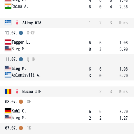
4
6
6
1.48
Raina A.
6
0
4
2.36
Atény WTA
1
2
3
Kurs
12.07.
Q-OF
Tagger L.
6
6
1.08
Sieg M.
0
3
5.90
11.07.
Q-1K
Sieg M.
6
6
1.08
Aslanisvili A.
3
0
6.20
Buzau ITF
1
2
3
Kurs
08.07.
OF
Kuhl C.
6
6
3.20
Sieg M.
2
2
1.27
07.07.
1K