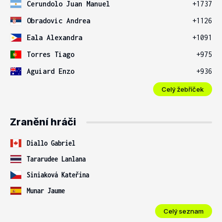
Cerundolo Juan Manuel
+1737
Obradovic Andrea
+1126
Eala Alexandra
+1091
Torres Tiago
+975
Aguiard Enzo
+936
Celý žebříček
Zranění hráči
Diallo Gabriel
Tararudee Lanlana
Siniaková Kateřina
Munar Jaume
Celý seznam