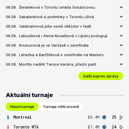
06.08.
Šwiateková v Torontu smetla Golubicovou
06.08.
Sabalenková si podmínky v Torontu užívá
06.08.
Valdmannová píše osmé vítězství v řadě
06.08.
Laboutková i Alena Kovačková v Lipsku postupují
06.08.
Knutsonová je ve Varšavě v semifinále
06.08.
Lehečka a Bartůňková o osmifinále na Masters
06.08.
Monfils nadělil Tienovi kanára, přesto padl
Další expres zprávy
Aktuální turnaje
Hlavní turnaje
Turnaje nižší úrovně
Montreal
$9.4M
25
Toronto WTA
$7.4M
24