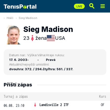
Hráči
Sieg Madison
Sieg Madison
23
žena
USA
Datum nar.:
Výška:
Váha:
Hraje rukou:
17. 6. 2003
-
-
Pravá
Aktuální/nejvyšší umístění:
dvouhra: 372. / 294.
čtyřhra: 561. / 337.
Příští zápas
Turnaj a zápas
Kurs
Landisville 2 ITF
OF
06.08. 23:10