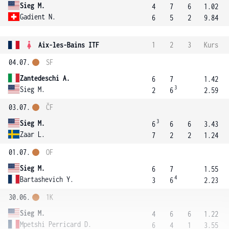
Sieg M.
4
7
6
1.02
Gadient N.
6
5
2
9.84
Aix-les-Bains ITF
1
2
3
Kurs
04.07.
SF
Zantedeschi A.
6
7
1.42
3
Sieg M.
2
6
2.59
03.07.
ČF
3
Sieg M.
6
6
6
3.43
Zaar L.
7
2
2
1.24
01.07.
OF
Sieg M.
6
7
1.55
4
Bartashevich Y.
3
6
2.23
30.06.
1K
Sieg M.
4
6
6
1.22
Mpetshi Perricard D.
6
4
1
3.55