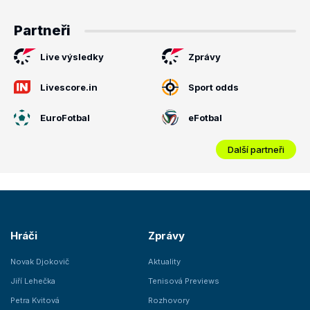
Partneři
Live výsledky
Zprávy
Livescore.in
Sport odds
EuroFotbal
eFotbal
Další partneři
Hráči
Zprávy
Novak Djokovič
Aktuality
Jiří Lehečka
Tenisová Previews
Petra Kvitová
Rozhovory