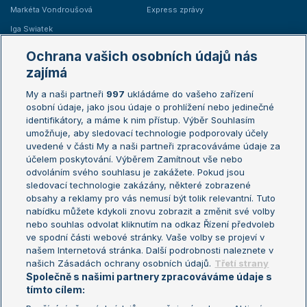
Markéta Vondroušová
Express zprávy
Iga Swiatek
Marie Bouzková
Ochrana vašich osobních údajů nás
Žebříčky
Kalendář turnajů
zajímá
My a naši partneři
997
ukládáme do vašeho zařízení
Žebříček ATP (muži)
Australian Open
osobní údaje, jako jsou údaje o prohlížení nebo jedinečné
Žebříček WTA (ženy)
French Open
identifikátory, a máme k nim přístup. Výběr Souhlasím
umožňuje, aby sledovací technologie podporovaly účely
Sázkařský žebříček
Wimbledon
uvedené v části My a naši partneři zpracováváme údaje za
US Open
účelem poskytování. Výběrem Zamítnout vše nebo
odvoláním svého souhlasu je zakážete. Pokud jsou
Turnaj mistrů
sledovací technologie zakázány, některé zobrazené
Turnaj mistryň
obsahy a reklamy pro vás nemusí být tolik relevantní. Tuto
Aktualní trendy
nabídku můžete kdykoli znovu zobrazit a změnit své volby
nebo souhlas odvolat kliknutím na odkaz Řízení předvoleb
ve spodní části webové stránky. Vaše volby se projeví v
Fotbalové přestupy
našem Internetová stránka. Další podrobnosti naleznete v
Livesport Daily
našich Zásadách ochrany osobních údajů.
Třetí strany
Společně s našimi partnery zpracováváme údaje s
LS Prague Open
tímto cílem: