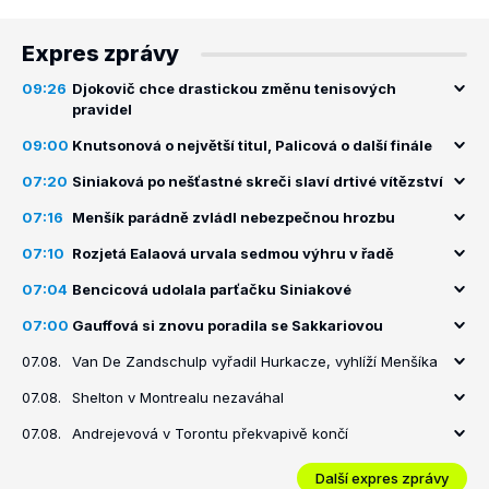
Expres zprávy
09:26
Djokovič chce drastickou změnu tenisových
pravidel
09:00
Knutsonová o největší titul, Palicová o další finále
07:20
Siniaková po nešťastné skreči slaví drtivé vítězství
07:16
Menšík parádně zvládl nebezpečnou hrozbu
07:10
Rozjetá Ealaová urvala sedmou výhru v řadě
07:04
Bencicová udolala parťačku Siniakové
07:00
Gauffová si znovu poradila se Sakkariovou
07.08.
Van De Zandschulp vyřadil Hurkacze, vyhlíží Menšíka
07.08.
Shelton v Montrealu nezaváhal
07.08.
Andrejevová v Torontu překvapivě končí
Další expres zprávy