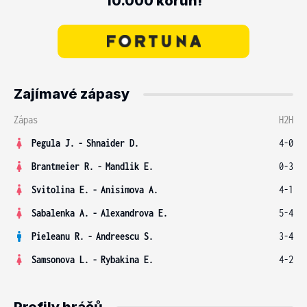
10.000 korun!
Zajímavé zápasy
Zápas
H2H
Pegula J.
-
Shnaider D.
4-0
Brantmeier R.
-
Mandlik E.
0-3
Svitolina E.
-
Anisimova A.
4-1
Sabalenka A.
-
Alexandrova E.
5-4
Pieleanu R.
-
Andreescu S.
3-4
Samsonova L.
-
Rybakina E.
4-2