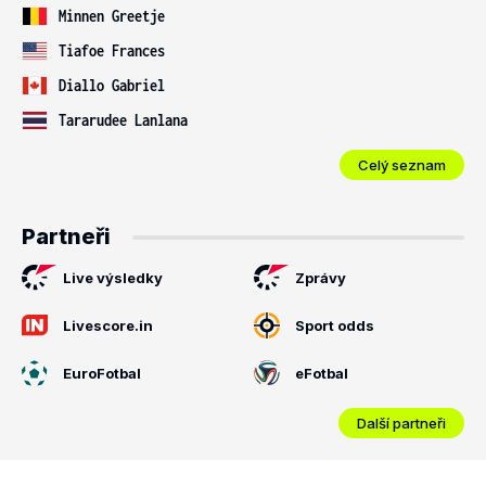
Minnen Greetje
Tiafoe Frances
Diallo Gabriel
Tararudee Lanlana
Celý seznam
Partneři
Live výsledky
Zprávy
Livescore.in
Sport odds
EuroFotbal
eFotbal
Další partneři