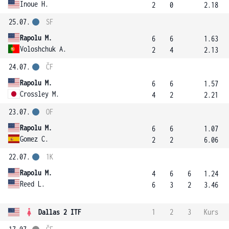
Inoue H.
2
0
2.18
25.07.
SF
Rapolu M.
6
6
1.63
Voloshchuk A.
2
4
2.13
24.07.
ČF
Rapolu M.
6
6
1.57
Crossley M.
4
2
2.21
23.07.
OF
Rapolu M.
6
6
1.07
Gomez C.
2
2
6.06
22.07.
1K
Rapolu M.
4
6
6
1.24
Reed L.
6
3
2
3.46
Dallas 2 ITF
1
2
3
Kurs