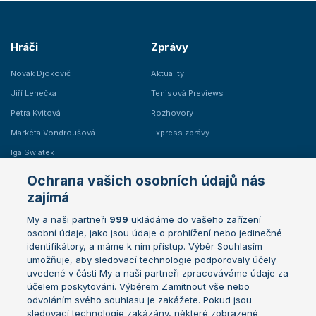
Hráči
Zprávy
Novak Djokovič
Aktuality
Jiří Lehečka
Tenisová Previews
Petra Kvitová
Rozhovory
Markéta Vondroušová
Express zprávy
Iga Swiatek
Marie Bouzková
Ochrana vašich osobních údajů nás
Žebříčky
Kalendář turnajů
zajímá
My a naši partneři
999
ukládáme do vašeho zařízení
Žebříček ATP (muži)
Australian Open
osobní údaje, jako jsou údaje o prohlížení nebo jedinečné
Žebříček WTA (ženy)
French Open
identifikátory, a máme k nim přístup. Výběr Souhlasím
umožňuje, aby sledovací technologie podporovaly účely
Sázkařský žebříček
Wimbledon
uvedené v části My a naši partneři zpracováváme údaje za
US Open
účelem poskytování. Výběrem Zamítnout vše nebo
odvoláním svého souhlasu je zakážete. Pokud jsou
Turnaj mistrů
sledovací technologie zakázány, některé zobrazené