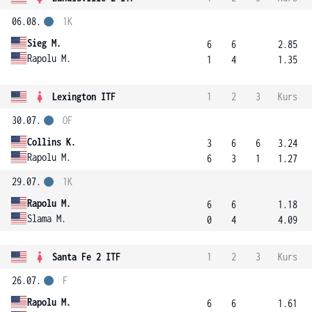
06.08.
1K
Sieg M.
6
6
2.85
Rapolu M.
1
4
1.35
Lexington ITF
1
2
3
Kurs
30.07.
OF
Collins K.
3
6
6
3.24
Rapolu M.
6
3
1
1.27
29.07.
1K
Rapolu M.
6
6
1.18
Slama M.
0
4
4.09
Santa Fe 2 ITF
1
2
3
Kurs
26.07.
F
Rapolu M.
6
6
1.61