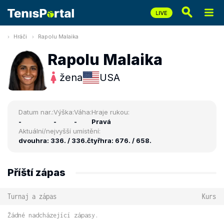
Hráči
Rapolu Malaika
Rapolu Malaika
žena
USA
Datum nar.:
Výška:
Váha:
Hraje rukou:
-
-
-
Pravá
Aktuální/nejvyšší umístění:
dvouhra: 336. / 336.
čtyřhra: 676. / 658.
Příští zápas
Turnaj a zápas
Kurs
Žádné nadcházející zápasy.