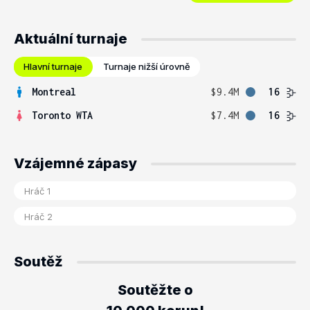
Aktuální turnaje
Hlavní turnaje
Turnaje nižší úrovně
Montreal
$9.4M
16
Toronto WTA
$7.4M
16
Vzájemné zápasy
Soutěž
Soutěžte o