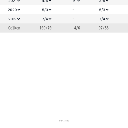
2021
4/6
1/1
3/5
-
2020
5/3
5/3
-
2019
7/4
7/4
Celkem
109/70
4/6
97/58