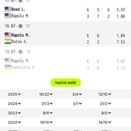
17.07.
ČF
Reed L.
6
5
6
5.97
Rapolu M.
3
7
2
1.08
16.07.
OF
Rapolu M.
6
6
1.04
Raina A.
2
2
7.53
15.07.
1K
Rapolu M.
6
6
1.07
Sahdiieva A.
3
0
6.13
Načíst další
2025
19/22
3/4
12/15
2024
21/3
0/1
21/2
-
2023
8/6
8/5
-
2022
14/10
14/10