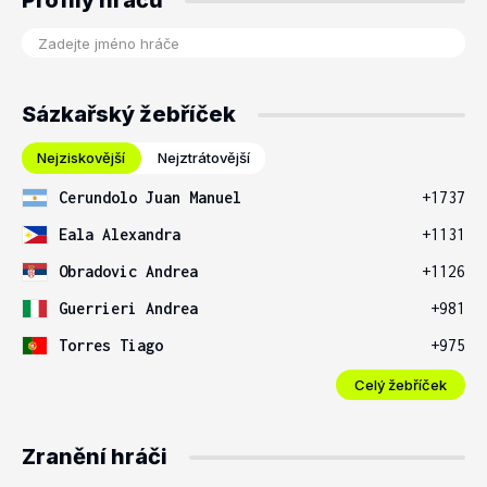
Profily hráčů
Sázkařský žebříček
Nejziskovější
Nejztrátovější
Cerundolo Juan Manuel
+1737
Eala Alexandra
+1131
Obradovic Andrea
+1126
Guerrieri Andrea
+981
Torres Tiago
+975
Celý žebříček
Zranění hráči