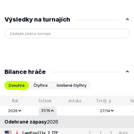
Výsledky na turnajích
Bilance hráče
Dvouhra
Čtyřhra
Smíšené čtyřhry
Rok
Celkem
Antuka
Tvrdý p.
H
-
31/16
2026
27/14
Odehrané zápasy
2026
Landisville 2 ITF
1
2
3
Kurs