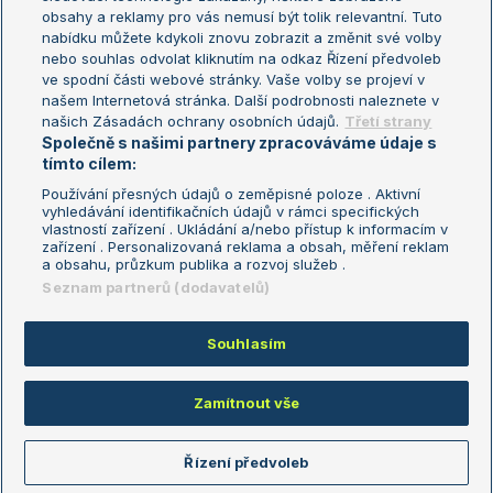
Turnaj mistryň
obsahy a reklamy pro vás nemusí být tolik relevantní. Tuto
Aktualní trendy
nabídku můžete kdykoli znovu zobrazit a změnit své volby
nebo souhlas odvolat kliknutím na odkaz Řízení předvoleb
ve spodní části webové stránky. Vaše volby se projeví v
Fotbalové přestupy
našem Internetová stránka. Další podrobnosti naleznete v
Livesport Daily
našich Zásadách ochrany osobních údajů.
Třetí strany
Společně s našimi partnery zpracováváme údaje s
LS Prague Open
tímto cílem:
Používání přesných údajů o zeměpisné poloze . Aktivní
vyhledávání identifikačních údajů v rámci specifických
vlastností zařízení . Ukládání a/nebo přístup k informacím v
Podmínky užití
Nastavení soukromí
zařízení . Personalizovaná reklama a obsah, měření reklam
GDPR a žurnalistika
Reklama
a obsahu, průzkum publika a rozvoj služeb .
Informace o zpracování osobních
Kontakt
Seznam partnerů (dodavatelů)
údajů
Tiráž
Souhlasím
Copyright © 2008-2026 TenisPortal.cz. Využíváme zpravodajství ČTK.
Zamítnout vše
Řízení předvoleb