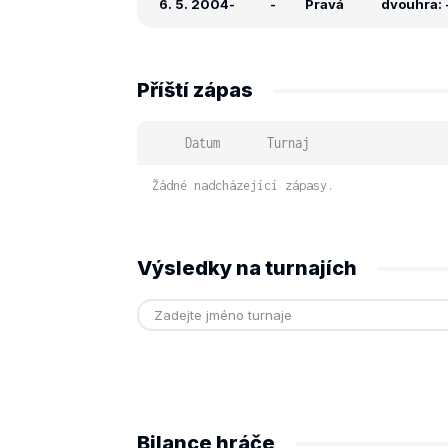
6. 5. 2004
-
-
Pravá
dvouhra: -
Příští zápas
Datum
Turnaj
Žádné nadcházející zápasy.
Výsledky na turnajích
Bilance hráče