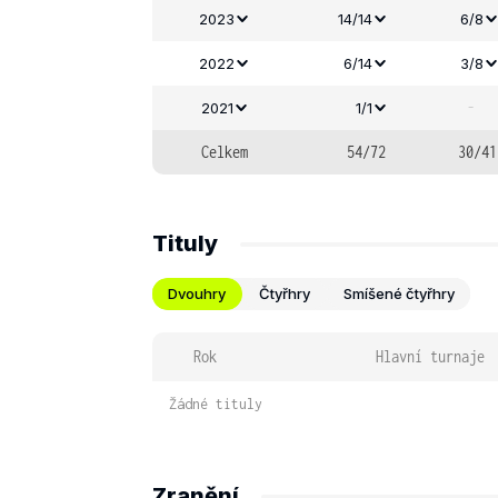
2023
14/14
6/8
2022
6/14
3/8
-
2021
1/1
Celkem
54/72
30/41
Tituly
Dvouhry
Čtyřhry
Smíšené čtyřhry
Rok
Hlavní turnaje
Žádné tituly
Zranění