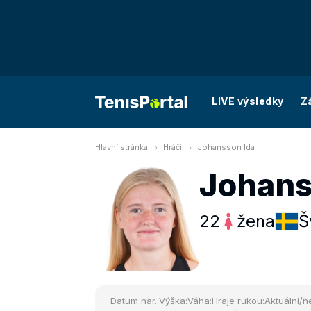
LIVE výsledky
Z
Hlavní stránka
Hráči
Johansson Ida
Johans
22
žena
Š
Datum nar.:
Výška:
Váha:
Hraje rukou:
Aktuální/ne