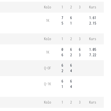
Kolo
1
2
3
Kurs
7
6
1.61
1K
5
1
2.15
Kolo
1
2
3
Kurs
0
6
6
1.05
1K
6
2
3
7.22
6
6
Q-OF
2
4
6
6
Q-1K
1
4
Kolo
1
2
3
Kurs