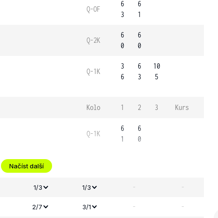
6
6
Q-OF
3
1
6
6
Q-2K
0
0
3
6
10
Q-1K
6
3
5
Kolo
1
2
3
Kurs
6
6
Q-1K
1
0
Načíst další
-
-
1/3
1/3
-
-
2/7
3/1