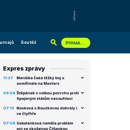
urnajů
Soutěž
Přihlášení
Expres zprávy
11:37
Menšíka čeká těžký boj o
osmifinále na Masters
09:04
Štěpánek s volbou povrchu proti
Spojeným státům nesouhlasí
07:15
Nosková s Bouzkovou dohrály i
ve čtyřhře
07:08
Sabalenková neměla problém
ani se zkušenou Číňankou