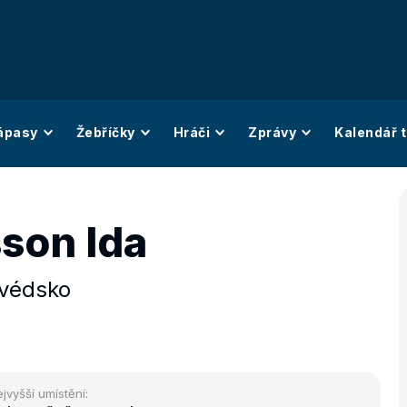
ápasy
Žebříčky
Hráči
Zprávy
Kalendář t
son Ida
védsko
jvyšší umístění: