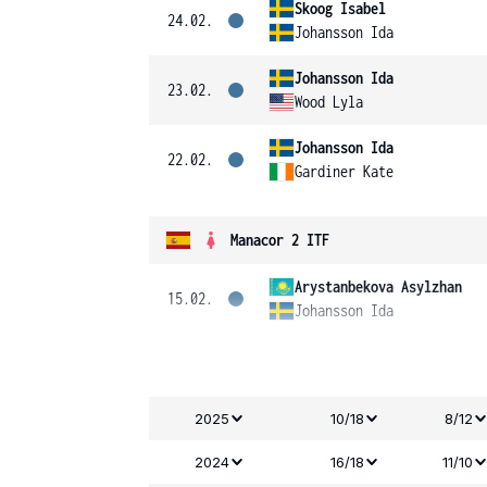
Skoog Isabel
24.02.
Johansson Ida
Johansson Ida
23.02.
Wood Lyla
Johansson Ida
22.02.
Gardiner Kate
Manacor 2 ITF
Arystanbekova Asylzhan
15.02.
Johansson Ida
2025
10/18
8/12
2024
16/18
11/10