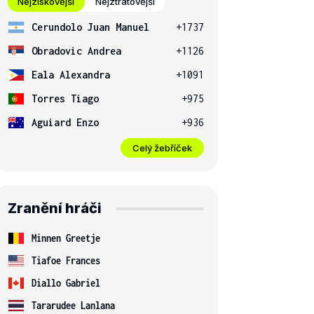
Nejziskovější
Nejztrátovější
Cerundolo Juan Manuel
+1737
Obradovic Andrea
+1126
Eala Alexandra
+1091
Torres Tiago
+975
Aguiard Enzo
+936
Celý žebříček
Zranění hráči
Minnen Greetje
Tiafoe Frances
Diallo Gabriel
Tararudee Lanlana