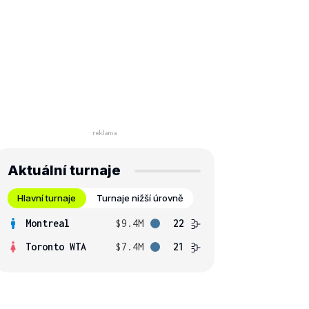
Aktuální turnaje
Hlavní turnaje
Turnaje nižší úrovně
Montreal
$9.4M
22
Toronto WTA
$7.4M
21