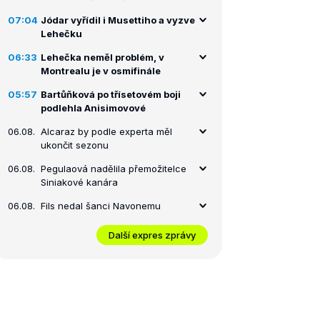
07:04
Jódar vyřídil i Musettiho a vyzve
Lehečku
06:33
Lehečka neměl problém, v
Montrealu je v osmifinále
05:57
Bartůňková po třísetovém boji
podlehla Anisimovové
06.08.
Alcaraz by podle experta měl
ukončit sezonu
06.08.
Pegulaová nadělila přemožitelce
Siniakové kanára
06.08.
Fils nedal šanci Navonemu
Další expres zprávy