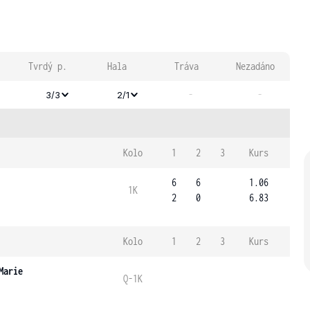
Tvrdý p.
Hala
Tráva
Nezadáno
-
-
3/3
2/1
Kolo
1
2
3
Kurs
6
6
1.06
1K
2
0
6.83
Kolo
1
2
3
Kurs
Marie
Q-1K