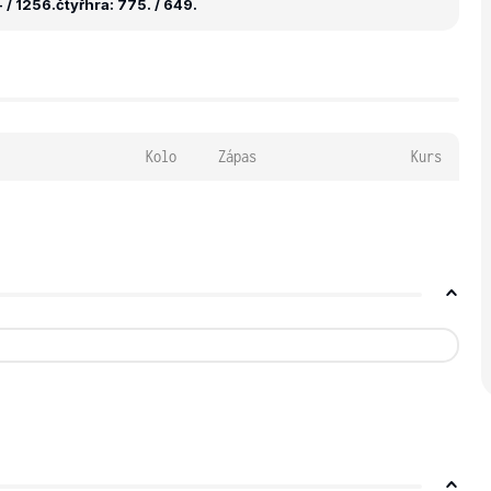
 / 1256.
čtyřhra: 775. / 649.
Kolo
Zápas
Kurs