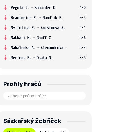
Pegula J.
-
Shnaider D.
4-0
Brantmeier R.
-
Mandlik E.
0-3
Svitolina E.
-
Anisimova A.
4-1
Sakkari M.
-
Gauff C.
5-6
Sabalenka A.
-
Alexandrova E.
5-4
Mertens E.
-
Osaka N.
3-5
Profily hráčů
Sázkařský žebříček