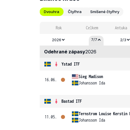
Dvouhra
Čtyřhra
Smíšené čtyřhry
Rok
Celkem
Antuka
7/7
2026
2/3
Odehrané zápasy
2026
Ystad ITF
Sieg Madison
16.06.
Johansson Ida
Bastad ITF
Ternstrom Louise Kerstin 
11.05.
Johansson Ida