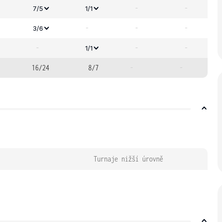
-
-
7/5
1/1
-
-
-
3/6
-
-
-
1/1
16/24
8/7
-
-
Turnaje nižší úrovně