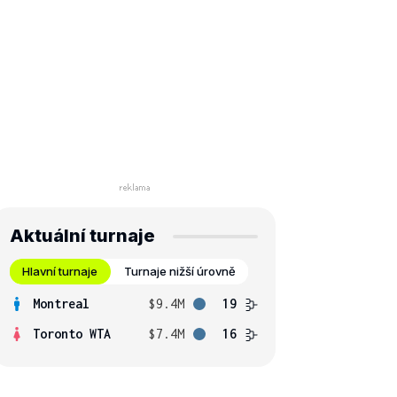
Aktuální turnaje
Hlavní turnaje
Turnaje nižší úrovně
Montreal
$9.4M
19
Toronto WTA
$7.4M
16