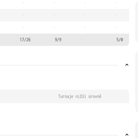
-
-
-
-
-
-
-
-
-
-
-
-
17/26
9/9
-
5/0
Turnaje nižší úrovně