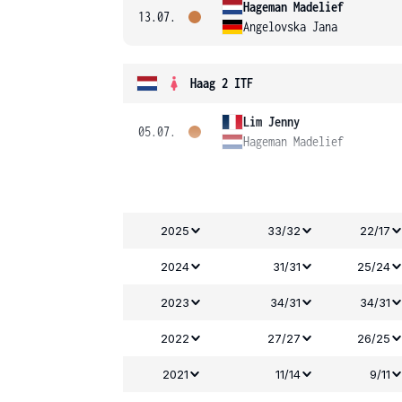
Hageman Madelief
13.07.
Angelovska Jana
Haag 2 ITF
Lim Jenny
05.07.
Hageman Madelief
2025
33/32
22/17
2024
31/31
25/24
2023
34/31
34/31
2022
27/27
26/25
2021
11/14
9/11