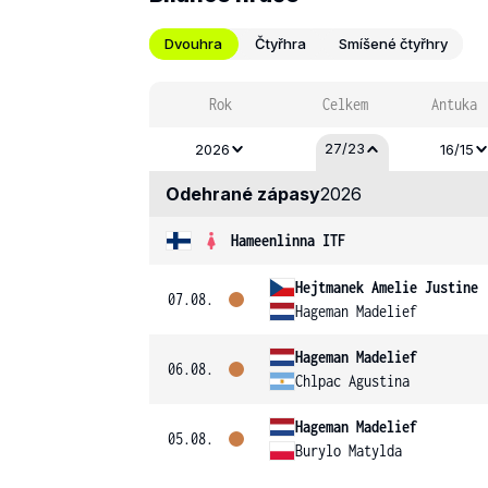
Dvouhra
Čtyřhra
Smíšené čtyřhry
Rok
Celkem
Antuka
27/23
2026
16/15
Odehrané zápasy
2026
Hameenlinna ITF
Hejtmanek Amelie Justine
07.08.
Hageman Madelief
Hageman Madelief
06.08.
Chlpac Agustina
Hageman Madelief
05.08.
Burylo Matylda