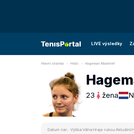
LIVE výsledky
Z
Hlavní stránka
Hráči
Hageman Madelief
Hagema
23
žena
N
Datum nar.:
Výška:
Váha:
Hraje rukou:
Aktuální/n