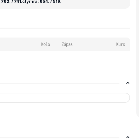
762. / 741.
čtyřhra: 654. / 519.
Kolo
Zápas
Kurs