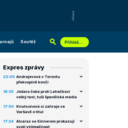
urnajů
Soutěž
Přihlášení
Expres zprávy
22:05
Andrejevová v Torontu
překvapivě končí
18:35
Jódara čeká proti Lehečkovi
velký test, tuší španělská média
17:50
Knutsonová si zahraje ve
Varšavě o titul
17:24
Alcaraz se Sinnerem prokazují
svoji výjimečnost