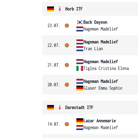
Horb ITF
Back Dayeon
23.07.
Hageman Madelief
Hageman Madelief
22.07.
Tran Lian
Hageman Madelief
21.07.
Tiglea Cristina Elena
Hageman Madelief
20.07.
Glaser Emma Sophie
Darmstadt ITF
Lazar Annemarie
14.07.
Hageman Madelief