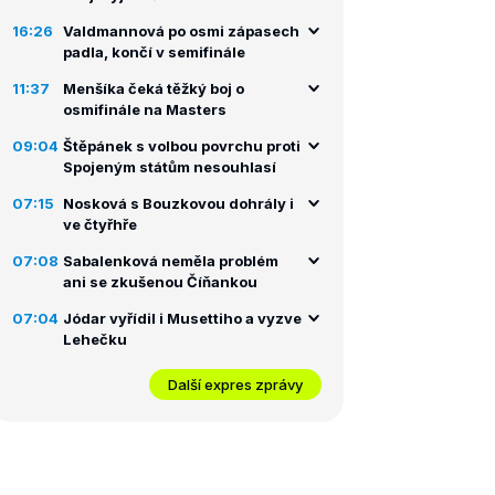
16:26
Valdmannová po osmi zápasech
padla, končí v semifinále
11:37
Menšíka čeká těžký boj o
osmifinále na Masters
09:04
Štěpánek s volbou povrchu proti
Spojeným státům nesouhlasí
07:15
Nosková s Bouzkovou dohrály i
ve čtyřhře
07:08
Sabalenková neměla problém
ani se zkušenou Číňankou
07:04
Jódar vyřídil i Musettiho a vyzve
Lehečku
Další expres zprávy