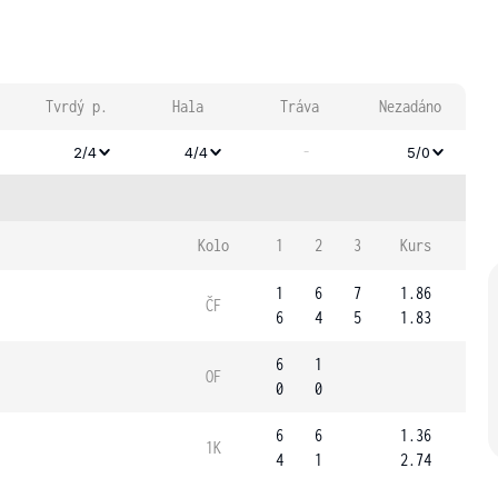
Tvrdý p.
Hala
Tráva
Nezadáno
-
2/4
4/4
5/0
Kolo
1
2
3
Kurs
1
6
7
1.86
ČF
6
4
5
1.83
6
1
OF
0
0
6
6
1.36
1K
4
1
2.74