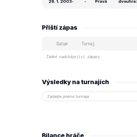
28. 1. 2003
-
-
Pravá
dvouhra: 
Příští zápas
Datum
Turnaj
Žádné nadcházející zápasy.
Výsledky na turnajích
Bilance hráče