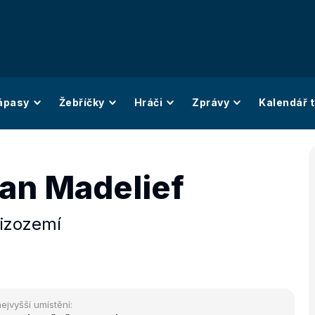
ápasy
Žebříčky
Hráči
Zprávy
Kalendář t
n Madelief
izozemí
ejvyšší umístění: