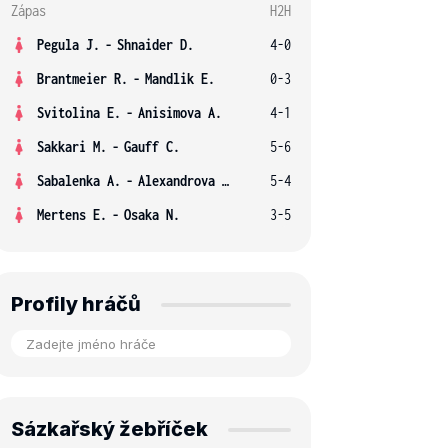
Zápas
H2H
Pegula J.
-
Shnaider D.
4-0
Brantmeier R.
-
Mandlik E.
0-3
Svitolina E.
-
Anisimova A.
4-1
Sakkari M.
-
Gauff C.
5-6
Sabalenka A.
-
Alexandrova E.
5-4
Mertens E.
-
Osaka N.
3-5
Profily hráčů
Sázkařský žebříček