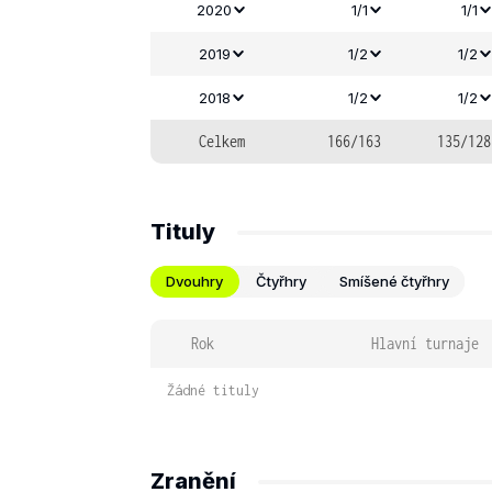
2020
1/1
1/1
2019
1/2
1/2
2018
1/2
1/2
Celkem
166/163
135/128
Tituly
Dvouhry
Čtyřhry
Smíšené čtyřhry
Rok
Hlavní turnaje
Žádné tituly
Zranění