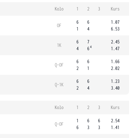
Kolo
1
2
3
Kurs
6
6
1.07
OF
1
4
6.53
6
7
2.45
1K
4
4
6
1.47
6
6
1.66
Q-OF
2
1
2.02
6
6
1.23
Q-1K
2
4
3.40
Kolo
1
2
3
Kurs
1
6
6
2.54
Q-OF
6
3
3
1.41