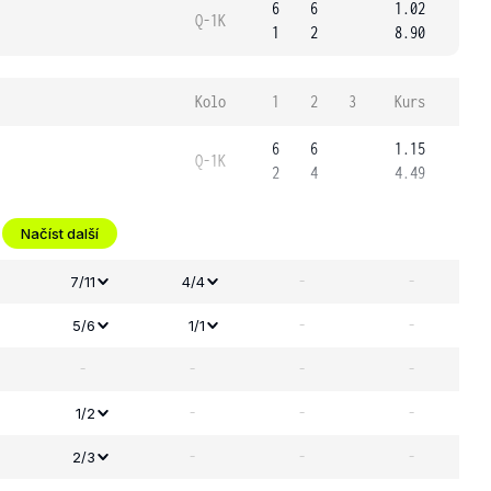
6
6
1.02
Q-1K
1
2
8.90
Kolo
1
2
3
Kurs
6
6
1.15
Q-1K
2
4
4.49
Načíst další
-
-
7/11
4/4
-
-
5/6
1/1
-
-
-
-
-
-
-
1/2
-
-
-
2/3