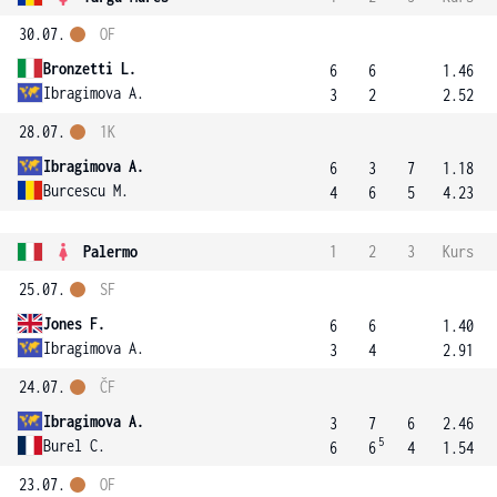
30.07.
OF
Bronzetti L.
6
6
1.46
Ibragimova A.
3
2
2.52
28.07.
1K
Ibragimova A.
6
3
7
1.18
Burcescu M.
4
6
5
4.23
Palermo
1
2
3
Kurs
25.07.
SF
Jones F.
6
6
1.40
Ibragimova A.
3
4
2.91
24.07.
ČF
Ibragimova A.
3
7
6
2.46
5
Burel C.
6
6
4
1.54
23.07.
OF