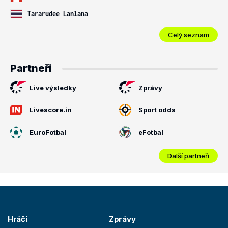
Tararudee Lanlana
Celý seznam
Partneři
Live výsledky
Zprávy
Livescore.in
Sport odds
EuroFotbal
eFotbal
Další partneři
Hráči
Zprávy