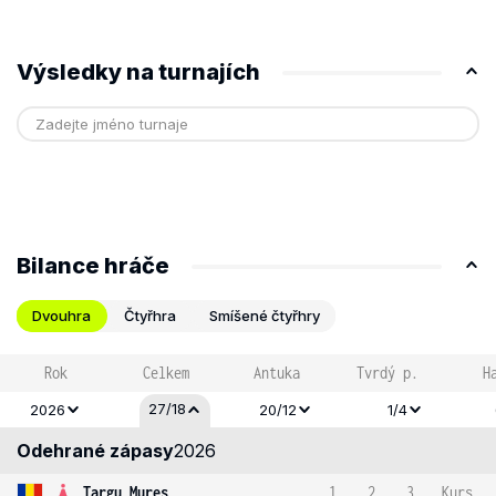
Výsledky na turnajích
Bilance hráče
Dvouhra
Čtyřhra
Smíšené čtyřhry
Rok
Celkem
Antuka
Tvrdý p.
H
27/18
2026
20/12
1/4
Odehrané zápasy
2026
Targu Mures
1
2
3
Kurs