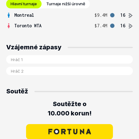
Hlavní turnaje
Turnaje nižší úrovně
Montreal
$9.4M
16
Toronto WTA
$7.4M
16
Vzájemné zápasy
Soutěž
Soutěžte o
10.000 korun!