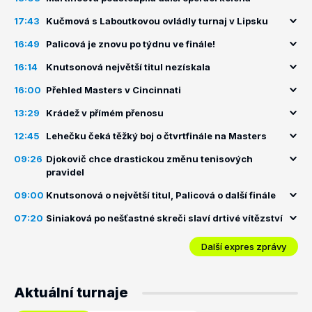
17:43
Kučmová s Laboutkovou ovládly turnaj v Lipsku
16:49
Palicová je znovu po týdnu ve finále!
16:14
Knutsonová největší titul nezískala
16:00
Přehled Masters v Cincinnati
13:29
Krádež v přímém přenosu
12:45
Lehečku čeká těžký boj o čtvrtfinále na Masters
09:26
Djokovič chce drastickou změnu tenisových
pravidel
09:00
Knutsonová o největší titul, Palicová o další finále
07:20
Siniaková po nešťastné skreči slaví drtivé vítězství
Další expres zprávy
Aktuální turnaje