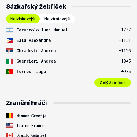
Sázkařský žebříček
Nejziskovější
Nejztrátovější
Cerundolo Juan Manuel
+1737
Eala Alexandra
+1131
Obradovic Andrea
+1126
Guerrieri Andrea
+1045
Torres Tiago
+975
Celý žebříček
Zranění hráči
Minnen Greetje
Tiafoe Frances
Diallo Gabriel