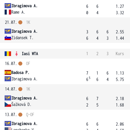
Ibragimova A.
6
6
1.27
Rame A.
0
4
3.32
21.07.
1K
Ibragimova A.
3
6
6
2.55
Zidansek T.
6
4
3
1.44
Iasi WTA
1
2
3
Kurs
16.07.
OF
Badosa P.
7
1
6
1.13
5
Ibragimova A.
6
6
4
5.75
14.07.
1K
Ibragimova A.
6
7
2.18
Šalková D.
2
5
1.68
13.07.
Q-OF
Ibragimova A.
6
6
2.06
Lepchenko V.