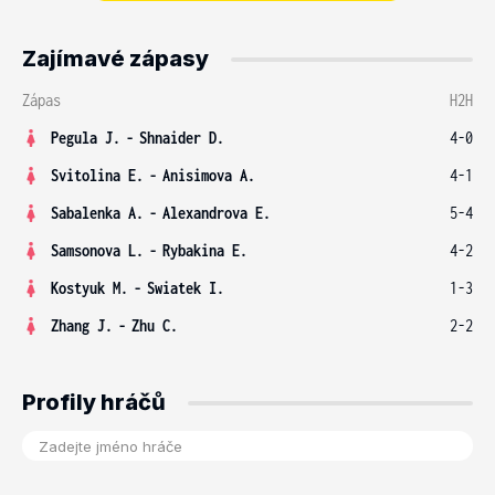
Zajímavé zápasy
Zápas
H2H
Pegula J.
-
Shnaider D.
4-0
Svitolina E.
-
Anisimova A.
4-1
Sabalenka A.
-
Alexandrova E.
5-4
Samsonova L.
-
Rybakina E.
4-2
Kostyuk M.
-
Swiatek I.
1-3
Zhang J.
-
Zhu C.
2-2
Profily hráčů