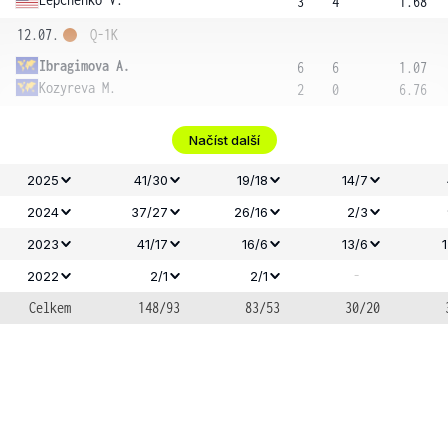
3
4
1.68
12.07.
Q-1K
Ibragimova A.
6
6
1.07
Kozyreva M.
2
0
6.76
Načíst další
2025
41/30
19/18
14/7
2024
37/27
26/16
2/3
2023
41/17
16/6
13/6
-
2022
2/1
2/1
Celkem
148/93
83/53
30/20