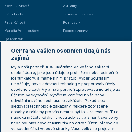
Novak Djokovič
Aktuality
Jiří Lehečka
Tenisová Previews
Petra Kvitová
Rozhovory
Markéta Vondroušová
Express zprávy
Iga Swiatek
Marie Bouzková
Ochrana vašich osobních údajů nás
Žebříčky
Kalendář turnajů
zajímá
My a naši partneři
999
ukládáme do vašeho zařízení
Žebříček ATP (muži)
Australian Open
osobní údaje, jako jsou údaje o prohlížení nebo jedinečné
Žebříček WTA (ženy)
French Open
identifikátory, a máme k nim přístup. Výběr Souhlasím
umožňuje, aby sledovací technologie podporovaly účely
Sázkařský žebříček
Wimbledon
uvedené v části My a naši partneři zpracováváme údaje za
US Open
účelem poskytování. Výběrem Zamítnout vše nebo
odvoláním svého souhlasu je zakážete. Pokud jsou
Turnaj mistrů
sledovací technologie zakázány, některé zobrazené
Turnaj mistryň
obsahy a reklamy pro vás nemusí být tolik relevantní. Tuto
Aktualní trendy
nabídku můžete kdykoli znovu zobrazit a změnit své volby
nebo souhlas odvolat kliknutím na odkaz Řízení předvoleb
ve spodní části webové stránky. Vaše volby se projeví v
Fotbalové přestupy