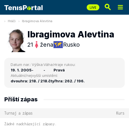
Hráči
Ibragimova Alevtina
Ibragimova Alevtina
21
žena
Rusko
Datum nar.:
Výška:
Váha:
Hraje rukou:
19. 1. 2005
-
-
Pravá
Aktuální/nejvyšší umístění:
dvouhra: 218. / 218.
čtyřhra: 262. / 196.
Příští zápas
Turnaj a zápas
Kurs
Žádné nadcházející zápasy.