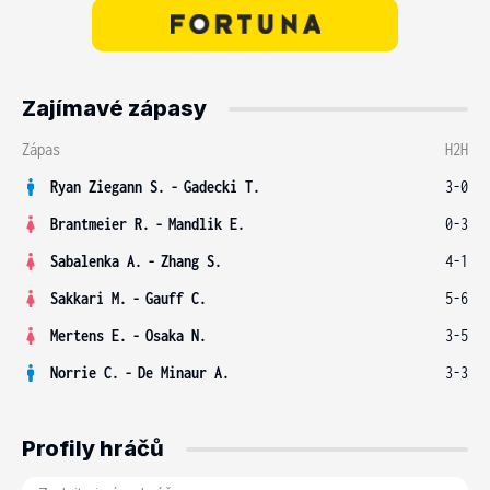
Zajímavé zápasy
Zápas
H2H
Ryan Ziegann S.
-
Gadecki T.
3-0
Brantmeier R.
-
Mandlik E.
0-3
Sabalenka A.
-
Zhang S.
4-1
Sakkari M.
-
Gauff C.
5-6
Mertens E.
-
Osaka N.
3-5
Norrie C.
-
De Minaur A.
3-3
Profily hráčů