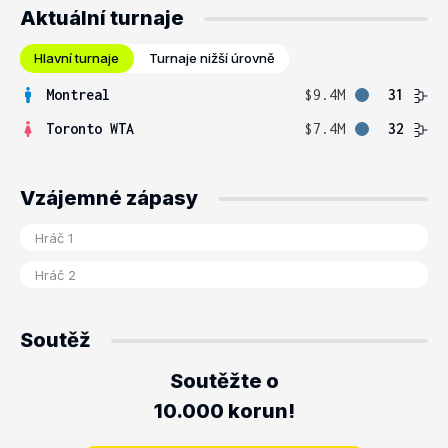
Aktuální turnaje
Hlavní turnaje
Turnaje nižší úrovně
Montreal
$9.4M
31
Toronto WTA
$7.4M
32
Vzájemné zápasy
Soutěž
Soutěžte o
10.000 korun!