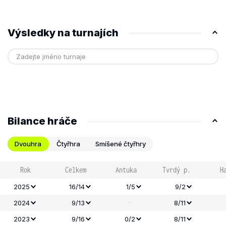
Výsledky na turnajích
Bilance hráče
Dvouhra
Čtyřhra
Smíšené čtyřhry
Rok
Celkem
Antuka
Tvrdý p.
H
2025
16/14
1/5
9/2
-
2024
9/13
8/11
2023
9/16
0/2
8/11