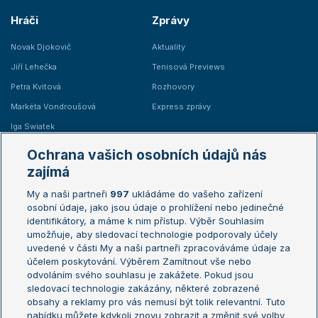
Hráči
Zprávy
Novak Djokovič
Aktuality
Jiří Lehečka
Tenisová Previews
Petra Kvitová
Rozhovory
Markéta Vondroušová
Express zprávy
Iga Swiatek
Marie Bouzková
Ochrana vašich osobních údajů nás
Žebříčky
Kalendář turnajů
zajímá
My a naši partneři
997
ukládáme do vašeho zařízení
Žebříček ATP (muži)
Australian Open
osobní údaje, jako jsou údaje o prohlížení nebo jedinečné
Žebříček WTA (ženy)
French Open
identifikátory, a máme k nim přístup. Výběr Souhlasím
umožňuje, aby sledovací technologie podporovaly účely
Sázkařský žebříček
Wimbledon
uvedené v části My a naši partneři zpracováváme údaje za
US Open
účelem poskytování. Výběrem Zamítnout vše nebo
odvoláním svého souhlasu je zakážete. Pokud jsou
Turnaj mistrů
sledovací technologie zakázány, některé zobrazené
Turnaj mistryň
obsahy a reklamy pro vás nemusí být tolik relevantní. Tuto
Aktualní trendy
nabídku můžete kdykoli znovu zobrazit a změnit své volby