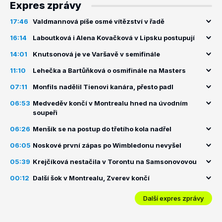
Expres zprávy
17:46
Valdmannová píše osmé vítězství v řadě
16:14
Laboutková i Alena Kovačková v Lipsku postupují
14:01
Knutsonová je ve Varšavě v semifinále
11:10
Lehečka a Bartůňková o osmifinále na Masters
07:11
Monfils nadělil Tienovi kanára, přesto padl
06:53
Medveděv končí v Montrealu hned na úvodním
soupeři
06:26
Menšík se na postup do třetího kola nadřel
06:05
Noskové první zápas po Wimbledonu nevyšel
05:39
Krejčíková nestačila v Torontu na Samsonovovou
00:12
Další šok v Montrealu, Zverev končí
Další expres zprávy