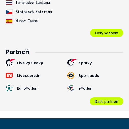
Tararudee Lanlana
Siniaková Kateřina
Munar Jaume
Celý seznam
Partneři
Live výsledky
Zprávy
Livescore.in
Sport odds
EuroFotbal
eFotbal
Další partneři