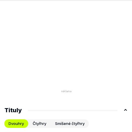
Tituly
Dvouhry
Čtyřhry
Smíšené čtyřhry