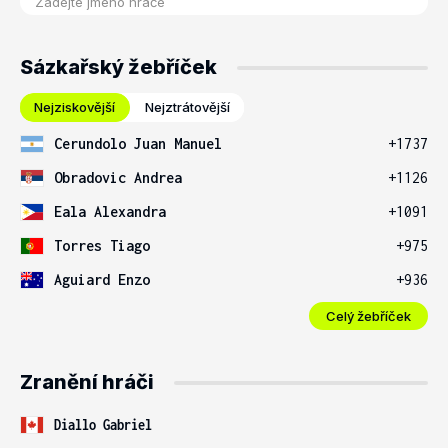
Sázkařský žebříček
Nejziskovější
Nejztrátovější
Cerundolo Juan Manuel
+1737
Obradovic Andrea
+1126
Eala Alexandra
+1091
Torres Tiago
+975
Aguiard Enzo
+936
Celý žebříček
Zranění hráči
Diallo Gabriel