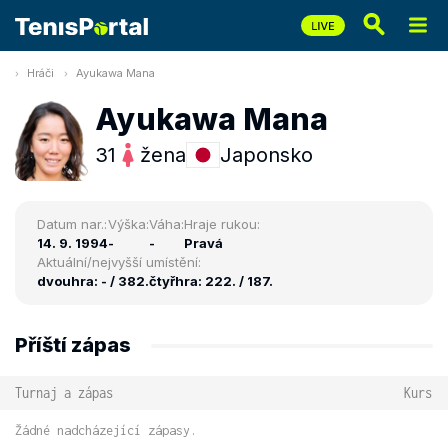
Hráči
Ayukawa Mana
Ayukawa Mana
31
žena
Japonsko
Datum nar.:
Výška:
Váha:
Hraje rukou:
14. 9. 1994
-
-
Pravá
Aktuální/nejvyšší umístění:
dvouhra: - / 382.
čtyřhra: 222. / 187.
Příští zápas
Turnaj a zápas
Kurs
Žádné nadcházející zápasy.