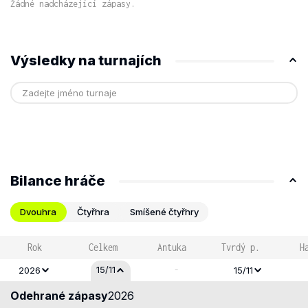
Žádné nadcházející zápasy.
Výsledky na turnajích
Bilance hráče
Dvouhra
Čtyřhra
Smíšené čtyřhry
Rok
Celkem
Antuka
Tvrdý p.
H
-
15/11
2026
15/11
Odehrané zápasy
2026