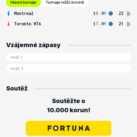
Hlavní turnaje
Turnaje nižší úrovně
Montreal
$9.4M
22
Toronto WTA
$7.4M
21
Vzájemné zápasy
Soutěž
Soutěžte o
10.000 korun!