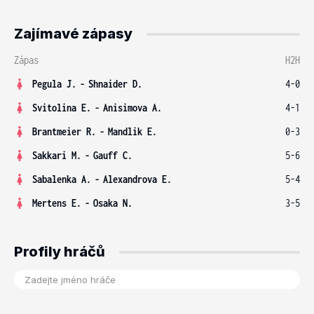
Zajímavé zápasy
Zápas
H2H
Pegula J.
-
Shnaider D.
4-0
Svitolina E.
-
Anisimova A.
4-1
Brantmeier R.
-
Mandlik E.
0-3
Sakkari M.
-
Gauff C.
5-6
Sabalenka A.
-
Alexandrova E.
5-4
Mertens E.
-
Osaka N.
3-5
Profily hráčů