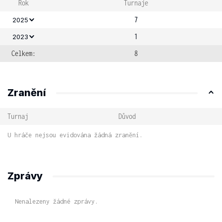
Rok
Turnaje
7
2025
1
2023
Celkem:
8
Zranění
Turnaj
Důvod
U hráče nejsou evidována žádná zranění.
Zprávy
Nenalezeny žádné zprávy.