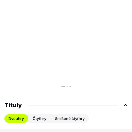
Tituly
Dvouhry
Čtyřhry
Smíšené čtyřhry