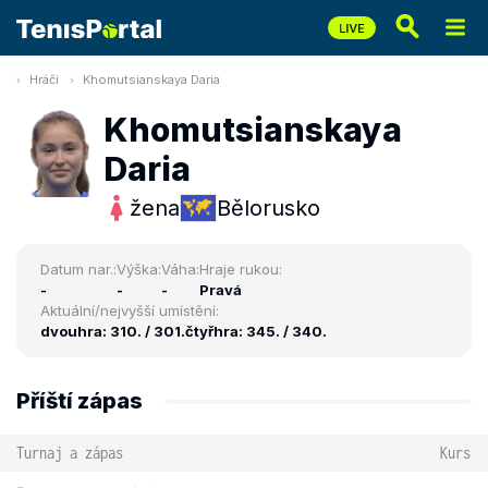
Hráči
Khomutsianskaya Daria
Khomutsianskaya
Daria
žena
Bělorusko
Datum nar.:
Výška:
Váha:
Hraje rukou:
-
-
-
Pravá
Aktuální/nejvyšší umístění:
dvouhra: 310. / 301.
čtyřhra: 345. / 340.
Příští zápas
Turnaj a zápas
Kurs