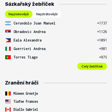
Sázkařský žebříček
Nejziskovější
Nejztrátovější
Cerundolo Juan Manuel
+1737
Obradovic Andrea
+1126
Eala Alexandra
+1091
Guerrieri Andrea
+981
Torres Tiago
+975
Celý žebříček
Zranění hráči
Minnen Greetje
Tiafoe Frances
Diallo Gabriel