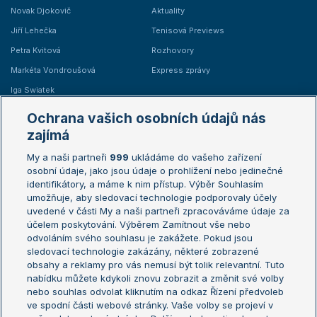
Novak Djokovič
Aktuality
Jiří Lehečka
Tenisová Previews
Petra Kvitová
Rozhovory
Markéta Vondroušová
Express zprávy
Iga Swiatek
Marie Bouzková
Ochrana vašich osobních údajů nás
Žebříčky
Kalendář turnajů
zajímá
My a naši partneři
999
ukládáme do vašeho zařízení
Žebříček ATP (muži)
Australian Open
osobní údaje, jako jsou údaje o prohlížení nebo jedinečné
Žebříček WTA (ženy)
French Open
identifikátory, a máme k nim přístup. Výběr Souhlasím
umožňuje, aby sledovací technologie podporovaly účely
Sázkařský žebříček
Wimbledon
uvedené v části My a naši partneři zpracováváme údaje za
US Open
účelem poskytování. Výběrem Zamítnout vše nebo
odvoláním svého souhlasu je zakážete. Pokud jsou
Turnaj mistrů
sledovací technologie zakázány, některé zobrazené
Turnaj mistryň
obsahy a reklamy pro vás nemusí být tolik relevantní. Tuto
Aktualní trendy
nabídku můžete kdykoli znovu zobrazit a změnit své volby
nebo souhlas odvolat kliknutím na odkaz Řízení předvoleb
ve spodní části webové stránky. Vaše volby se projeví v
Fotbalové přestupy