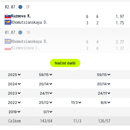
02.07.
OF
Kuzmova K.
6
6
1.97
Khomutsianskaya D.
3
2
1.75
01.07.
1K
Khomutsianskaya D.
6
4
2.77
Klimovicova L.
3
0
1.37
Načíst další
-
2025
59/15
59/15
-
2024
20/14
20/14
-
2023
24/11
24/11
2022
25/12
11/3
8/6
-
-
2019
0/1
Celkem
143/64
11/3
126/57