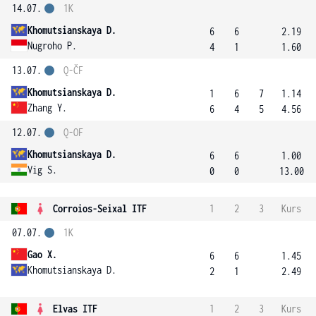
14.07.
1K
Khomutsianskaya D.
6
6
2.19
Nugroho P.
4
1
1.60
13.07.
Q-ČF
Khomutsianskaya D.
1
6
7
1.14
Zhang Y.
6
4
5
4.56
12.07.
Q-OF
Khomutsianskaya D.
6
6
1.00
Vig S.
0
0
13.00
Corroios-Seixal ITF
1
2
3
Kurs
07.07.
1K
Gao X.
6
6
1.45
Khomutsianskaya D.
2
1
2.49
Elvas ITF
1
2
3
Kurs