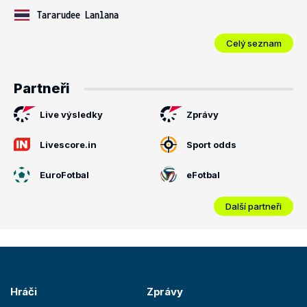
Tararudee Lanlana
Celý seznam
Partneři
Live výsledky
Zprávy
Livescore.in
Sport odds
EuroFotbal
eFotbal
Další partneři
Hráči
Zprávy