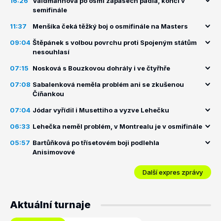
16:26
Valdmannová po osmi zápasech padla, končí v
semifinále
11:37
Menšíka čeká těžký boj o osmifinále na Masters
09:04
Štěpánek s volbou povrchu proti Spojeným státům
nesouhlasí
07:15
Nosková s Bouzkovou dohrály i ve čtyřhře
07:08
Sabalenková neměla problém ani se zkušenou
Číňankou
07:04
Jódar vyřídil i Musettiho a vyzve Lehečku
06:33
Lehečka neměl problém, v Montrealu je v osmifinále
05:57
Bartůňková po třísetovém boji podlehla
Anisimovové
Další expres zprávy
Aktuální turnaje