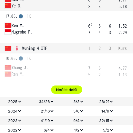
Ye Q.
2
3
5.18
17.06.
1K
5
Ren Y.
6
6
6
1.52
Nugroho P.
7
4
3
2.29
Wuning 4 ITF
1
2
3
Kurs
10.06.
1K
Zhang J.
7
6
4.77
Ren Y.
5
2
1.13
Načíst další
2025
34/26
3/3
28/21
2024
21/16
5/6
14/9
2023
41/19
9/4
32/15
2022
6/4
1/2
5/2