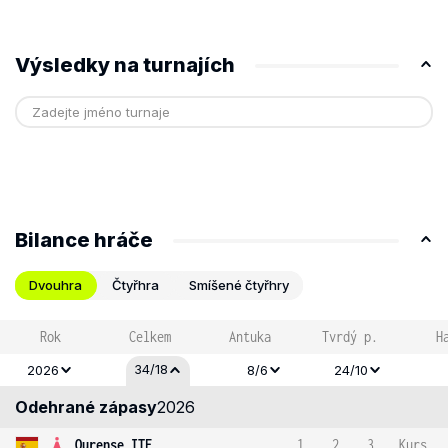
Výsledky na turnajích
Bilance hráče
Dvouhra
Čtyřhra
Smíšené čtyřhry
Rok
Celkem
Antuka
Tvrdý p.
H
34/18
2026
8/6
24/10
Odehrané zápasy
2026
Ourense ITF
1
2
3
Kurs