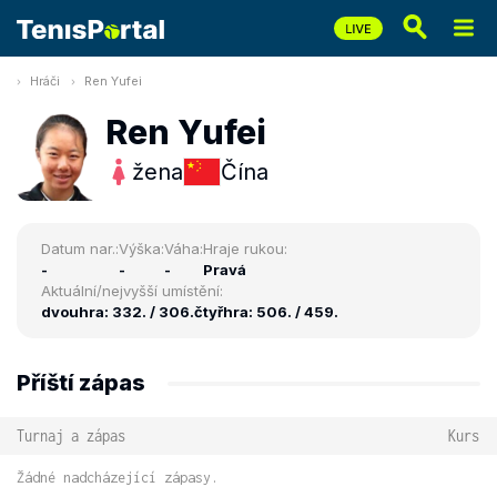
Hráči
Ren Yufei
Ren Yufei
žena
Čína
Datum nar.:
Výška:
Váha:
Hraje rukou:
-
-
-
Pravá
Aktuální/nejvyšší umístění:
dvouhra: 332. / 306.
čtyřhra: 506. / 459.
Příští zápas
Turnaj a zápas
Kurs
Žádné nadcházející zápasy.