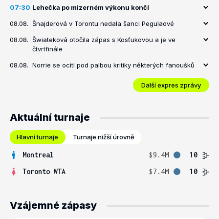
07:30
Lehečka po mizerném výkonu končí
08.08.
Šnajderová v Torontu nedala šanci Pegulaové
08.08.
Šwiateková otočila zápas s Kosťukovou a je ve
čtvrtfinále
08.08.
Norrie se ocitl pod palbou kritiky některých fanoušků
Další expres zprávy
Aktuální turnaje
Hlavní turnaje
Turnaje nižší úrovně
Montreal
$9.4M
10
Toronto WTA
$7.4M
10
Vzájemné zápasy