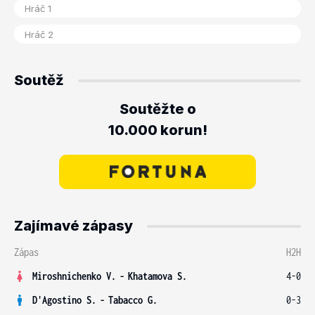
Soutěž
Soutěžte o
10.000 korun!
Zajímavé zápasy
Zápas
H2H
Miroshnichenko V.
-
Khatamova S.
4-0
D'Agostino S.
-
Tabacco G.
0-3