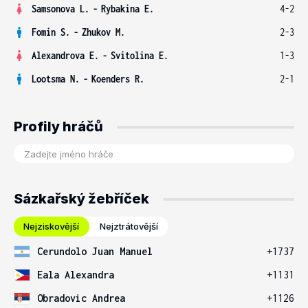
Samsonova L.
-
Rybakina E.
4-2
Fomin S.
-
Zhukov M.
2-3
Alexandrova E.
-
Svitolina E.
1-3
Lootsma N.
-
Koenders R.
2-1
Profily hráčů
Sázkařský žebříček
Nejziskovější
Nejztrátovější
Cerundolo Juan Manuel
+1737
Eala Alexandra
+1131
Obradovic Andrea
+1126