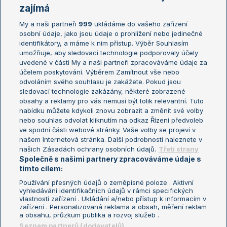
Žebříčky
Kalendář turnajů
zajímá
My a naši partneři
999
ukládáme do vašeho zařízení
Žebříček ATP (muži)
Australian Open
osobní údaje, jako jsou údaje o prohlížení nebo jedinečné
Žebříček WTA (ženy)
French Open
identifikátory, a máme k nim přístup. Výběr Souhlasím
umožňuje, aby sledovací technologie podporovaly účely
Sázkařský žebříček
Wimbledon
uvedené v části My a naši partneři zpracováváme údaje za
US Open
účelem poskytování. Výběrem Zamítnout vše nebo
odvoláním svého souhlasu je zakážete. Pokud jsou
Turnaj mistrů
sledovací technologie zakázány, některé zobrazené
Turnaj mistryň
obsahy a reklamy pro vás nemusí být tolik relevantní. Tuto
Aktualní trendy
nabídku můžete kdykoli znovu zobrazit a změnit své volby
nebo souhlas odvolat kliknutím na odkaz Řízení předvoleb
ve spodní části webové stránky. Vaše volby se projeví v
Fotbalové přestupy
našem Internetová stránka. Další podrobnosti naleznete v
Livesport Daily
našich Zásadách ochrany osobních údajů.
Třetí strany
Společně s našimi partnery zpracováváme údaje s
LS Prague Open
tímto cílem:
Používání přesných údajů o zeměpisné poloze . Aktivní
vyhledávání identifikačních údajů v rámci specifických
vlastností zařízení . Ukládání a/nebo přístup k informacím v
Podmínky užití
Nastavení soukromí
zařízení . Personalizovaná reklama a obsah, měření reklam
GDPR a žurnalistika
Reklama
a obsahu, průzkum publika a rozvoj služeb .
Informace o zpracování osobních
Kontakt
Seznam partnerů (dodavatelů)
údajů