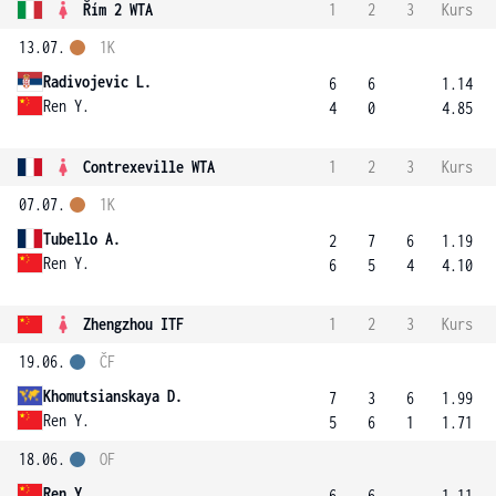
Řím 2 WTA
1
2
3
Kurs
13.07.
1K
Radivojevic L.
6
6
1.14
Ren Y.
4
0
4.85
Contrexeville WTA
1
2
3
Kurs
07.07.
1K
Tubello A.
2
7
6
1.19
Ren Y.
6
5
4
4.10
Zhengzhou ITF
1
2
3
Kurs
19.06.
ČF
Khomutsianskaya D.
7
3
6
1.99
Ren Y.
5
6
1
1.71
18.06.
OF
Ren Y.
6
6
1.11