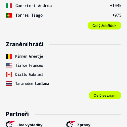
Guerrieri Andrea
+1045
Torres Tiago
+975
Celý žebříček
Zranění hráči
Minnen Greetje
Tiafoe Frances
Diallo Gabriel
Tararudee Lanlana
Celý seznam
Partneři
Live výsledky
Zprávy