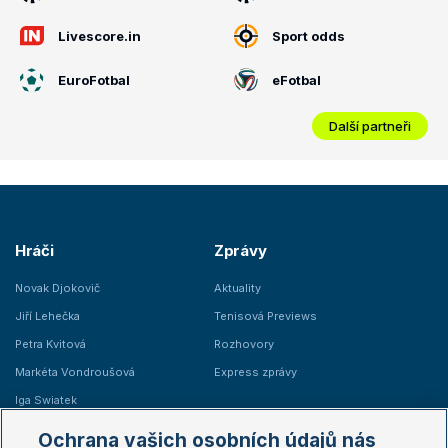
Livescore.in
Sport odds
EuroFotbal
eFotbal
Další partneři
Hráči
Zprávy
Novak Djokovič
Aktuality
Jiří Lehečka
Tenisová Previews
Petra Kvitová
Rozhovory
Markéta Vondroušová
Express zprávy
Iga Swiatek
Marie Bouzková
Ochrana vašich osobních údajů nás