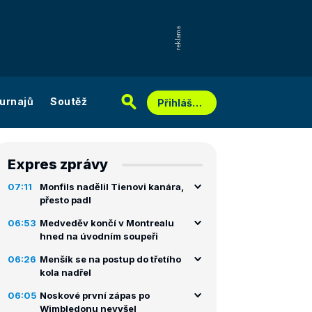
urnajů
Soutěž
Přihlášení
Expres zprávy
07:11
Monfils nadělil Tienovi kanára,
přesto padl
06:53
Medveděv končí v Montrealu
hned na úvodním soupeři
06:26
Menšík se na postup do třetího
kola nadřel
06:05
Noskové první zápas po
Wimbledonu nevyšel