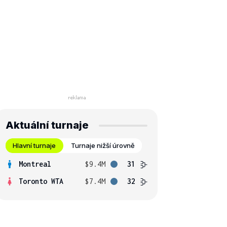
Aktuální turnaje
Hlavní turnaje
Turnaje nižší úrovně
Montreal
$9.4M
31
Toronto WTA
$7.4M
32