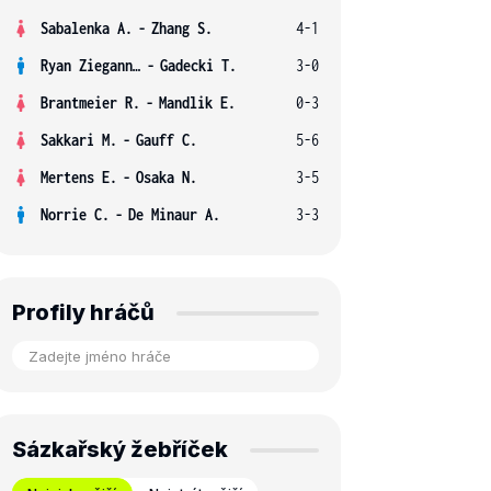
Sabalenka A.
-
Zhang S.
4-1
Ryan Ziegann S.
-
Gadecki T.
3-0
Brantmeier R.
-
Mandlik E.
0-3
Sakkari M.
-
Gauff C.
5-6
Mertens E.
-
Osaka N.
3-5
Norrie C.
-
De Minaur A.
3-3
Profily hráčů
Sázkařský žebříček