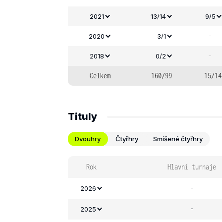
2021
13/14
9/5
-
2020
3/1
-
2018
0/2
Celkem
160/99
15/14
Tituly
Dvouhry
Čtyřhry
Smíšené čtyřhry
Rok
Hlavní turnaje
-
2026
-
2025