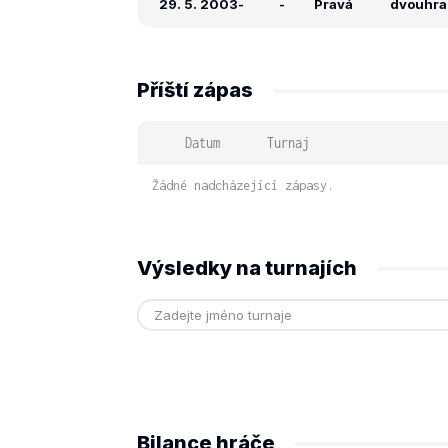
29. 5. 2003
-
-
Pravá
dvouhra:
Příští zápas
Datum
Turnaj
Žádné nadcházející zápasy.
Výsledky na turnajích
Bilance hráče