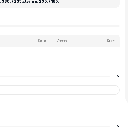
 380. / 265.
čtyřhra: 205. / 185.
Kolo
Zápas
Kurs