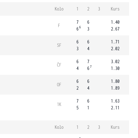
Kolo
1
2
3
Kurs
7
6
1.40
F
6
6
3
2.67
6
6
1.71
SF
3
4
2.02
6
7
3.02
ČF
7
4
6
1.30
6
6
1.80
OF
2
4
1.89
7
6
1.63
1K
5
1
2.11
Kolo
1
2
3
Kurs