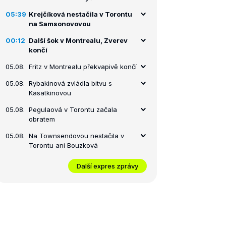
05:39
Krejčíková nestačila v Torontu
na Samsonovovou
00:12
Další šok v Montrealu, Zverev
končí
05.08.
Fritz v Montrealu překvapivě končí
05.08.
Rybakinová zvládla bitvu s
Kasatkinovou
05.08.
Pegulaová v Torontu začala
obratem
05.08.
Na Townsendovou nestačila v
Torontu ani Bouzková
Další expres zprávy