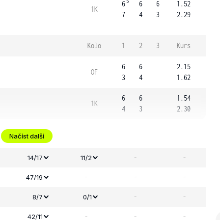
5
6
6
6
1.52
1K
7
4
3
2.29
Kolo
1
2
3
Kurs
6
6
2.15
OF
3
4
1.62
6
6
1.54
1K
4
3
2.30
Načíst další
-
-
14/17
11/2
-
-
-
47/19
-
-
8/7
0/1
-
-
-
42/11