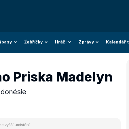
ápasy
Žebříčky
Hráči
Zprávy
Kalendář t
o Priska Madelyn
ndonésie
nejvyšší umístění: