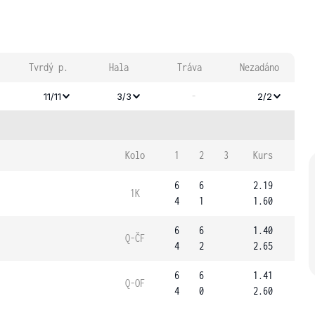
Tvrdý p.
Hala
Tráva
Nezadáno
-
11/11
3/3
2/2
Kolo
1
2
3
Kurs
6
6
2.19
1K
4
1
1.60
6
6
1.40
Q-ČF
4
2
2.65
6
6
1.41
Q-OF
4
0
2.60