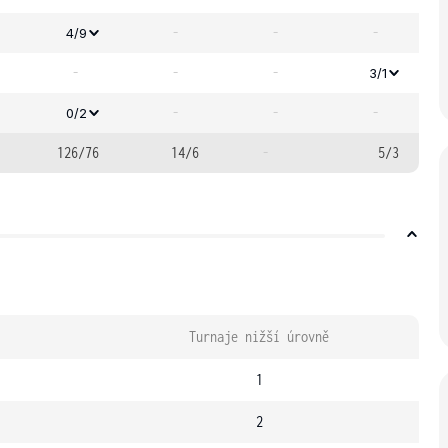
-
-
-
4/9
-
-
-
3/1
-
-
-
0/2
126/76
14/6
-
5/3
Turnaje nižší úrovně
1
2