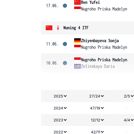
Ren Yufei
17.06.
Nugroho Priska Madelyn
Wuning 4 ITF
Zhiyenbayeva Sonja
11.06.
Nugroho Priska Madelyn
Nugroho Priska Madelyn
10.06.
Zelinskaya Daria
2025
27/24
2/5
-
2024
47/19
2023
12/12
4/4
-
2022
42/11