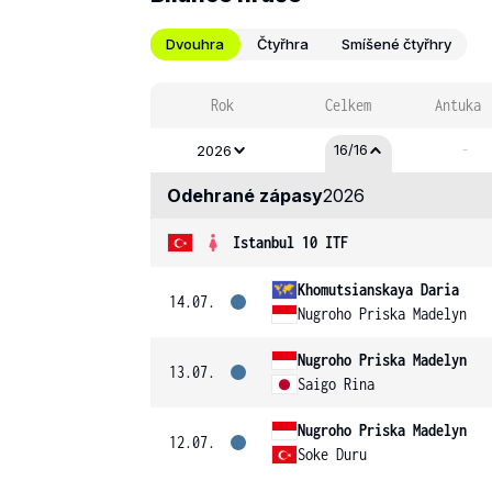
Dvouhra
Čtyřhra
Smíšené čtyřhry
Rok
Celkem
Antuka
-
16/16
2026
Odehrané zápasy
2026
Istanbul 10 ITF
Khomutsianskaya Daria
14.07.
Nugroho Priska Madelyn
Nugroho Priska Madelyn
13.07.
Saigo Rina
Nugroho Priska Madelyn
12.07.
Soke Duru