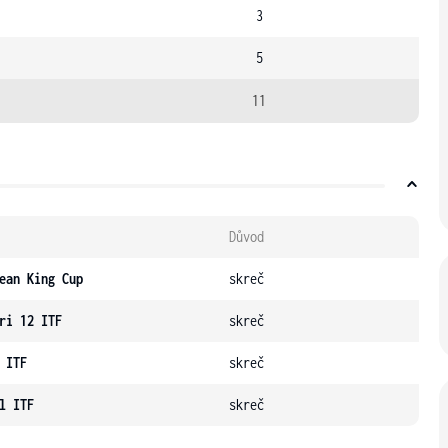
3
5
11
Důvod
ean King Cup
skreč
ri 12 ITF
skreč
 ITF
skreč
l ITF
skreč