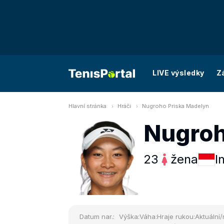
LIVE výsledky
Z
Hlavní stránka
Hráči
Nugroho Priska Madelyn
Nugroh
23
žena
I
Datum nar.:
Výška:
Váha:
Hraje rukou:
Aktuální/