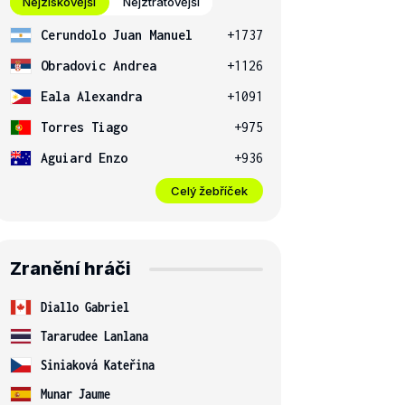
Nejziskovější
Nejztrátovější
Cerundolo Juan Manuel
+1737
Obradovic Andrea
+1126
Eala Alexandra
+1091
Torres Tiago
+975
Aguiard Enzo
+936
Celý žebříček
Zranění hráči
Diallo Gabriel
Tararudee Lanlana
Siniaková Kateřina
Munar Jaume