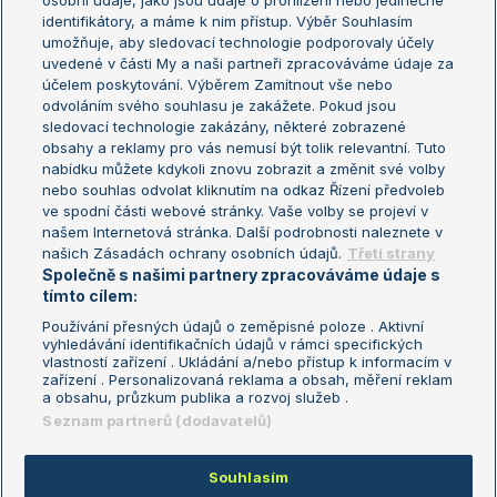
osobní údaje, jako jsou údaje o prohlížení nebo jedinečné
Žebříček WTA (ženy)
French Open
identifikátory, a máme k nim přístup. Výběr Souhlasím
umožňuje, aby sledovací technologie podporovaly účely
Sázkařský žebříček
Wimbledon
uvedené v části My a naši partneři zpracováváme údaje za
US Open
účelem poskytování. Výběrem Zamítnout vše nebo
odvoláním svého souhlasu je zakážete. Pokud jsou
Turnaj mistrů
sledovací technologie zakázány, některé zobrazené
Turnaj mistryň
obsahy a reklamy pro vás nemusí být tolik relevantní. Tuto
Aktualní trendy
nabídku můžete kdykoli znovu zobrazit a změnit své volby
nebo souhlas odvolat kliknutím na odkaz Řízení předvoleb
ve spodní části webové stránky. Vaše volby se projeví v
Fotbalové přestupy
našem Internetová stránka. Další podrobnosti naleznete v
Livesport Daily
našich Zásadách ochrany osobních údajů.
Třetí strany
Společně s našimi partnery zpracováváme údaje s
LS Prague Open
tímto cílem:
Používání přesných údajů o zeměpisné poloze . Aktivní
vyhledávání identifikačních údajů v rámci specifických
vlastností zařízení . Ukládání a/nebo přístup k informacím v
Podmínky užití
Nastavení soukromí
zařízení . Personalizovaná reklama a obsah, měření reklam
GDPR a žurnalistika
Reklama
a obsahu, průzkum publika a rozvoj služeb .
Informace o zpracování osobních
Kontakt
Seznam partnerů (dodavatelů)
údajů
Tiráž
Souhlasím