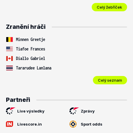
Celý žebříček
Zranění hráči
Minnen Greetje
Tiafoe Frances
Diallo Gabriel
Tararudee Lanlana
Celý seznam
Partneři
Live výsledky
Zprávy
Livescore.in
Sport odds