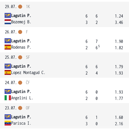
29.07.
1K
Lagutin P.
6
6
1.24
Bozemoj B.
3
2
3.46
26.07.
F
Lagutin P.
6
7
1.90
5
Rodenas P.
2
6
1.82
25.07.
SF
Lagutin P.
6
6
1.79
Lopez Montagud C.
2
4
1.93
24.07.
ČF
Lagutin P.
6
0
1.93
Angelini L.
2
0
1.77
23.07.
OF
Lagutin P.
6
1
1.60
Parisca I.
3
0
2.16