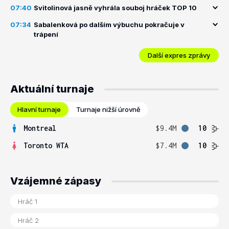
07:40
Svitolinová jasně vyhrála souboj hráček TOP 10
07:34
Sabalenková po dalším výbuchu pokračuje v
trápení
Další expres zprávy
Aktuální turnaje
Hlavní turnaje
Turnaje nižší úrovně
Montreal
$9.4M
10
Toronto WTA
$7.4M
10
Vzájemné zápasy