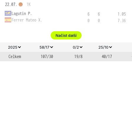
22.07.
1K
Lagutin P.
6
6
1.05
Ferrer Mateo X.
0
0
7.36
Načíst další
2025
58/17
0/2
25/10
Celkem
107/30
19/8
40/17