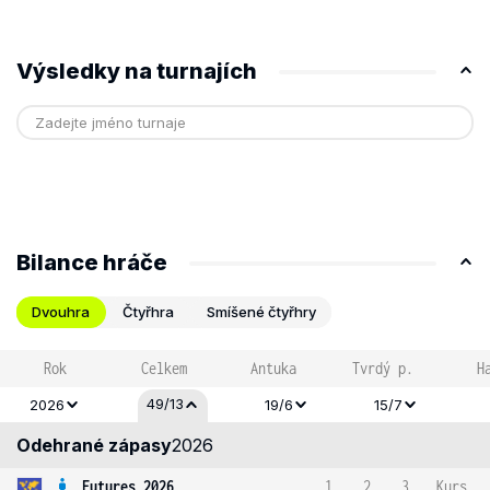
Výsledky na turnajích
Bilance hráče
Dvouhra
Čtyřhra
Smíšené čtyřhry
Rok
Celkem
Antuka
Tvrdý p.
H
49/13
2026
19/6
15/7
Odehrané zápasy
2026
Futures 2026
1
2
3
Kurs