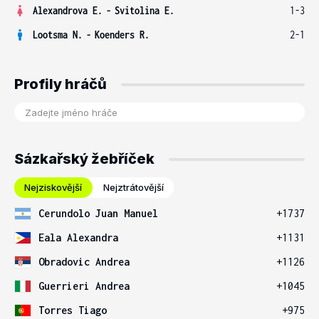
Alexandrova E.
-
Svitolina E.
1-3
Lootsma N.
-
Koenders R.
2-1
Profily hráčů
Sázkařský žebříček
Nejziskovější
Nejztrátovější
Cerundolo Juan Manuel
+1737
Eala Alexandra
+1131
Obradovic Andrea
+1126
Guerrieri Andrea
+1045
Torres Tiago
+975