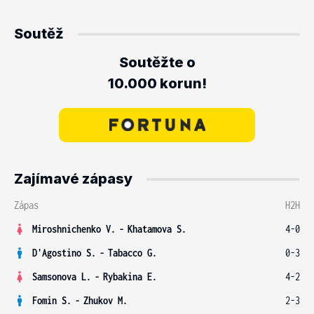
Soutěž
Soutěžte o
10.000 korun!
Zajímavé zápasy
Zápas
H2H
Miroshnichenko V.
-
Khatamova S.
4-0
D'Agostino S.
-
Tabacco G.
0-3
Samsonova L.
-
Rybakina E.
4-2
Fomin S.
-
Zhukov M.
2-3