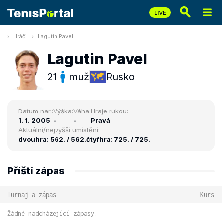
Hráči
Lagutin Pavel
Lagutin Pavel
21
muž
Rusko
Datum nar.:
Výška:
Váha:
Hraje rukou:
1. 1. 2005
-
-
Pravá
Aktuální/nejvyšší umístění:
dvouhra: 562. / 562.
čtyřhra: 725. / 725.
Příští zápas
Turnaj a zápas
Kurs
Žádné nadcházející zápasy.