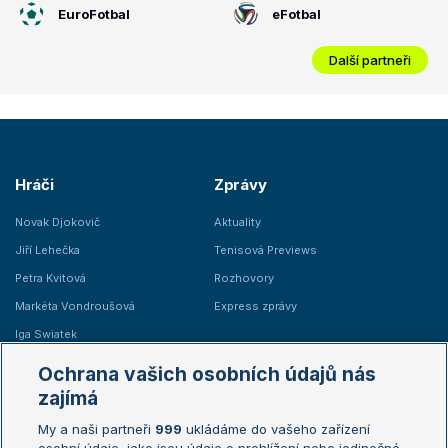
EuroFotbal
eFotbal
Další partneři
Hráči
Zprávy
Novak Djokovič
Aktuality
Jiří Lehečka
Tenisová Previews
Petra Kvitová
Rozhovory
Markéta Vondroušová
Express zprávy
Iga Swiatek
Marie Bouzková
Ochrana vašich osobních údajů nás
Žebříčky
Kalendář turnajů
zajímá
My a naši partneři
999
ukládáme do vašeho zařízení
Žebříček ATP (muži)
Australian Open