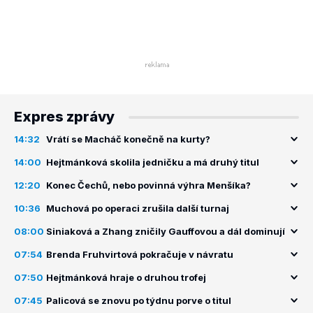
Expres zprávy
14:32
Vrátí se Macháč konečně na kurty?
14:00
Hejtmánková skolila jedničku a má druhý titul
12:20
Konec Čechů, nebo povinná výhra Menšíka?
10:36
Muchová po operaci zrušila další turnaj
08:00
Siniaková a Zhang zničily Gauffovou a dál dominují
07:54
Brenda Fruhvirtová pokračuje v návratu
07:50
Hejtmánková hraje o druhou trofej
07:45
Palicová se znovu po týdnu porve o titul