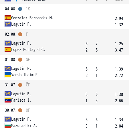
04.08.
1K
Gonzalez Fernandez M.
2.94
Lagutin P.
1.32
02.08.
F
Lagutin P.
6
7
1.25
Lopez Montagud C.
2
5
3.47
01.08.
SF
Lagutin P.
6
6
1.39
Vanshelboim E.
2
1
2.72
31.07.
ČF
Lagutin P.
6
6
1.38
Parisca I.
1
3
2.66
30.07.
OF
Lagutin P.
6
6
1.34
Mazdrashki A.
3
1
2.84