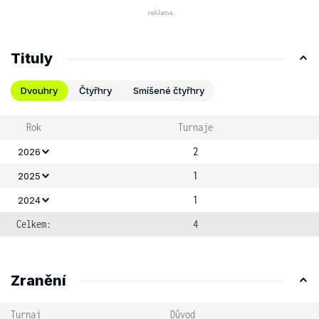
Tituly
Dvouhry
Čtyřhry
Smíšené čtyřhry
Rok
Turnaje
2
2026
1
2025
1
2024
Celkem:
4
Zranění
Turnaj
Důvod