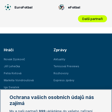
EuroFotbal
eFotbal
Další partneři
Hráči
Zprávy
Novak Djokovič
Aktuality
Jiří Lehečka
Tenisová Previews
Petra Kvitová
Rozhovory
Markéta Vondroušová
Express zprávy
Iga Swiatek
Marie Bouzková
Ochrana vašich osobních údajů nás
Žebříčky
Kalendář turnajů
zajímá
My a naši partneři
999
ukládáme do vašeho zařízení
Žebříček ATP (muži)
Australian Open