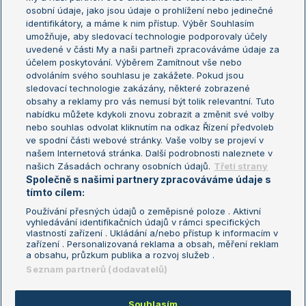
osobní údaje, jako jsou údaje o prohlížení nebo jedinečné
Žebříček WTA (ženy)
French Open
identifikátory, a máme k nim přístup. Výběr Souhlasím
umožňuje, aby sledovací technologie podporovaly účely
Sázkařský žebříček
Wimbledon
uvedené v části My a naši partneři zpracováváme údaje za
US Open
účelem poskytování. Výběrem Zamítnout vše nebo
odvoláním svého souhlasu je zakážete. Pokud jsou
Turnaj mistrů
sledovací technologie zakázány, některé zobrazené
Turnaj mistryň
obsahy a reklamy pro vás nemusí být tolik relevantní. Tuto
Aktualní trendy
nabídku můžete kdykoli znovu zobrazit a změnit své volby
nebo souhlas odvolat kliknutím na odkaz Řízení předvoleb
ve spodní části webové stránky. Vaše volby se projeví v
Fotbalové přestupy
našem Internetová stránka. Další podrobnosti naleznete v
Livesport Daily
našich Zásadách ochrany osobních údajů.
Třetí strany
Společně s našimi partnery zpracováváme údaje s
LS Prague Open
tímto cílem:
Používání přesných údajů o zeměpisné poloze . Aktivní
vyhledávání identifikačních údajů v rámci specifických
vlastností zařízení . Ukládání a/nebo přístup k informacím v
Podmínky užití
Nastavení soukromí
zařízení . Personalizovaná reklama a obsah, měření reklam
GDPR a žurnalistika
Reklama
a obsahu, průzkum publika a rozvoj služeb .
Informace o zpracování osobních
Kontakt
Seznam partnerů (dodavatelů)
údajů
Tiráž
Souhlasím