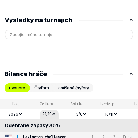
Výsledky na turnajích
Bilance hráče
Dvouhra
Čtyřhra
Smíšené čtyřhry
Rok
Celkem
Antuka
Tvrdý p.
H
21/19
2026
3/6
10/11
Odehrané zápasy
2026
Lexington challenger
1
2
3
Kurs