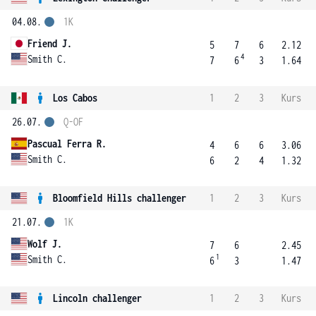
04.08.
1K
Friend J.
5
7
6
2.12
4
Smith C.
7
6
3
1.64
Los Cabos
1
2
3
Kurs
26.07.
Q-OF
Pascual Ferra R.
4
6
6
3.06
Smith C.
6
2
4
1.32
Bloomfield Hills challenger
1
2
3
Kurs
21.07.
1K
Wolf J.
7
6
2.45
1
Smith C.
6
3
1.47
Lincoln challenger
1
2
3
Kurs