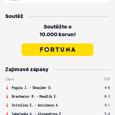
Soutěž
Soutěžte o
10.000 korun!
Zajímavé zápasy
Zápas
H2H
Pegula J.
-
Shnaider D.
4-0
Brantmeier R.
-
Mandlik E.
0-3
Svitolina E.
-
Anisimova A.
4-1
Sabalenka A.
-
Alexandrova E.
5-4