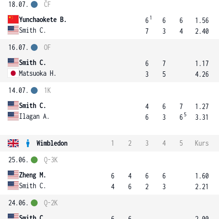
18.07.
ČF
1
Yunchaokete B.
6
6
6
1.56
Smith C.
7
3
4
2.40
16.07.
OF
Smith C.
6
7
1.17
Matsuoka H.
3
5
4.26
14.07.
1K
Smith C.
4
6
7
1.27
5
Ilagan A.
6
3
6
3.31
Wimbledon
1
2
3
4
5
Kurs
25.06.
Q-3K
Zheng M.
6
4
6
6
1.60
Smith C.
4
6
2
3
2.21
24.06.
Q-2K
Smith C.
6
6
2.00