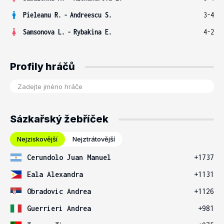
Pieleanu R.
-
Andreescu S.
3-4
Samsonova L.
-
Rybakina E.
4-2
Profily hráčů
Sázkařský žebříček
Nejziskovější
Nejztrátovější
Cerundolo Juan Manuel
+1737
Eala Alexandra
+1131
Obradovic Andrea
+1126
Guerrieri Andrea
+981