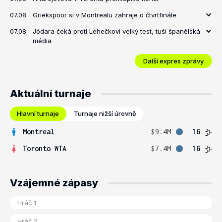
07.08.
Griekspoor si v Montrealu zahraje o čtvrtfinále
07.08.
Jódara čeká proti Lehečkovi velký test, tuší španělská
média
Další expres zprávy
Aktuální turnaje
Hlavní turnaje
Turnaje nižší úrovně
Montreal
$9.4M
16
Toronto WTA
$7.4M
16
Vzájemné zápasy