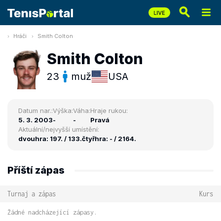
Hráči
Smith Colton
Smith Colton
23
muž
USA
Datum nar.:
Výška:
Váha:
Hraje rukou:
5. 3. 2003
-
-
Pravá
Aktuální/nejvyšší umístění:
dvouhra: 197. / 133.
čtyřhra: - / 2164.
Příští zápas
Turnaj a zápas
Kurs
Žádné nadcházející zápasy.