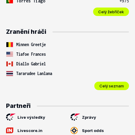
Torres Tiago
+975
Celý žebříček
Zranění hráči
Minnen Greetje
Tiafoe Frances
Diallo Gabriel
Tararudee Lanlana
Celý seznam
Partneři
Live výsledky
Zprávy
Livescore.in
Sport odds