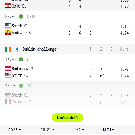
Gojo B.
4
4
1.72
22.06.
Q-1K
Smith C.
6
4
6
1.15
Andrade A.
3
6
3
4.74
Dublin challenger
1
2
3
Kurs
17.06.
OF
Rodionov J.
6
7
1.97
7
Smith C.
2
6
1.74
15.06.
1K
Smith C.
7
2
6
1.46
Chidekh C.
5
6
3
2.46
Načíst další
2025
38/21
4/2
13/11