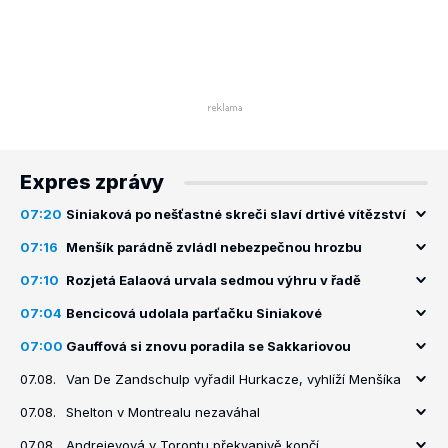
Expres zprávy
07:20
Siniaková po nešťastné skreči slaví drtivé vítězství
07:16
Menšík parádně zvládl nebezpečnou hrozbu
07:10
Rozjetá Ealaová urvala sedmou výhru v řadě
07:04
Bencicová udolala parťačku Siniakové
07:00
Gauffová si znovu poradila se Sakkariovou
07.08.
Van De Zandschulp vyřadil Hurkacze, vyhlíží Menšíka
07.08.
Shelton v Montrealu nezaváhal
07.08.
Andrejevová v Torontu překvapivě končí