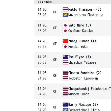
osmifinále
14.05.
Naklo Thasaporn (3)
OF
07:00
Kuznetsova Ekaterina
14.05.
Sato Naho (5)
OF
07:00
Osafune Kanako
14.05.
Zhang Junhan (4)
OF
05:30
Hosoki Yuka
14.05.
Tse Elyse (7)
OF
05:30
Chimchum Yatawee
14.05.
Chanta Aunchisa (2)
OF
04:00
Yodpetch Kamonwan
14.05.
Cheapchandej Patcharin (
OF
04:00
Kumhom Lunda
14.05.
Barry Monique (6)
OF
04:00
Podgorichani Lidia