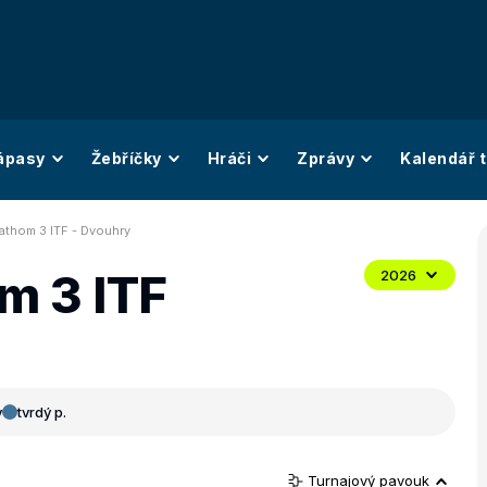
ápasy
Žebříčky
Hráči
Zprávy
Kalendář t
athom 3 ITF - Dvouhry
m 3 ITF
2026
y
tvrdý p.
Turnajový pavouk