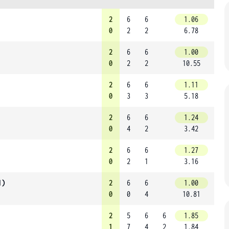
2
6
6
1.06
0
2
2
6.78
2
6
6
1.00
0
2
2
10.55
2
6
6
1.11
0
3
3
5.18
2
6
6
1.24
0
4
2
3.42
2
6
6
1.27
0
2
1
3.16
1)
2
6
6
1.00
0
0
4
10.81
2
5
6
6
1.85
1
7
4
2
1.84