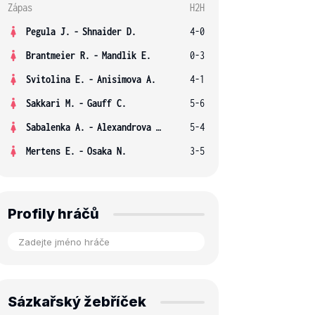
Zápas
H2H
Pegula J.
-
Shnaider D.
4-0
Brantmeier R.
-
Mandlik E.
0-3
Svitolina E.
-
Anisimova A.
4-1
Sakkari M.
-
Gauff C.
5-6
Sabalenka A.
-
Alexandrova E.
5-4
Mertens E.
-
Osaka N.
3-5
Profily hráčů
Sázkařský žebříček