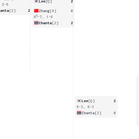
Lee
[Q]
2
 2-6
hanta
[2]
2
Zhang
[4]
0
5
6
-7, 1-6
Chanta
[2]
2
Lee
[Q]
2
6-3, 6-3
Chanta
[2]
0