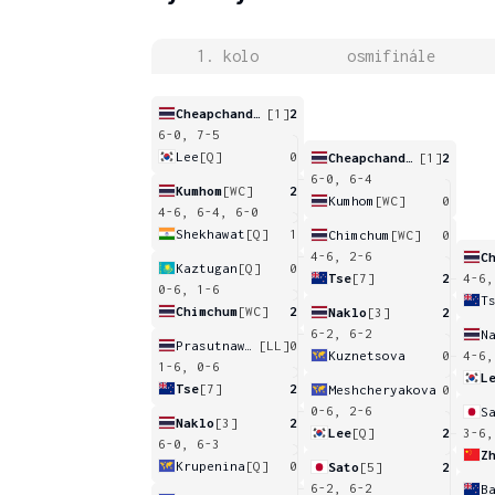
1. kolo
osmifinále
Cheapchandej
[1]
2
6-0, 7-5
Lee
[Q]
0
Cheapchandej
[1]
2
6-0, 6-4
Kumhom
[WC]
2
Kumhom
[WC]
0
4-6, 6-4, 6-0
Shekhawat
[Q]
1
Chimchum
[WC]
0
4-6, 2-6
Kaztugan
[Q]
0
Tse
[7]
2
4-6,
0-6, 1-6
T
Chimchum
[WC]
2
Naklo
[3]
2
6-2, 6-2
N
Prasutnawin
[LL]
0
Kuznetsova
0
4-6,
1-6, 0-6
L
Tse
[7]
2
Meshcheryakova
0
0-6, 2-6
S
Naklo
[3]
2
Lee
[Q]
2
3-6,
6-0, 6-3
Z
Krupenina
[Q]
0
Sato
[5]
2
6-2, 6-2
B