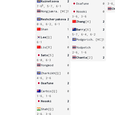
Kuznetsova
2
Osafune
0
3-6,
8
7-6
, 5-7, 6-1
C
Hongjumradsin
[WC]
1
Hosoki
0
3-6, 3-6
Meshcheryakova
2
Zhang
[4]
2
0-6, 6-2, 6-1
Shan
1
Barry
[6]
2
5-7, 6-4, 6-2
Lee
[Q]
1
Podgorichani
[WC]
1
6-1
Liu
[8]
0
Yodpetch
0
2-6, 1-6
Sato
[5]
2
Chanta
[2]
2
6-0, 6-3
Yongmod
0
Zharkikh
[Q]
0
4-6, 2-6
Osafune
2
Carbis
[Q]
0
1-6, 1-6
Hosoki
2
Shah
[Q]
0
2-6, 3-6