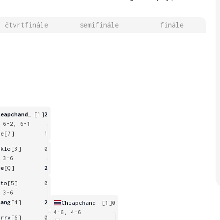
čtvrtfinále
semifinále
finále
Cheapchandej
[1]
2
 6-2, 6-1
se
[7]
1
aklo
[3]
0
 3-6
ee
[Q]
2
ato
[5]
0
 3-6
hang
[4]
2
Cheapchandej
[1]
0
4-6, 4-6
arry
[6]
0