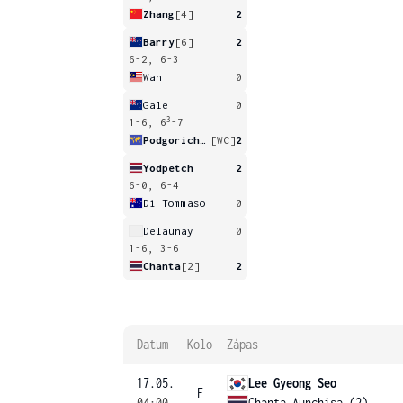
Zhang
[4]
2
Barry
[6]
2
6-2, 6-3
Wan
0
Gale
0
3
1-6, 6
-7
Podgorichani
[WC]
2
Yodpetch
2
6-0, 6-4
Di Tommaso
0
Delaunay
0
1-6, 3-6
Chanta
[2]
2
Datum
Kolo
Zápas
17.05.
Lee Gyeong Seo
F
04:00
Chanta Aunchisa (2)