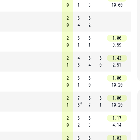
0
1
3
10.60
2
6
6
0
4
2
2
6
6
1.00
0
1
1
9.59
2
4
6
6
1.43
1
6
4
0
2.51
2
6
6
1.00
0
1
0
10.20
2
7
5
6
1.00
8
1
6
7
1
10.20
2
6
6
1.17
0
2
3
4.14
2
6
6
1.03