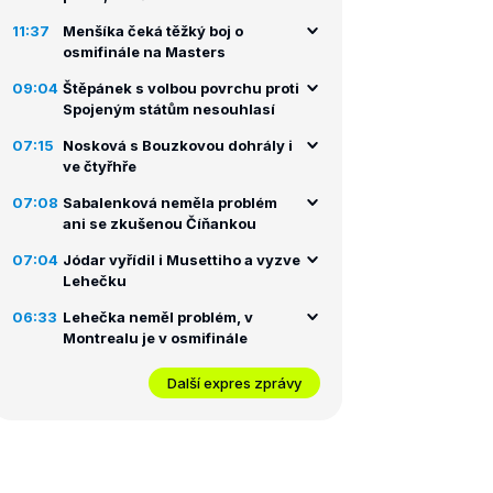
11:37
Menšíka čeká těžký boj o
osmifinále na Masters
09:04
Štěpánek s volbou povrchu proti
Spojeným státům nesouhlasí
07:15
Nosková s Bouzkovou dohrály i
ve čtyřhře
07:08
Sabalenková neměla problém
ani se zkušenou Číňankou
07:04
Jódar vyřídil i Musettiho a vyzve
Lehečku
06:33
Lehečka neměl problém, v
Montrealu je v osmifinále
Další expres zprávy