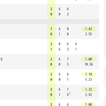
2
6
6
0
0
2
1
6
0
1.42
0
1
0
2.55
2
0
6
6
1
6
2
1
1)
2
6
7
1.00
0
0
5
10.56
2
6
6
1.10
0
0
1
5.23
2
6
7
1.32
3
0
1
6
2.92
2
6
6
1.00