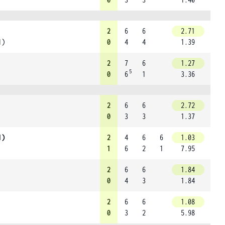
2
6
6
2.71
1)
0
4
4
1.39
2
7
6
1.27
5
0
6
1
3.36
2
6
6
2.72
0
3
3
1.37
1)
2
4
6
6
1.03
1
6
2
1
7.95
2
6
6
1.84
0
4
3
1.84
2
6
6
1.08
0
3
2
5.98