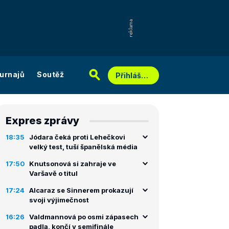
urnajů
Soutěž
Přihlášení
Expres zprávy
18:35
Jódara čeká proti Lehečkovi
velký test, tuší španělská média
17:50
Knutsonová si zahraje ve
Varšavě o titul
17:24
Alcaraz se Sinnerem prokazují
svoji výjimečnost
16:26
Valdmannová po osmi zápasech
padla, končí v semifinále