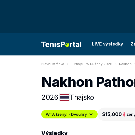
LIVE výsledky
Z
Hlavní stránka
Turnaje - WTA ženy 2026
Nakhon P
Nakhon Patho
2026
Thajsko
$15,000
WTA (ženy) - Dvouhry
žen
Výsledky