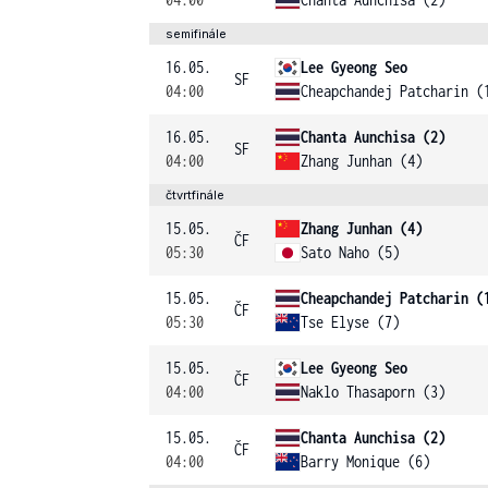
semifinále
16.05.
Lee Gyeong Seo
SF
04:00
Cheapchandej Patcharin (
16.05.
Chanta Aunchisa (2)
SF
04:00
Zhang Junhan (4)
čtvrtfinále
15.05.
Zhang Junhan (4)
ČF
05:30
Sato Naho (5)
15.05.
Cheapchandej Patcharin (
ČF
05:30
Tse Elyse (7)
15.05.
Lee Gyeong Seo
ČF
04:00
Naklo Thasaporn (3)
15.05.
Chanta Aunchisa (2)
ČF
04:00
Barry Monique (6)