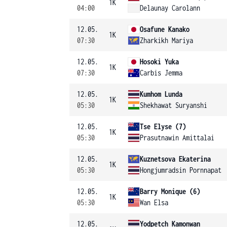
1K
04:00
Delaunay Carolann
12.05.
Osafune Kanako
1K
07:30
Zharkikh Mariya
12.05.
Hosoki Yuka
1K
07:30
Carbis Jemma
12.05.
Kumhom Lunda
1K
05:30
Shekhawat Suryanshi
12.05.
Tse Elyse (7)
1K
05:30
Prasutnawin Amittalai
12.05.
Kuznetsova Ekaterina
1K
05:30
Hongjumradsin Pornnapat
12.05.
Barry Monique (6)
1K
05:30
Wan Elsa
12.05.
Yodpetch Kamonwan