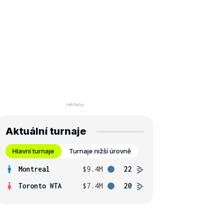
Aktuální turnaje
Hlavní turnaje
Turnaje nižší úrovně
Montreal
$9.4M
22
Toronto WTA
$7.4M
20