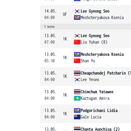
14.05.
Lee Gyeong Seo
OF
04:00
Meshcheryakova Ksenia
1. kolo
13.05.
Lee Gyeong Seo
1K
07:00
Liu Yuhan (8)
13.05.
Meshcheryakova Ksenia
1K
05:30
Shan Yu
13.05.
Cheapchandej Patcharin (
1K
04:00
Lee Yeseo
13.05.
Chimchum Yatawee
1K
04:00
Kaztugan Amira
13.05.
Podgorichani Lidia
1K
04:00
Gale Lucia
13.05.
Chanta Aunchisa (2)