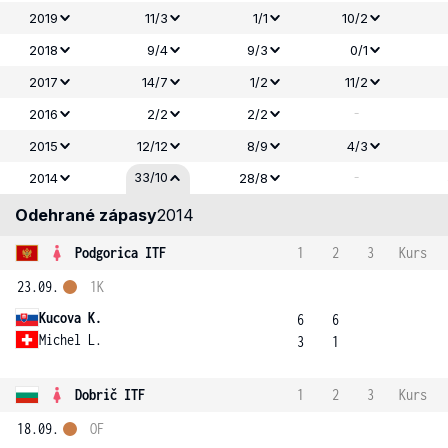
2019
11/3
1/1
10/2
2018
9/4
9/3
0/1
2017
14/7
1/2
11/2
-
2016
2/2
2/2
2015
12/12
8/9
4/3
-
33/10
2014
28/8
Odehrané zápasy
2014
Podgorica ITF
1
2
3
Kurs
23.09.
1K
Kucova K.
6
6
Michel L.
3
1
Dobrič ITF
1
2
3
Kurs
18.09.
OF