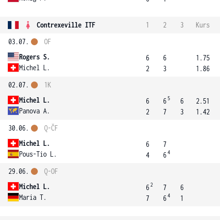
Contrexeville ITF
1
2
3
Kurs
03.07.
OF
Rogers S.
6
6
1.75
Michel L.
2
3
1.86
02.07.
1K
5
Michel L.
6
6
6
2.51
Panova A.
2
7
3
1.42
30.06.
Q-ČF
Michel L.
6
7
4
Pous-Tio L.
4
6
29.06.
Q-OF
2
Michel L.
6
7
6
4
Maria T.
7
6
1