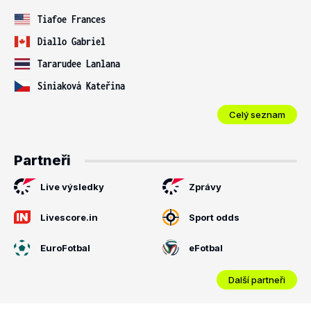
Tiafoe Frances
Diallo Gabriel
Tararudee Lanlana
Siniaková Kateřina
Celý seznam
Partneři
Live výsledky
Zprávy
Livescore.in
Sport odds
EuroFotbal
eFotbal
Další partneři