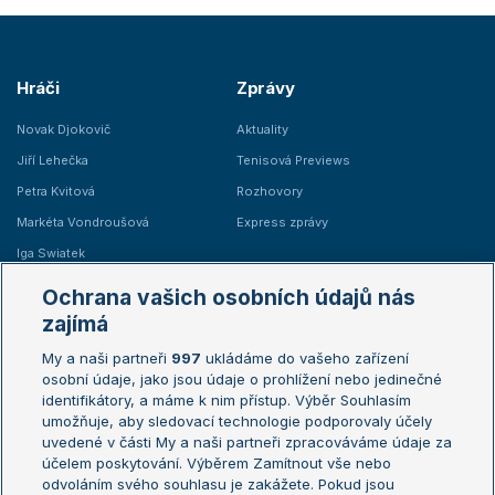
Hráči
Zprávy
Novak Djokovič
Aktuality
Jiří Lehečka
Tenisová Previews
Petra Kvitová
Rozhovory
Markéta Vondroušová
Express zprávy
Iga Swiatek
Marie Bouzková
Ochrana vašich osobních údajů nás
Žebříčky
Kalendář turnajů
zajímá
My a naši partneři
997
ukládáme do vašeho zařízení
Žebříček ATP (muži)
Australian Open
osobní údaje, jako jsou údaje o prohlížení nebo jedinečné
Žebříček WTA (ženy)
French Open
identifikátory, a máme k nim přístup. Výběr Souhlasím
umožňuje, aby sledovací technologie podporovaly účely
Sázkařský žebříček
Wimbledon
uvedené v části My a naši partneři zpracováváme údaje za
US Open
účelem poskytování. Výběrem Zamítnout vše nebo
odvoláním svého souhlasu je zakážete. Pokud jsou
Turnaj mistrů