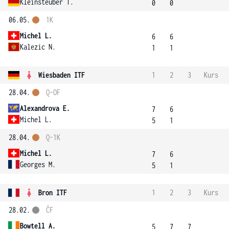
Kleinsteuber T.
0
0
06.05.
1K
Michel L.
6
6
Kalezic N.
1
1
Wiesbaden ITF
1
2
3
Kurs
28.04.
Q-OF
Alexandrova E.
7
6
Michel L.
5
1
28.04.
Q-1K
Michel L.
7
6
Georges M.
5
1
Bron ITF
1
2
3
Kurs
28.02.
ČF
Bowtell A.
5
7
7