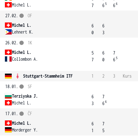
5
6
Michel L.
7
6
6
27.02.
OF
Michel L.
6
6
Lehnert K.
0
3
26.02.
1K
Michel L.
5
6
7
5
Collombon A.
7
0
6
Stuttgart-Stammheim ITF
1
2
3
Kurs
18.01.
SF
Terziyska J.
6
7
6
Michel L.
3
6
17.01.
ČF
Michel L.
6
7
Morderger Y.
1
5