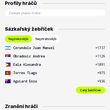
Profily hráčů
Sázkařský žebříček
Nejziskovější
Nejztrátovější
Cerundolo Juan Manuel
+1737
Obradovic Andrea
+1126
Eala Alexandra
+1091
Torres Tiago
+975
Aguiard Enzo
+936
Celý žebříček
Zranění hráči