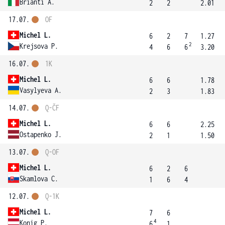
Brianti A.
2
2
2.01
17.07.
OF
Michel L.
6
2
7
1.27
2
Krejsova P.
4
6
6
3.20
16.07.
1K
Michel L.
6
6
1.78
Vasylyeva A.
2
3
1.83
14.07.
Q-ČF
Michel L.
6
6
2.25
Ostapenko J.
2
1
1.50
13.07.
Q-OF
Michel L.
6
2
6
Skamlova C.
1
6
4
12.07.
Q-1K
Michel L.
7
6
4
Konig P.
6
1