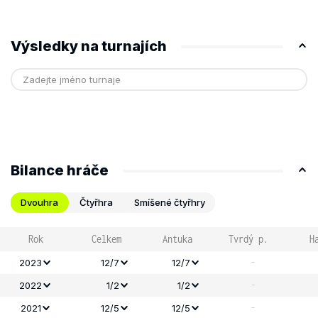
Výsledky na turnajích
Bilance hráče
Dvouhra
Čtyřhra
Smíšené čtyřhry
Rok
Celkem
Antuka
Tvrdý p.
H
-
2023
12/7
12/7
-
2022
1/2
1/2
-
2021
12/5
12/5