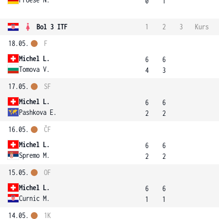
0
1
Bol 3 ITF
1
2
3
Kurs
18.05.
F
Michel L.
6
6
Tomova V.
4
3
17.05.
SF
Michel L.
6
6
Pashkova E.
2
2
16.05.
ČF
Michel L.
6
6
Spremo M.
2
2
15.05.
OF
Michel L.
6
6
Curnic M.
1
1
14.05.
1K