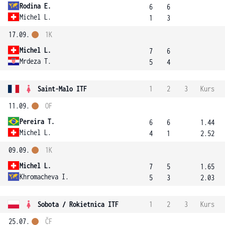
Rodina E.
6
6
Michel L.
1
3
17.09.
1K
Michel L.
7
6
Mrdeza T.
5
4
Saint-Malo ITF
1
2
3
Kurs
11.09.
OF
Pereira T.
6
6
1.44
Michel L.
4
1
2.52
09.09.
1K
Michel L.
7
5
1.65
Khromacheva I.
5
3
2.03
Sobota / Rokietnica ITF
1
2
3
Kurs
25.07.
ČF