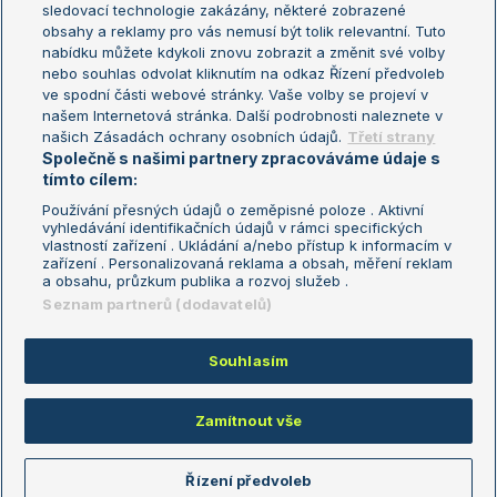
sledovací technologie zakázány, některé zobrazené
Turnaj mistryň
obsahy a reklamy pro vás nemusí být tolik relevantní. Tuto
Aktualní trendy
nabídku můžete kdykoli znovu zobrazit a změnit své volby
nebo souhlas odvolat kliknutím na odkaz Řízení předvoleb
ve spodní části webové stránky. Vaše volby se projeví v
Fotbalové přestupy
našem Internetová stránka. Další podrobnosti naleznete v
Livesport Daily
našich Zásadách ochrany osobních údajů.
Třetí strany
Společně s našimi partnery zpracováváme údaje s
LS Prague Open
tímto cílem:
Používání přesných údajů o zeměpisné poloze . Aktivní
vyhledávání identifikačních údajů v rámci specifických
vlastností zařízení . Ukládání a/nebo přístup k informacím v
Podmínky užití
Nastavení soukromí
zařízení . Personalizovaná reklama a obsah, měření reklam
GDPR a žurnalistika
Reklama
a obsahu, průzkum publika a rozvoj služeb .
Informace o zpracování osobních
Kontakt
Seznam partnerů (dodavatelů)
údajů
Tiráž
Souhlasím
Copyright © 2008-2026 TenisPortal.cz. Využíváme zpravodajství ČTK.
Zamítnout vše
Řízení předvoleb