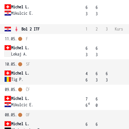
Michel L.
6
6
Mikulcic E.
3
3
Bol 2 ITF
1
2
3
Kurs
11.05.
F
Michel L.
6
6
Lekaj A.
3
3
10.05.
SF
Michel L.
4
6
6
Tig P.
6
3
3
09.05.
ČF
Michel L.
7
6
4
Mikulcic E.
6
0
08.05.
OF
Michel L.
6
6