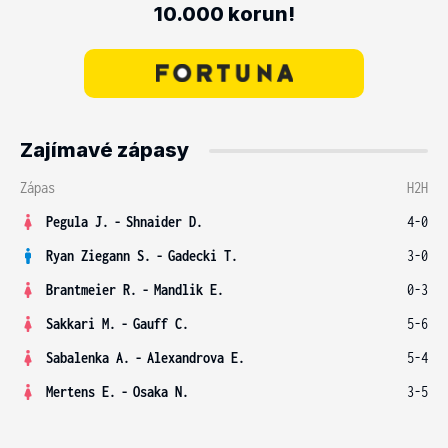
10.000 korun!
Zajímavé zápasy
Zápas
H2H
Pegula J.
-
Shnaider D.
4-0
Ryan Ziegann S.
-
Gadecki T.
3-0
Brantmeier R.
-
Mandlik E.
0-3
Sakkari M.
-
Gauff C.
5-6
Sabalenka A.
-
Alexandrova E.
5-4
Mertens E.
-
Osaka N.
3-5