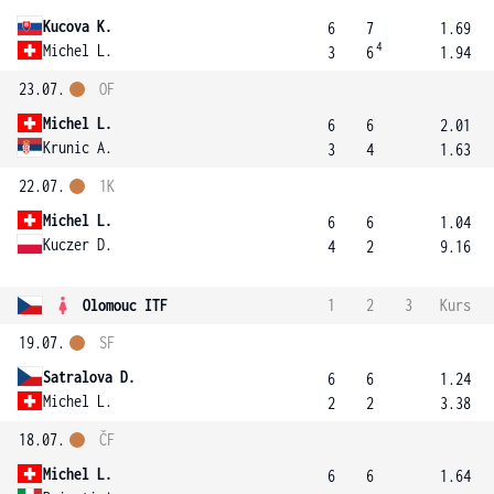
Kucova K.
6
7
1.69
4
Michel L.
3
6
1.94
23.07.
OF
Michel L.
6
6
2.01
Krunic A.
3
4
1.63
22.07.
1K
Michel L.
6
6
1.04
Kuczer D.
4
2
9.16
Olomouc ITF
1
2
3
Kurs
19.07.
SF
Satralova D.
6
6
1.24
Michel L.
2
2
3.38
18.07.
ČF
Michel L.
6
6
1.64