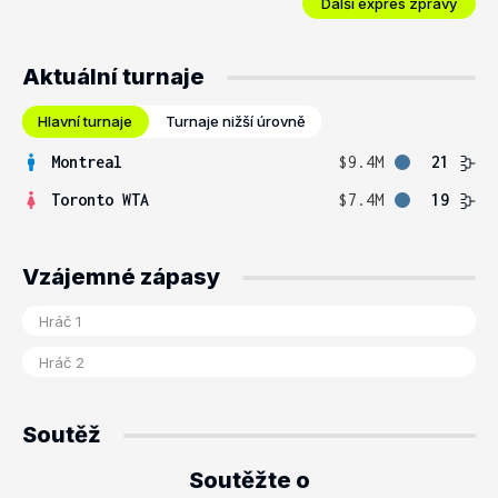
Další expres zprávy
Aktuální turnaje
Hlavní turnaje
Turnaje nižší úrovně
Montreal
$9.4M
21
Toronto WTA
$7.4M
19
Vzájemné zápasy
Soutěž
Soutěžte o