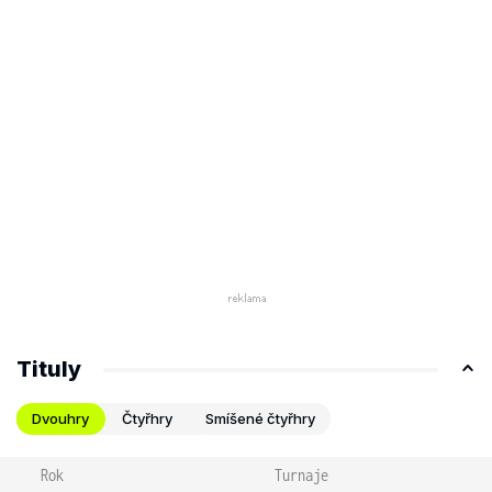
Tituly
Dvouhry
Čtyřhry
Smíšené čtyřhry
Rok
Turnaje