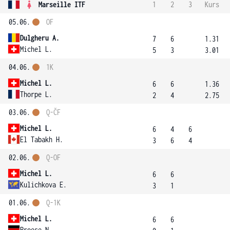
Marseille ITF
1
2
3
Kurs
05.06.
OF
Dulgheru A.
7
6
1.31
Michel L.
5
3
3.01
04.06.
1K
Michel L.
6
6
1.36
Thorpe L.
2
4
2.75
03.06.
Q-ČF
Michel L.
6
4
6
El Tabakh H.
3
6
4
02.06.
Q-OF
Michel L.
6
6
Kulichkova E.
3
1
01.06.
Q-1K
Michel L.
6
6
Proese N.