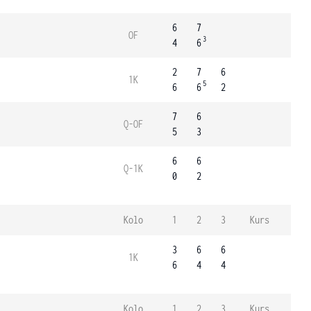
6
7
OF
3
4
6
2
7
6
1K
5
6
6
2
7
6
Q-OF
5
3
6
6
Q-1K
0
2
Kolo
1
2
3
Kurs
3
6
6
1K
6
4
4
Kolo
1
2
3
Kurs