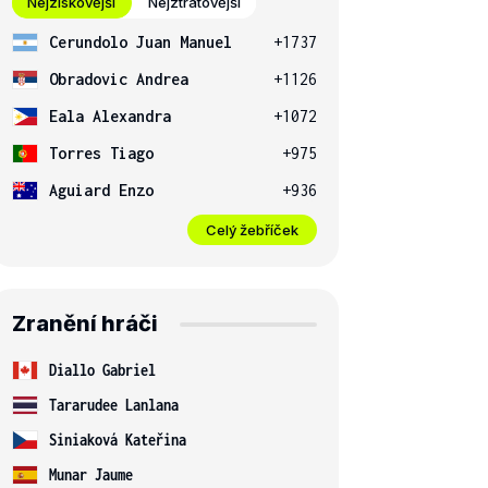
Nejziskovější
Nejztrátovější
Cerundolo Juan Manuel
+1737
Obradovic Andrea
+1126
Eala Alexandra
+1072
Torres Tiago
+975
Aguiard Enzo
+936
Celý žebříček
Zranění hráči
Diallo Gabriel
Tararudee Lanlana
Siniaková Kateřina
Munar Jaume