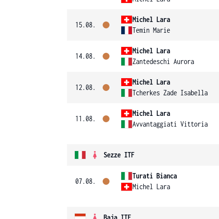
Michel Lara
15.08.
Temin Marie
Michel Lara
14.08.
Zantedeschi Aurora
Michel Lara
12.08.
Tcherkes Zade Isabella
Michel Lara
11.08.
Avvantaggiati Vittoria
Sezze ITF
Turati Bianca
07.08.
Michel Lara
Baja ITF