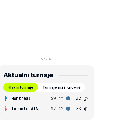
Aktuální turnaje
Hlavní turnaje
Turnaje nižší úrovně
Montreal
$9.4M
32
Toronto WTA
$7.4M
33