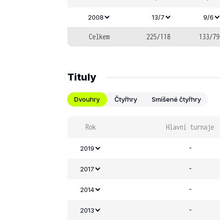
2008
13/7
9/6
Celkem
225/118
133/79
Tituly
Dvouhry
Čtyřhry
Smíšené čtyřhry
Rok
Hlavní turnaje
-
2019
-
2017
-
2014
-
2013