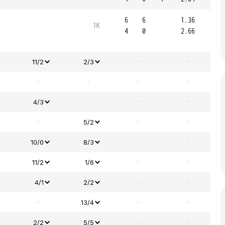
6
6
1.36
1K
4
0
2.66
-
-
11/2
2/3
-
-
-
-
-
-
-
4/3
-
-
-
5/2
-
-
10/0
8/3
-
-
11/2
1/6
-
-
4/1
2/2
-
-
-
13/4
-
-
2/2
5/5