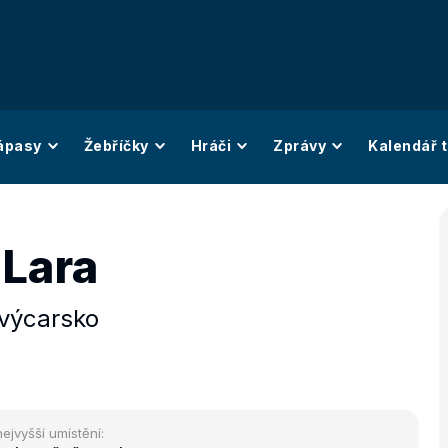
ápasy
Žebříčky
Hráči
Zprávy
Kalendář t
 Lara
výcarsko
nejvyšší umístění: