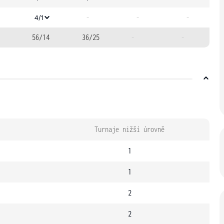
-
-
-
4/1
56/14
36/25
-
-
Turnaje nižší úrovně
1
1
2
2