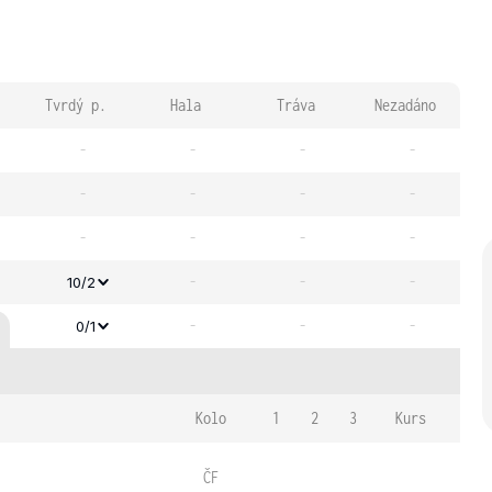
Tvrdý p.
Hala
Tráva
Nezadáno
-
-
-
-
-
-
-
-
-
-
-
-
-
-
-
10/2
-
-
-
0/1
Kolo
1
2
3
Kurs
ČF