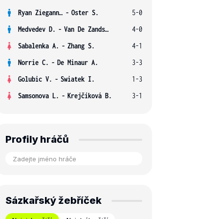
Ryan Ziegann S.
-
Oster S.
5-0
Medvedev D.
-
Van De Zandschulp B.
4-0
Sabalenka A.
-
Zhang S.
4-1
Norrie C.
-
De Minaur A.
3-3
Golubic V.
-
Swiatek I.
1-3
Samsonova L.
-
Krejčíková B.
3-1
Profily hráčů
Sázkařský žebříček