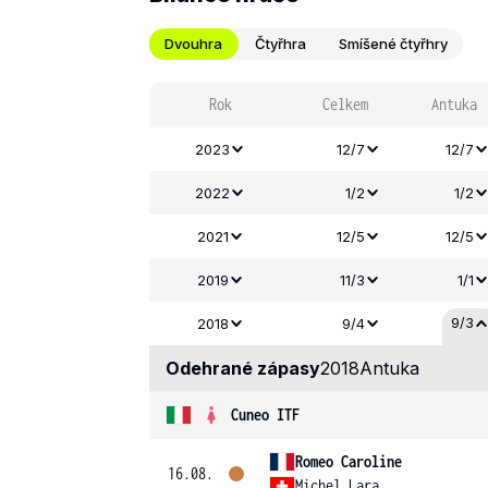
Dvouhra
Čtyřhra
Smíšené čtyřhry
Rok
Celkem
Antuka
2023
12/7
12/7
2022
1/2
1/2
2021
12/5
12/5
2019
11/3
1/1
9/3
2018
9/4
Odehrané zápasy
2018
Antuka
Cuneo ITF
Romeo Caroline
16.08.
Michel Lara