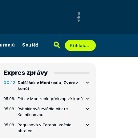
urnajů
Soutěž
Přihlášení
Expres zprávy
00:12
Další šok v Montrealu, Zverev
končí
05.08.
Fritz v Montrealu překvapivě končí
05.08.
Rybakinová zvládla bitvu s
Kasatkinovou
05.08.
Pegulaová v Torontu začala
obratem