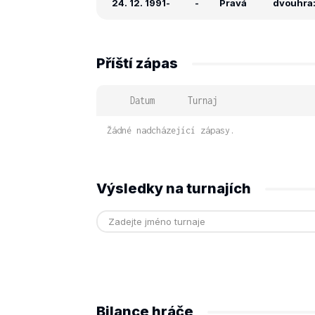
24. 12. 1991
-
-
Pravá
dvouhra: 
Příští zápas
Datum
Turnaj
Žádné nadcházející zápasy.
Výsledky na turnajích
Bilance hráče