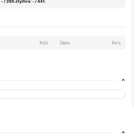
- / 285.
čtyřhra: - / 441.
Kolo
Zápas
Kurs