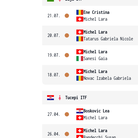
Ene Cristina
21.07.
Michel Lara
Michel Lara
20.07.
Tatarus Gabriela Nicole
Michel Lara
19.07.
Sanesi Gaia
Michel Lara
18.07.
Novac Izabela Gabriela
Tucepi ITF
Boskovic Lea
27.04.
Michel Lara
Michel Lara
26.04.
Bandecchi Susan