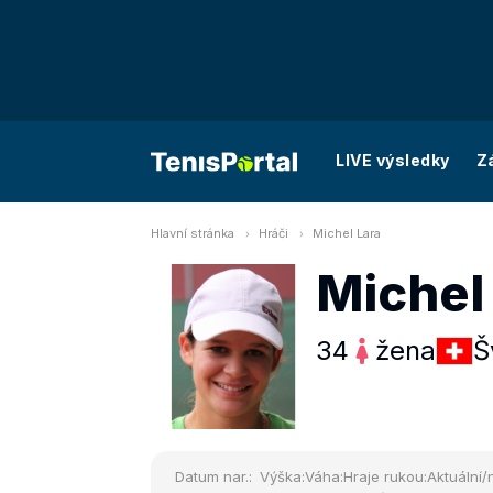
LIVE výsledky
Z
Hlavní stránka
Hráči
Michel Lara
Michel
34
žena
Š
Datum nar.:
Výška:
Váha:
Hraje rukou:
Aktuální/