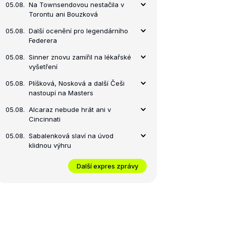
05.08.
Na Townsendovou nestačila v
Torontu ani Bouzková
05.08.
Další ocenění pro legendárního
Federera
05.08.
Sinner znovu zamířil na lékařské
vyšetření
05.08.
Plíšková, Nosková a další Češi
nastoupí na Masters
05.08.
Alcaraz nebude hrát ani v
Cincinnati
05.08.
Sabalenková slaví na úvod
klidnou výhru
Další expres zprávy