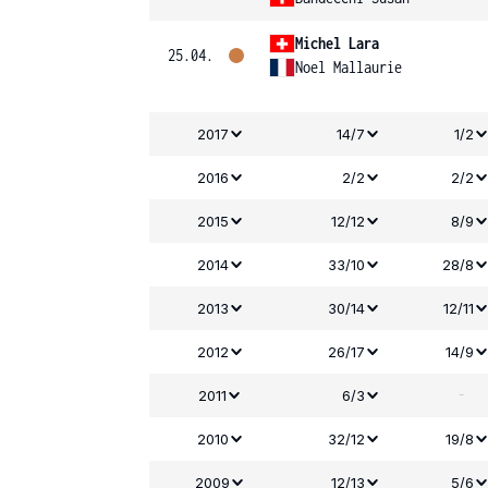
Michel Lara
25.04.
Noel Mallaurie
2017
14/7
1/2
2016
2/2
2/2
2015
12/12
8/9
2014
33/10
28/8
2013
30/14
12/11
2012
26/17
14/9
-
2011
6/3
2010
32/12
19/8
2009
12/13
5/6