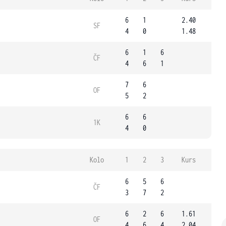
6
1
2.40
SF
4
0
1.48
6
1
6
ČF
4
6
1
7
6
OF
5
2
6
6
1K
4
0
Kolo
1
2
3
Kurs
6
5
6
ČF
3
7
2
6
2
6
1.61
OF
4
6
4
2.04