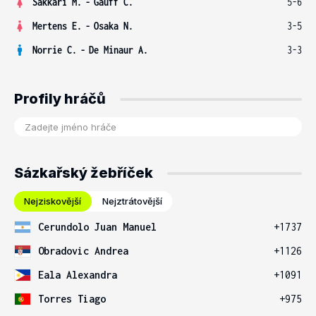
Sakkari M.
-
Gauff C.
5-6
Mertens E.
-
Osaka N.
3-5
Norrie C.
-
De Minaur A.
3-3
Profily hráčů
Sázkařský žebříček
Nejziskovější
Nejztrátovější
Cerundolo Juan Manuel
+1737
Obradovic Andrea
+1126
Eala Alexandra
+1091
Torres Tiago
+975