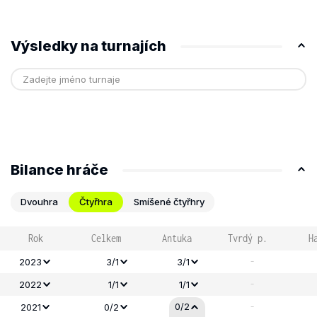
Výsledky na turnajích
Bilance hráče
Dvouhra
Čtyřhra
Smíšené čtyřhry
Rok
Celkem
Antuka
Tvrdý p.
H
-
2023
3/1
3/1
-
2022
1/1
1/1
-
0/2
2021
0/2