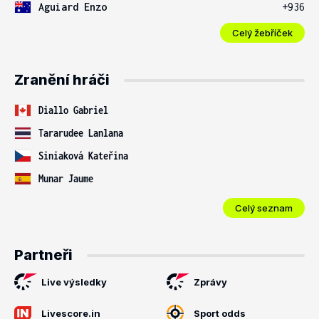
Aguiard Enzo
+936
Celý žebříček
Zranění hráči
Diallo Gabriel
Tararudee Lanlana
Siniaková Kateřina
Munar Jaume
Celý seznam
Partneři
Live výsledky
Zprávy
Livescore.in
Sport odds