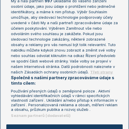
My a naši partneři
997
ukládáme do vašeho zařízení
Žebříček ATP (muži)
Australian Open
osobní údaje, jako jsou údaje o prohlížení nebo jedinečné
Žebříček WTA (ženy)
French Open
identifikátory, a máme k nim přístup. Výběr Souhlasím
umožňuje, aby sledovací technologie podporovaly účely
Sázkařský žebříček
Wimbledon
uvedené v části My a naši partneři zpracováváme údaje za
US Open
účelem poskytování. Výběrem Zamítnout vše nebo
odvoláním svého souhlasu je zakážete. Pokud jsou
Turnaj mistrů
sledovací technologie zakázány, některé zobrazené
Turnaj mistryň
obsahy a reklamy pro vás nemusí být tolik relevantní. Tuto
Aktualní trendy
nabídku můžete kdykoli znovu zobrazit a změnit své volby
nebo souhlas odvolat kliknutím na odkaz Řízení předvoleb
ve spodní části webové stránky. Vaše volby se projeví v
Fotbalové přestupy
našem Internetová stránka. Další podrobnosti naleznete v
Livesport Daily
našich Zásadách ochrany osobních údajů.
Třetí strany
Společně s našimi partnery zpracováváme údaje s
LS Prague Open
tímto cílem:
Používání přesných údajů o zeměpisné poloze . Aktivní
vyhledávání identifikačních údajů v rámci specifických
vlastností zařízení . Ukládání a/nebo přístup k informacím v
Podmínky užití
Nastavení soukromí
zařízení . Personalizovaná reklama a obsah, měření reklam
GDPR a žurnalistika
Reklama
a obsahu, průzkum publika a rozvoj služeb .
Informace o zpracování osobních
Kontakt
Seznam partnerů (dodavatelů)
údajů
Tiráž