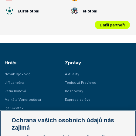
EuroFotbal
eFotbal
Další partneři
Hráči
Zprávy
Novak Djokovič
Aktuality
Jiří Lehečka
Tenisová Previews
Petra Kvitová
Rozhovory
Markéta Vondroušová
Express zprávy
Iga Swiatek
Marie Bouzková
Ochrana vašich osobních údajů nás
Žebříčky
Kalendář turnajů
zajímá