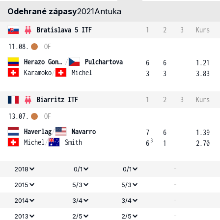
Odehrané zápasy
2021
Antuka
Bratislava 5 ITF
1
2
3
Kurs
11.08.
OF
Herazo Gonzalez
/
Pulchartova
6
6
1.21
Karamoko
/
Michel
3
3
3.83
Biarritz ITF
1
2
3
Kurs
13.07.
OF
Haverlag
/
Navarro
7
6
1.39
3
Michel
/
Smith
6
1
2.70
-
2018
0/1
0/1
-
2015
5/3
5/3
-
2014
3/4
3/4
-
2013
2/5
2/5