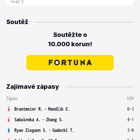
Soutěž
Soutěžte o
10.000 korun!
Zajímavé zápasy
Zápas
H2H
Brantmeier R.
-
Mandlik E.
0-3
Sabalenka A.
-
Zhang S.
4-1
Ryan Ziegann S.
-
Gadecki T.
3-0