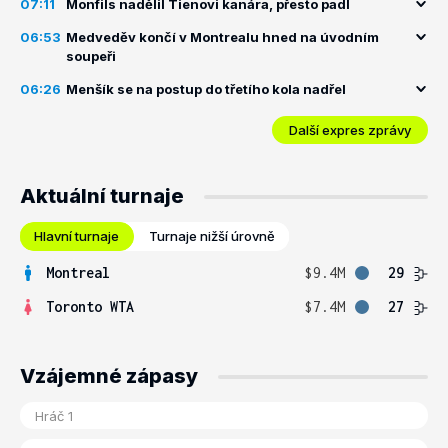
07:11
Monfils nadělil Tienovi kanára, přesto padl
06:53
Medveděv končí v Montrealu hned na úvodním
soupeři
06:26
Menšík se na postup do třetího kola nadřel
Další expres zprávy
Aktuální turnaje
Hlavní turnaje
Turnaje nižší úrovně
Montreal
$9.4M
29
Toronto WTA
$7.4M
27
Vzájemné zápasy