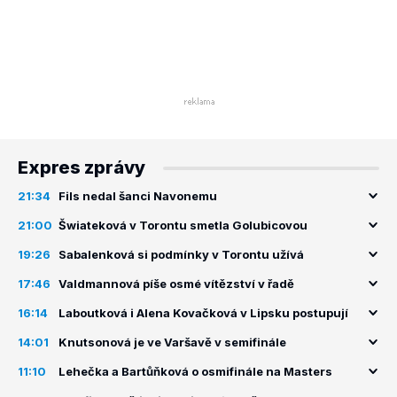
Expres zprávy
21:34
Fils nedal šanci Navonemu
21:00
Šwiateková v Torontu smetla Golubicovou
19:26
Sabalenková si podmínky v Torontu užívá
17:46
Valdmannová píše osmé vítězství v řadě
16:14
Laboutková i Alena Kovačková v Lipsku postupují
14:01
Knutsonová je ve Varšavě v semifinále
11:10
Lehečka a Bartůňková o osmifinále na Masters