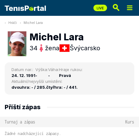
Hráči
Michel Lara
Michel Lara
34
žena
Švýcarsko
Datum nar.:
Výška:
Váha:
Hraje rukou:
24. 12. 1991
-
-
Pravá
Aktuální/nejvyšší umístění:
dvouhra: - / 285.
čtyřhra: - / 441.
Příští zápas
Turnaj a zápas
Kurs
Žádné nadcházející zápasy.