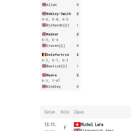
Allan
0
Webley-Smith
2
4-6, 6-0, 6-2
Richards
[Q]
1
Walker
2
6-3, 6-4
Craven
[Q]
0
Delefortrie
2
6-3, 6-7, 6-3
Bastick
[Q]
1
Moore
2
3
6-3, 7-6
Windley
0
Datum
Kolo
Zápas
13.11.
Michel Lara
F
--:--
Fitzpatrick Anna