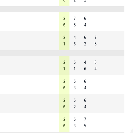
2
7
6
0
5
4
2
4
6
7
1
6
2
5
2
6
4
6
1
1
6
4
2
6
6
0
3
4
2
6
6
0
2
4
2
6
7
0
3
5