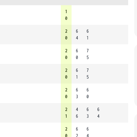
1
0
2
6
6
0
4
1
2
6
7
0
0
5
2
6
7
0
1
5
2
6
6
0
3
0
2
4
6
6
1
6
3
4
2
6
6
0
2
4