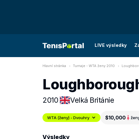
LIVE výsledky
Z
Hlavní stránka
Turnaje - WTA ženy 2010
Loughboro
Loughborough
2010
Velká Británie
$10,000
WTA (ženy) - Dvouhry
žen
Výsledky