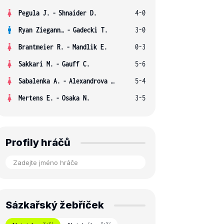
Pegula J.
-
Shnaider D.
4-0
Ryan Ziegann S.
-
Gadecki T.
3-0
Brantmeier R.
-
Mandlik E.
0-3
Sakkari M.
-
Gauff C.
5-6
Sabalenka A.
-
Alexandrova E.
5-4
Mertens E.
-
Osaka N.
3-5
Profily hráčů
Sázkařský žebříček