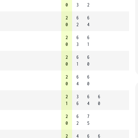
0
3
2
2
6
6
0
2
4
2
6
6
0
3
1
2
6
6
0
1
0
2
6
6
0
4
0
2
3
6
6
1
6
4
0
2
6
7
0
2
5
2
4
6
6