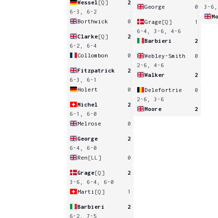
Wessel
[Q]
2
George
0
3-6,
6-3, 6-2
M
Borthwick
0
Grage
[Q]
1
6-4, 3-6, 4-6
Clarke
[Q]
2
Barbieri
2
6-2, 6-4
Collombon
0
Webley-Smith
0
2-6, 4-6
Fitzpatrick
2
Walker
2
6-3, 6-1
Holert
0
Delefortrie
0
2-6, 3-6
Michel
2
Moore
2
6-1, 6-0
Melrose
0
George
2
6-4, 6-0
Ren
[LL]
0
Grage
[Q]
2
3-6, 6-4, 6-0
Marti
[Q]
1
Barbieri
2
6-2, 7-5