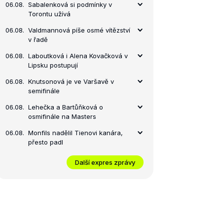
06.08.
Sabalenková si podmínky v
Torontu užívá
06.08.
Valdmannová píše osmé vítězství
v řadě
06.08.
Laboutková i Alena Kovačková v
Lipsku postupují
06.08.
Knutsonová je ve Varšavě v
semifinále
06.08.
Lehečka a Bartůňková o
osmifinále na Masters
06.08.
Monfils nadělil Tienovi kanára,
přesto padl
Další expres zprávy