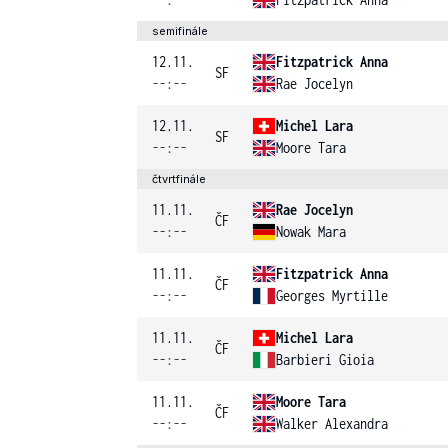
semifinále
12.11.
Fitzpatrick Anna
SF
--:--
Rae Jocelyn
12.11.
Michel Lara
SF
--:--
Moore Tara
čtvrtfinále
11.11.
Rae Jocelyn
ČF
--:--
Nowak Mara
11.11.
Fitzpatrick Anna
ČF
--:--
Georges Myrtille
11.11.
Michel Lara
ČF
--:--
Barbieri Gioia
11.11.
Moore Tara
ČF
--:--
Walker Alexandra