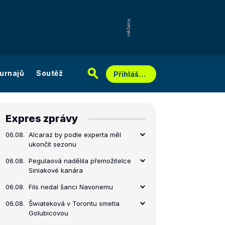
urnajů
Soutěž
Přihlášení
Expres zprávy
06.08.
Alcaraz by podle experta měl
ukončit sezonu
06.08.
Pegulaová nadělila přemožitelce
Siniakové kanára
06.08.
Fils nedal šanci Navonemu
06.08.
Šwiateková v Torontu smetla
Golubicovou