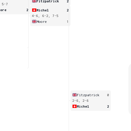
Fitzpatrick
2
 5-7
oore
2
Michel
2
4-6, 6-2, 7-5
Moore
1
Fitzpatrick
0
2-6, 2-6
Michel
2