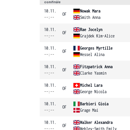
osmifinále
10.11.
Nowak Mara
OF
--:--
Smith Anna
10.11.
Rae Jocelyn
OF
--:--
Grajdek Kim-Alice
10.11.
Georges Myrtille
OF
--:--
Wessel Alina
10.11.
Fitzpatrick Anna
OF
--:--
Clarke Yasmin
10.11.
Michel Lara
OF
--:--
George Nicola
10.11.
Barbieri Gioia
OF
--:--
Grage Mai
10.11.
Walker Alexandra
OF
--:--
Webley-Smith Emily