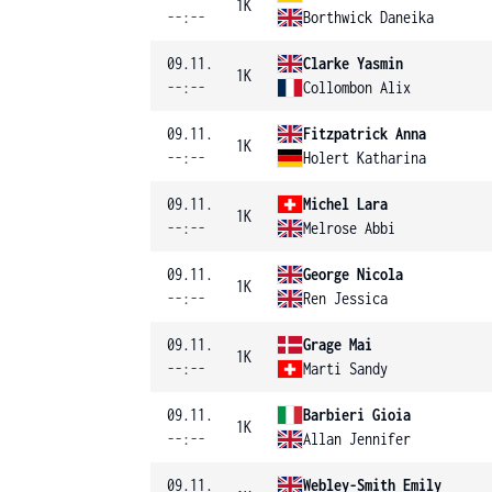
1K
--:--
Borthwick Daneika
09.11.
Clarke Yasmin
1K
--:--
Collombon Alix
09.11.
Fitzpatrick Anna
1K
--:--
Holert Katharina
09.11.
Michel Lara
1K
--:--
Melrose Abbi
09.11.
George Nicola
1K
--:--
Ren Jessica
09.11.
Grage Mai
1K
--:--
Marti Sandy
09.11.
Barbieri Gioia
1K
--:--
Allan Jennifer
09.11.
Webley-Smith Emily