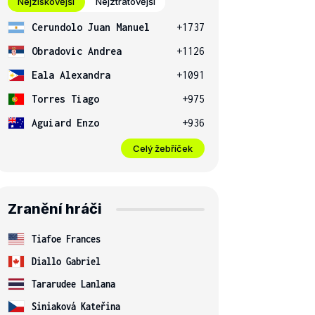
Nejziskovější
Nejztrátovější
Cerundolo Juan Manuel
+1737
Obradovic Andrea
+1126
Eala Alexandra
+1091
Torres Tiago
+975
Aguiard Enzo
+936
Celý žebříček
Zranění hráči
Tiafoe Frances
Diallo Gabriel
Tararudee Lanlana
Siniaková Kateřina