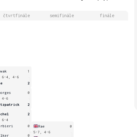
čtvrtfinále
semifinále
finále
owak
1
 6-4, 4-6
ae
2
eorges
0
 4-6
itzpatrick
2
ichel
2
 6-4
arbieri
0
Rae
0
5-7, 4-6
alker
0