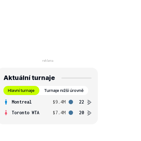
Aktuální turnaje
Hlavní turnaje
Turnaje nižší úrovně
Montreal
$9.4M
22
Toronto WTA
$7.4M
20