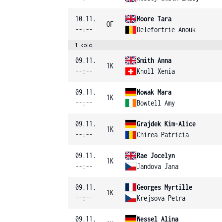
10.11.
Moore Tara
OF
--:--
Delefortrie Anouk
1. kolo
09.11.
Smith Anna
1K
--:--
Knoll Xenia
09.11.
Nowak Mara
1K
--:--
Bowtell Amy
09.11.
Grajdek Kim-Alice
1K
--:--
Chirea Patricia
09.11.
Rae Jocelyn
1K
--:--
Jandova Jana
09.11.
Georges Myrtille
1K
--:--
Krejsova Petra
09.11.
Wessel Alina