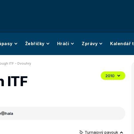
ápasy
Žebříčky
Hráči
Zprávy
Kalendář t
ugh ITF - Dvouhry
 ITF
2010
y
hala
Turnajový pavouk