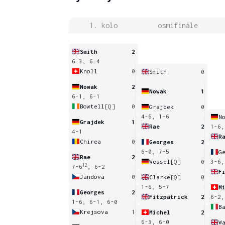
1. kolo
osmifinále
Smith
2
6-3, 6-4
Knoll
0
Smith
0
Nowak
2
Nowak
1
6-1, 6-1
Bowtell
[Q]
0
Grajdek
0
4-6, 1-6
N
Grajdek
1
Rae
2
1-6,
4-1
R
Chirea
0
Georges
2
6-0, 7-5
G
Rae
2
Wessel
[Q]
0
3-6,
12
7-6
, 6-2
F
Jandova
0
Clarke
[Q]
0
1-6, 5-7
M
Georges
2
Fitzpatrick
2
6-2,
1-6, 6-1, 6-0
B
Krejsova
1
Michel
2
6-3, 6-0
W