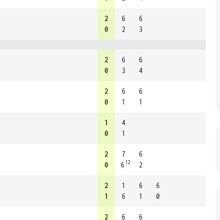
2
6
6
0
2
3
2
6
6
0
3
4
2
6
6
0
1
1
1
4
0
1
2
7
6
12
0
6
2
2
1
6
6
1
6
1
0
2
6
6