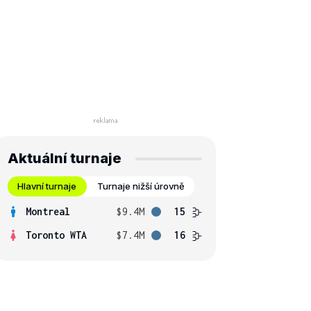
Aktuální turnaje
Hlavní turnaje
Turnaje nižší úrovně
Montreal
$9.4M
15
Toronto WTA
$7.4M
16