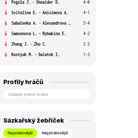
Pegula J.
-
Shnaider D.
4-0
Svitolina E.
-
Anisimova A.
4-1
Sabalenka A.
-
Alexandrova E.
5-4
Samsonova L.
-
Rybakina E.
4-2
Zhang J.
-
Zhu C.
2-2
Kostyuk M.
-
Swiatek I.
1-3
Profily hráčů
Sázkařský žebříček
Nejziskovější
Nejztrátovější