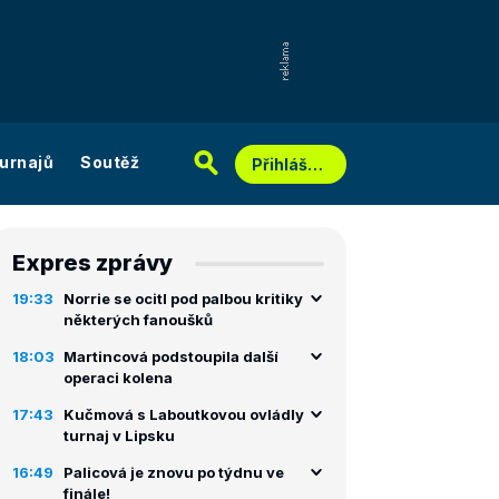
urnajů
Soutěž
Přihlášení
Expres zprávy
19:33
Norrie se ocitl pod palbou kritiky
některých fanoušků
18:03
Martincová podstoupila další
operaci kolena
17:43
Kučmová s Laboutkovou ovládly
turnaj v Lipsku
16:49
Palicová je znovu po týdnu ve
finále!