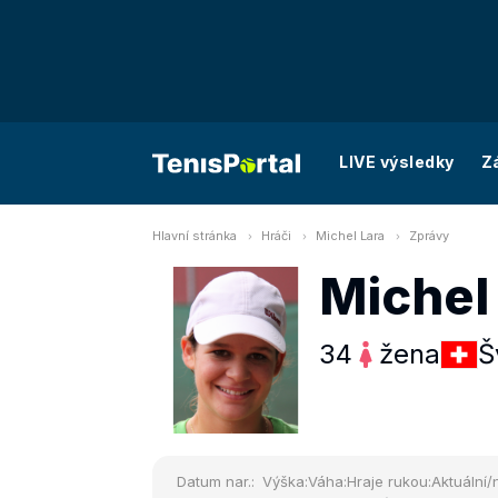
LIVE výsledky
Z
Hlavní stránka
Hráči
Michel Lara
Zprávy
Michel
34
žena
Š
Datum nar.:
Výška:
Váha:
Hraje rukou:
Aktuální/