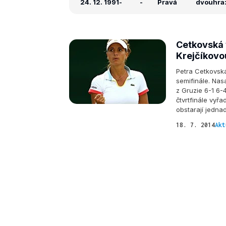
24. 12. 1991
-
-
Pravá
dvouhra: 
Cetkovská v
Krejčíkovo
Petra Cetkovská
semifinále. Nas
z Gruzie 6-1 6-4
čtvrtfinále vyř
obstarají jedna
18. 7. 2014
Akt