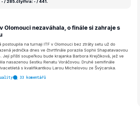
- / 285.
čtyřhra: - / 441.
 Olomouci nezaváhala, o finále si zahraje s
u
 postoupila na turnaji ITF v Olomouci bez ztráty setu už do
azená jednička dnes ve čtvrtfinále porazila Sophii Shapatavaovou
. Její příští soupeřkou bude krajanka Barbora Krejčíková, jež ve
adila nasazenou šestku Renatu Voráčovou. Druhé semifinále
dvacetiletá s kvalifikantkou Larou Michelovou ze Švýcarska.
uality
33 komentářů