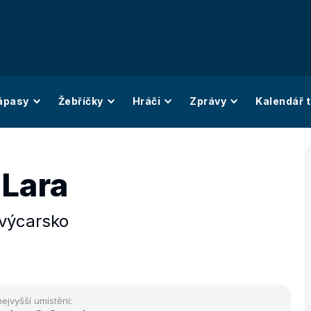
ápasy
Žebříčky
Hráči
Zprávy
Kalendář t
 Lara
výcarsko
nejvyšší umístění: