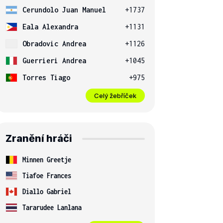
Cerundolo Juan Manuel
+1737
Eala Alexandra
+1131
Obradovic Andrea
+1126
Guerrieri Andrea
+1045
Torres Tiago
+975
Celý žebříček
Zranění hráči
Minnen Greetje
Tiafoe Frances
Diallo Gabriel
Tararudee Lanlana