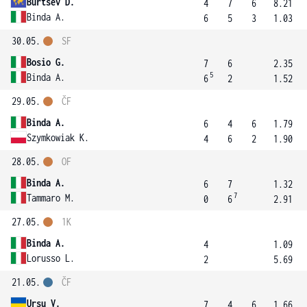
Burtsev D.
4
7
6
8.21
Binda A.
6
5
3
1.03
30.05.
SF
Bosio G.
7
6
2.35
5
Binda A.
6
2
1.52
29.05.
ČF
Binda A.
6
4
6
1.79
Szymkowiak K.
4
6
2
1.90
28.05.
OF
Binda A.
6
7
1.32
7
Tammaro M.
0
6
2.91
27.05.
1K
Binda A.
4
1.09
Lorusso L.
2
5.69
21.05.
ČF
Ursu V.
7
4
6
1.66