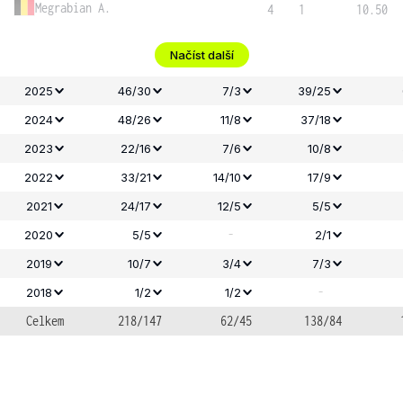
Megrabian A.
4
1
10.50
Načíst další
2025
46/30
7/3
39/25
2024
48/26
11/8
37/18
2023
22/16
7/6
10/8
2022
33/21
14/10
17/9
2021
24/17
12/5
5/5
-
2020
5/5
2/1
2019
10/7
3/4
7/3
-
2018
1/2
1/2
Celkem
218/147
62/45
138/84