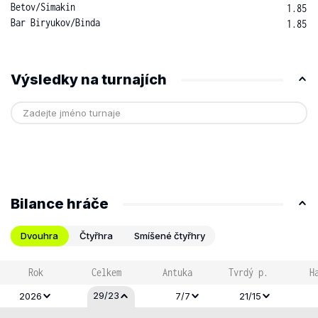
Betov
/
Simakin
1.85
Bar Biryukov
/
Binda
1.85
Výsledky na turnajích
Bilance hráče
Dvouhra
Čtyřhra
Smíšené čtyřhry
Rok
Celkem
Antuka
Tvrdý p.
H
29/23
2026
7/7
21/15