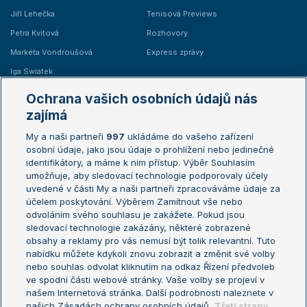
Jiří Lehečka
Tenisová Previews
Petra Kvitová
Rozhovory
Markéta Vondroušová
Express zprávy
Iga Swiatek
Marie Bouzková
Ochrana vašich osobních údajů nás
Žebříčky
Kalendář turnajů
zajímá
My a naši partneři
997
ukládáme do vašeho zařízení
Žebříček ATP (muži)
Australian Open
osobní údaje, jako jsou údaje o prohlížení nebo jedinečné
Žebříček WTA (ženy)
French Open
identifikátory, a máme k nim přístup. Výběr Souhlasím
umožňuje, aby sledovací technologie podporovaly účely
Sázkařský žebříček
Wimbledon
uvedené v části My a naši partneři zpracováváme údaje za
US Open
účelem poskytování. Výběrem Zamítnout vše nebo
odvoláním svého souhlasu je zakážete. Pokud jsou
Turnaj mistrů
sledovací technologie zakázány, některé zobrazené
Turnaj mistryň
obsahy a reklamy pro vás nemusí být tolik relevantní. Tuto
Aktualní trendy
nabídku můžete kdykoli znovu zobrazit a změnit své volby
nebo souhlas odvolat kliknutím na odkaz Řízení předvoleb
ve spodní části webové stránky. Vaše volby se projeví v
Fotbalové přestupy
našem Internetová stránka. Další podrobnosti naleznete v
Livesport Daily
našich Zásadách ochrany osobních údajů.
Třetí strany