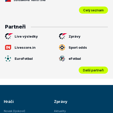
Celý seznam
Partneři
Live výsledky
Zprávy
Livescore.in
Sport odds
EuroFotbal
eFotbal
Další partneři
Hráči
Zprávy
Novak Djokovič
Aktuality