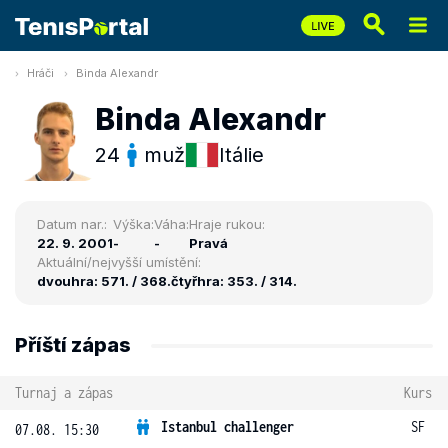
Hráči
Binda Alexandr
Binda Alexandr
24
muž
Itálie
Datum nar.:
Výška:
Váha:
Hraje rukou:
22. 9. 2001
-
-
Pravá
Aktuální/nejvyšší umístění:
dvouhra: 571. / 368.
čtyřhra: 353. / 314.
Příští zápas
Turnaj a zápas
Kurs
Istanbul challenger
SF
07.08. 15:30