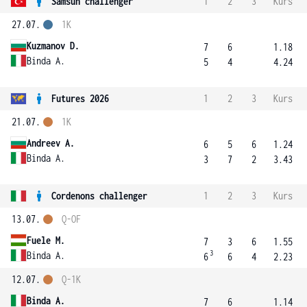
Samsun challenger
1
2
3
Kurs
27.07.
1K
Kuzmanov D.
7
6
1.18
Binda A.
5
4
4.24
Futures 2026
1
2
3
Kurs
21.07.
1K
Andreev A.
6
5
6
1.24
Binda A.
3
7
2
3.43
Cordenons challenger
1
2
3
Kurs
13.07.
Q-OF
Fuele M.
7
3
6
1.55
3
Binda A.
6
6
4
2.23
12.07.
Q-1K
Binda A.
7
6
1.14