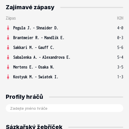
Zajímavé zápasy
Zápas
H2H
Pegula J.
-
Shnaider D.
4-0
Brantmeier R.
-
Mandlik E.
0-3
Sakkari M.
-
Gauff C.
5-6
Sabalenka A.
-
Alexandrova E.
5-4
Mertens E.
-
Osaka N.
3-5
Kostyuk M.
-
Swiatek I.
1-3
Profily hráčů
Sázkařský žebříček