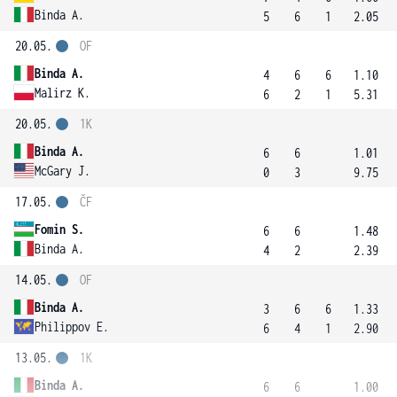
Binda A.
5
6
1
2.05
20.05.
OF
Binda A.
4
6
6
1.10
Malirz K.
6
2
1
5.31
20.05.
1K
Binda A.
6
6
1.01
McGary J.
0
3
9.75
17.05.
ČF
Fomin S.
6
6
1.48
Binda A.
4
2
2.39
14.05.
OF
Binda A.
3
6
6
1.33
Philippov E.
6
4
1
2.90
13.05.
1K
Binda A.
6
6
1.00