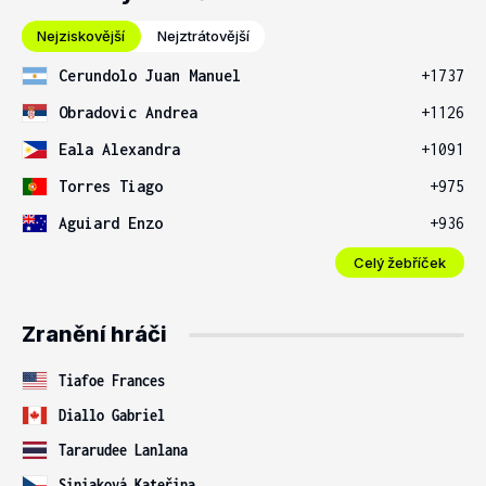
Nejziskovější
Nejztrátovější
Cerundolo Juan Manuel
+1737
Obradovic Andrea
+1126
Eala Alexandra
+1091
Torres Tiago
+975
Aguiard Enzo
+936
Celý žebříček
Zranění hráči
Tiafoe Frances
Diallo Gabriel
Tararudee Lanlana
Siniaková Kateřina