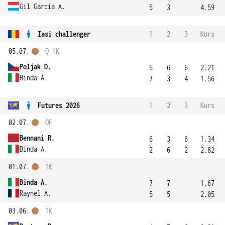
Gil Garcia A.
5
3
4.59
Iasi challenger
1
2
3
Kurs
05.07.
Q-1K
Poljak D.
5
6
6
2.21
Binda A.
7
3
4
1.56
Futures 2026
1
2
3
Kurs
02.07.
OF
Bennani R.
6
3
6
1.34
Binda A.
2
6
2
2.82
01.07.
1K
Binda A.
7
7
1.67
Raynel A.
5
5
2.05
03.06.
1K