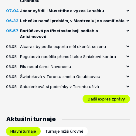
Číňankou
07:04
Jódar vyřídil i Musettiho a vyzve Lehečku
06:33
Lehečka neměl problém, v Montrealu je v osmifinále
05:57
Bartůňková po třísetovém boji podlehla
Anisimovové
06.08.
Alcaraz by podle experta měl ukončit sezonu
06.08.
Pegulaová nadělila přemožitelce Siniakové kanára
06.08.
Fils nedal šanci Navonemu
06.08.
Šwiateková v Torontu smetla Golubicovou
06.08.
Sabalenková si podmínky v Torontu užívá
Další expres zprávy
Aktuální turnaje
Hlavní turnaje
Turnaje nižší úrovně