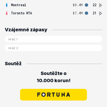
Montreal
$9.4M
22
Toronto WTA
$7.4M
21
Vzájemné zápasy
Soutěž
Soutěžte o
10.000 korun!