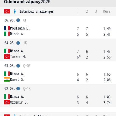
Odehrané zápasy
2026
Istanbul challenger
1
2
3
Kurs
06.08.
OF
Poullain L.
7
7
1.49
Binda A.
5
5
2.41
04.08.
1K
Binda A.
7
6
1.43
5
Turker M.
6
2
2.56
03.08.
Q-OF
Binda A.
6
6
1.65
Rawat S.
4
2
2.06
02.08.
Q-1K
Binda A.
6
6
1.03
Ozdemir S.
3
4
7.74