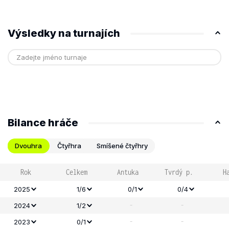
Výsledky na turnajích
Bilance hráče
Dvouhra
Čtyřhra
Smíšené čtyřhry
Rok
Celkem
Antuka
Tvrdý p.
H
2025
1/6
0/1
0/4
-
-
2024
1/2
-
-
2023
0/1