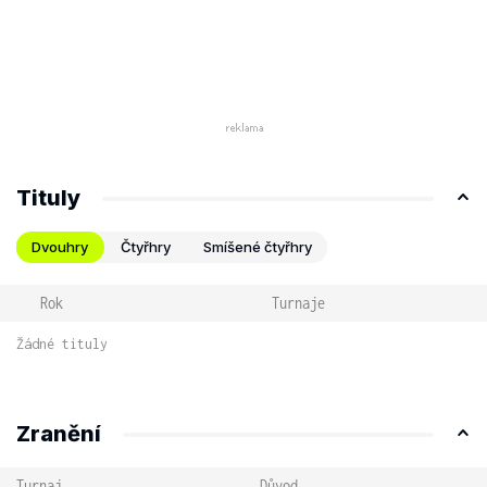
Tituly
Dvouhry
Čtyřhry
Smíšené čtyřhry
Rok
Turnaje
Žádné tituly
Zranění
Turnaj
Důvod