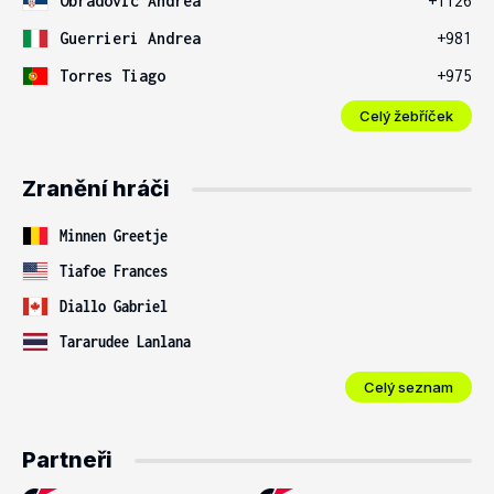
Obradovic Andrea
+1126
Guerrieri Andrea
+981
Torres Tiago
+975
Celý žebříček
Zranění hráči
Minnen Greetje
Tiafoe Frances
Diallo Gabriel
Tararudee Lanlana
Celý seznam
Partneři