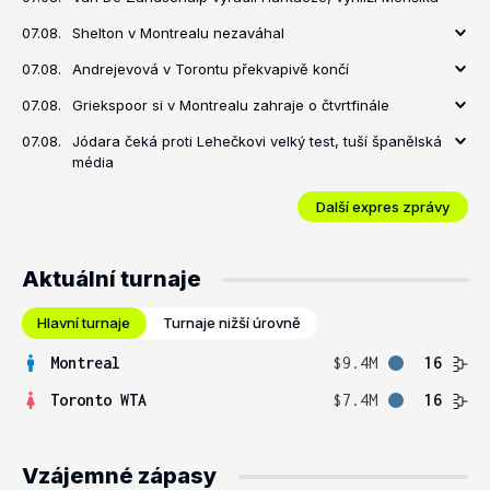
07.08.
Shelton v Montrealu nezaváhal
07.08.
Andrejevová v Torontu překvapivě končí
07.08.
Griekspoor si v Montrealu zahraje o čtvrtfinále
07.08.
Jódara čeká proti Lehečkovi velký test, tuší španělská
média
Další expres zprávy
Aktuální turnaje
Hlavní turnaje
Turnaje nižší úrovně
Montreal
$9.4M
16
Toronto WTA
$7.4M
16
Vzájemné zápasy