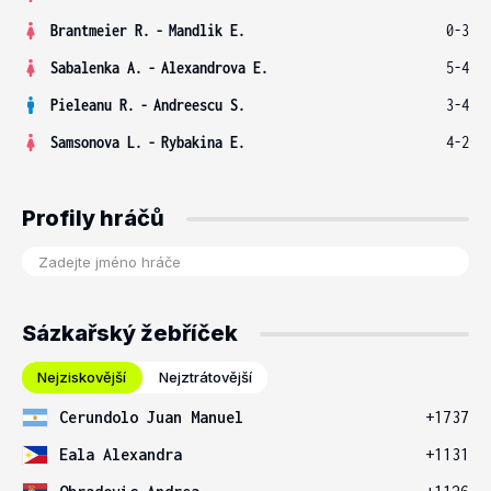
Brantmeier R.
-
Mandlik E.
0-3
Sabalenka A.
-
Alexandrova E.
5-4
Pieleanu R.
-
Andreescu S.
3-4
Samsonova L.
-
Rybakina E.
4-2
Profily hráčů
Sázkařský žebříček
Nejziskovější
Nejztrátovější
Cerundolo Juan Manuel
+1737
Eala Alexandra
+1131