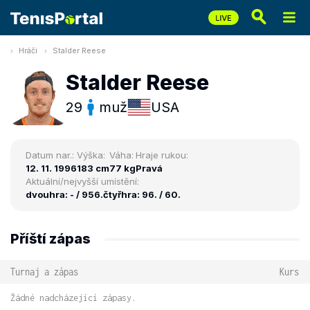
Hráči
Stalder Reese
Stalder Reese
29
muž
USA
Datum nar.:
Výška:
Váha:
Hraje rukou:
12. 11. 1996
183 cm
77 kg
Pravá
Aktuální/nejvyšší umístění:
dvouhra: - / 956.
čtyřhra: 96. / 60.
Příští zápas
Turnaj a zápas
Kurs
Žádné nadcházející zápasy.