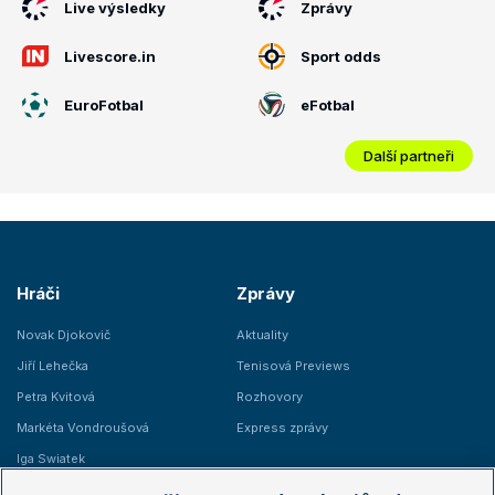
Live výsledky
Zprávy
Livescore.in
Sport odds
EuroFotbal
eFotbal
Další partneři
Hráči
Zprávy
Novak Djokovič
Aktuality
Jiří Lehečka
Tenisová Previews
Petra Kvitová
Rozhovory
Markéta Vondroušová
Express zprávy
Iga Swiatek
Marie Bouzková