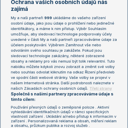
Ochrana vašich osobních údajů nás
Žebříčky
Kalendář turnajů
zajímá
My a naši partneři
999
ukládáme do vašeho zařízení
Žebříček ATP (muži)
Australian Open
osobní údaje, jako jsou údaje o prohlížení nebo jedinečné
Žebříček WTA (ženy)
French Open
identifikátory, a máme k nim přístup. Výběr Souhlasím
umožňuje, aby sledovací technologie podporovaly účely
Sázkařský žebříček
Wimbledon
uvedené v části My a naši partneři zpracováváme údaje za
US Open
účelem poskytování. Výběrem Zamítnout vše nebo
odvoláním svého souhlasu je zakážete. Pokud jsou
Turnaj mistrů
sledovací technologie zakázány, některé zobrazené
Turnaj mistryň
obsahy a reklamy pro vás nemusí být tolik relevantní. Tuto
Aktualní trendy
nabídku můžete kdykoli znovu zobrazit a změnit své volby
nebo souhlas odvolat kliknutím na odkaz Řízení předvoleb
ve spodní části webové stránky. Vaše volby se projeví v
Fotbalové přestupy
našem Internetová stránka. Další podrobnosti naleznete v
Livesport Daily
našich Zásadách ochrany osobních údajů.
Třetí strany
Společně s našimi partnery zpracováváme údaje s
LS Prague Open
tímto cílem:
Používání přesných údajů o zeměpisné poloze . Aktivní
vyhledávání identifikačních údajů v rámci specifických
vlastností zařízení . Ukládání a/nebo přístup k informacím v
Podmínky užití
Nastavení soukromí
zařízení . Personalizovaná reklama a obsah, měření reklam
GDPR a žurnalistika
Reklama
a obsahu, průzkum publika a rozvoj služeb .
Informace o zpracování osobních