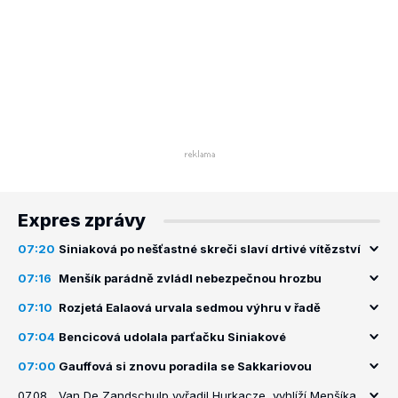
Expres zprávy
07:20
Siniaková po nešťastné skreči slaví drtivé vítězství
07:16
Menšík parádně zvládl nebezpečnou hrozbu
07:10
Rozjetá Ealaová urvala sedmou výhru v řadě
07:04
Bencicová udolala parťačku Siniakové
07:00
Gauffová si znovu poradila se Sakkariovou
07.08.
Van De Zandschulp vyřadil Hurkacze, vyhlíží Menšíka