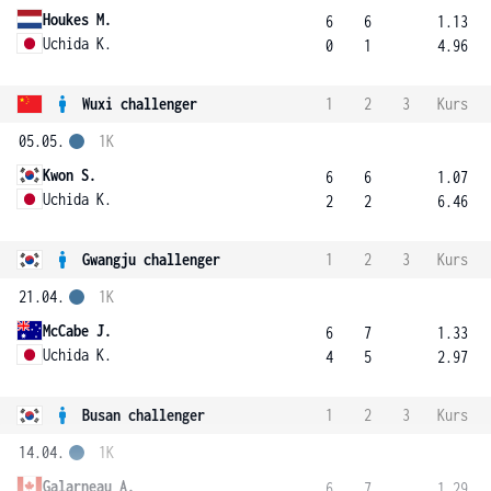
Houkes M.
6
6
1.13
Uchida K.
0
1
4.96
Wuxi challenger
1
2
3
Kurs
05.05.
1K
Kwon S.
6
6
1.07
Uchida K.
2
2
6.46
Gwangju challenger
1
2
3
Kurs
21.04.
1K
McCabe J.
6
7
1.33
Uchida K.
4
5
2.97
Busan challenger
1
2
3
Kurs
14.04.
1K
Galarneau A.
6
7
1.29