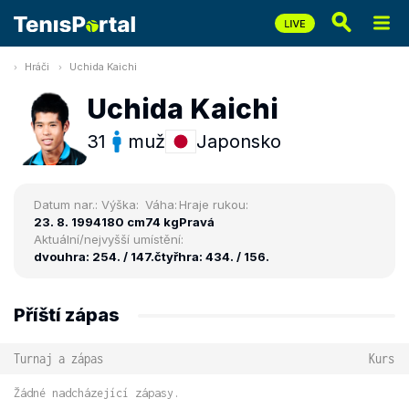
Hráči
Uchida Kaichi
Uchida Kaichi
31
muž
Japonsko
Datum nar.:
Výška:
Váha:
Hraje rukou:
23. 8. 1994
180 cm
74 kg
Pravá
Aktuální/nejvyšší umístění:
dvouhra: 254. / 147.
čtyřhra: 434. / 156.
Příští zápas
Turnaj a zápas
Kurs
Žádné nadcházející zápasy.