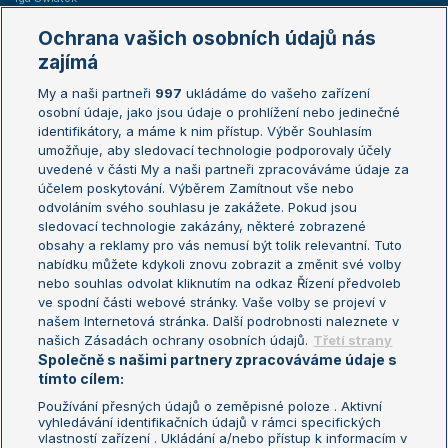
Marie Bouzková
Ochrana vašich osobních údajů nás
Žebříčky
Kalendář turnajů
zajímá
My a naši partneři
997
ukládáme do vašeho zařízení
Žebříček ATP (muži)
Australian Open
osobní údaje, jako jsou údaje o prohlížení nebo jedinečné
Žebříček WTA (ženy)
French Open
identifikátory, a máme k nim přístup. Výběr Souhlasím
umožňuje, aby sledovací technologie podporovaly účely
Sázkařský žebříček
Wimbledon
uvedené v části My a naši partneři zpracováváme údaje za
US Open
účelem poskytování. Výběrem Zamítnout vše nebo
odvoláním svého souhlasu je zakážete. Pokud jsou
Turnaj mistrů
sledovací technologie zakázány, některé zobrazené
Turnaj mistryň
obsahy a reklamy pro vás nemusí být tolik relevantní. Tuto
Aktualní trendy
nabídku můžete kdykoli znovu zobrazit a změnit své volby
nebo souhlas odvolat kliknutím na odkaz Řízení předvoleb
ve spodní části webové stránky. Vaše volby se projeví v
Fotbalové přestupy
našem Internetová stránka. Další podrobnosti naleznete v
Livesport Daily
našich Zásadách ochrany osobních údajů.
Třetí strany
Společně s našimi partnery zpracováváme údaje s
LS Prague Open
tímto cílem:
Používání přesných údajů o zeměpisné poloze . Aktivní
vyhledávání identifikačních údajů v rámci specifických
vlastností zařízení . Ukládání a/nebo přístup k informacím v
Podmínky užití
Nastavení soukromí