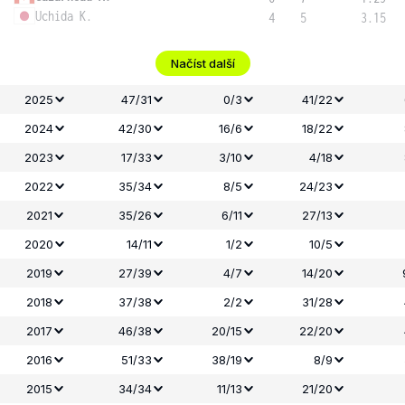
Uchida K.
4
5
3.15
Načíst další
2025
47/31
0/3
41/22
2024
42/30
16/6
18/22
2023
17/33
3/10
4/18
2022
35/34
8/5
24/23
2021
35/26
6/11
27/13
2020
14/11
1/2
10/5
2019
27/39
4/7
14/20
2018
37/38
2/2
31/28
2017
46/38
20/15
22/20
2016
51/33
38/19
8/9
2015
34/34
11/13
21/20