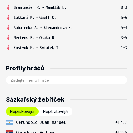
Brantmeier R.
-
Mandlik E.
0-3
Sakkari M.
-
Gauff C.
5-6
Sabalenka A.
-
Alexandrova E.
5-4
Mertens E.
-
Osaka N.
3-5
Kostyuk M.
-
Swiatek I.
1-3
Profily hráčů
Sázkařský žebříček
Nejziskovější
Nejztrátovější
Cerundolo Juan Manuel
+1737
Obradovic Andrea
+1126