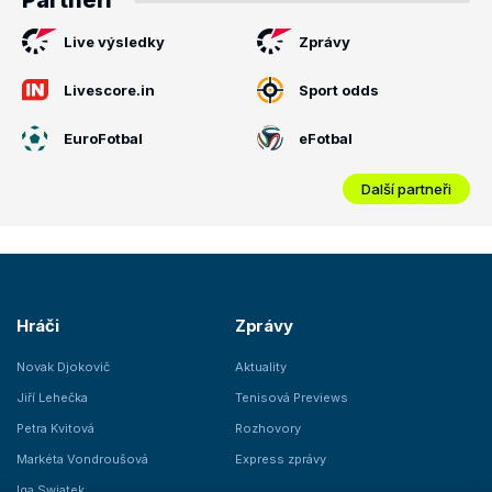
Partneři
Live výsledky
Zprávy
Livescore.in
Sport odds
EuroFotbal
eFotbal
Další partneři
Hráči
Zprávy
Novak Djokovič
Aktuality
Jiří Lehečka
Tenisová Previews
Petra Kvitová
Rozhovory
Markéta Vondroušová
Express zprávy
Iga Swiatek