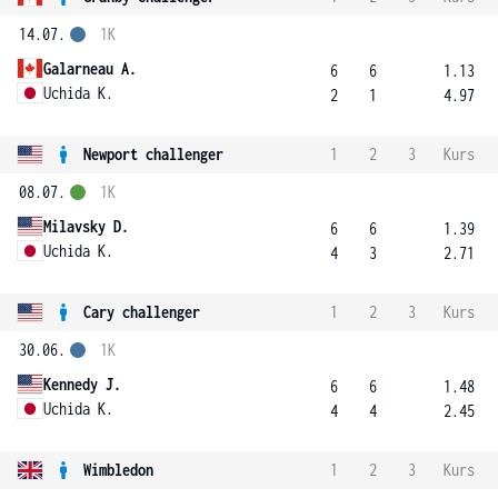
14.07.
1K
Galarneau A.
6
6
1.13
Uchida K.
2
1
4.97
Newport challenger
1
2
3
Kurs
08.07.
1K
Milavsky D.
6
6
1.39
Uchida K.
4
3
2.71
Cary challenger
1
2
3
Kurs
30.06.
1K
Kennedy J.
6
6
1.48
Uchida K.
4
4
2.45
Wimbledon
1
2
3
Kurs