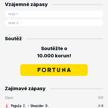
Vzájemné zápasy
Soutěž
Soutěžte o
10.000 korun!
Zajímavé zápasy
Zápas
H2H
Pegula J.
-
Shnaider D.
4-0