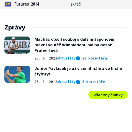
Futures 2014
skreč
Zprávy
Macháč otočil souboj s dalším Japoncem,
hlavní soutěž Wimbledonu má na dosah i
Fruhvirtová
28. 6. 2023
Aktuality
22 komentářů
Junior Pavlásek je už v semifinále a ve finále
čtyřhry!
26. 1. 2012
Aktuality
3 komentáře
Všechny články