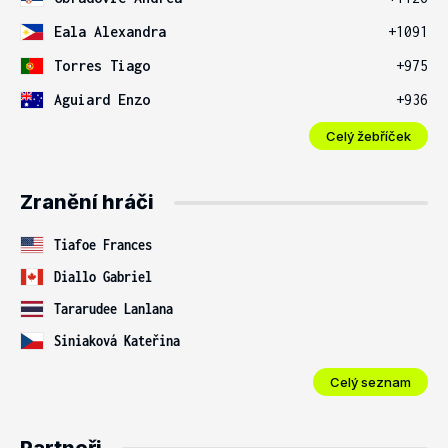
Eala Alexandra
+1091
Torres Tiago
+975
Aguiard Enzo
+936
Celý žebříček
Zranění hráči
Tiafoe Frances
Diallo Gabriel
Tararudee Lanlana
Siniaková Kateřina
Celý seznam