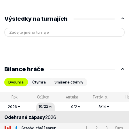
Výsledky na turnajích
Bilance hráče
Dvouhra
Čtyřhra
Smíšené čtyřhry
Rok
Celkem
Antuka
Tvrdý p.
H
10/22
2026
0/2
8/14
Odehrané zápasy
2026
Granby challenger
1
2
3
Kurs