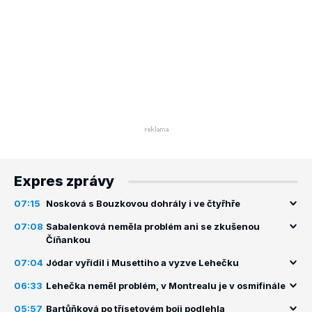
Expres zprávy
07:15
Nosková s Bouzkovou dohrály i ve čtyřhře
07:08
Sabalenková neměla problém ani se zkušenou
Číňankou
07:04
Jódar vyřídil i Musettiho a vyzve Lehečku
06:33
Lehečka neměl problém, v Montrealu je v osmifinále
05:57
Bartůňková po třísetovém boji podlehla