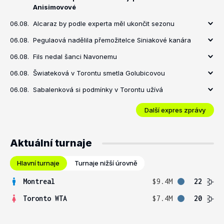
Anisimovové
06.08.
Alcaraz by podle experta měl ukončit sezonu
06.08.
Pegulaová nadělila přemožitelce Siniakové kanára
06.08.
Fils nedal šanci Navonemu
06.08.
Šwiateková v Torontu smetla Golubicovou
06.08.
Sabalenková si podmínky v Torontu užívá
Další expres zprávy
Aktuální turnaje
Hlavní turnaje
Turnaje nižší úrovně
Montreal
$9.4M
22
Toronto WTA
$7.4M
20