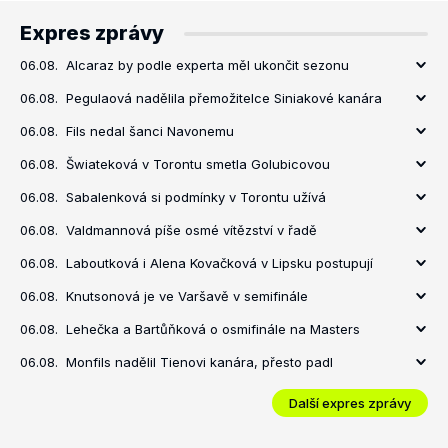
Expres zprávy
06.08.
Alcaraz by podle experta měl ukončit sezonu
06.08.
Pegulaová nadělila přemožitelce Siniakové kanára
06.08.
Fils nedal šanci Navonemu
06.08.
Šwiateková v Torontu smetla Golubicovou
06.08.
Sabalenková si podmínky v Torontu užívá
06.08.
Valdmannová píše osmé vítězství v řadě
06.08.
Laboutková i Alena Kovačková v Lipsku postupují
06.08.
Knutsonová je ve Varšavě v semifinále
06.08.
Lehečka a Bartůňková o osmifinále na Masters
06.08.
Monfils nadělil Tienovi kanára, přesto padl
Další expres zprávy