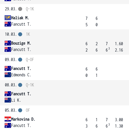
29.03.
Q-1K
Haliak M.
7
6
Fancutt T.
5
0
10.03.
1K
Bouzige M.
6
2
7
1.60
3
Fancutt T.
2
6
6
2.16
09.03.
Q-OF
Fancutt T.
6
6
Edmonds C.
0
1
08.03.
Q-1K
Fancutt T.
Li K.
05.03.
OF
Markovina D.
6
1
7
3.00
3
Fancutt T.
3
6
6
1.30