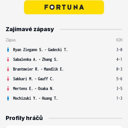
Zajímavé zápasy
Zápas
H2H
Ryan Ziegann S.
-
Gadecki T.
3-0
Sabalenka A.
-
Zhang S.
4-1
Brantmeier R.
-
Mandlik E.
0-3
Sakkari M.
-
Gauff C.
5-6
Mertens E.
-
Osaka N.
3-5
Mochizuki Y.
-
Huang T.
1-3
Profily hráčů