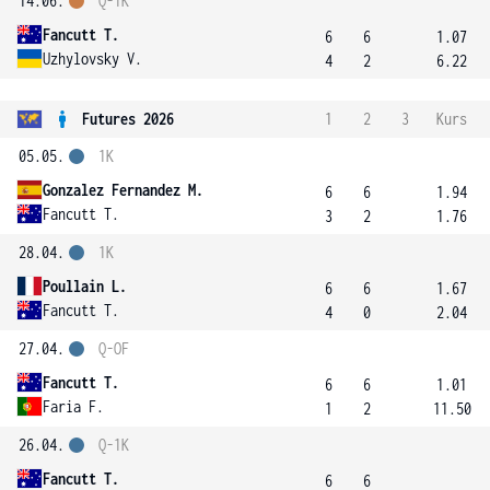
14.06.
Q-1K
Fancutt T.
6
6
1.07
Uzhylovsky V.
4
2
6.22
Futures 2026
1
2
3
Kurs
05.05.
1K
Gonzalez Fernandez M.
6
6
1.94
Fancutt T.
3
2
1.76
28.04.
1K
Poullain L.
6
6
1.67
Fancutt T.
4
0
2.04
27.04.
Q-OF
Fancutt T.
6
6
1.01
Faria F.
1
2
11.50
26.04.
Q-1K
Fancutt T.
6
6