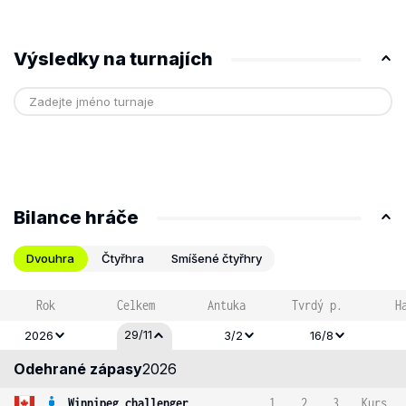
Výsledky na turnajích
Bilance hráče
Dvouhra
Čtyřhra
Smíšené čtyřhry
Rok
Celkem
Antuka
Tvrdý p.
H
29/11
2026
3/2
16/8
Odehrané zápasy
2026
Winnipeg challenger
1
2
3
Kurs