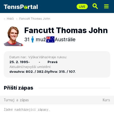
Hráči
Fancutt Thomas John
Fancutt Thomas John
31
muž
Austrálie
Datum nar.:
Výška:
Váha:
Hraje rukou:
25. 2. 1995
-
-
Pravá
Aktuální/nejvyšší umístění:
dvouhra: 802. / 382.
čtyřhra: 315. / 107.
Příští zápas
Turnaj a zápas
Kurs
Žádné nadcházející zápasy.