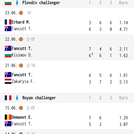
Plovdiv challenger
1
2
3
Kurs
23.06.
1K
Erhard M.
3
6
6
1.14
Fancutt T.
6
3
0
4.71
22.06.
Q-OF
Fancutt T.
7
4
6
2.11
5
Kisimov D.
6
6
1
1.62
21.06.
Q-1K
Fancutt T.
6
5
6
1.61
Zakaryia F.
3
7
2
2.13
Royan challenger
1
2
3
Kurs
15.06.
Q-OF
Demanet E.
7
6
1.29
Fancutt T.
5
2
3.07