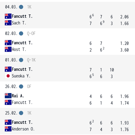
04.03.
1K
6
Fancutt T.
6
7
6
2.06
9
Sach T.
7
6
3
1.66
02.03.
Q-OF
Fancutt T.
6
7
1.20
2
Host T.
2
6
3.60
01.03.
Q-1K
Fancutt T.
7
1
10
5
Sueoka Y.
6
6
3
26.02.
OF
Rai A.
4
6
6
1.96
Fancutt T.
6
1
4
1.74
25.02.
1K
2
Fancutt T.
6
6
6
1.93
Anderson O.
7
4
3
1.76