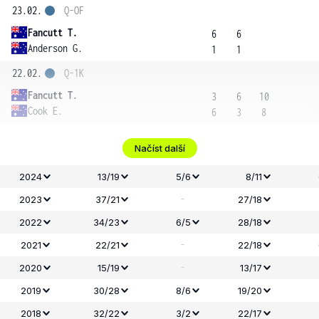
23.02.
Q-OF
Fancutt T.
6
6
Anderson G.
1
1
22.02.
Q-1K
Fancutt T.
3
6
10
Cook E.
6
3
8
Načíst další
2024
13/19
5/6
8/11
-
2023
37/21
27/18
2022
34/23
6/5
28/18
-
2021
22/21
22/18
-
2020
15/19
13/17
2019
30/28
8/6
19/20
2018
32/22
3/2
22/17