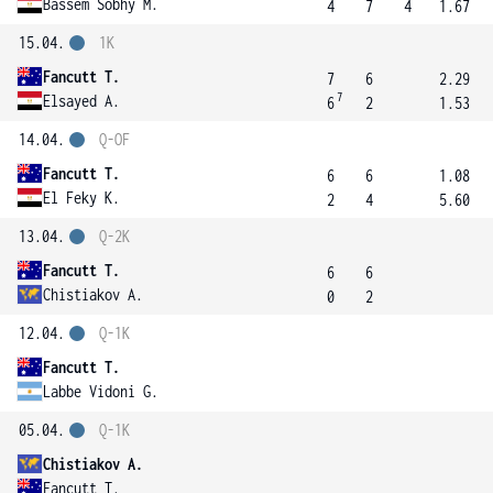
Bassem Sobhy M.
4
7
4
1.67
15.04.
1K
Fancutt T.
7
6
2.29
7
Elsayed A.
6
2
1.53
14.04.
Q-OF
Fancutt T.
6
6
1.08
El Feky K.
2
4
5.60
13.04.
Q-2K
Fancutt T.
6
6
Chistiakov A.
0
2
12.04.
Q-1K
Fancutt T.
Labbe Vidoni G.
05.04.
Q-1K
Chistiakov A.
Fancutt T.