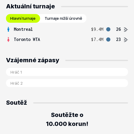
Aktuální turnaje
Hlavní turnaje
Turnaje nižší úrovně
Montreal
$9.4M
26
Toronto WTA
$7.4M
23
Vzájemné zápasy
Soutěž
Soutěžte o
10.000 korun!