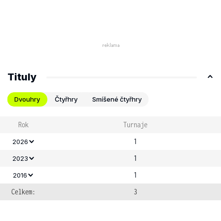
Tituly
Dvouhry
Čtyřhry
Smíšené čtyřhry
Rok
Turnaje
1
2026
1
2023
1
2016
Celkem:
3