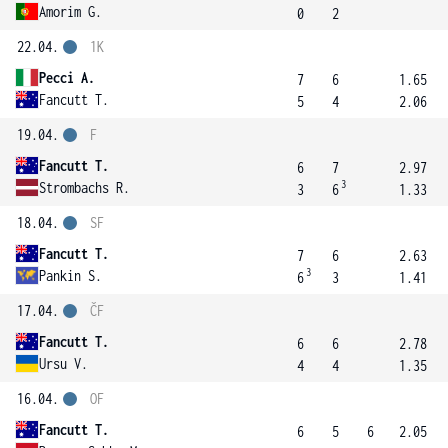
Amorim G.
0
2
22.04.
1K
Pecci A.
7
6
1.65
Fancutt T.
5
4
2.06
19.04.
F
Fancutt T.
6
7
2.97
3
Strombachs R.
3
6
1.33
18.04.
SF
Fancutt T.
7
6
2.63
3
Pankin S.
6
3
1.41
17.04.
ČF
Fancutt T.
6
6
2.78
Ursu V.
4
4
1.35
16.04.
OF
Fancutt T.
6
5
6
2.05