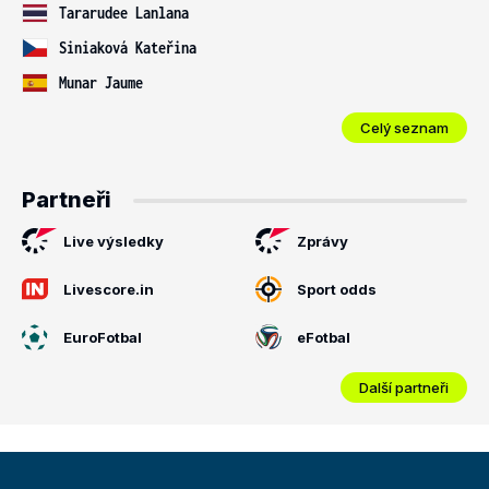
Tararudee Lanlana
Siniaková Kateřina
Munar Jaume
Celý seznam
Partneři
Live výsledky
Zprávy
Livescore.in
Sport odds
EuroFotbal
eFotbal
Další partneři