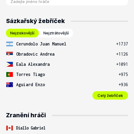
Sázkařský žebříček
Nejziskovější
Nejztrátovější
Cerundolo Juan Manuel
+1737
Obradovic Andrea
+1126
Eala Alexandra
+1091
Torres Tiago
+975
Aguiard Enzo
+936
Celý žebříček
Zranění hráči
Diallo Gabriel