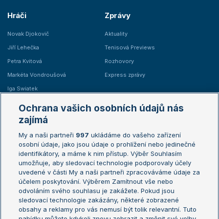
Hráči
Zprávy
Novak Djokovič
Aktuality
Jiří Lehečka
Tenisová Previews
Petra Kvitová
Rozhovory
Markéta Vondroušová
Express zprávy
Iga Swiatek
Marie Bouzková
Ochrana vašich osobních údajů nás
Žebříčky
Kalendář turnajů
zajímá
My a naši partneři
997
ukládáme do vašeho zařízení
Žebříček ATP (muži)
Australian Open
osobní údaje, jako jsou údaje o prohlížení nebo jedinečné
Žebříček WTA (ženy)
French Open
identifikátory, a máme k nim přístup. Výběr Souhlasím
umožňuje, aby sledovací technologie podporovaly účely
Sázkařský žebříček
Wimbledon
uvedené v části My a naši partneři zpracováváme údaje za
US Open
účelem poskytování. Výběrem Zamítnout vše nebo
odvoláním svého souhlasu je zakážete. Pokud jsou
Turnaj mistrů
sledovací technologie zakázány, některé zobrazené
Turnaj mistryň
obsahy a reklamy pro vás nemusí být tolik relevantní. Tuto
Aktualní trendy
nabídku můžete kdykoli znovu zobrazit a změnit své volby