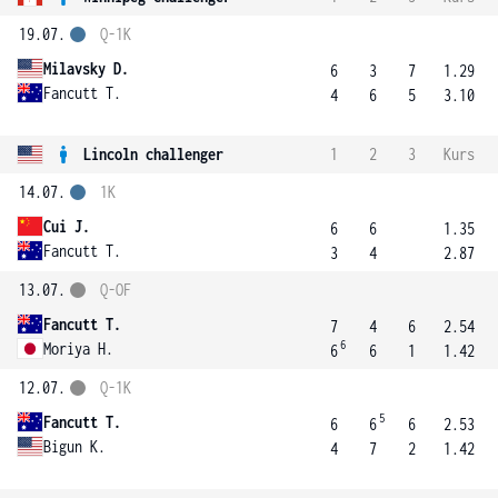
19.07.
Q-1K
Milavsky D.
6
3
7
1.29
Fancutt T.
4
6
5
3.10
Lincoln challenger
1
2
3
Kurs
14.07.
1K
Cui J.
6
6
1.35
Fancutt T.
3
4
2.87
13.07.
Q-OF
Fancutt T.
7
4
6
2.54
6
Moriya H.
6
6
1
1.42
12.07.
Q-1K
5
Fancutt T.
6
6
6
2.53
Bigun K.
4
7
2
1.42