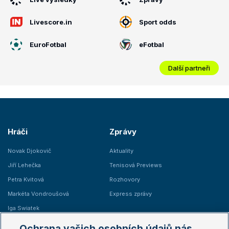
Livescore.in
Sport odds
EuroFotbal
eFotbal
Další partneři
Hráči
Zprávy
Novak Djokovič
Aktuality
Jiří Lehečka
Tenisová Previews
Petra Kvitová
Rozhovory
Markéta Vondroušová
Express zprávy
Iga Swiatek
Marie Bouzková
Ochrana vašich osobních údajů nás