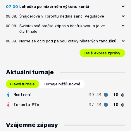
07:30
Lehečka po mizerném výkonu končí
08.08.
Šnajderová v Torontu nedala šanci Pegulaové
08.08.
Šwiateková otočila zápas s Kosťukovou a je ve
čtvrtfinále
08.08.
Norrie se ocitl pod palbou kritiky některých fanoušků
Další expres zprávy
Aktuální turnaje
Hlavní turnaje
Turnaje nižší úrovně
Montreal
$9.4M
10
Toronto WTA
$7.4M
10
Vzájemné zápasy