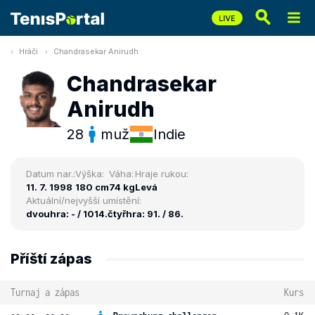
Hráči
Chandrasekar Anirudh
Chandrasekar
Anirudh
28
muž
Indie
Datum nar.:
Výška:
Váha:
Hraje rukou:
11. 7. 1998
180 cm
74 kg
Levá
Aktuální/nejvyšší umístění:
dvouhra: - / 1014.
čtyřhra: 91. / 86.
Příští zápas
Turnaj a zápas
Kurs