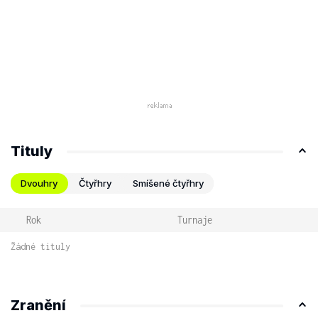
Tituly
Dvouhry
Čtyřhry
Smíšené čtyřhry
Rok
Turnaje
Žádné tituly
Zranění