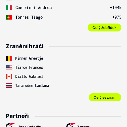
Guerrieri Andrea
+1045
Torres Tiago
+975
Celý žebříček
Zranění hráči
Minnen Greetje
Tiafoe Frances
Diallo Gabriel
Tararudee Lanlana
Celý seznam
Partneři
Live výsledky
Zprávy