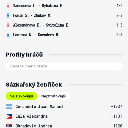
Samsonova L.
-
Rybakina E.
4-2
Fomin S.
-
Zhukov M.
2-3
Alexandrova E.
-
Svitolina E.
1-3
Lootsma N.
-
Koenders R.
2-1
Profily hráčů
Sázkařský žebříček
Nejziskovější
Nejztrátovější
Cerundolo Juan Manuel
+1737
Eala Alexandra
+1131
Obradovic Andrea
+1126