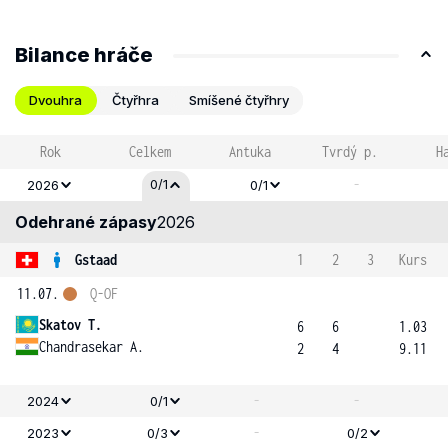
Bilance hráče
Dvouhra
Čtyřhra
Smíšené čtyřhry
Rok
Celkem
Antuka
Tvrdý p.
H
-
0/1
2026
0/1
Odehrané zápasy
2026
Gstaad
1
2
3
Kurs
11.07.
Q-OF
Skatov T.
6
6
1.03
Chandrasekar A.
2
4
9.11
-
-
2024
0/1
-
2023
0/3
0/2