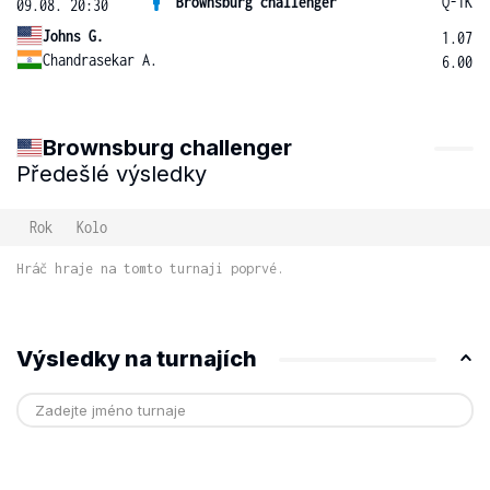
Brownsburg challenger
Q-1K
09.08. 20:30
Johns G.
1.07
Chandrasekar A.
6.00
Brownsburg challenger
Předešlé výsledky
Rok
Kolo
Hráč hraje na tomto turnaji poprvé.
Výsledky na turnajích