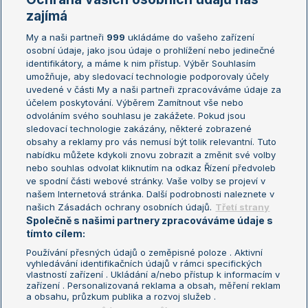
Žebříčky
Kalendář turnajů
zajímá
My a naši partneři
999
ukládáme do vašeho zařízení
Žebříček ATP (muži)
Australian Open
osobní údaje, jako jsou údaje o prohlížení nebo jedinečné
Žebříček WTA (ženy)
French Open
identifikátory, a máme k nim přístup. Výběr Souhlasím
umožňuje, aby sledovací technologie podporovaly účely
Sázkařský žebříček
Wimbledon
uvedené v části My a naši partneři zpracováváme údaje za
US Open
účelem poskytování. Výběrem Zamítnout vše nebo
odvoláním svého souhlasu je zakážete. Pokud jsou
Turnaj mistrů
sledovací technologie zakázány, některé zobrazené
Turnaj mistryň
obsahy a reklamy pro vás nemusí být tolik relevantní. Tuto
Aktualní trendy
nabídku můžete kdykoli znovu zobrazit a změnit své volby
nebo souhlas odvolat kliknutím na odkaz Řízení předvoleb
ve spodní části webové stránky. Vaše volby se projeví v
Fotbalové přestupy
našem Internetová stránka. Další podrobnosti naleznete v
Livesport Daily
našich Zásadách ochrany osobních údajů.
Třetí strany
Společně s našimi partnery zpracováváme údaje s
LS Prague Open
tímto cílem:
Používání přesných údajů o zeměpisné poloze . Aktivní
vyhledávání identifikačních údajů v rámci specifických
vlastností zařízení . Ukládání a/nebo přístup k informacím v
Podmínky užití
Nastavení soukromí
zařízení . Personalizovaná reklama a obsah, měření reklam
GDPR a žurnalistika
Reklama
a obsahu, průzkum publika a rozvoj služeb .
Informace o zpracování osobních
Kontakt