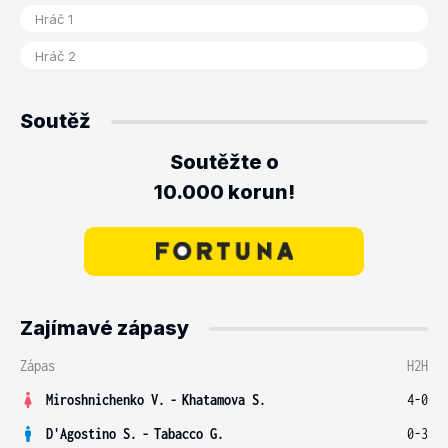
Soutěž
Soutěžte o
10.000 korun!
Zajímavé zápasy
Zápas
H2H
Miroshnichenko V.
-
Khatamova S.
4-0
D'Agostino S.
-
Tabacco G.
0-3