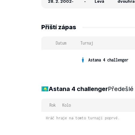
28. 2. 2002
-
-
Levá
dvouhra:
Příští zápas
Datum
Turnaj
Astana 4 challenger
Astana 4 challenger
Předešlé
Rok
Kolo
Hráč hraje na tomto turnaji poprvé.