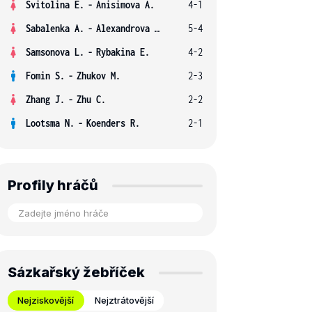
Svitolina E.
-
Anisimova A.
4-1
Sabalenka A.
-
Alexandrova E.
5-4
Samsonova L.
-
Rybakina E.
4-2
Fomin S.
-
Zhukov M.
2-3
Zhang J.
-
Zhu C.
2-2
Lootsma N.
-
Koenders R.
2-1
Profily hráčů
Sázkařský žebříček
Nejziskovější
Nejztrátovější