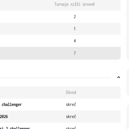
Turnaje nižší úrovně
2
1
4
7
Důvod
 challenger
skreč
2026
skreč
ri 2 challenger
skreč