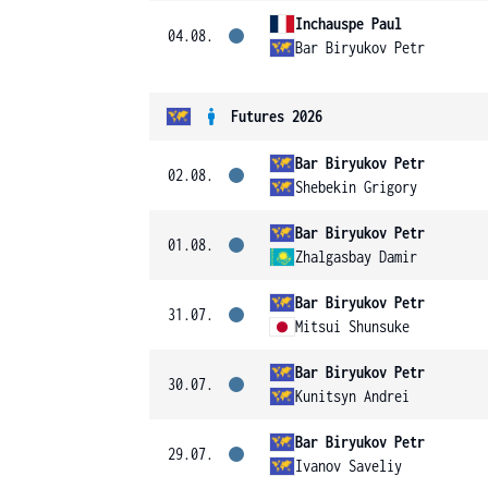
Inchauspe Paul
04.08.
Bar Biryukov Petr
Futures 2026
Bar Biryukov Petr
02.08.
Shebekin Grigory
Bar Biryukov Petr
01.08.
Zhalgasbay Damir
Bar Biryukov Petr
31.07.
Mitsui Shunsuke
Bar Biryukov Petr
30.07.
Kunitsyn Andrei
Bar Biryukov Petr
29.07.
Ivanov Saveliy