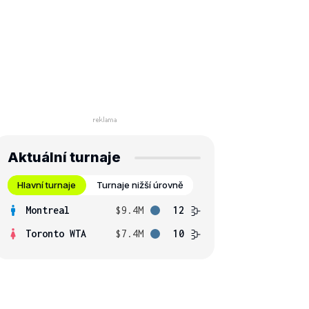
Aktuální turnaje
Hlavní turnaje
Turnaje nižší úrovně
Montreal
$9.4M
12
Toronto WTA
$7.4M
10