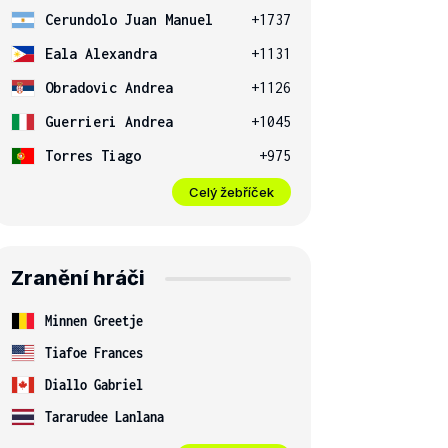
Cerundolo Juan Manuel
+1737
Eala Alexandra
+1131
Obradovic Andrea
+1126
Guerrieri Andrea
+1045
Torres Tiago
+975
Celý žebříček
Zranění hráči
Minnen Greetje
Tiafoe Frances
Diallo Gabriel
Tararudee Lanlana