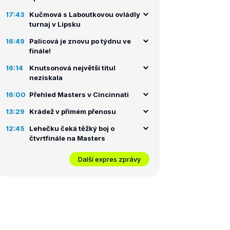
17:43
Kučmová s Laboutkovou ovládly
turnaj v Lipsku
16:49
Palicová je znovu po týdnu ve
finále!
16:14
Knutsonová největší titul
nezískala
16:00
Přehled Masters v Cincinnati
13:29
Krádež v přímém přenosu
12:45
Lehečku čeká těžký boj o
čtvrtfinále na Masters
Další expres zprávy