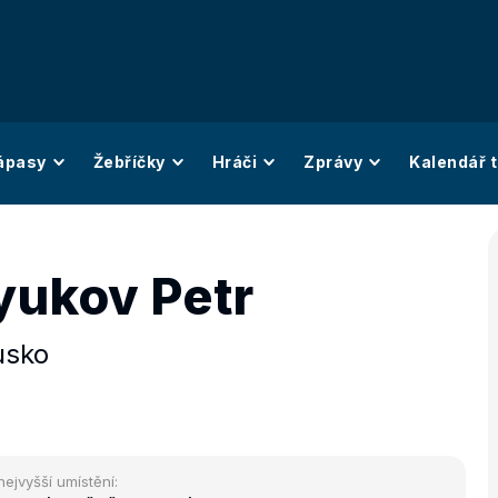
ápasy
Žebříčky
Hráči
Zprávy
Kalendář t
yukov Petr
usko
nejvyšší umístění: