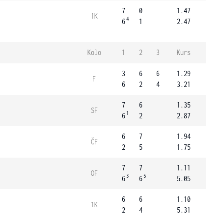
7
0
1.47
1K
4
6
1
2.47
Kolo
1
2
3
Kurs
3
6
6
1.29
F
6
2
4
3.21
7
6
1.35
SF
1
6
2
2.87
6
7
1.94
ČF
2
5
1.75
7
7
1.11
OF
3
5
6
6
5.05
6
6
1.10
1K
2
4
5.31