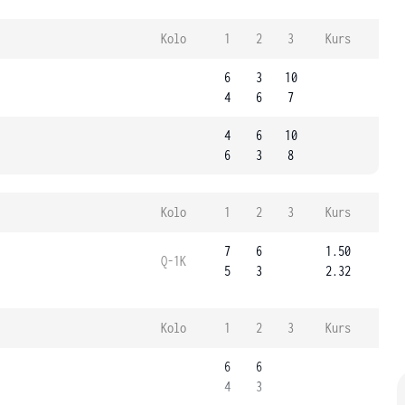
Kolo
1
2
3
Kurs
6
3
10
4
6
7
4
6
10
6
3
8
Kolo
1
2
3
Kurs
7
6
1.50
Q-1K
5
3
2.32
Kolo
1
2
3
Kurs
6
6
4
3