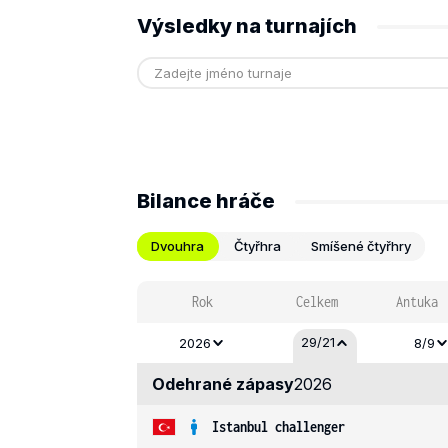
Výsledky na turnajích
Bilance hráče
Dvouhra
Čtyřhra
Smíšené čtyřhry
Rok
Celkem
Antuka
29/21
2026
8/9
Odehrané zápasy
2026
Istanbul challenger