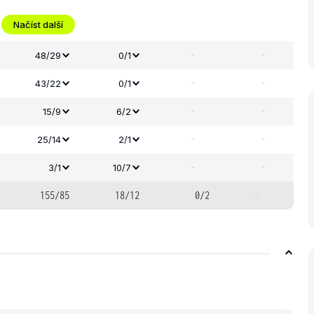
Načíst další
-
-
48/29
0/1
-
-
43/22
0/1
-
-
15/9
6/2
-
-
25/14
2/1
-
-
3/1
10/7
155/85
18/12
0/2
-