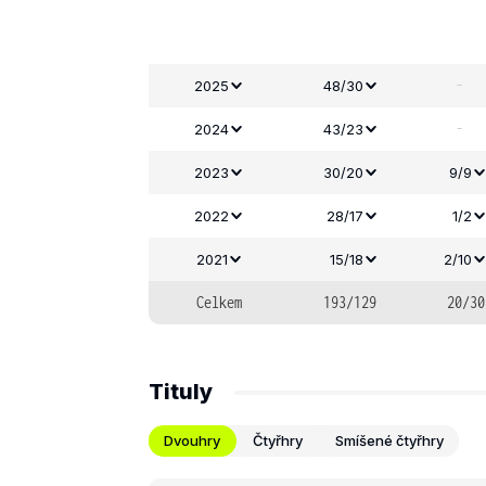
-
2025
48/30
-
2024
43/23
2023
30/20
9/9
2022
28/17
1/2
2021
15/18
2/10
Celkem
193/129
20/30
Tituly
Dvouhry
Čtyřhry
Smíšené čtyřhry