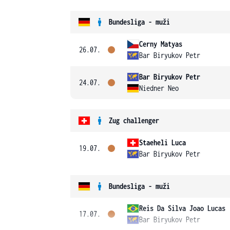
Bundesliga - muži
Cerny Matyas
26.07.
Bar Biryukov Petr
Bar Biryukov Petr
24.07.
Niedner Neo
Zug challenger
Staeheli Luca
19.07.
Bar Biryukov Petr
Bundesliga - muži
Reis Da Silva Joao Lucas
17.07.
Bar Biryukov Petr