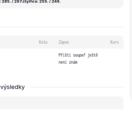
 285. / 267.
čtyřhra: 255. / 246.
Kolo
Zápas
Kurs
Příští soupeř ještě
není znám
 výsledky