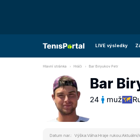
LIVE výsledky
Z
Hlavní stránka
Hráči
Bar Biryukov Petr
Bar Bir
24
muž
R
Datum nar.:
Výška:
Váha:
Hraje rukou:
Aktuální/