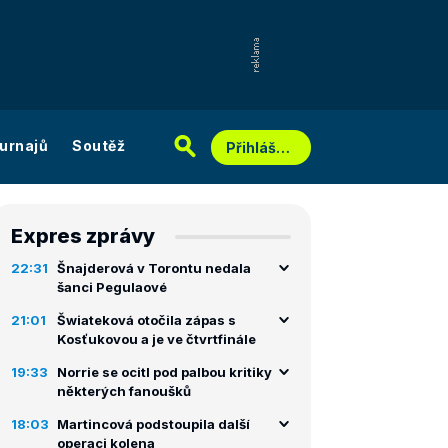
urnajů
Soutěž
Přihlášení
Expres zprávy
22:31
Šnajderová v Torontu nedala
šanci Pegulaové
21:01
Šwiateková otočila zápas s
Kosťukovou a je ve čtvrtfinále
19:33
Norrie se ocitl pod palbou kritiky
některých fanoušků
18:03
Martincová podstoupila další
operaci kolena