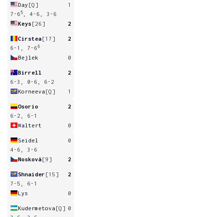
Day
[Q]
1
5
7-6
, 4-6, 3-6
Keys
[26]
2
Cirstea
[17]
2
6
6-1, 7-6
Bejlek
0
Birrell
2
6-3, 0-6, 6-2
Korneeva
[Q]
1
Osorio
2
6-2, 6-1
Waltert
0
Seidel
0
4-6, 3-6
Nosková
[9]
2
Shnaider
[15]
2
7-5, 6-1
Lys
0
Kudermetova
[Q]
0