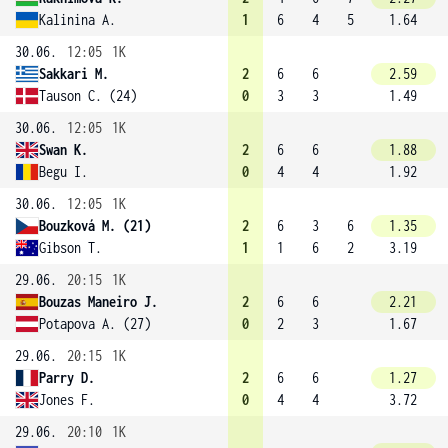
Kalinina A.
1
6
4
5
1.64
30.06.
12:05
1K
Sakkari M.
2
6
6
2.59
Tauson C. (24)
0
3
3
1.49
30.06.
12:05
1K
Swan K.
2
6
6
1.88
Begu I.
0
4
4
1.92
30.06.
12:05
1K
Bouzková M. (21)
2
6
3
6
1.35
Gibson T.
1
1
6
2
3.19
29.06.
20:15
1K
Bouzas Maneiro J.
2
6
6
2.21
Potapova A. (27)
0
2
3
1.67
29.06.
20:15
1K
Parry D.
2
6
6
1.27
Jones F.
0
4
4
3.72
29.06.
20:10
1K