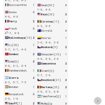
6-3, 2-6, 6-2
Cocciaretto
1
Swan
[WC]
0
1-6, 4-6
Jones
0
Keys
[26]
2
4-6, 4-6
Parry
2
Cirstea
[17]
2
6-3, 6-4
Frech
0
Birrell
0
5
6
-7, 4-6
Kalinskaya
[19]
2
Osorio
1
3-6, 6-4, 2-6
Li
[28]
1
Nosková
[9]
2
5-7, 6-1, 4-6
Sonmez
2
Shnaider
[15]
1
4-6, 6-4, 2-6
Liu
[Q]
2
Samsonova
2
4-6, 6-3, 6-4
Vandewinkel
1
Grant
[Q]
0
5-7, 3-6
Sierra
2
Bouzková
[21]
2
6-3, 5-7, 7-5
Bondar
1
Mertens
[25]
2
2-6, 6-3, 6-0
Korpatsch
0
Timofeeva
[Q]
1
2-6, 1-6
Gauff
[7]
2
McNally
0