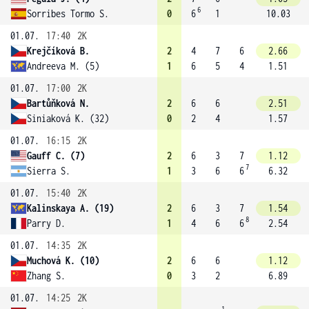
6
Sorribes Tormo S.
0
6
1
10.03
01.07.
17:40
2K
Krejčíková B.
2
4
7
6
2.66
Andreeva M. (5)
1
6
5
4
1.51
01.07.
17:00
2K
Bartůňková N.
2
6
6
2.51
Siniaková K. (32)
0
2
4
1.57
01.07.
16:15
2K
Gauff C. (7)
2
6
3
7
1.12
7
Sierra S.
1
3
6
6
6.32
01.07.
15:40
2K
Kalinskaya A. (19)
2
6
3
7
1.54
8
Parry D.
1
4
6
6
2.54
01.07.
14:35
2K
Muchová K. (10)
2
6
6
1.12
Zhang S.
0
3
2
6.89
01.07.
14:25
2K