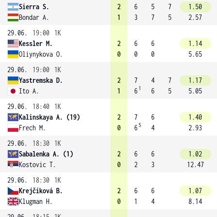
Sierra S.
2
6
5
7
1.50
Bondar A.
1
3
7
5
2.57
29.06.
19:00
1K
Kessler M.
2
6
6
1.14
Oliynykova O.
0
0
0
5.65
29.06.
19:00
1K
Yastremska D.
2
7
4
7
1.17
1
Ito A.
1
6
6
5
5.05
29.06.
18:40
1K
Kalinskaya A. (19)
2
7
6
1.40
5
Frech M.
0
6
4
2.93
29.06.
18:30
1K
Sabalenka A. (1)
2
6
6
1.02
Kostovic T.
0
2
3
12.47
29.06.
18:30
1K
Krejčíková B.
2
6
6
1.07
Klugman H.
0
1
4
8.14
29.06.
18:15
1K