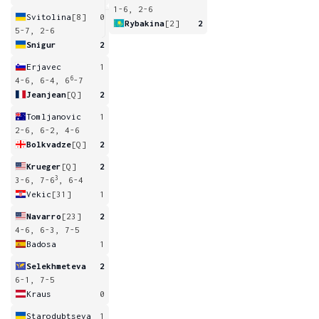
1-6, 2-6
Svitolina
[8]
0
Rybakina
[2]
2
5-7, 2-6
Snigur
2
Erjavec
1
6
4-6, 6-4, 6
-7
Jeanjean
[Q]
2
Tomljanovic
1
2-6, 6-2, 4-6
Bolkvadze
[Q]
2
Krueger
[Q]
2
3
3-6, 7-6
, 6-4
Vekic
[31]
1
Navarro
[23]
2
4-6, 6-3, 7-5
Badosa
1
Selekhmeteva
2
6-1, 7-5
Kraus
0
Starodubtseva
1