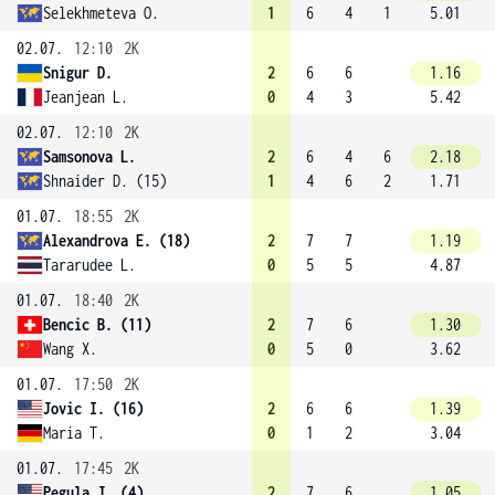
Selekhmeteva O.
1
6
4
1
5.01
02.07.
12:10
2K
Snigur D.
2
6
6
1.16
Jeanjean L.
0
4
3
5.42
02.07.
12:10
2K
Samsonova L.
2
6
4
6
2.18
Shnaider D. (15)
1
4
6
2
1.71
01.07.
18:55
2K
Alexandrova E. (18)
2
7
7
1.19
Tararudee L.
0
5
5
4.87
01.07.
18:40
2K
Bencic B. (11)
2
7
6
1.30
Wang X.
0
5
0
3.62
01.07.
17:50
2K
Jovic I. (16)
2
6
6
1.39
Maria T.
0
1
2
3.04
01.07.
17:45
2K
Pegula J. (4)
2
7
6
1.05