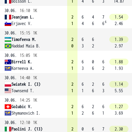
Boisson L.
1
4
6
3
14.87
30.06.
16:10
1K
Jeanjean L.
2
6
4
7
1.54
6
Erjavec V.
1
4
6
6
2.46
30.06.
15:15
1K
Timofeeva M.
2
6
6
1.39
Haddad Maia B.
0
3
2
2.97
30.06.
15:05
1K
Birrell K.
2
6
0
6
1.88
Korneeva A.
1
3
6
2
1.93
30.06.
14:40
1K
Swiatek I. (3)
2
6
2
6
1.14
Townsend T.
1
1
6
3
5.55
30.06.
14:25
1K
Golubic V.
2
6
2
6
1.27
Shymanovich I.
1
2
6
1
3.69
30.06.
12:10
1K
Paolini J. (13)
2
0
6
7
2.30