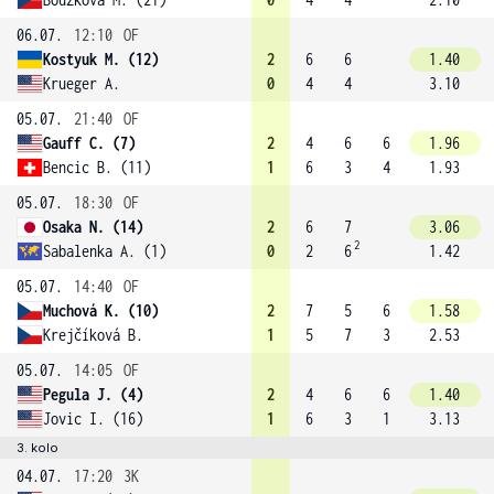
06.07.
12:10
OF
Kostyuk M. (12)
2
6
6
1.40
Krueger A.
0
4
4
3.10
05.07.
21:40
OF
Gauff C. (7)
2
4
6
6
1.96
Bencic B. (11)
1
6
3
4
1.93
05.07.
18:30
OF
Osaka N. (14)
2
6
7
3.06
2
Sabalenka A. (1)
0
2
6
1.42
05.07.
14:40
OF
Muchová K. (10)
2
7
5
6
1.58
Krejčíková B.
1
5
7
3
2.53
05.07.
14:05
OF
Pegula J. (4)
2
4
6
6
1.40
Jovic I. (16)
1
6
3
1
3.13
3. kolo
04.07.
17:20
3K