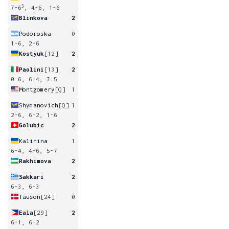
3
7-6
, 4-6, 1-6
Blinkova
2
Podoroska
0
1-6, 2-6
Kostyuk
[12]
2
Paolini
[13]
2
0-6, 6-4, 7-5
Montgomery
[Q]
1
Shymanovich
[Q]
1
2-6, 6-2, 1-6
Golubic
2
Kalinina
1
6-4, 4-6, 5-7
Rakhimova
2
Sakkari
2
6-3, 6-3
Tauson
[24]
0
Eala
[29]
2
6-1, 6-2