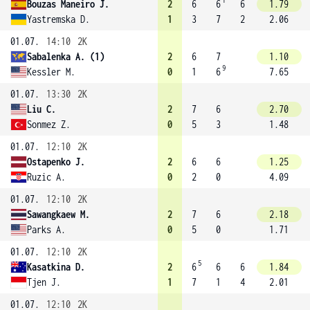
1
Bouzas Maneiro J.
2
6
6
6
1.79
Yastremska D.
1
3
7
2
2.06
01.07.
14:10
2K
Sabalenka A. (1)
2
6
7
1.10
9
Kessler M.
0
1
6
7.65
01.07.
13:30
2K
Liu C.
2
7
6
2.70
Sonmez Z.
0
5
3
1.48
01.07.
12:10
2K
Ostapenko J.
2
6
6
1.25
Ruzic A.
0
2
0
4.09
01.07.
12:10
2K
Sawangkaew M.
2
7
6
2.18
Parks A.
0
5
0
1.71
01.07.
12:10
2K
5
Kasatkina D.
2
6
6
6
1.84
Tjen J.
1
7
1
4
2.01
01.07.
12:10
2K