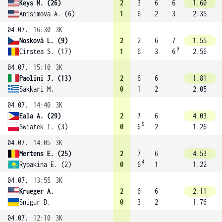
Keys M. (26)
2
3
6
6
1.60
Anisimova A. (6)
1
6
2
3
2.35
04.07.
16:30
3K
Nosková L. (9)
2
2
6
7
1.55
9
Cirstea S. (17)
1
6
3
6
2.56
04.07.
15:10
3K
Paolini J. (13)
2
6
6
1.81
Sakkari M.
0
1
2
2.05
04.07.
14:40
3K
Eala A. (29)
2
7
6
4.03
9
Swiatek I. (3)
0
6
2
1.26
04.07.
14:05
3K
Mertens E. (25)
2
7
6
4.53
4
Rybakina E. (2)
0
6
1
1.22
04.07.
13:55
3K
Krueger A.
2
6
6
2.11
Snigur D.
0
3
2
1.76
04.07.
12:10
3K