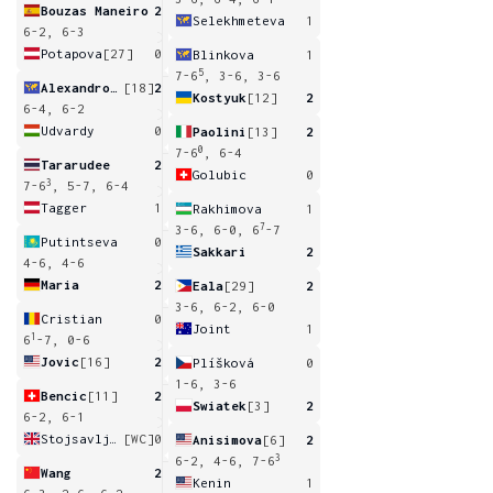
Bouzas Maneiro
2
Selekhmeteva
1
6-2, 6-3
Potapova
[27]
0
Blinkova
1
5
7-6
, 3-6, 3-6
Alexandrova
[18]
2
Kostyuk
[12]
2
6-4, 6-2
Udvardy
0
Paolini
[13]
2
0
7-6
, 6-4
Tararudee
2
Golubic
0
3
7-6
, 5-7, 6-4
Tagger
1
Rakhimova
1
7
3-6, 6-0, 6
-7
Putintseva
0
Sakkari
2
4-6, 4-6
Maria
2
Eala
[29]
2
3-6, 6-2, 6-0
Cristian
0
Joint
1
1
6
-7, 0-6
Jovic
[16]
2
Plíšková
0
1-6, 3-6
Bencic
[11]
2
Swiatek
[3]
2
6-2, 6-1
Stojsavljevic
[WC]
0
Anisimova
[6]
2
3
6-2, 4-6, 7-6
Wang
2
Kenin
1