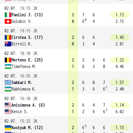
02.07.
19:15
2K
Paolini J. (13)
2
7
6
1.73
0
Golubic V.
0
6
4
2.15
02.07.
19:15
2K
Cirstea S. (17)
2
6
6
1.45
Birrell K.
0
3
4
2.81
02.07.
18:10
2K
Mertens E. (25)
2
2
6
6
1.22
Timofeeva M.
1
6
3
0
4.46
02.07.
16:55
2K
Sakkari M.
2
6
0
7
1.57
7
Rakhimova K.
1
3
6
6
2.40
02.07.
16:10
2K
Anisimova A. (6)
2
6
4
7
1.14
3
Kenin S.
1
2
6
6
6.02
02.07.
15:25
2K
5
Kostyuk M. (12)
2
6
6
6
1.15