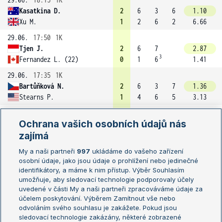
Kasatkina D.
2
6
3
6
1.10
Xu M.
1
2
6
2
6.66
29.06.
17:50
1K
Tjen J.
2
6
7
2.87
3
Fernandez L. (22)
0
1
6
1.41
29.06.
17:35
1K
Bartůňková N.
2
6
3
7
1.36
Stearns P.
1
4
6
5
3.13
29.06.
17:30
1K
Ochrana vašich osobních údajů nás
Tararudee L.
2
7
5
6
2.14
3
zajímá
Tagger L.
1
6
7
4
1.71
29.06.
16:45
1K
My a naši partneři
997
ukládáme do vašeho zařízení
osobní údaje, jako jsou údaje o prohlížení nebo jedinečné
Osaka N. (14)
2
6
7
1.14
identifikátory, a máme k nim přístup. Výběr Souhlasím
Jacquemot E.
0
1
5
5.56
umožňuje, aby sledovací technologie podporovaly účely
29.06.
16:30
1K
uvedené v části My a naši partneři zpracováváme údaje za
účelem poskytování. Výběrem Zamítnout vše nebo
Liu C.
2
4
6
6
1.64
odvoláním svého souhlasu je zakážete. Pokud jsou
Vandewinkel H.
1
6
3
4
2.22
sledovací technologie zakázány, některé zobrazené