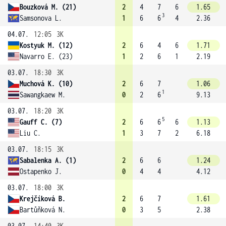
Bouzková M. (21)
2
4
7
6
1.65
3
Samsonova L.
1
6
6
4
2.36
04.07.
12:05
3K
Kostyuk M. (12)
2
6
4
6
1.71
Navarro E. (23)
1
2
6
1
2.19
03.07.
18:30
3K
Muchová K. (10)
2
6
7
1.06
1
Sawangkaew M.
0
2
6
9.13
03.07.
18:20
3K
5
Gauff C. (7)
2
6
6
6
1.13
Liu C.
1
3
7
2
6.18
03.07.
18:15
3K
Sabalenka A. (1)
2
6
6
1.24
Ostapenko J.
0
4
4
4.12
03.07.
18:00
3K
Krejčíková B.
2
6
7
1.61
Bartůňková N.
0
3
5
2.38
03.07.
14:40
3K