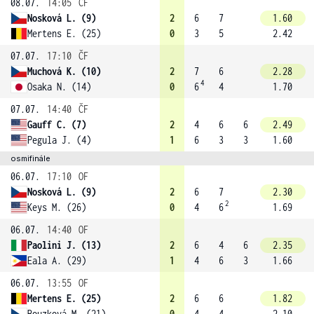
08.07.
14:05
ČF
Nosková L. (9)
2
6
7
1.60
Mertens E. (25)
0
3
5
2.42
07.07.
17:10
ČF
Muchová K. (10)
2
7
6
2.28
4
Osaka N. (14)
0
6
4
1.70
07.07.
14:40
ČF
Gauff C. (7)
2
4
6
6
2.49
Pegula J. (4)
1
6
3
3
1.60
osmifinále
06.07.
17:10
OF
Nosková L. (9)
2
6
7
2.30
2
Keys M. (26)
0
4
6
1.69
06.07.
14:40
OF
Paolini J. (13)
2
6
4
6
2.35
Eala A. (29)
1
4
6
3
1.66
06.07.
13:55
OF
Mertens E. (25)
2
6
6
1.82
Bouzková M. (21)
0
4
4
2.10