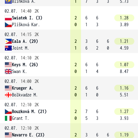
Blinkova A.
1
7
3
3
5.73
02.07.
14:40
2K
Swiatek I. (3)
2
6
6
1.28
Plíšková Kar.
0
1
3
3.89
02.07.
14:15
2K
Eala A. (29)
2
3
6
6
1.21
Joint M.
1
6
2
0
4.59
02.07.
14:10
2K
Keys M. (26)
2
6
6
1.07
Swan K.
0
1
4
8.47
02.07.
14:00
2K
Krueger A.
2
6
6
1.16
Bolkvadze M.
0
1
0
5.51
02.07.
12:10
2K
Bouzková M. (21)
2
7
6
1.27
Grant T.
0
5
3
3.93
02.07.
12:10
2K
Navarro E. (23)
2
3
6
6
1.19