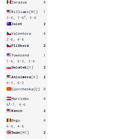
Zarazua
0
Williams
[WC]
1
6
3-6, 7-6
, 3-6
Joint
2
Valentova
0
3-6, 4-6
Plíšková
2
Townsend
1
1-6, 6-2, 3-6
Swiatek
[3]
2
Anisimova
[6]
2
6-3, 6-2
Gjorcheska
[Q]
0
Marcinko
0
4
6
-7, 4-6
Kenin
2
Begu
0
4-6, 4-6
Swan
[WC]
2