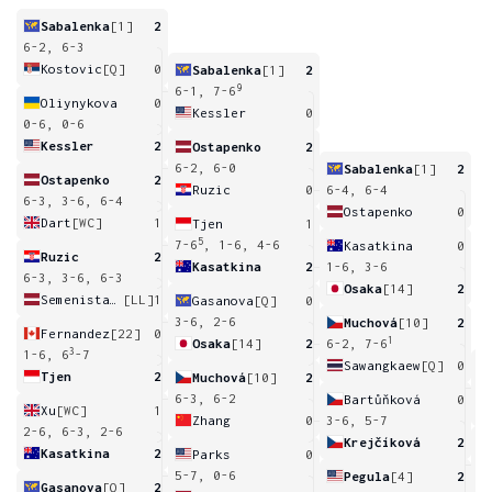
Sabalenka
[1]
2
6-2, 6-3
Kostovic
[Q]
0
Sabalenka
[1]
2
9
6-1, 7-6
Oliynykova
0
Kessler
0
0-6, 0-6
Kessler
2
Ostapenko
2
6-2, 6-0
Sabalenka
[1]
2
Ostapenko
2
Ruzic
0
6-4, 6-4
6-3, 3-6, 6-4
Ostapenko
0
Dart
[WC]
1
Tjen
1
5
7-6
, 1-6, 4-6
Kasatkina
0
Ruzic
2
Kasatkina
2
1-6, 3-6
6-3, 3-6, 6-3
Osaka
[14]
2
Semenistaja
[LL]
1
Gasanova
[Q]
0
3-6, 2-6
Muchová
[10]
2
Fernandez
[22]
0
1
Osaka
[14]
2
6-2, 7-6
3
1-6, 6
-7
Sawangkaew
[Q]
0
Tjen
2
Muchová
[10]
2
2
6-3, 6-2
Bartůňková
0
Xu
[WC]
1
Zhang
0
3-6, 5-7
2-6, 6-3, 2-6
Krejčíková
2
Kasatkina
2
Parks
0
7
5-7, 0-6
Pegula
[4]
2
Gasanova
[Q]
2