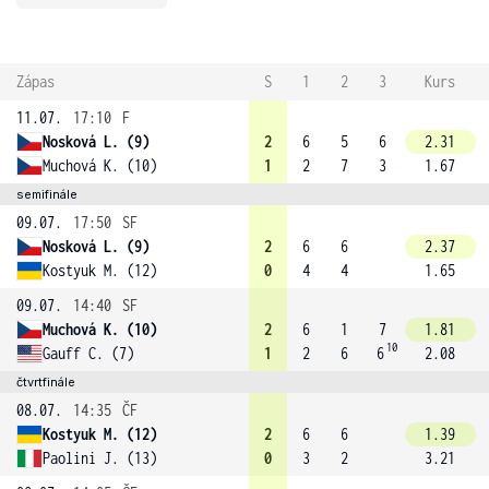
Zápas
S
1
2
3
Kurs
11.07.
17:10
F
Nosková L. (9)
2
6
5
6
2.31
Muchová K. (10)
1
2
7
3
1.67
semifinále
09.07.
17:50
SF
Nosková L. (9)
2
6
6
2.37
Kostyuk M. (12)
0
4
4
1.65
09.07.
14:40
SF
Muchová K. (10)
2
6
1
7
1.81
10
Gauff C. (7)
1
2
6
6
2.08
čtvrtfinále
08.07.
14:35
ČF
Kostyuk M. (12)
2
6
6
1.39
Paolini J. (13)
0
3
2
3.21