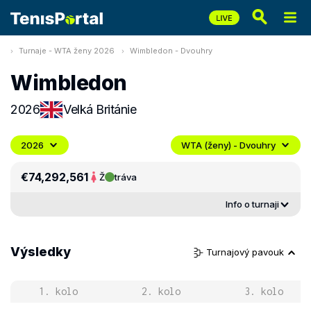
Turnaje - WTA ženy 2026
Wimbledon - Dvouhry
Wimbledon
2026
Velká Británie
2026
WTA (ženy) - Dvouhry
€74,292,561
Ž
tráva
Info o turnaji
Výsledky
Turnajový pavouk
1. kolo
2. kolo
3. kolo