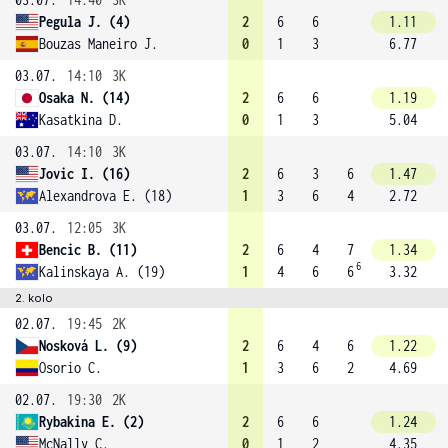
Pegula J. (4)
2
6
6
1.11
Bouzas Maneiro J.
0
1
3
6.77
03.07.
14:10
3K
Osaka N. (14)
2
6
6
1.19
Kasatkina D.
0
1
3
5.04
03.07.
14:10
3K
Jovic I. (16)
2
6
3
6
1.47
Alexandrova E. (18)
1
3
6
4
2.72
03.07.
12:05
3K
Bencic B. (11)
2
6
4
7
1.34
6
Kalinskaya A. (19)
1
4
6
6
3.32
2. kolo
02.07.
19:45
2K
Nosková L. (9)
2
6
4
6
1.22
Osorio C.
1
3
6
2
4.69
02.07.
19:30
2K
Rybakina E. (2)
2
6
6
1.24
McNally C.
0
1
2
4.35