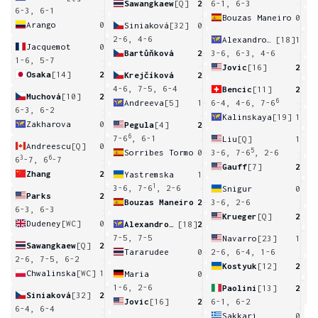
Sawangkaew
[Q]
2
6-1, 6-3
6-3, 6-1
Bouzas Maneiro
0
Arango
0
Siniaková
[32]
0
4
2-6, 4-6
Alexandrova
[18]
1
Jacquemot
0
Bartůňková
2
3-6, 6-3, 4-6
1-6, 5-7
Jovic
[16]
2
Osaka
[14]
2
Krejčíková
2
6
4-6, 7-5, 6-4
Bencic
[11]
2
Muchová
[10]
2
6
Andreeva
[5]
1
6-4, 4-6, 7-6
6-3, 6-2
Kalinskaya
[19]
1
Zakharova
0
Pegula
[4]
2
4
6
7-6
, 6-1
Liu
[Q]
1
Andreescu
[Q]
0
5
Sorribes Tormo
0
3-6, 7-6
, 2-6
3
6
6
-7, 6
-7
Gauff
[7]
2
Zhang
2
Yastremska
1
6
1
3-6, 7-6
, 2-6
Snigur
0
Parks
2
Bouzas Maneiro
2
3-6, 2-6
6-3, 6-3
Krueger
[Q]
2
Dudeney
[WC]
0
Alexandrova
[18]
2
4
7-5, 7-5
Navarro
[23]
1
Sawangkaew
[Q]
2
Tararudee
0
2-6, 6-4, 1-6
2-6, 7-5, 6-2
Kostyuk
[12]
2
Chwalinska
[WC]
1
Maria
0
4
1-6, 2-6
Paolini
[13]
2
Siniaková
[32]
2
Jovic
[16]
2
6-1, 6-2
6-4, 6-4
Sakkari
0