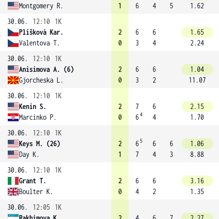
Montgomery R.
1
6
4
5
1.62
30.06.
12:10
1K
Plíšková Kar.
2
6
6
1.65
Valentova T.
0
3
4
2.24
30.06.
12:10
1K
Anisimova A. (6)
2
6
6
1.04
Gjorcheska L.
0
3
2
11.07
30.06.
12:10
1K
Kenin S.
2
7
6
2.15
4
Marcinko P.
0
6
4
1.70
30.06.
12:10
1K
5
Keys M. (26)
2
6
6
6
1.06
Day K.
1
7
4
3
8.88
30.06.
12:10
1K
Grant T.
2
6
6
3.16
Boulter K.
0
4
2
1.35
30.06.
12:05
1K
Rakhimova K.
2
4
6
7
2.27