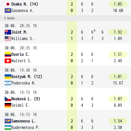
Osaka N. (14)
2
6
6
1.05
Gasanova A.
0
3
2
10.60
1. kolo
30.06.
20:35
1K
6
Joint M.
2
6
6
6
1.92
Williams S.
1
3
7
3
1.89
30.06.
20:35
1K
Osorio C.
2
6
6
1.51
Waltert S.
0
2
1
2.49
30.06.
19:30
1K
Kostyuk M. (12)
2
6
6
1.01
Podoroska N.
0
1
2
15.67
30.06.
19:15
1K
Nosková L. (9)
2
6
6
1.07
Seidel E.
0
4
3
8.09
30.06.
19:15
1K
Samsonova L.
2
6
6
1.54
Kudermetova P.
0
3
3
2.50