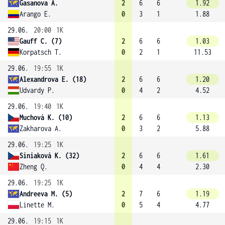
Gasanova A.
2
6
6
1.92
Arango E.
0
3
1
1.88
29.06.
20:00
1K
Gauff C. (7)
2
6
6
1.03
Korpatsch T.
0
2
1
11.53
29.06.
19:55
1K
Alexandrova E. (18)
2
6
6
1.20
Udvardy P.
0
4
2
4.52
29.06.
19:40
1K
Muchová K. (10)
2
6
6
1.13
Zakharova A.
0
3
2
5.88
29.06.
19:25
1K
Siniaková K. (32)
2
6
6
1.61
Zheng Q.
0
4
4
2.30
29.06.
19:25
1K
Andreeva M. (5)
2
7
6
1.19
Linette M.
0
5
4
4.77
29.06.
19:15
1K