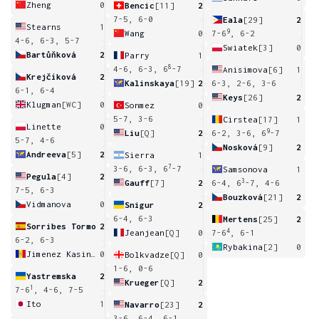
Zheng
0
Bencic
[11]
2
7-5, 6-0
Eala
[29]
2
Stearns
1
9
Wang
0
7-6
, 6-2
4-6, 6-3, 5-7
Swiatek
[3]
0
Bartůňková
2
Parry
1
8
4-6, 6-3, 6
-7
Anisimova
[6]
1
Krejčíková
2
Kalinskaya
[19]
2
6-3, 2-6, 3-6
6-1, 6-4
Keys
[26]
2
Klugman
[WC]
0
Sonmez
0
5-7, 3-6
Cirstea
[17]
1
Linette
0
9
Liu
[Q]
2
6-2, 3-6, 6
-7
5-7, 4-6
Nosková
[9]
2
Andreeva
[5]
2
Sierra
1
7
3-6, 6-3, 6
-7
Samsonova
1
Pegula
[4]
2
3
Gauff
[7]
2
6-4, 6
-7, 4-6
7-5, 6-3
Bouzková
[21]
2
Vidmanova
0
Snigur
2
6-4, 6-3
Mertens
[25]
2
Sorribes Tormo
2
4
Jeanjean
[Q]
0
7-6
, 6-1
6-2, 6-3
Rybakina
[2]
0
Jimenez Kasintseva
0
Bolkvadze
[Q]
0
1-6, 0-6
Yastremska
2
Krueger
[Q]
2
1
7-6
, 4-6, 7-5
Ito
1
Navarro
[23]
2
3-6, 6-4, 6-1