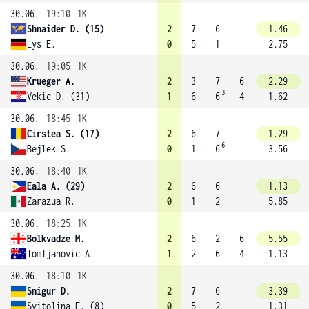
30.06.
19:10
1K
Shnaider D. (15)
2
7
6
1.46
Lys E.
0
5
1
2.75
30.06.
19:05
1K
Krueger A.
2
3
7
6
2.29
3
Vekic D. (31)
1
6
6
4
1.62
30.06.
18:45
1K
Cirstea S. (17)
2
6
7
1.29
6
Bejlek S.
0
1
6
3.56
30.06.
18:40
1K
Eala A. (29)
2
6
6
1.13
Zarazua R.
0
1
2
5.85
30.06.
18:25
1K
Bolkvadze M.
2
6
2
6
5.55
Tomljanovic A.
1
2
6
4
1.13
30.06.
18:10
1K
Snigur D.
2
7
6
3.39
Svitolina E. (8)
0
5
2
1.31