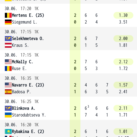
30.06.
17:20
1K
Mertens E. (25)
2
6
6
1.30
Siegemund L.
0
2
4
3.51
30.06.
17:15
1K
Selekhmeteva O.
2
6
7
2.00
Kraus S.
0
1
5
1.81
30.06.
17:15
1K
McNally C.
2
7
6
2.12
Ruse E.
0
5
3
1.72
30.06.
16:35
1K
Navarro E. (23)
2
4
6
7
1.57
Badosa P.
1
6
3
5
2.41
30.06.
16:25
1K
3
Blinkova A.
2
6
6
6
2.11
Starodubtseva Y.
1
7
4
1
1.71
30.06.
16:20
1K
Rybakina E. (2)
2
6
1
6
1.01