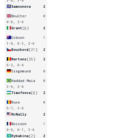
3-6, 3-6
Samsonova
2
Boulter
0
4-6, 2-6
Grant
[Q]
2
Gibson
1
1-6, 6-3, 2-6
Bouzková
[21]
2
Mertens
[25]
2
6-2, 6-4
Siegemund
0
Haddad Maia
0
3-6, 2-6
Timofeeva
[Q]
2
Ruse
0
5-7, 3-6
McNally
2
Boisson
1
4-6, 6-1, 3-6
Rybakina
[2]
2