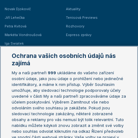
Novak Djokovič
Aktuality
Jiří Lehečka
Tenisová Previews
Petra Kvitová
Rozhovory
Markéta Vondroušová
Express zprávy
Iga Swiatek
Marie Bouzková
Ochrana vašich osobních údajů nás
Žebříčky
Kalendář turnajů
zajímá
My a naši partneři
999
ukládáme do vašeho zařízení
Žebříček ATP (muži)
Australian Open
osobní údaje, jako jsou údaje o prohlížení nebo jedinečné
Žebříček WTA (ženy)
French Open
identifikátory, a máme k nim přístup. Výběr Souhlasím
umožňuje, aby sledovací technologie podporovaly účely
Sázkařský žebříček
Wimbledon
uvedené v části My a naši partneři zpracováváme údaje za
US Open
účelem poskytování. Výběrem Zamítnout vše nebo
odvoláním svého souhlasu je zakážete. Pokud jsou
Turnaj mistrů
sledovací technologie zakázány, některé zobrazené
Turnaj mistryň
obsahy a reklamy pro vás nemusí být tolik relevantní. Tuto
Aktualní trendy
nabídku můžete kdykoli znovu zobrazit a změnit své volby
nebo souhlas odvolat kliknutím na odkaz Řízení předvoleb
ve spodní části webové stránky. Vaše volby se projeví v
Fotbalové přestupy