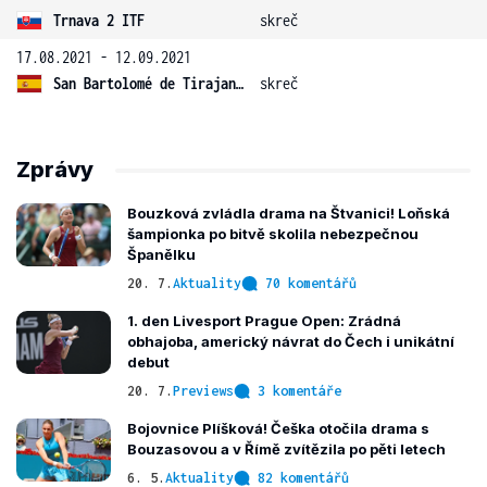
Trnava 2 ITF
skreč
17.08.2021 - 12.09.2021
San Bartolomé de Tirajana 2 ITF
skreč
Zprávy
Bouzková zvládla drama na Štvanici! Loňská
šampionka po bitvě skolila nebezpečnou
Španělku
20. 7.
Aktuality
70 komentářů
1. den Livesport Prague Open: Zrádná
obhajoba, americký návrat do Čech i unikátní
debut
20. 7.
Previews
3 komentáře
Bojovnice Plíšková! Češka otočila drama s
Bouzasovou a v Římě zvítězila po pěti letech
6. 5.
Aktuality
82 komentářů