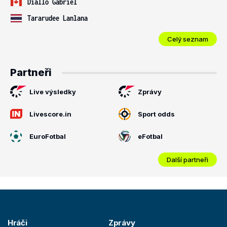
Diallo Gabriel
Tararudee Lanlana
Celý seznam
Partneři
Live výsledky
Zprávy
Livescore.in
Sport odds
EuroFotbal
eFotbal
Další partneři
Hráči
Zprávy