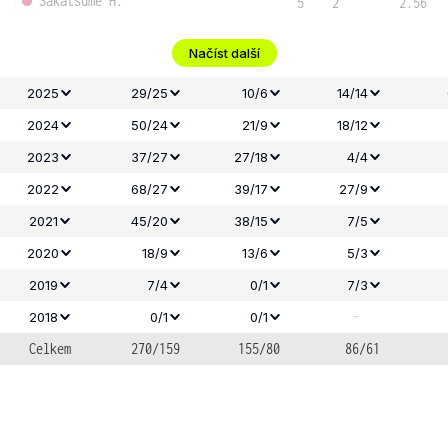
Sakatsume H.
5
2
2.56
Načíst další
2025
29/25
10/6
14/14
2024
50/24
21/9
18/12
2023
37/27
27/18
4/4
2022
68/27
39/17
27/9
2021
45/20
38/15
7/5
2020
18/9
13/6
5/3
2019
7/4
0/1
7/3
-
2018
0/1
0/1
Celkem
270/159
155/80
86/61