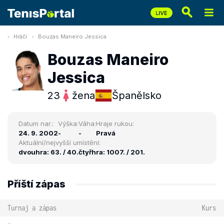
Hráči
Bouzas Maneiro Jessica
Bouzas Maneiro
Jessica
23
žena
Španělsko
Datum nar.:
Výška:
Váha:
Hraje rukou:
24. 9. 2002
-
-
Pravá
Aktuální/nejvyšší umístění:
dvouhra: 63. / 40.
čtyřhra: 1007. / 201.
Příští zápas
Turnaj a zápas
Kurs