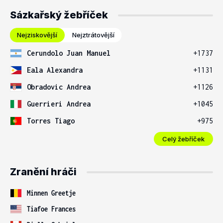
Sázkařský žebříček
Nejziskovější
Nejztrátovější
Cerundolo Juan Manuel
+1737
Eala Alexandra
+1131
Obradovic Andrea
+1126
Guerrieri Andrea
+1045
Torres Tiago
+975
Celý žebříček
Zranění hráči
Minnen Greetje
Tiafoe Frances