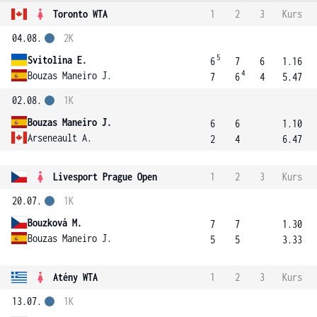
Toronto WTA
1
2
3
Kurs
04.08.
2K
5
Svitolina E.
6
7
6
1.16
4
Bouzas Maneiro J.
7
6
4
5.47
02.08.
1K
Bouzas Maneiro J.
6
6
1.10
Arseneault A.
2
4
6.47
Livesport Prague Open
1
2
3
Kurs
20.07.
1K
Bouzková M.
7
7
1.30
Bouzas Maneiro J.
5
5
3.33
Atény WTA
1
2
3
Kurs
13.07.
1K