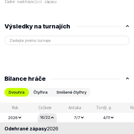
Žádné nadcházející zápasy.
Výsledky na turnajích
Bilance hráče
Dvouhra
Čtyřhra
Smíšené čtyřhry
Rok
Celkem
Antuka
Tvrdý p.
H
16/22
2026
7/7
4/11
Odehrané zápasy
2026