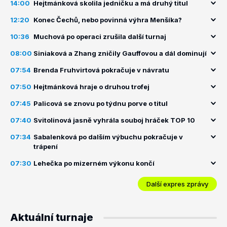
14:00
Hejtmánková skolila jedničku a má druhý titul
12:20
Konec Čechů, nebo povinná výhra Menšíka?
10:36
Muchová po operaci zrušila další turnaj
08:00
Siniaková a Zhang zničily Gauffovou a dál dominují
07:54
Brenda Fruhvirtová pokračuje v návratu
07:50
Hejtmánková hraje o druhou trofej
07:45
Palicová se znovu po týdnu porve o titul
07:40
Svitolinová jasně vyhrála souboj hráček TOP 10
07:34
Sabalenková po dalším výbuchu pokračuje v
trápení
07:30
Lehečka po mizerném výkonu končí
Další expres zprávy
Aktuální turnaje