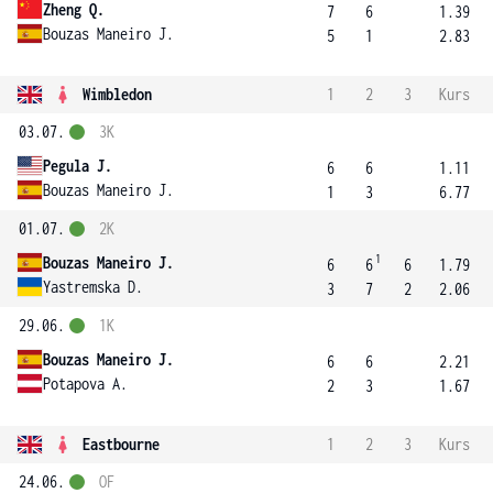
Zheng Q.
7
6
1.39
Bouzas Maneiro J.
5
1
2.83
Wimbledon
1
2
3
Kurs
03.07.
3K
Pegula J.
6
6
1.11
Bouzas Maneiro J.
1
3
6.77
01.07.
2K
1
Bouzas Maneiro J.
6
6
6
1.79
Yastremska D.
3
7
2
2.06
29.06.
1K
Bouzas Maneiro J.
6
6
2.21
Potapova A.
2
3
1.67
Eastbourne
1
2
3
Kurs
24.06.
OF