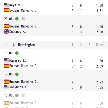
Keys M.
6
6
1.20
Bouzas Maneiro J.
0
1
4.51
23.06.
1K
Bouzas Maneiro J.
6
6
1.40
Dudeney A.
0
3
2.90
Nottingham
1
2
3
Kurs
19.06.
ČF
Navarro E.
7
6
1.50
6
Bouzas Maneiro J.
6
2
2.59
17.06.
OF
Bouzas Maneiro J.
7
1
2.22
Volynets K.
5
0
1.65
15.06.
1K
Bouzas Maneiro J.
7
6
1.50