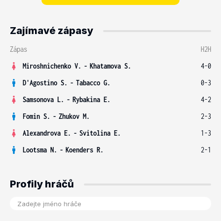
Zajímavé zápasy
Zápas
H2H
Miroshnichenko V.
-
Khatamova S.
4-0
D'Agostino S.
-
Tabacco G.
0-3
Samsonova L.
-
Rybakina E.
4-2
Fomin S.
-
Zhukov M.
2-3
Alexandrova E.
-
Svitolina E.
1-3
Lootsma N.
-
Koenders R.
2-1
Profily hráčů