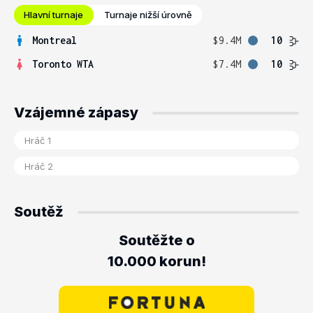
Hlavní turnaje
Turnaje nižší úrovně
Montreal
$9.4M
10
Toronto WTA
$7.4M
10
Vzájemné zápasy
Soutěž
Soutěžte o
10.000 korun!