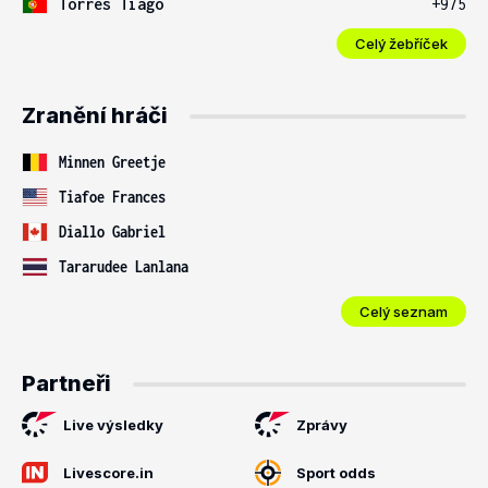
Torres Tiago
+975
Celý žebříček
Zranění hráči
Minnen Greetje
Tiafoe Frances
Diallo Gabriel
Tararudee Lanlana
Celý seznam
Partneři
Live výsledky
Zprávy
Livescore.in
Sport odds