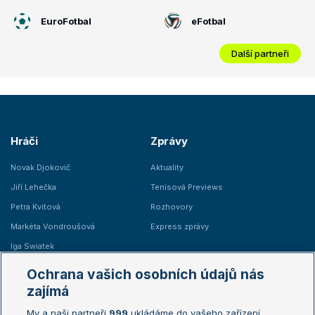
EuroFotbal
eFotbal
Další partneři
Hráči
Zprávy
Novak Djokovič
Aktuality
Jiří Lehečka
Tenisová Previews
Petra Kvitová
Rozhovory
Markéta Vondroušová
Express zprávy
Iga Swiatek
Marie Bouzková
Ochrana vašich osobních údajů nás
Žebříčky
Kalendář turnajů
zajímá
My a naši partneři
999
ukládáme do vašeho zařízení
Žebříček ATP (muži)
Australian Open