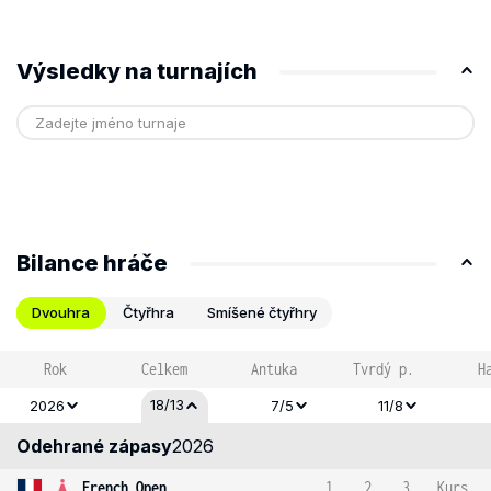
Výsledky na turnajích
Bilance hráče
Dvouhra
Čtyřhra
Smíšené čtyřhry
Rok
Celkem
Antuka
Tvrdý p.
H
18/13
2026
7/5
11/8
Odehrané zápasy
2026
French Open
1
2
3
Kurs