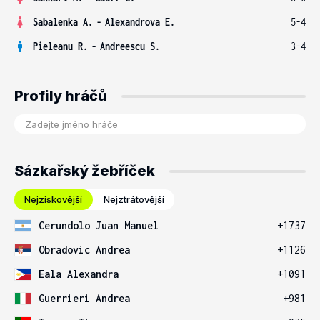
Sabalenka A.
-
Alexandrova E.
5-4
Pieleanu R.
-
Andreescu S.
3-4
Profily hráčů
Sázkařský žebříček
Nejziskovější
Nejztrátovější
Cerundolo Juan Manuel
+1737
Obradovic Andrea
+1126
Eala Alexandra
+1091
Guerrieri Andrea
+981