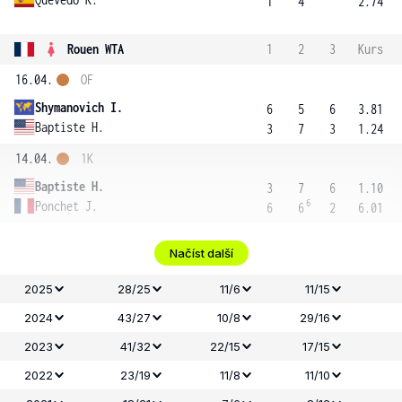
1
4
2.74
Rouen WTA
1
2
3
Kurs
16.04.
OF
Shymanovich I.
6
5
6
3.81
Baptiste H.
3
7
3
1.24
14.04.
1K
Baptiste H.
3
7
6
1.10
6
Ponchet J.
6
6
2
6.01
Načíst další
2025
28/25
11/6
11/15
2024
43/27
10/8
29/16
2023
41/32
22/15
17/15
2022
23/19
11/8
11/10