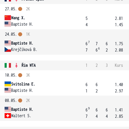
27.05.
2K
Wang X.
5
2.81
Baptiste H.
4
1.45
24.05.
1K
7
Baptiste H.
6
7
6
1.75
6
Krejčíková B.
7
6
2
2.08
Řím WTA
1
2
3
Kurs
10.05.
3K
Svitolina E.
6
6
1.40
Baptiste H.
1
2
2.97
08.05.
2K
9
Baptiste H.
6
6
6
1.41
Waltert S.
7
4
4
2.85