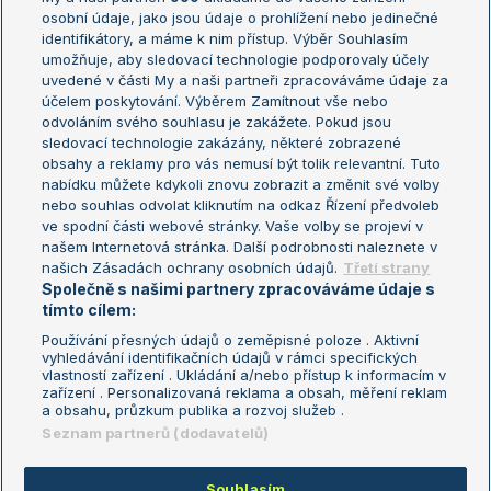
osobní údaje, jako jsou údaje o prohlížení nebo jedinečné
Žebříček WTA (ženy)
French Open
identifikátory, a máme k nim přístup. Výběr Souhlasím
umožňuje, aby sledovací technologie podporovaly účely
Sázkařský žebříček
Wimbledon
uvedené v části My a naši partneři zpracováváme údaje za
US Open
účelem poskytování. Výběrem Zamítnout vše nebo
odvoláním svého souhlasu je zakážete. Pokud jsou
Turnaj mistrů
sledovací technologie zakázány, některé zobrazené
Turnaj mistryň
obsahy a reklamy pro vás nemusí být tolik relevantní. Tuto
Aktualní trendy
nabídku můžete kdykoli znovu zobrazit a změnit své volby
nebo souhlas odvolat kliknutím na odkaz Řízení předvoleb
ve spodní části webové stránky. Vaše volby se projeví v
Fotbalové přestupy
našem Internetová stránka. Další podrobnosti naleznete v
Livesport Daily
našich Zásadách ochrany osobních údajů.
Třetí strany
Společně s našimi partnery zpracováváme údaje s
LS Prague Open
tímto cílem:
Používání přesných údajů o zeměpisné poloze . Aktivní
vyhledávání identifikačních údajů v rámci specifických
vlastností zařízení . Ukládání a/nebo přístup k informacím v
Podmínky užití
Nastavení soukromí
zařízení . Personalizovaná reklama a obsah, měření reklam
GDPR a žurnalistika
Reklama
a obsahu, průzkum publika a rozvoj služeb .
Informace o zpracování osobních
Kontakt
Seznam partnerů (dodavatelů)
údajů
Tiráž
Souhlasím