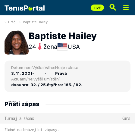
Hráči
Baptiste Hailey
Baptiste Hailey
24
žena
USA
Datum nar.:
Výška:
Váha:
Hraje rukou:
3. 11. 2001
-
-
Pravá
Aktuální/nejvyšší umístění:
dvouhra: 32. / 25.
čtyřhra: 165. / 92.
Příští zápas
Turnaj a zápas
Kurs
Žádné nadcházející zápasy.