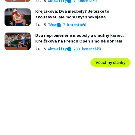
28. 5.
Aktuality
7 komentářů
Krejčíková: Dva mečboly? Je těžké to
skousávat, ale mohu být spokojená
24. 5.
Téma
7 komentářů
Dva neproměněné mečboly a smutný konec.
Krejčíková na French Open smolně dohrála
24. 5.
Aktuality
233 komentářů
Všechny články