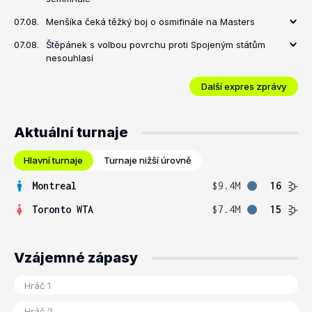
07.08.
Menšíka čeká těžký boj o osmifinále na Masters
07.08.
Štěpánek s volbou povrchu proti Spojeným státům
nesouhlasí
Další expres zprávy
Aktuální turnaje
Hlavní turnaje
Turnaje nižší úrovně
Montreal
$9.4M
16
Toronto WTA
$7.4M
15
Vzájemné zápasy