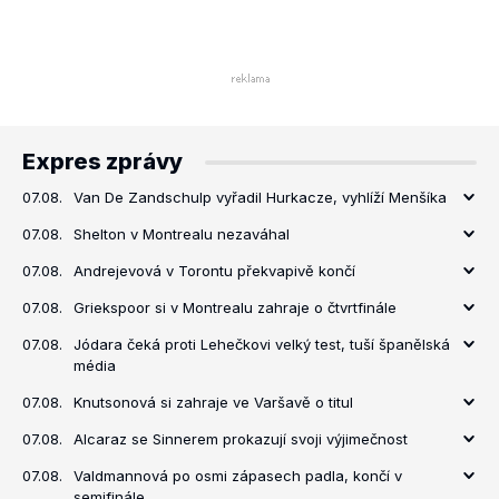
Expres zprávy
07.08.
Van De Zandschulp vyřadil Hurkacze, vyhlíží Menšíka
07.08.
Shelton v Montrealu nezaváhal
07.08.
Andrejevová v Torontu překvapivě končí
07.08.
Griekspoor si v Montrealu zahraje o čtvrtfinále
07.08.
Jódara čeká proti Lehečkovi velký test, tuší španělská
média
07.08.
Knutsonová si zahraje ve Varšavě o titul
07.08.
Alcaraz se Sinnerem prokazují svoji výjimečnost
07.08.
Valdmannová po osmi zápasech padla, končí v
semifinále