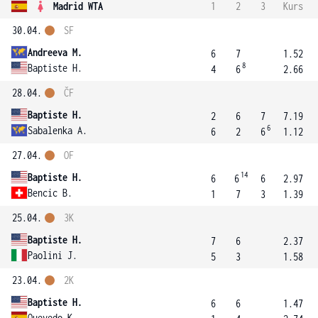
Madrid WTA
1
2
3
Kurs
30.04.
SF
Andreeva M.
6
7
1.52
8
Baptiste H.
4
6
2.66
28.04.
ČF
Baptiste H.
2
6
7
7.19
6
Sabalenka A.
6
2
6
1.12
27.04.
OF
14
Baptiste H.
6
6
6
2.97
Bencic B.
1
7
3
1.39
25.04.
3K
Baptiste H.
7
6
2.37
Paolini J.
5
3
1.58
23.04.
2K
Baptiste H.
6
6
1.47
Quevedo K.