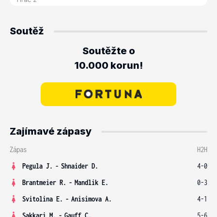
Soutěž
Soutěžte o
10.000 korun!
Zajímavé zápasy
Zápas
H2H
Pegula J.
-
Shnaider D.
4-0
Brantmeier R.
-
Mandlik E.
0-3
Svitolina E.
-
Anisimova A.
4-1
Sakkari M.
-
Gauff C.
5-6