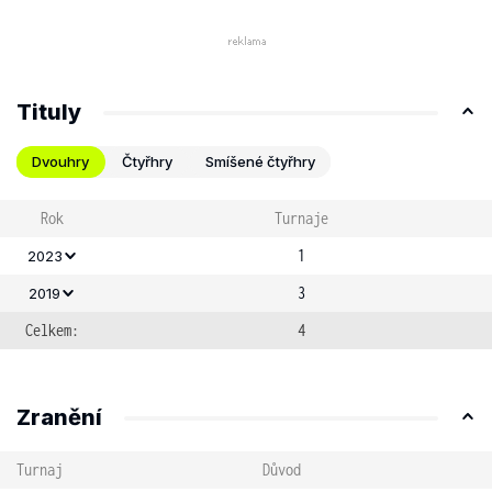
Tituly
Dvouhry
Čtyřhry
Smíšené čtyřhry
Rok
Turnaje
1
2023
3
2019
Celkem:
4
Zranění
Turnaj
Důvod