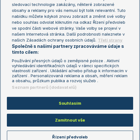
sledovací technologie zakázány, některé zobrazené
Turnaj mistryň
obsahy a reklamy pro vás nemusí být tolik relevantní. Tuto
Aktualní trendy
nabídku můžete kdykoli znovu zobrazit a změnit své volby
nebo souhlas odvolat kliknutím na odkaz Řízení předvoleb
ve spodní části webové stránky. Vaše volby se projeví v
Fotbalové přestupy
našem Internetová stránka. Další podrobnosti naleznete v
Livesport Daily
našich Zásadách ochrany osobních údajů.
Třetí strany
Společně s našimi partnery zpracováváme údaje s
LS Prague Open
tímto cílem:
Používání přesných údajů o zeměpisné poloze . Aktivní
vyhledávání identifikačních údajů v rámci specifických
vlastností zařízení . Ukládání a/nebo přístup k informacím v
Podmínky užití
Nastavení soukromí
zařízení . Personalizovaná reklama a obsah, měření reklam
GDPR a žurnalistika
Reklama
a obsahu, průzkum publika a rozvoj služeb .
Informace o zpracování osobních
Kontakt
Seznam partnerů (dodavatelů)
údajů
Tiráž
Souhlasím
Copyright © 2008-2026 TenisPortal.cz. Využíváme zpravodajství ČTK.
Zamítnout vše
Řízení předvoleb