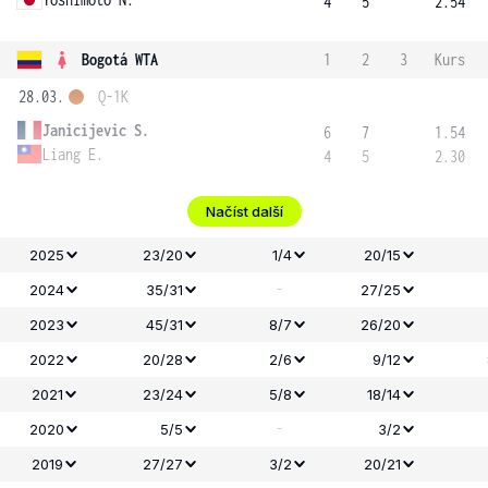
4
5
2.54
Bogotá WTA
1
2
3
Kurs
28.03.
Q-1K
Janicijevic S.
6
7
1.54
Liang E.
4
5
2.30
Načíst další
2025
23/20
1/4
20/15
-
2024
35/31
27/25
2023
45/31
8/7
26/20
2022
20/28
2/6
9/12
2021
23/24
5/8
18/14
-
2020
5/5
3/2
2019
27/27
3/2
20/21