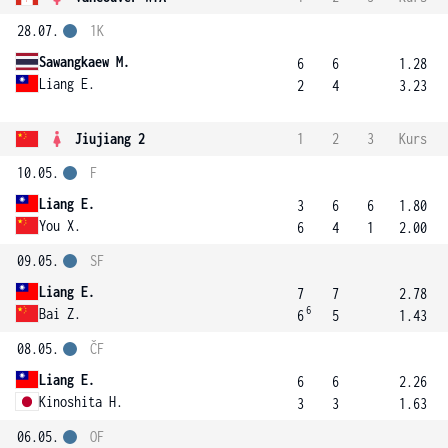
28.07.
1K
Sawangkaew M.
6
6
1.28
Liang E.
2
4
3.23
Jiujiang 2
1
2
3
Kurs
10.05.
F
Liang E.
3
6
6
1.80
You X.
6
4
1
2.00
09.05.
SF
Liang E.
7
7
2.78
6
Bai Z.
6
5
1.43
08.05.
ČF
Liang E.
6
6
2.26
Kinoshita H.
3
3
1.63
06.05.
OF