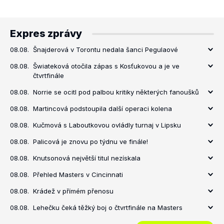
Expres zprávy
08.08.
Šnajderová v Torontu nedala šanci Pegulaové
08.08.
Šwiateková otočila zápas s Kosťukovou a je ve
čtvrtfinále
08.08.
Norrie se ocitl pod palbou kritiky některých fanoušků
08.08.
Martincová podstoupila další operaci kolena
08.08.
Kučmová s Laboutkovou ovládly turnaj v Lipsku
08.08.
Palicová je znovu po týdnu ve finále!
08.08.
Knutsonová největší titul nezískala
08.08.
Přehled Masters v Cincinnati
08.08.
Krádež v přímém přenosu
08.08.
Lehečku čeká těžký boj o čtvrtfinále na Masters