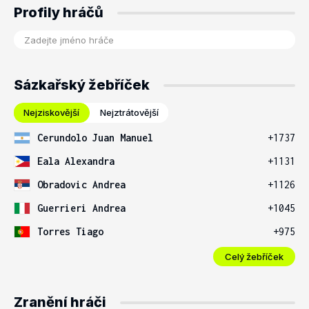
Profily hráčů
Sázkařský žebříček
Nejziskovější
Nejztrátovější
Cerundolo Juan Manuel
+1737
Eala Alexandra
+1131
Obradovic Andrea
+1126
Guerrieri Andrea
+1045
Torres Tiago
+975
Celý žebříček
Zranění hráči