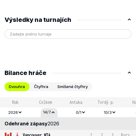
Výsledky na turnajích
Bilance hráče
Dvouhra
Čtyřhra
Smíšené čtyřhry
Rok
Celkem
Antuka
Tvrdý p.
H
14/7
2026
0/1
10/3
Odehrané zápasy
2026
Vancouver WTA
1
2
3
Kurs