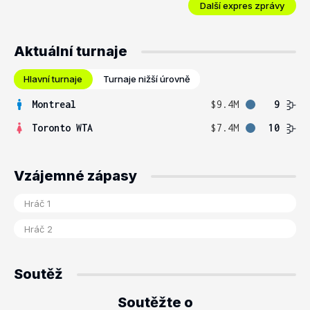
Další expres zprávy
Aktuální turnaje
Hlavní turnaje
Turnaje nižší úrovně
Montreal
$9.4M
9
Toronto WTA
$7.4M
10
Vzájemné zápasy
Soutěž
Soutěžte o