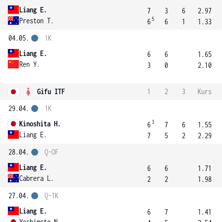
Liang E.
7
3
6
2.97
5
Preston T.
6
6
1
1.33
04.05.
1K
Liang E.
6
6
1.65
Ren Y.
3
0
2.10
Gifu ITF
1
2
3
Kurs
29.04.
1K
3
Kinoshita H.
6
7
6
1.55
Liang E.
7
5
2
2.29
28.04.
Q-OF
Liang E.
6
6
1.71
Cabrera L.
2
2
1.98
27.04.
Q-1K
Liang E.
6
7
1.41
Yoshimoto N.