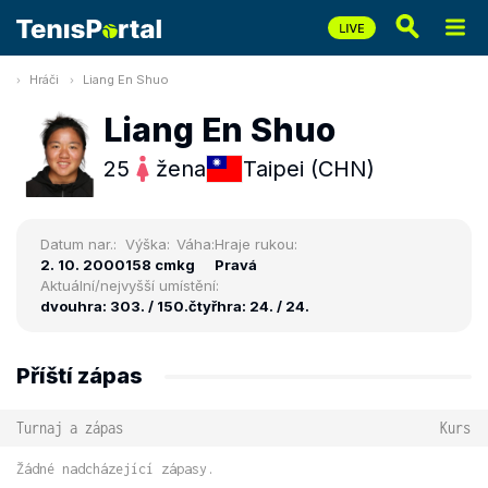
Hráči
Liang En Shuo
Liang En Shuo
25
žena
Taipei (CHN)
Datum nar.:
Výška:
Váha:
Hraje rukou:
2. 10. 2000
158 cm
kg
Pravá
Aktuální/nejvyšší umístění:
dvouhra: 303. / 150.
čtyřhra: 24. / 24.
Příští zápas
Turnaj a zápas
Kurs
Žádné nadcházející zápasy.