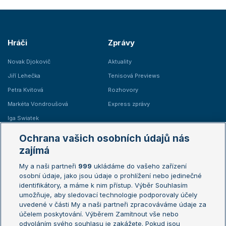
Hráči
Zprávy
Novak Djokovič
Aktuality
Jiří Lehečka
Tenisová Previews
Petra Kvitová
Rozhovory
Markéta Vondroušová
Express zprávy
Iga Swiatek
Marie Bouzková
Ochrana vašich osobních údajů nás
Žebříčky
Kalendář turnajů
zajímá
My a naši partneři
999
ukládáme do vašeho zařízení
Žebříček ATP (muži)
Australian Open
osobní údaje, jako jsou údaje o prohlížení nebo jedinečné
Žebříček WTA (ženy)
French Open
identifikátory, a máme k nim přístup. Výběr Souhlasím
umožňuje, aby sledovací technologie podporovaly účely
Sázkařský žebříček
Wimbledon
uvedené v části My a naši partneři zpracováváme údaje za
US Open
účelem poskytování. Výběrem Zamítnout vše nebo
odvoláním svého souhlasu je zakážete. Pokud jsou
Turnaj mistrů