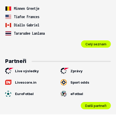
Minnen Greetje
Tiafoe Frances
Diallo Gabriel
Tararudee Lanlana
Celý seznam
Partneři
Live výsledky
Zprávy
Livescore.in
Sport odds
EuroFotbal
eFotbal
Další partneři