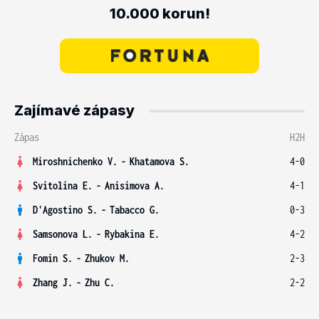
10.000 korun!
Zajímavé zápasy
Zápas
H2H
Miroshnichenko V.
-
Khatamova S.
4-0
Svitolina E.
-
Anisimova A.
4-1
D'Agostino S.
-
Tabacco G.
0-3
Samsonova L.
-
Rybakina E.
4-2
Fomin S.
-
Zhukov M.
2-3
Zhang J.
-
Zhu C.
2-2