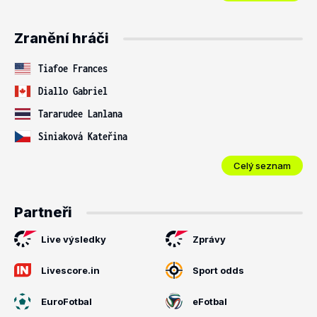
Zranění hráči
Tiafoe Frances
Diallo Gabriel
Tararudee Lanlana
Siniaková Kateřina
Celý seznam
Partneři
Live výsledky
Zprávy
Livescore.in
Sport odds
EuroFotbal
eFotbal