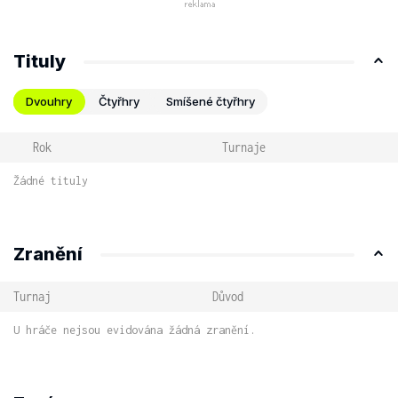
Tituly
Dvouhry
Čtyřhry
Smíšené čtyřhry
Rok
Turnaje
Žádné tituly
Zranění
Turnaj
Důvod
U hráče nejsou evidována žádná zranění.