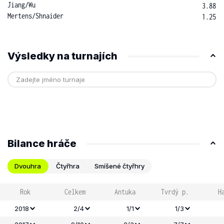
Jiang
/
Wu
3.88
Mertens
/
Shnaider
1.25
Výsledky na turnajích
Bilance hráče
Dvouhra
Čtyřhra
Smíšené čtyřhry
Rok
Celkem
Antuka
Tvrdý p.
H
2018
2/4
1/1
1/3