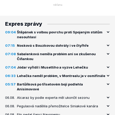
Expres zprávy
09:04
Štěpánek s volbou povrchu proti Spojeným státům
nesouhlasí
07:15
Nosková s Bouzkovou dohrály i ve čtyřhře
07:08
Sabalenková neměla problém ani se zkušenou
Číňankou
07:04
Jódar vyřídil i Musettiho a vyzve Lehečku
06:33
Lehečka neměl problém, v Montrealu je v osmifinále
05:57
Bartůňková po třísetovém boji podlehla
Anisimovové
06.08.
Alcaraz by podle experta měl ukončit sezonu
06.08.
Pegulaová nadělila přemožitelce Siniakové kanára
06.08.
Fils nedal šanci Navonemu