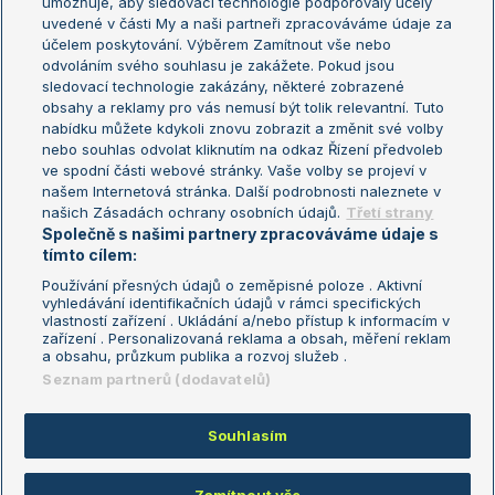
umožňuje, aby sledovací technologie podporovaly účely
Sázkařský žebříček
Wimbledon
uvedené v části My a naši partneři zpracováváme údaje za
US Open
účelem poskytování. Výběrem Zamítnout vše nebo
odvoláním svého souhlasu je zakážete. Pokud jsou
Turnaj mistrů
sledovací technologie zakázány, některé zobrazené
Turnaj mistryň
obsahy a reklamy pro vás nemusí být tolik relevantní. Tuto
Aktualní trendy
nabídku můžete kdykoli znovu zobrazit a změnit své volby
nebo souhlas odvolat kliknutím na odkaz Řízení předvoleb
ve spodní části webové stránky. Vaše volby se projeví v
Fotbalové přestupy
našem Internetová stránka. Další podrobnosti naleznete v
Livesport Daily
našich Zásadách ochrany osobních údajů.
Třetí strany
Společně s našimi partnery zpracováváme údaje s
LS Prague Open
tímto cílem:
Používání přesných údajů o zeměpisné poloze . Aktivní
vyhledávání identifikačních údajů v rámci specifických
vlastností zařízení . Ukládání a/nebo přístup k informacím v
Podmínky užití
Nastavení soukromí
zařízení . Personalizovaná reklama a obsah, měření reklam
GDPR a žurnalistika
Reklama
a obsahu, průzkum publika a rozvoj služeb .
Informace o zpracování osobních
Kontakt
Seznam partnerů (dodavatelů)
údajů
Tiráž
Souhlasím
Copyright © 2008-2026 TenisPortal.cz. Využíváme zpravodajství ČTK.