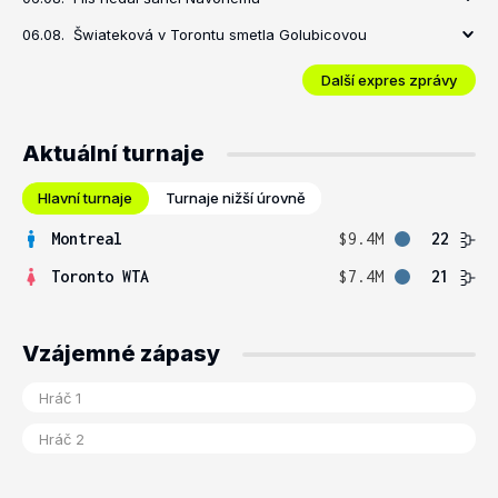
06.08.
Šwiateková v Torontu smetla Golubicovou
Další expres zprávy
Aktuální turnaje
Hlavní turnaje
Turnaje nižší úrovně
Montreal
$9.4M
22
Toronto WTA
$7.4M
21
Vzájemné zápasy