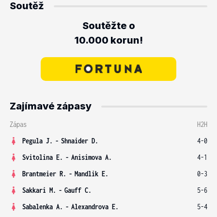
Soutěž
Soutěžte o
10.000 korun!
Zajímavé zápasy
Zápas
H2H
Pegula J.
-
Shnaider D.
4-0
Svitolina E.
-
Anisimova A.
4-1
Brantmeier R.
-
Mandlik E.
0-3
Sakkari M.
-
Gauff C.
5-6
Sabalenka A.
-
Alexandrova E.
5-4