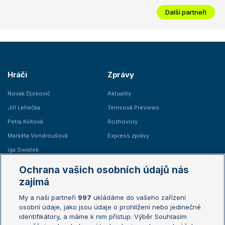
Další partneři
Hráči
Zprávy
Novak Djokovič
Aktuality
Jiří Lehečka
Tenisová Previews
Petra Kvitová
Rozhovory
Markéta Vondroušová
Express zprávy
Iga Swiatek
Marie Bouzková
Ochrana vašich osobních údajů nás
Žebříčky
Kalendář turnajů
zajímá
My a naši partneři
997
ukládáme do vašeho zařízení
Žebříček ATP (muži)
Australian Open
osobní údaje, jako jsou údaje o prohlížení nebo jedinečné
Žebříček WTA (ženy)
French Open
identifikátory, a máme k nim přístup. Výběr Souhlasím