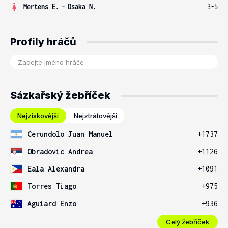
Mertens E.
-
Osaka N.
3-5
Profily hráčů
Sázkařský žebříček
Nejziskovější
Nejztrátovější
Cerundolo Juan Manuel
+1737
Obradovic Andrea
+1126
Eala Alexandra
+1091
Torres Tiago
+975
Aguiard Enzo
+936
Celý žebříček