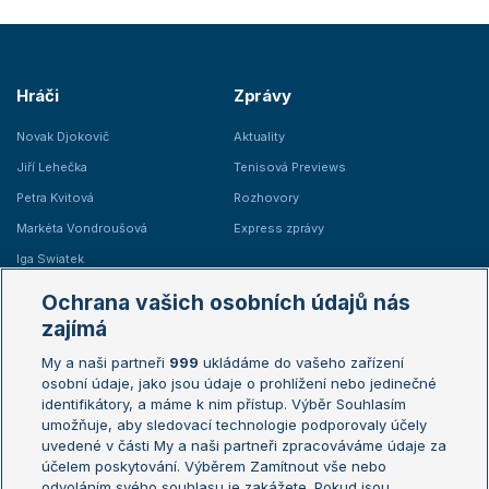
Hráči
Zprávy
Novak Djokovič
Aktuality
Jiří Lehečka
Tenisová Previews
Petra Kvitová
Rozhovory
Markéta Vondroušová
Express zprávy
Iga Swiatek
Marie Bouzková
Ochrana vašich osobních údajů nás
Žebříčky
Kalendář turnajů
zajímá
My a naši partneři
999
ukládáme do vašeho zařízení
Žebříček ATP (muži)
Australian Open
osobní údaje, jako jsou údaje o prohlížení nebo jedinečné
Žebříček WTA (ženy)
French Open
identifikátory, a máme k nim přístup. Výběr Souhlasím
umožňuje, aby sledovací technologie podporovaly účely
Sázkařský žebříček
Wimbledon
uvedené v části My a naši partneři zpracováváme údaje za
US Open
účelem poskytování. Výběrem Zamítnout vše nebo
odvoláním svého souhlasu je zakážete. Pokud jsou
Turnaj mistrů