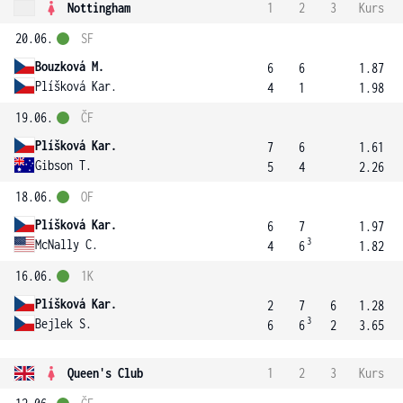
Nottingham
1
2
3
Kurs
20.06.
SF
Bouzková M.
6
6
1.87
Plíšková Kar.
4
1
1.98
19.06.
ČF
Plíšková Kar.
7
6
1.61
Gibson T.
5
4
2.26
18.06.
OF
Plíšková Kar.
6
7
1.97
3
McNally C.
4
6
1.82
16.06.
1K
Plíšková Kar.
2
7
6
1.28
3
Bejlek S.
6
6
2
3.65
Queen's Club
1
2
3
Kurs