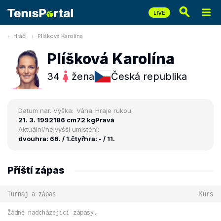
Hráči
Plíšková Karolína
Plíšková Karolína
34
žena
Česká republika
Datum nar.:
Výška:
Váha:
Hraje rukou:
21. 3. 1992
186 cm
72 kg
Pravá
Aktuální/nejvyšší umístění:
dvouhra: 66. / 1.
čtyřhra: - / 11.
Příští zápas
Turnaj a zápas
Kurs
Žádné nadcházející zápasy.