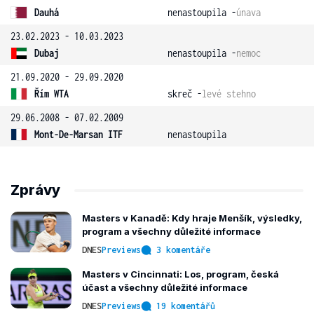
Dauhá
nenastoupila -
únava
23.02.2023 - 10.03.2023
Dubaj
nenastoupila -
nemoc
21.09.2020 - 29.09.2020
Řím WTA
skreč -
levé stehno
29.06.2008 - 07.02.2009
Mont-De-Marsan ITF
nenastoupila
Zprávy
Masters v Kanadě: Kdy hraje Menšík, výsledky,
program a všechny důležité informace
DNES
Previews
3 komentáře
Masters v Cincinnati: Los, program, česká
účast a všechny důležité informace
DNES
Previews
19 komentářů