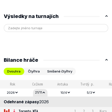
Výsledky na turnajích
Bilance hráče
Dvouhra
Čtyřhra
Smíšené čtyřhry
Rok
Celkem
Antuka
Tvrdý p.
H
21/11
2026
10/4
5/3
Odehrané zápasy
2026
Toronto WTA
1
2
3
Kurs