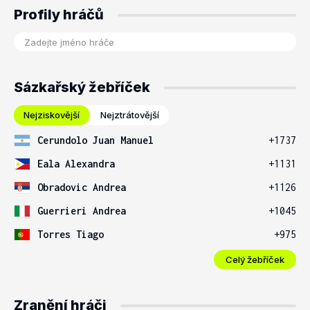
Profily hráčů
Sázkařský žebříček
Nejziskovější
Nejztrátovější
Cerundolo Juan Manuel
+1737
Eala Alexandra
+1131
Obradovic Andrea
+1126
Guerrieri Andrea
+1045
Torres Tiago
+975
Celý žebříček
Zranění hráči