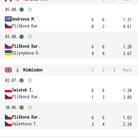
05.08.
2K
Andreeva M.
6
6
1.21
Plíšková Kar.
0
2
4.61
03.08.
1K
Plíšková Kar.
6
6
1.28
Oliynykova O.
4
4
3.67
Wimbledon
1
2
3
Kurs
02.07.
2K
Swiatek I.
6
6
1.28
Plíšková Kar.
1
3
3.89
30.06.
1K
Plíšková Kar.
6
6
1.65
Valentova T.
3
4
2.24