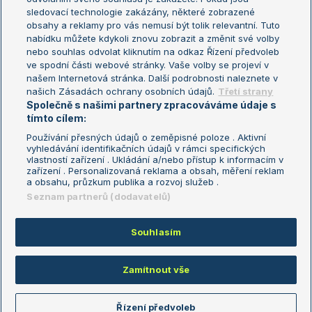
sledovací technologie zakázány, některé zobrazené
Turnaj mistryň
obsahy a reklamy pro vás nemusí být tolik relevantní. Tuto
Aktualní trendy
nabídku můžete kdykoli znovu zobrazit a změnit své volby
nebo souhlas odvolat kliknutím na odkaz Řízení předvoleb
ve spodní části webové stránky. Vaše volby se projeví v
Fotbalové přestupy
našem Internetová stránka. Další podrobnosti naleznete v
Livesport Daily
našich Zásadách ochrany osobních údajů.
Třetí strany
Společně s našimi partnery zpracováváme údaje s
LS Prague Open
tímto cílem:
Používání přesných údajů o zeměpisné poloze . Aktivní
vyhledávání identifikačních údajů v rámci specifických
vlastností zařízení . Ukládání a/nebo přístup k informacím v
Podmínky užití
Nastavení soukromí
zařízení . Personalizovaná reklama a obsah, měření reklam
GDPR a žurnalistika
Reklama
a obsahu, průzkum publika a rozvoj služeb .
Informace o zpracování osobních
Kontakt
Seznam partnerů (dodavatelů)
údajů
Tiráž
Souhlasím
Copyright © 2008-2026 TenisPortal.cz. Využíváme zpravodajství ČTK.
Zamítnout vše
Řízení předvoleb