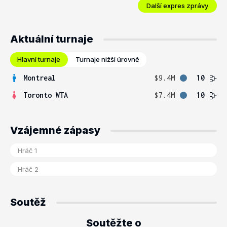
Další expres zprávy
Aktuální turnaje
Hlavní turnaje
Turnaje nižší úrovně
Montreal
$9.4M
10
Toronto WTA
$7.4M
10
Vzájemné zápasy
Soutěž
Soutěžte o