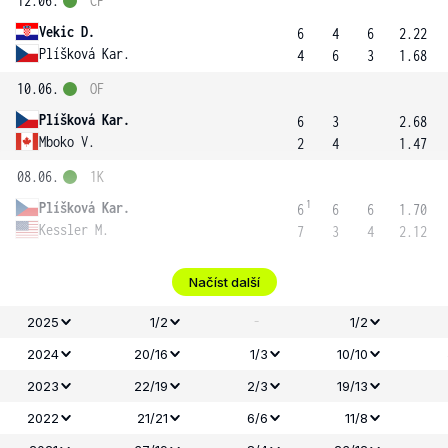
12.06.
ČF
Vekic D.
6
4
6
2.22
Plíšková Kar.
4
6
3
1.68
10.06.
OF
Plíšková Kar.
6
3
2.68
Mboko V.
2
4
1.47
08.06.
1K
1
Plíšková Kar.
6
6
6
1.70
Kessler M.
7
3
4
2.12
Načíst další
-
2025
1/2
1/2
2024
20/16
1/3
10/10
2023
22/19
2/3
19/13
2022
21/21
6/6
11/8