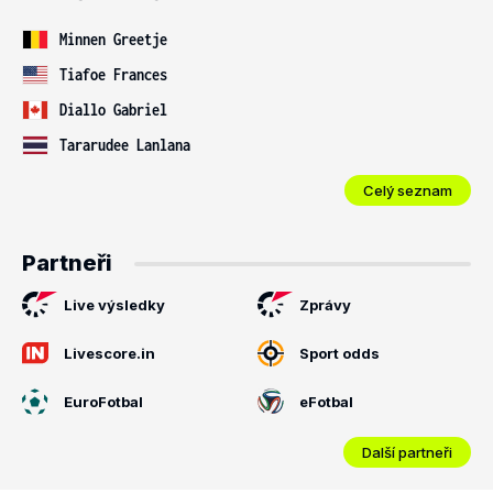
Minnen Greetje
Tiafoe Frances
Diallo Gabriel
Tararudee Lanlana
Celý seznam
Partneři
Live výsledky
Zprávy
Livescore.in
Sport odds
EuroFotbal
eFotbal
Další partneři