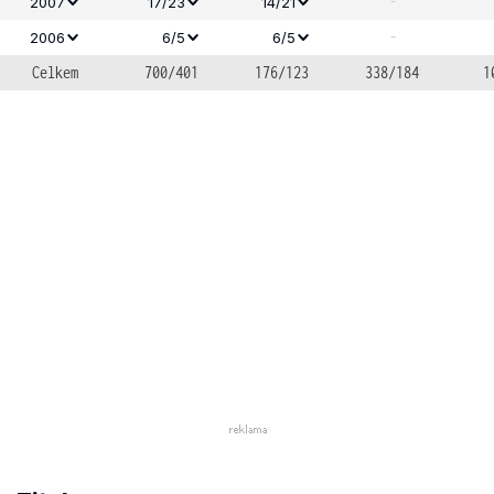
-
2007
17/23
14/21
-
2006
6/5
6/5
Celkem
700/401
176/123
338/184
1