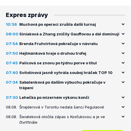
Expres zprávy
10:36
Muchová po operaci zrušila další turnaj
08:00
Siniaková a Zhang zničily Gauffovou a dál dominují
07:54
Brenda Fruhvirtová pokračuje v návratu
07:50
Hejtmánková hraje o druhou trofej
07:45
Palicová se znovu po týdnu porve o titul
07:40
Svitolinová jasně vyhrála souboj hráček TOP 10
07:34
Sabalenková po dalším výbuchu pokračuje v
trápení
07:30
Lehečka po mizerném výkonu končí
08.08.
Šnajderová v Torontu nedala šanci Pegulaové
08.08.
Šwiateková otočila zápas s Kosťukovou a je ve
čtvrtfinále