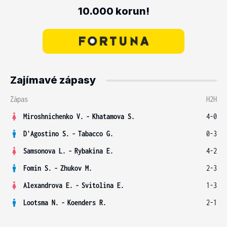
10.000 korun!
Zajímavé zápasy
Zápas
H2H
Miroshnichenko V.
-
Khatamova S.
4-0
D'Agostino S.
-
Tabacco G.
0-3
Samsonova L.
-
Rybakina E.
4-2
Fomin S.
-
Zhukov M.
2-3
Alexandrova E.
-
Svitolina E.
1-3
Lootsma N.
-
Koenders R.
2-1