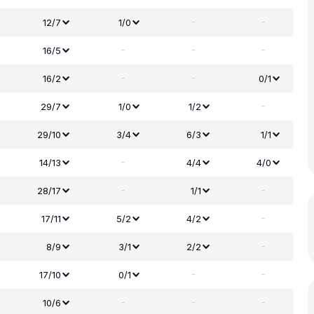
-
-
12/7
1/0
-
-
-
16/5
-
-
16/2
0/1
-
29/7
1/0
1/2
29/10
3/4
6/3
1/1
-
14/13
4/4
4/0
-
-
28/17
1/1
-
17/11
5/2
4/2
-
8/9
3/1
2/2
-
-
17/10
0/1
-
-
-
10/6