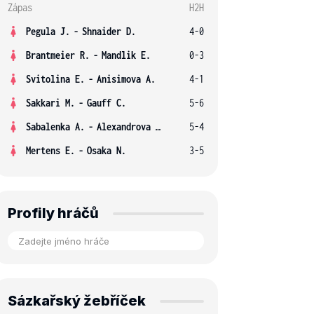
Zápas
H2H
Pegula J.
-
Shnaider D.
4-0
Brantmeier R.
-
Mandlik E.
0-3
Svitolina E.
-
Anisimova A.
4-1
Sakkari M.
-
Gauff C.
5-6
Sabalenka A.
-
Alexandrova E.
5-4
Mertens E.
-
Osaka N.
3-5
Profily hráčů
Sázkařský žebříček