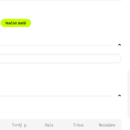
Načíst další
Tvrdý p.
Hala
Tráva
Nezadáno