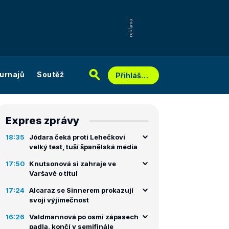
urnajů
Soutěž
Přihlášení
Expres zprávy
18:35
Jódara čeká proti Lehečkovi
velký test, tuší španělská média
17:50
Knutsonová si zahraje ve
Varšavě o titul
17:24
Alcaraz se Sinnerem prokazují
svoji výjimečnost
16:26
Valdmannová po osmi zápasech
padla, končí v semifinále