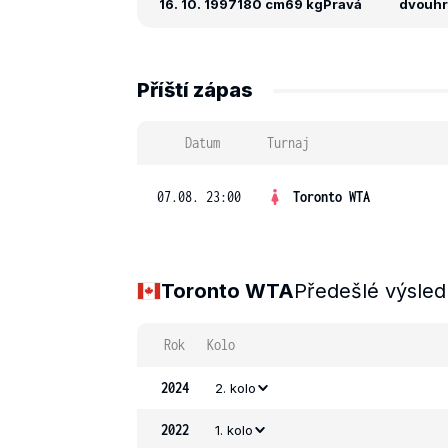
16. 10. 1997
180 cm
69 kg
Pravá
dvouhra:
Příští zápas
Datum
Turnaj
07.08. 23:00
Toronto WTA
Toronto WTA
Předešlé výsled
Rok
Kolo
2024
2. kolo
2022
1. kolo