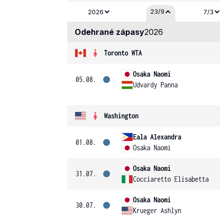
23/9
2026
7/3
Odehrané zápasy
2026
Toronto WTA
Osaka Naomi
05.08.
Udvardy Panna
Washington
Eala Alexandra
01.08.
Osaka Naomi
Osaka Naomi
31.07.
Cocciaretto Elisabetta
Osaka Naomi
30.07.
Krueger Ashlyn