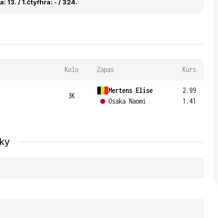
 13. / 1.
čtyřhra: - / 324.
Kolo
Zápas
Kurs
Mertens Elise
2.99
3K
Osaka Naomi
1.41
ky