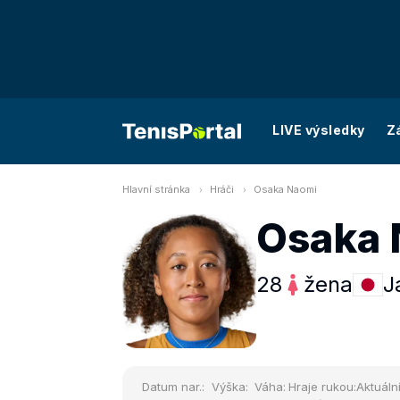
LIVE výsledky
Z
Hlavní stránka
Hráči
Osaka Naomi
Osaka 
28
žena
J
Datum nar.:
Výška:
Váha:
Hraje rukou:
Aktuální