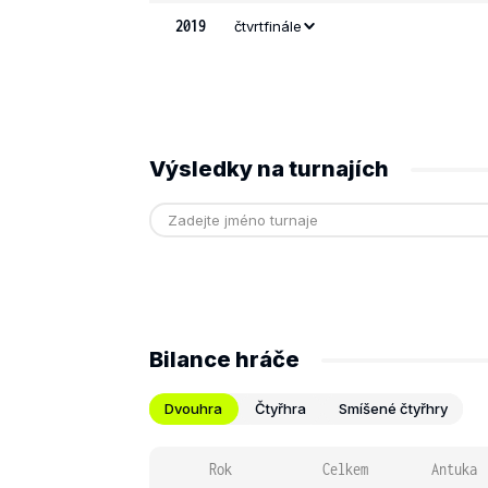
2019
čtvrtfinále
Výsledky na turnajích
Bilance hráče
Dvouhra
Čtyřhra
Smíšené čtyřhry
Rok
Celkem
Antuka