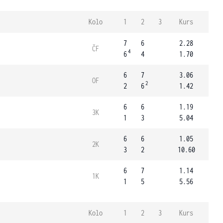
Kolo
1
2
3
Kurs
7
6
2.28
ČF
4
6
4
1.70
6
7
3.06
OF
2
2
6
1.42
6
6
1.19
3K
1
3
5.04
6
6
1.05
2K
3
2
10.60
6
7
1.14
1K
1
5
5.56
Kolo
1
2
3
Kurs