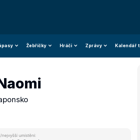
ápasy
Žebříčky
Hráči
Zprávy
Kalendář t
Naomi
aponsko
/nejvyšší umístění: