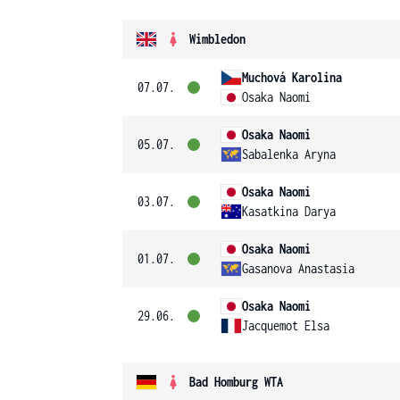
Wimbledon
Muchová Karolina
07.07.
Osaka Naomi
Osaka Naomi
05.07.
Sabalenka Aryna
Osaka Naomi
03.07.
Kasatkina Darya
Osaka Naomi
01.07.
Gasanova Anastasia
Osaka Naomi
29.06.
Jacquemot Elsa
Bad Homburg WTA