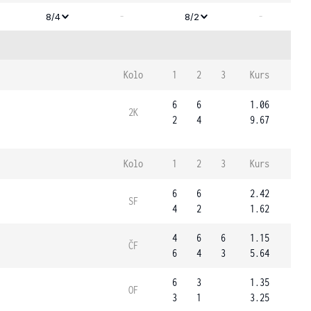
-
-
8/4
8/2
Kolo
1
2
3
Kurs
6
6
1.06
2K
2
4
9.67
Kolo
1
2
3
Kurs
6
6
2.42
SF
4
2
1.62
4
6
6
1.15
ČF
6
4
3
5.64
6
3
1.35
OF
3
1
3.25