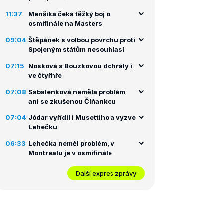
11:37
Menšíka čeká těžký boj o
osmifinále na Masters
09:04
Štěpánek s volbou povrchu proti
Spojeným státům nesouhlasí
07:15
Nosková s Bouzkovou dohrály i
ve čtyřhře
07:08
Sabalenková neměla problém
ani se zkušenou Číňankou
07:04
Jódar vyřídil i Musettiho a vyzve
Lehečku
06:33
Lehečka neměl problém, v
Montrealu je v osmifinále
Další expres zprávy