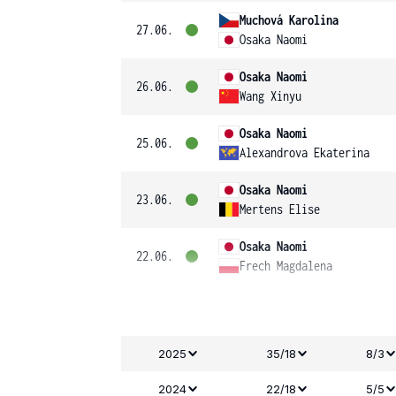
Muchová Karolina
27.06.
Osaka Naomi
Osaka Naomi
26.06.
Wang Xinyu
Osaka Naomi
25.06.
Alexandrova Ekaterina
Osaka Naomi
23.06.
Mertens Elise
Osaka Naomi
22.06.
Frech Magdalena
2025
35/18
8/3
2024
22/18
5/5