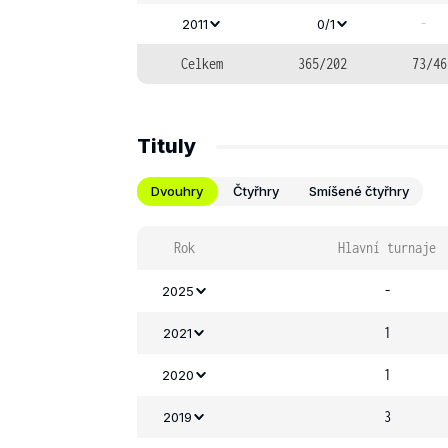
-
2011
0/1
Celkem
365/202
73/46
Tituly
Dvouhry
Čtyřhry
Smíšené čtyřhry
Rok
Hlavní turnaje
-
2025
1
2021
1
2020
3
2019