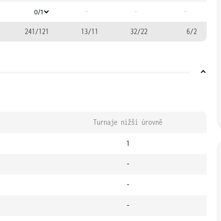
-
-
-
0/1
241/121
13/11
32/22
6/2
Turnaje nižší úrovně
1
-
-
-