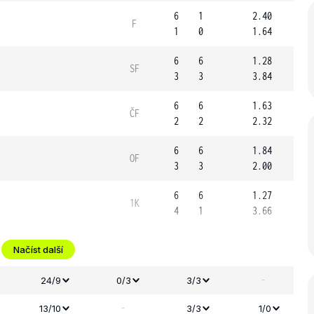
6
1
2.40
F
1
0
1.64
6
6
1.28
SF
3
3
3.84
6
6
1.63
ČF
2
2
2.32
6
6
1.84
OF
3
3
2.00
6
6
1.27
1K
4
1
3.66
Načíst další
-
24/9
0/3
3/3
-
13/10
3/3
1/0