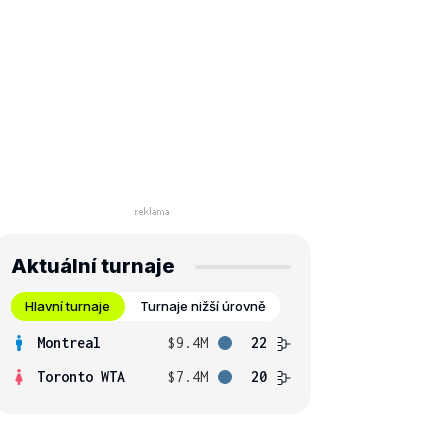
Aktuální turnaje
Hlavní turnaje
Turnaje nižší úrovně
Montreal
$9.4M
22
Toronto WTA
$7.4M
20