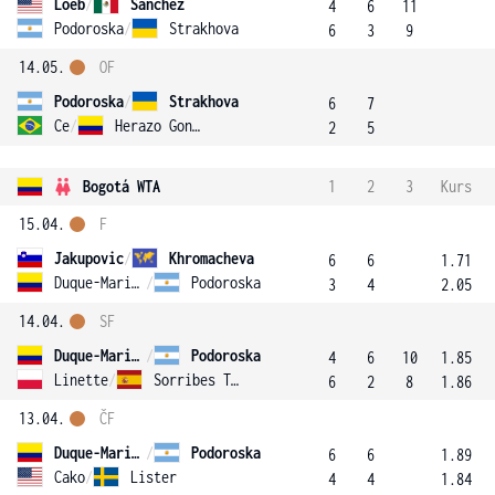
Loeb
/
Sanchez
4
6
11
Podoroska
/
Strakhova
6
3
9
14.05.
OF
Podoroska
/
Strakhova
6
7
Ce
/
Herazo Gonzalez
2
5
Bogotá WTA
1
2
3
Kurs
15.04.
F
Jakupovic
/
Khromacheva
6
6
1.71
Duque-Marino
/
Podoroska
3
4
2.05
14.04.
SF
Duque-Marino
/
Podoroska
4
6
10
1.85
Linette
/
Sorribes Tormo
6
2
8
1.86
13.04.
ČF
Duque-Marino
/
Podoroska
6
6
1.89
Cako
/
Lister
4
4
1.84