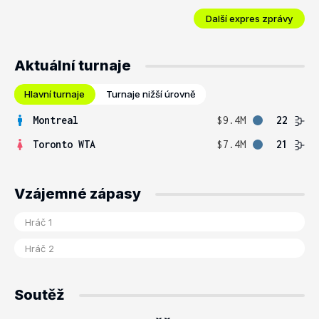
Další expres zprávy
Aktuální turnaje
Hlavní turnaje
Turnaje nižší úrovně
Montreal
$9.4M
22
Toronto WTA
$7.4M
21
Vzájemné zápasy
Soutěž