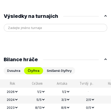
Výsledky na turnajích
Bilance hráče
Dvouhra
Čtyřhra
Smíšené čtyřhry
Rok
Celkem
Antuka
Tvrdý p.
H
-
2026
1/2
1/2
2024
5/5
3/3
2/0
2023
8/13
8/6
0/5