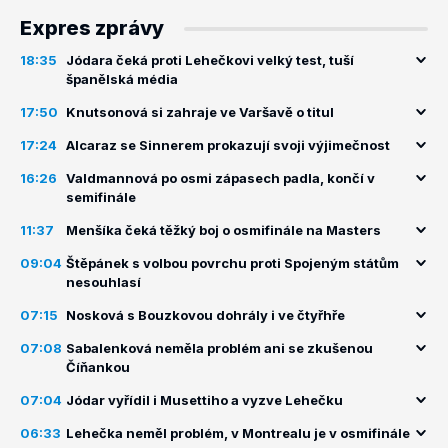
Expres zprávy
18:35
Jódara čeká proti Lehečkovi velký test, tuší
španělská média
17:50
Knutsonová si zahraje ve Varšavě o titul
17:24
Alcaraz se Sinnerem prokazují svoji výjimečnost
16:26
Valdmannová po osmi zápasech padla, končí v
semifinále
11:37
Menšíka čeká těžký boj o osmifinále na Masters
09:04
Štěpánek s volbou povrchu proti Spojeným státům
nesouhlasí
07:15
Nosková s Bouzkovou dohrály i ve čtyřhře
07:08
Sabalenková neměla problém ani se zkušenou
Číňankou
07:04
Jódar vyřídil i Musettiho a vyzve Lehečku
06:33
Lehečka neměl problém, v Montrealu je v osmifinále