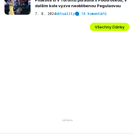
Plíšková si v Torontu poradila s Podoroskou, v
dalším kole vyzve neoblíbenou Pegulaovou
7. 8. 2024
Aktuality
16 komentářů
Všechny články