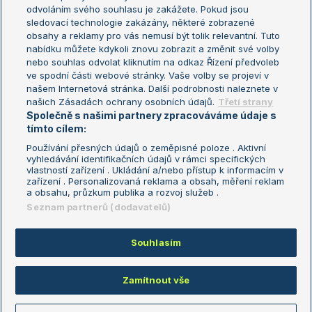
odvoláním svého souhlasu je zakážete. Pokud jsou
Turnaj mistrů
sledovací technologie zakázány, některé zobrazené
Turnaj mistryň
obsahy a reklamy pro vás nemusí být tolik relevantní. Tuto
Aktualní trendy
nabídku můžete kdykoli znovu zobrazit a změnit své volby
nebo souhlas odvolat kliknutím na odkaz Řízení předvoleb
ve spodní části webové stránky. Vaše volby se projeví v
Fotbalové přestupy
našem Internetová stránka. Další podrobnosti naleznete v
Livesport Daily
našich Zásadách ochrany osobních údajů.
Třetí strany
Společně s našimi partnery zpracováváme údaje s
LS Prague Open
tímto cílem:
Používání přesných údajů o zeměpisné poloze . Aktivní
vyhledávání identifikačních údajů v rámci specifických
vlastností zařízení . Ukládání a/nebo přístup k informacím v
Podmínky užití
Nastavení soukromí
zařízení . Personalizovaná reklama a obsah, měření reklam
GDPR a žurnalistika
Reklama
a obsahu, průzkum publika a rozvoj služeb .
Informace o zpracování osobních
Kontakt
Seznam partnerů (dodavatelů)
údajů
Tiráž
Souhlasím
Copyright © 2008-2026 TenisPortal.cz. Využíváme zpravodajství ČTK.
Zamítnout vše