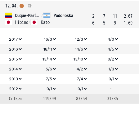
12.04.
OF
Duque-Marino
/
Podoroska
2
7
11
2.07
Hibino
/
Kato
6
5
9
1.69
2017
16/3
12/3
4/0
2016
18/11
14/6
4/5
2015
13/14
13/10
0/2
2014
5/6
4/2
1/3
2013
7/5
7/4
0/1
-
2012
0/1
0/1
Celkem
119/99
87/54
31/35