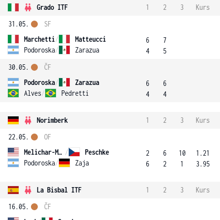
Grado ITF
1
2
3
Kurs
31.05.
SF
Marchetti
/
Matteucci
6
7
Podoroska
/
Zarazua
4
5
30.05.
ČF
Podoroska
/
Zarazua
6
6
Alves
/
Pedretti
4
4
Norimberk
1
2
3
Kurs
22.05.
OF
Melichar-Martinez
/
Peschke
2
6
10
1.21
Podoroska
/
Zaja
6
2
1
3.95
La Bisbal ITF
1
2
3
Kurs
16.05.
ČF