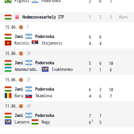
Pigossi
/
Podoroska
2
6
7
Hodmezovasarhely ITF
1
2
3
Kurs
15.06.
F
Jani
/
Podoroska
6
6
Kovinic
/
Stojanovic
4
4
15.06.
SF
Jani
/
Podoroska
5
6
10
Amanmuradova
/
Ivakhnenko
7
1
6
15.06.
ČF
Jani
/
Podoroska
6
3
10
Bara
/
Skamlova
4
6
7
11.06.
OF
Jani
/
Podoroska
7
7
3
Lansere
/
Nagy
6
5