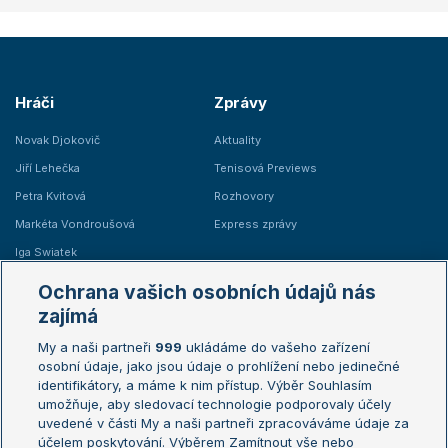
Hráči
Zprávy
Novak Djokovič
Aktuality
Jiří Lehečka
Tenisová Previews
Petra Kvitová
Rozhovory
Markéta Vondroušová
Express zprávy
Iga Swiatek
Marie Bouzková
Ochrana vašich osobních údajů nás
Žebříčky
Kalendář turnajů
zajímá
My a naši partneři
999
ukládáme do vašeho zařízení
Žebříček ATP (muži)
Australian Open
osobní údaje, jako jsou údaje o prohlížení nebo jedinečné
Žebříček WTA (ženy)
French Open
identifikátory, a máme k nim přístup. Výběr Souhlasím
umožňuje, aby sledovací technologie podporovaly účely
Sázkařský žebříček
Wimbledon
uvedené v části My a naši partneři zpracováváme údaje za
US Open
účelem poskytování. Výběrem Zamítnout vše nebo