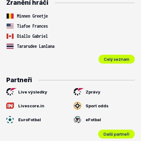
Zranění hráči
Minnen Greetje
Tiafoe Frances
Diallo Gabriel
Tararudee Lanlana
Celý seznam
Partneři
Live výsledky
Zprávy
Livescore.in
Sport odds
EuroFotbal
eFotbal
Další partneři