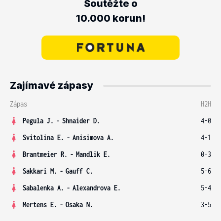
Soutěžte o
10.000 korun!
Zajímavé zápasy
Zápas
H2H
Pegula J.
-
Shnaider D.
4-0
Svitolina E.
-
Anisimova A.
4-1
Brantmeier R.
-
Mandlik E.
0-3
Sakkari M.
-
Gauff C.
5-6
Sabalenka A.
-
Alexandrova E.
5-4
Mertens E.
-
Osaka N.
3-5