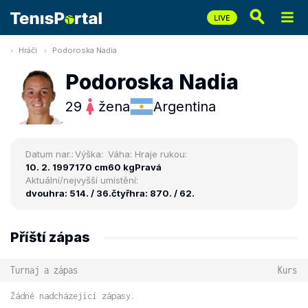
Hráči
Podoroska Nadia
Podoroska Nadia
29
žena
Argentina
Datum nar.:
Výška:
Váha:
Hraje rukou:
10. 2. 1997
170 cm
60 kg
Pravá
Aktuální/nejvyšší umístění:
dvouhra: 514. / 36.
čtyřhra: 870. / 62.
Příští zápas
Turnaj a zápas
Kurs
Žádné nadcházející zápasy.