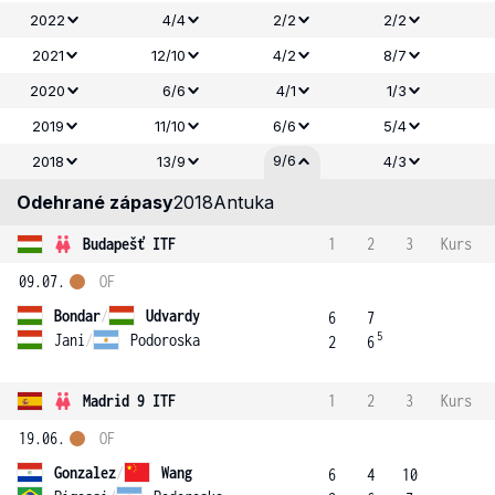
2022
4/4
2/2
2/2
2021
12/10
4/2
8/7
2020
6/6
4/1
1/3
2019
11/10
6/6
5/4
9/6
2018
13/9
4/3
Odehrané zápasy
2018
Antuka
Budapešť ITF
1
2
3
Kurs
09.07.
OF
Bondar
/
Udvardy
6
7
5
Jani
/
Podoroska
2
6
Madrid 9 ITF
1
2
3
Kurs
19.06.
OF
Gonzalez
/
Wang
6
4
10