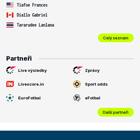
Tiafoe Frances
Diallo Gabriel
Tararudee Lanlana
Celý seznam
Partneři
Live výsledky
Zprávy
Livescore.in
Sport odds
EuroFotbal
eFotbal
Další partneři