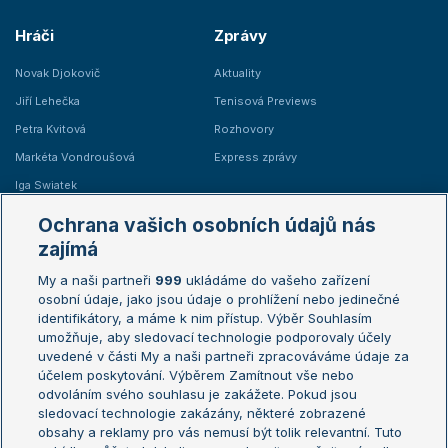
Hráči
Zprávy
Novak Djokovič
Aktuality
Jiří Lehečka
Tenisová Previews
Petra Kvitová
Rozhovory
Markéta Vondroušová
Express zprávy
Iga Swiatek
Marie Bouzková
Ochrana vašich osobních údajů nás
Žebříčky
Kalendář turnajů
zajímá
My a naši partneři
999
ukládáme do vašeho zařízení
Žebříček ATP (muži)
Australian Open
osobní údaje, jako jsou údaje o prohlížení nebo jedinečné
Žebříček WTA (ženy)
French Open
identifikátory, a máme k nim přístup. Výběr Souhlasím
umožňuje, aby sledovací technologie podporovaly účely
Sázkařský žebříček
Wimbledon
uvedené v části My a naši partneři zpracováváme údaje za
US Open
účelem poskytování. Výběrem Zamítnout vše nebo
odvoláním svého souhlasu je zakážete. Pokud jsou
Turnaj mistrů
sledovací technologie zakázány, některé zobrazené
Turnaj mistryň
obsahy a reklamy pro vás nemusí být tolik relevantní. Tuto