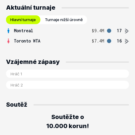
Aktuální turnaje
Hlavní turnaje
Turnaje nižší úrovně
Montreal
$9.4M
17
Toronto WTA
$7.4M
16
Vzájemné zápasy
Soutěž
Soutěžte o
10.000 korun!