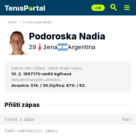
Hráči
Podoroska Nadia
Podoroska Nadia
29
žena
Argentina
Datum nar.:
Výška:
Váha:
Hraje rukou:
10. 2. 1997
170 cm
60 kg
Pravá
Aktuální/nejvyšší umístění:
dvouhra: 514. / 36.
čtyřhra: 870. / 62.
Příští zápas
Turnaj a zápas
Kurs
Žádné nadcházející zápasy.