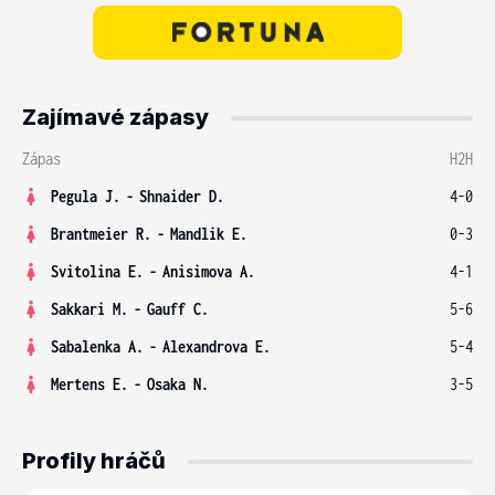
Zajímavé zápasy
Zápas
H2H
Pegula J.
-
Shnaider D.
4-0
Brantmeier R.
-
Mandlik E.
0-3
Svitolina E.
-
Anisimova A.
4-1
Sakkari M.
-
Gauff C.
5-6
Sabalenka A.
-
Alexandrova E.
5-4
Mertens E.
-
Osaka N.
3-5
Profily hráčů