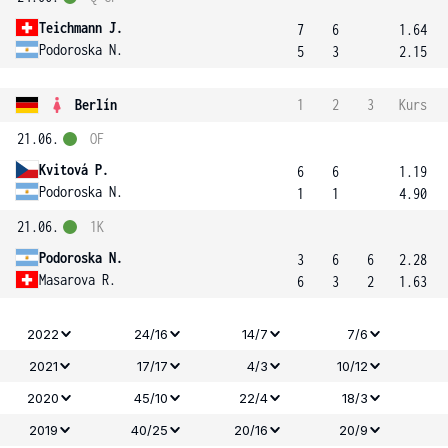
Teichmann J.
7
6
1.64
Podoroska N.
5
3
2.15
Berlín
1
2
3
Kurs
21.06.
OF
Kvitová P.
6
6
1.19
Podoroska N.
1
1
4.90
21.06.
1K
Podoroska N.
3
6
6
2.28
Masarova R.
6
3
2
1.63
2022
24/16
14/7
7/6
2021
17/17
4/3
10/12
2020
45/10
22/4
18/3
2019
40/25
20/16
20/9