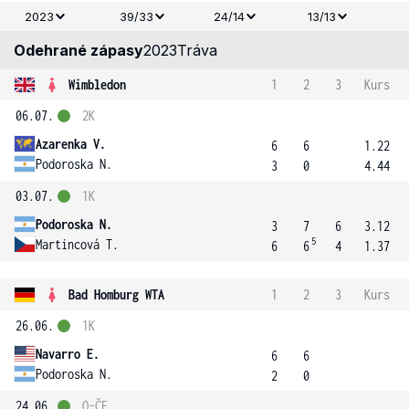
2023
39/33
24/14
13/13
Odehrané zápasy
2023
Tráva
Wimbledon
1
2
3
Kurs
06.07.
2K
Azarenka V.
6
6
1.22
Podoroska N.
3
0
4.44
03.07.
1K
Podoroska N.
3
7
6
3.12
5
Martincová T.
6
6
4
1.37
Bad Homburg WTA
1
2
3
Kurs
26.06.
1K
Navarro E.
6
6
Podoroska N.
2
0
24.06.
Q-ČF