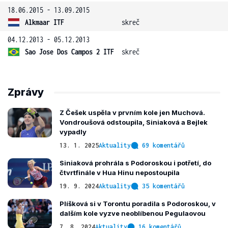
18.06.2015 - 13.09.2015
Alkmaar ITF
skreč
04.12.2013 - 05.12.2013
Sao Jose Dos Campos 2 ITF
skreč
Zprávy
Z Češek uspěla v prvním kole jen Muchová.
Vondroušová odstoupila, Siniaková a Bejlek
vypadly
13. 1. 2025
Aktuality
69 komentářů
Siniaková prohrála s Podoroskou i potřetí, do
čtvrtfinále v Hua Hinu nepostoupila
19. 9. 2024
Aktuality
35 komentářů
Plíšková si v Torontu poradila s Podoroskou, v
dalším kole vyzve neoblíbenou Pegulaovou
7. 8. 2024
Aktuality
16 komentářů