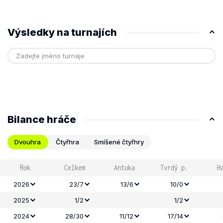
Výsledky na turnajích
Bilance hráče
Dvouhra
Čtyřhra
Smíšené čtyřhry
Rok
Celkem
Antuka
Tvrdý p.
H
2026
23/7
13/6
10/0
-
2025
1/2
1/2
2024
28/30
11/12
17/14