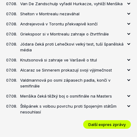
07.08.
Van De Zandschulp vyřadil Hurkacze, vyhlíží Menšíka
07.08.
Shelton v Montrealu nezaváhal
07.08.
Andrejevová v Torontu překvapivě končí
07.08.
Griekspoor si v Montrealu zahraje o čtvrtfinále
07.08.
Jódara čeká proti Lehečkovi velký test, tuší španělská
média
07.08.
Knutsonová si zahraje ve Varšavě o titul
07.08.
Alcaraz se Sinnerem prokazují svoji výjimečnost
07.08.
Valdmannová po osmi zápasech padla, končí v
semifinále
07.08.
Menšíka čeká těžký boj o osmifinále na Masters
07.08.
Štěpánek s volbou povrchu proti Spojeným státům
nesouhlasí
Další expres zprávy