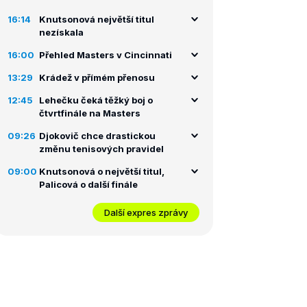
16:14
Knutsonová největší titul
nezískala
16:00
Přehled Masters v Cincinnati
13:29
Krádež v přímém přenosu
12:45
Lehečku čeká těžký boj o
čtvrtfinále na Masters
09:26
Djokovič chce drastickou
změnu tenisových pravidel
09:00
Knutsonová o největší titul,
Palicová o další finále
Další expres zprávy