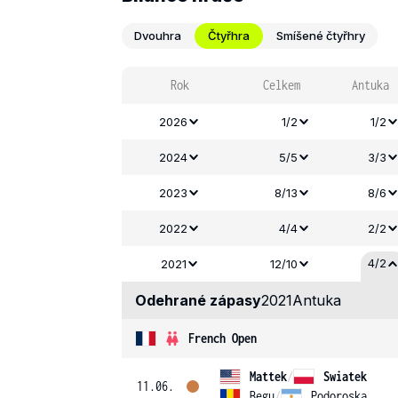
Dvouhra
Čtyřhra
Smíšené čtyřhry
Rok
Celkem
Antuka
2026
1/2
1/2
2024
5/5
3/3
2023
8/13
8/6
2022
4/4
2/2
4/2
2021
12/10
Odehrané zápasy
2021
Antuka
French Open
Mattek
/
Swiatek
11.06.
Begu
/
Podoroska