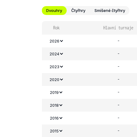
Dvouhry
Čtyřhry
Smíšené čtyřhry
Rok
Hlavní turnaje
-
2026
-
2024
-
2023
-
2020
-
2019
-
2018
-
2016
-
2015