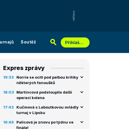
urnajů
Soutěž
Přihlášení
Expres zprávy
19:33
Norrie se ocitl pod palbou kritiky
některých fanoušků
18:03
Martincová podstoupila další
operaci kolena
17:43
Kučmová s Laboutkovou ovládly
turnaj v Lipsku
16:49
Palicová je znovu po týdnu ve
finále!