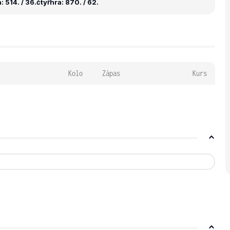
 514. / 36.
čtyřhra: 870. / 62.
Kolo
Zápas
Kurs