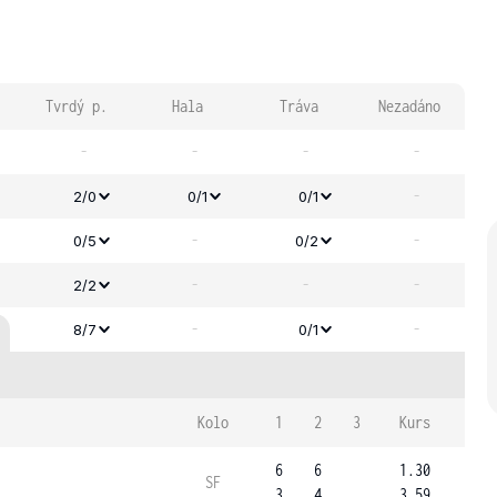
Tvrdý p.
Hala
Tráva
Nezadáno
-
-
-
-
-
2/0
0/1
0/1
-
-
0/5
0/2
-
-
-
2/2
-
-
8/7
0/1
Kolo
1
2
3
Kurs
6
6
1.30
SF
3
4
3.59