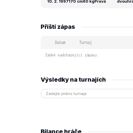
10. 2. 1997
170 cm
60 kg
Pravá
dvouhra:
Příští zápas
Datum
Turnaj
Žádné nadcházející zápasy.
Výsledky na turnajích
Bilance hráče