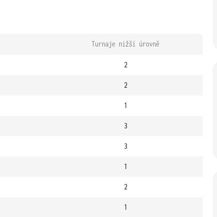
Turnaje nižší úrovně
2
2
1
3
3
1
2
1