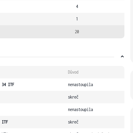
4
1
20
Důvod
 34 ITF
nenastoupila
skreč
nenastoupila
 ITF
skreč