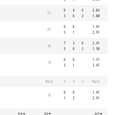
6
4
6
2.03
ČF
3
6
2
1.80
6
6
1.41
OF
3
1
2.91
7
3
6
2.41
2K
5
6
3
1.58
6
6
1.31
1K
3
1
3.47
Kolo
1
2
3
Kurs
6
6
1.41
1K
1
2
2.91
-
1/3
1/1
0/1