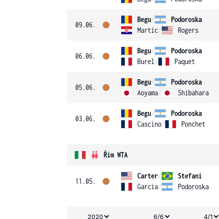
Begu
/
Podoroska
09.06.
Martic
/
Rogers
Begu
/
Podoroska
06.06.
Burel
/
Paquet
Begu
/
Podoroska
05.06.
Aoyama
/
Shibahara
Begu
/
Podoroska
03.06.
Cascino
/
Ponchet
Řím WTA
Carter
/
Stefani
11.05.
Garcia
/
Podoroska
2020
6/6
4/1