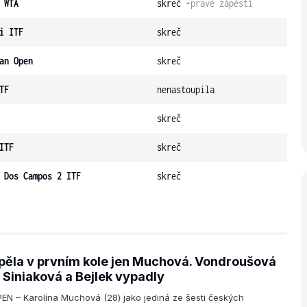
 WTA
skreč -
pravé zápěstí
i ITF
skreč
an Open
skreč
TF
nenastoupila
skreč
ITF
skreč
 Dos Campos 2 ITF
skreč
pěla v prvním kole jen Muchová. Vondroušová
 Siniaková a Bejlek vypadly
N – Karolína Muchová (28) jako jediná ze šesti českých