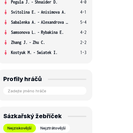
Pegula J.
-
Shnaider D.
4-0
Svitolina E.
-
Anisimova A.
4-1
Sabalenka A.
-
Alexandrova E.
5-4
Samsonova L.
-
Rybakina E.
4-2
Zhang J.
-
Zhu C.
2-2
Kostyuk M.
-
Swiatek I.
1-3
Profily hráčů
Sázkařský žebříček
Nejziskovější
Nejztrátovější