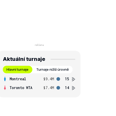
Aktuální turnaje
Hlavní turnaje
Turnaje nižší úrovně
Montreal
$9.4M
15
Toronto WTA
$7.4M
14