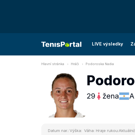
LIVE výsledky
Z
Hlavní stránka
Hráči
Podoroska Nadia
Podoro
29
žena
A
Datum nar.:
Výška:
Váha:
Hraje rukou:
Aktuální