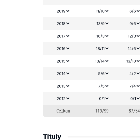
2019
11/10
6/6
2018
13/9
9/6
2017
16/3
12/3
2016
18/11
14/6
2015
13/14
13/10
2014
5/6
4/2
2013
7/5
7/4
2012
0/1
0/1
Celkem
119/99
87/54
Tituly