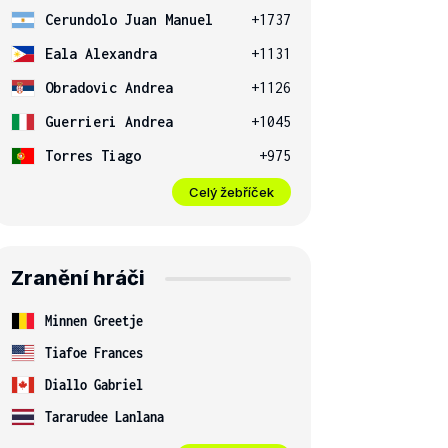
Cerundolo Juan Manuel
+1737
Eala Alexandra
+1131
Obradovic Andrea
+1126
Guerrieri Andrea
+1045
Torres Tiago
+975
Celý žebříček
Zranění hráči
Minnen Greetje
Tiafoe Frances
Diallo Gabriel
Tararudee Lanlana