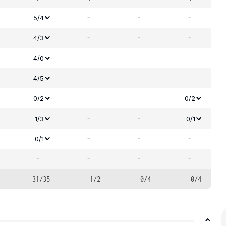
-
-
-
5/4
-
-
-
4/3
-
-
-
4/0
-
-
-
4/5
-
-
0/2
0/2
-
-
1/3
0/1
-
-
-
0/1
-
-
-
-
31/35
1/2
0/4
0/4