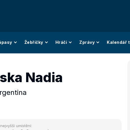
ápasy
Žebříčky
Hráči
Zprávy
Kalendář t
ska Nadia
rgentina
/nejvyšší umístění: