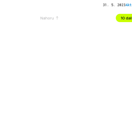
31. 5. 2023
Akt
Nahoru
10 dalš