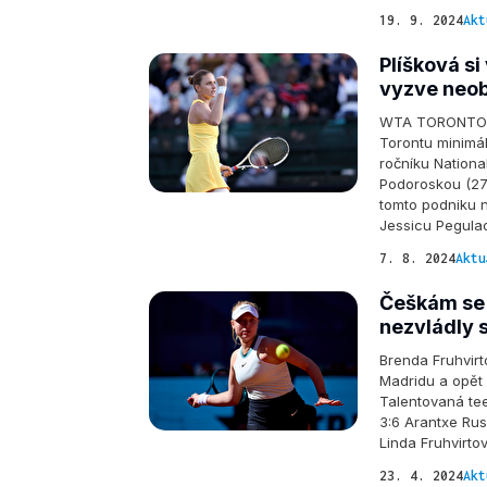
19. 9. 2024
Akt
Plíšková si
vyzve neob
WTA TORONTO - K
Torontu minimáln
ročníku Nationa
Podoroskou (27)
tomto podniku 
Jessicu Pegulao
7. 8. 2024
Aktu
Češkám se v
nezvládly s
Brenda Fruhvirto
Madridu a opět 
Talentovaná tee
3:6 Arantxe Rus
Linda Fruhvirtov
23. 4. 2024
Akt