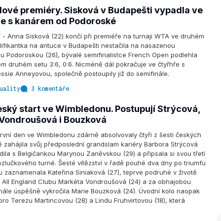
lové premiéry. Sisková v Budapešti vypadla ve
e s kanárem od Podoroské
 Anna Sisková (22) končí při premiéře na turnaji WTA ve druhém
lifikantka na antuce v Budapešti nestačila na nasazenou
u Podoroskou (26), bývalé semifinalistce French Open podlehla
 druhém setu 3:6, 0:6. Nicméně dál pokračuje ve čtyřhře s
sie Anneyovou, společně postoupily již do semifinále.
uality
3 komentáře
ský start ve Wimbledonu. Postupují Strýcová,
 Vondroušová i Bouzková
vní den ve Wimbledonu zdárně absolvovaly čtyři z šesti českých
ně zahájila svůj předposlední grandslam kariéry Barbora Strýcová
radila s Belgičankou Marynou Zaněvskou (29) a připsala si svou třetí
ozlučkového turné. Šesté vítězství v řadě pouhé dva dny po triumfu
 zaznamenala Kateřina Siniaková (27), teprve podruhé v životě
v All England Clubu Markéta Vondroušová (24) a za obhajobou
inále úspěšně vykročila Marie Bouzková (24). Úvodní kolo naopak
ro Terezu Martincovou (28) a Lindu Fruhvirtovou (18), která