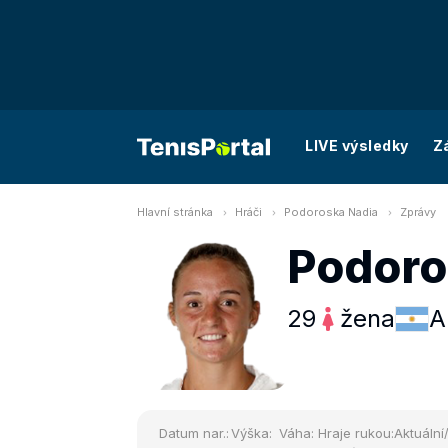
LIVE výsledky
Z
Hlavní stránka
Hráči
Podoroska Nadia
Zprávy
Podoro
29
žena
A
Datum nar.:
Výška:
Váha:
Hraje rukou:
Aktuální