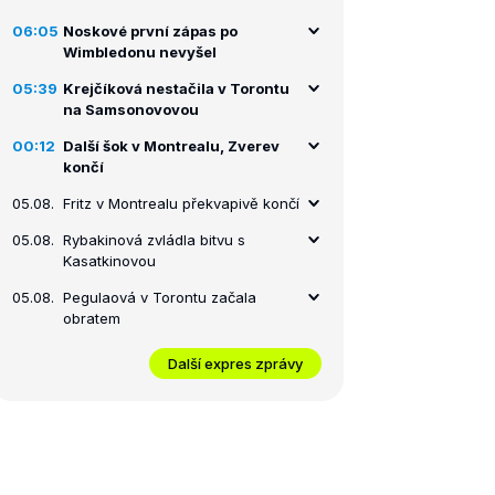
06:05
Noskové první zápas po
Wimbledonu nevyšel
05:39
Krejčíková nestačila v Torontu
na Samsonovovou
00:12
Další šok v Montrealu, Zverev
končí
05.08.
Fritz v Montrealu překvapivě končí
05.08.
Rybakinová zvládla bitvu s
Kasatkinovou
05.08.
Pegulaová v Torontu začala
obratem
Další expres zprávy