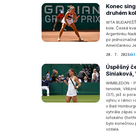
Konec sing
druhém kol
WTA BUDAPEŠŤ -
kole. Česká kva
Argentinku Nadi
po jednoznačném
Američankou Jes
20. 7. 2023
Akt
Úspěšný če
Siniaková,
WIMBLEDON - Pr
tenistek. Vítěz
(37), jež si po
výhru v rámci r
v Bad Homburgu
vyhrála zápas 
loňského čtvrtf
bylo konečnou p
vzdala.