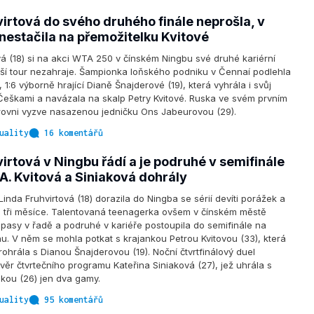
irtová do svého druhého finále neprošla, v
 nestačila na přemožitelku Kvitové
vá (18) si na akci WTA 250 v čínském Ningbu své druhé kariérní
šší tour nezahraje. Šampionka loňského podniku v Čennaí podlehla
, 1:6 výborně hrající Dianě Šnajderové (19), která vyhrála i svůj
Češkami a navázala na skalp Petry Kvitové. Ruska ve svém prvním
úrovni vyzve nasazenou jedničku Ons Jabeurovou (29).
uality
16 komentářů
irtová v Ningbu řádí a je podruhé v semifinále
A. Kvitová a Siniaková dohrály
nda Fruhvirtová (18) dorazila do Ningba se sérií devíti porážek a
a tři měsíce. Talentovaná teenagerka ovšem v čínském městě
zápasy v řadě a podruhé v kariéře postoupila do semifinále na
u. V něm se mohla potkat s krajankou Petrou Kvitovou (33), která
ohrála s Dianou Šnajderovou (19). Noční čtvrtfinálový duel
věr čtvrtečního programu Kateřina Siniaková (27), jež uhrála s
kou (26) jen dva gamy.
uality
95 komentářů