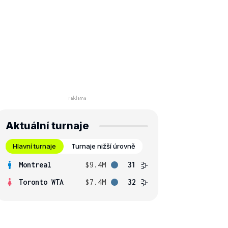
Aktuální turnaje
Hlavní turnaje
Turnaje nižší úrovně
Montreal
$9.4M
31
Toronto WTA
$7.4M
32