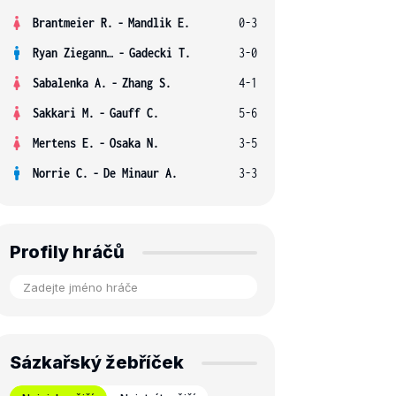
Brantmeier R.
-
Mandlik E.
0-3
Ryan Ziegann S.
-
Gadecki T.
3-0
Sabalenka A.
-
Zhang S.
4-1
Sakkari M.
-
Gauff C.
5-6
Mertens E.
-
Osaka N.
3-5
Norrie C.
-
De Minaur A.
3-3
Profily hráčů
Sázkařský žebříček