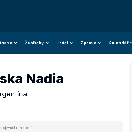
ápasy
Žebříčky
Hráči
Zprávy
Kalendář t
ska Nadia
rgentina
/nejvyšší umístění: