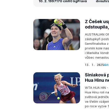
10. 2. 1997
170 cm
60 kg
Pravá
dvouhra:
Z Češek us
odstoupila,
AUSTRALIAN OPE
zástupkyň posto
Semifinalistka z
prvním kole naop
i Markéta Vond
vůbec nenastou
13. 1. 2025
Akt
Siniaková p
Hua Hinu n
WTA HUA HIN - K
Hua Hinu roli n
světová jedničk
ve třetím vzáje
po roce vyzve 