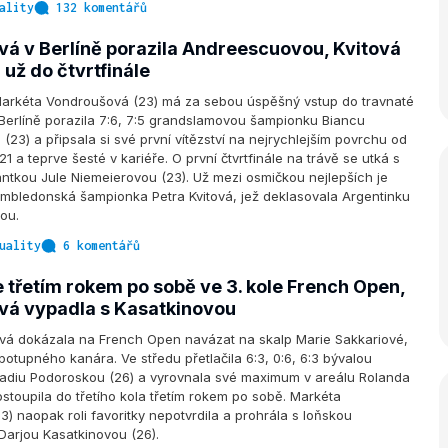
ality
132 komentářů
á v Berlíně porazila Andreescuovou, Kvitová
 už do čtvrtfinále
arkéta Vondroušová (23) má za sebou úspěšný vstup do travnaté
 Berlíně porazila 7:6, 7:5 grandslamovou šampionku Biancu
23) a připsala si své první vítězství na nejrychlejším povrchu od
 a teprve šesté v kariéře. O první čtvrtfinále na trávě se utká s
antkou Jule Niemeierovou (23). Už mezi osmičkou nejlepších je
mbledonská šampionka Petra Kvitová, jež deklasovala Argentinku
ou.
uality
6 komentářů
 třetím rokem po sobě ve 3. kole French Open,
á vypadla s Kasatkinovou
vá dokázala na French Open navázat na skalp Marie Sakkariové,
 potupného kanára. Ve středu přetlačila 6:3, 0:6, 6:3 bývalou
 Nadiu Podoroskou (26) a vyrovnala své maximum v areálu Rolanda
stoupila do třetího kola třetím rokem po sobě. Markéta
) naopak roli favoritky nepotvrdila a prohrála s loňskou
 Darjou Kasatkinovou (26).