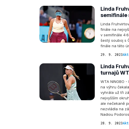
Linda Fruhv
semifinále
Linda Fruhvirto
finále na nejvy
v semifinále 4:6
šestý souboj s 
finále na této 
29. 9. 2023
Akt
Linda Fruhv
turnajů WT
WTA NINGBO - Li
na výhru čekal
vyhrála už tři 
nejvyšším okruh
ale nečekaně pr
nezvládla na zá
Nadiou Podoros
28. 9. 2023
Akt