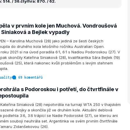
 514. / 36.
čtyřhra: 870. / 62.
pěla v prvním kole jen Muchová. Vondroušová
 Siniaková a Bejlek vypadly
N – Karolína Muchová (28) jako jediná ze šesti českých
upila do druhého kola letošního ročníku Australian Open.
 roku 2021 si na úvod poradila 6:1, 6:1 s Nadiou Podoroskou (27). V
ak skončily Kateřina Siniaková (28), kvalifikantka Sára Bejlek (19)
roušová (25), která nakonec kvůli problémům s levým stehnem
pila.
uality
69 komentářů
rohrála s Podoroskou i potřetí, do čtvrtfinále v
epostoupila
ateřina Siniaková (28) nepotvrdila na turnaji WTA 250 v thajském
asazené dvojky a skončila již ve druhém kole. Aktuální deblová
a podlehla 3:6, 3:6 trápící se Nadie Podoroské (27), se kterou ani
mném souboji neuhrála set. Argentinka ve svém prvním čtvrtfinále
Tamaru Zidanšekovou (26).