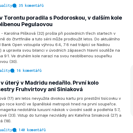
uality
35 komentářů
 v Torontu poradila s Podoroskou, v dalším kole
líbenou Pegulaovou
arolína Plíšková (32) prošla při posledních třech startech v
ě do čtvrtfinále a tuto sérii může prodloužit letos. Do aktuálního
l Bank Open vstoupila výhrou 6:4, 7:6 nad trápící se Nadiou
 a upravila svou bilanci v úvodních zápasech hlavní soutěže na
na 9:1. Ve druhém kole narazí na svou neoblíbenou soupeřku
vou (30).
ality
16 komentářů
 úterý v Madridu nedařilo. První kolo
estry Fruhvirtovy ani Siniaková
vá (17) ani letos nevyužila divokou kartu pro prestižní tisícovku v
po roce končí ve španělské metropoli hned na první soupeřce.
nagerka nedotáhla luxusní náskok v úvodní sadě a podlehla 5:7,
ové (33). Vstup do turnaje nezvládly ani Kateřina Siniaková (27) a
á (18).
uality
140 komentářů