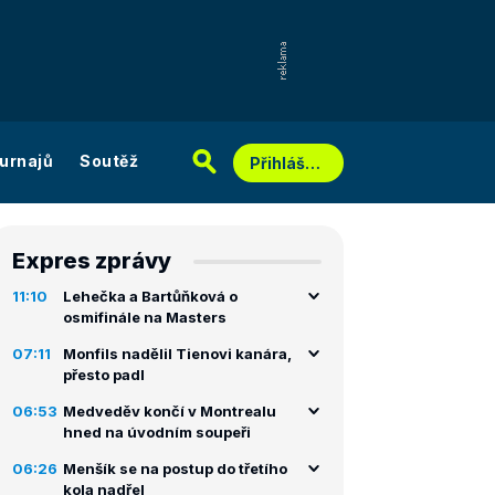
urnajů
Soutěž
Přihlášení
Expres zprávy
11:10
Lehečka a Bartůňková o
osmifinále na Masters
07:11
Monfils nadělil Tienovi kanára,
přesto padl
06:53
Medveděv končí v Montrealu
hned na úvodním soupeři
06:26
Menšík se na postup do třetího
kola nadřel