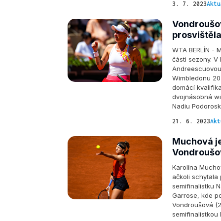
3. 7. 2023
Aktu
Vondroušov
prosvištěla
WTA BERLÍN - M
části sezony. V
Andreescuovou (
Wimbledonu 2021
domácí kvalifik
dvojnásobná wi
Nadiu Podorosk
21. 6. 2023
Akt
Muchová je
Vondroušov
Karolína Mucho
ačkoli schytala
semifinalistku
Garrose, kde po
Vondroušová (23
semifinalistkou