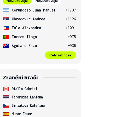
Nejziskovější
Nejztrátovější
Cerundolo Juan Manuel
+1737
Obradovic Andrea
+1126
Eala Alexandra
+1091
Torres Tiago
+975
Aguiard Enzo
+936
Celý žebříček
Zranění hráči
Diallo Gabriel
Tararudee Lanlana
Siniaková Kateřina
Munar Jaume