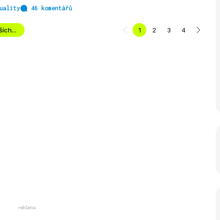
uality
46 komentářů
ích...
1
2
3
4