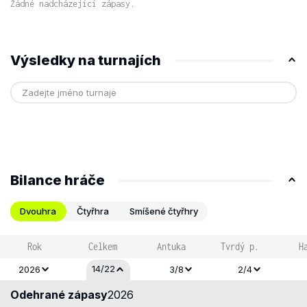
Žádné nadcházející zápasy.
Výsledky na turnajích
Bilance hráče
Dvouhra
Čtyřhra
Smíšené čtyřhry
Rok
Celkem
Antuka
Tvrdý p.
H
14/22
2026
3/8
2/4
Odehrané zápasy
2026