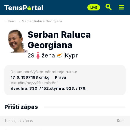
Hráči
Serban Raluca Georgiana
Serban Raluca
Georgiana
29
žena
Kypr
Datum nar.:
Výška:
Váha:
Hraje rukou:
17. 6. 1997
188 cm
kg
Pravá
Aktuální/nejvyšší umístění:
dvouhra: 330. / 152.
čtyřhra: 523. / 176.
Příští zápas
Turnaj a zápas
Kurs