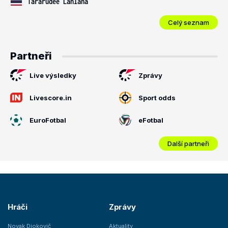
Tararudee Lanlana
Celý seznam
Partneři
Live výsledky
Zprávy
Livescore.in
Sport odds
EuroFotbal
eFotbal
Další partneři
Hráči
Zprávy
Novak Djokovič
Aktuality