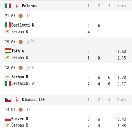
Palermo
1
2
3
Kurs
21.07.
1K
Basiletti N.
6
6
Serban R.
4
1
19.07.
Q-ČF
Toth A.
6
1
1.60
Serban R.
1
0
2.15
18.07.
Q-OF
Serban R.
5
6
6
1.28
Bertacchi A.
7
4
0
3.17
Olomouc ITF
1
2
3
Kurs
14.07.
1K
Kuczer D.
6
6
2.43
Serban R.
2
4
1.48