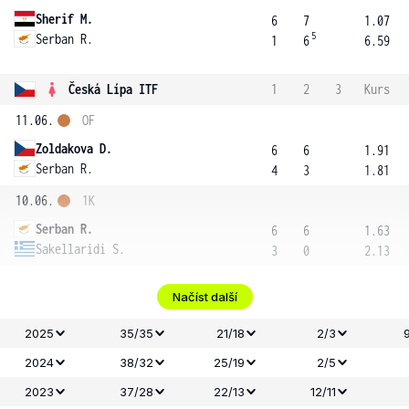
Sherif M.
6
7
1.07
5
Serban R.
1
6
6.59
Česká Lípa ITF
1
2
3
Kurs
11.06.
OF
Zoldakova D.
6
6
1.91
Serban R.
4
3
1.81
10.06.
1K
Serban R.
6
6
1.63
Sakellaridi S.
3
0
2.13
Načíst další
2025
35/35
21/18
2/3
2024
38/32
25/19
2/5
2023
37/28
22/13
12/11