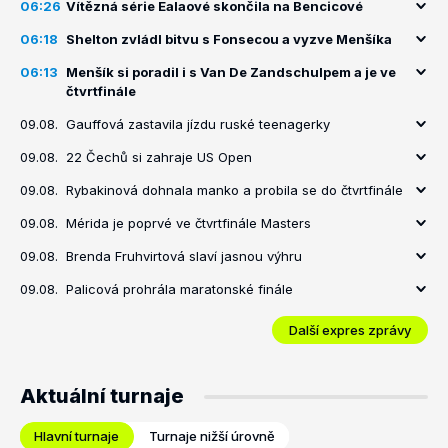
06:26
Vítězná série Ealaové skončila na Bencicové
06:18
Shelton zvládl bitvu s Fonsecou a vyzve Menšíka
06:13
Menšík si poradil i s Van De Zandschulpem a je ve
čtvrtfinále
09.08.
Gauffová zastavila jízdu ruské teenagerky
09.08.
22 Čechů si zahraje US Open
09.08.
Rybakinová dohnala manko a probila se do čtvrtfinále
09.08.
Mérida je poprvé ve čtvrtfinále Masters
09.08.
Brenda Fruhvirtová slaví jasnou výhru
09.08.
Palicová prohrála maratonské finále
Další expres zprávy
Aktuální turnaje
Hlavní turnaje
Turnaje nižší úrovně