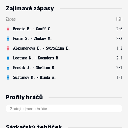
Zajímavé zápasy
Zápas
H2H
Bencic B.
-
Gauff C.
2-6
Fomin S.
-
Zhukov M.
2-3
Alexandrova E.
-
Svitolina E.
1-3
Lootsma N.
-
Koenders R.
2-1
Menšík J.
-
Shelton B.
2-1
Sultanov K.
-
Binda A.
1-1
Profily hráčů
Sázkařský žebříček