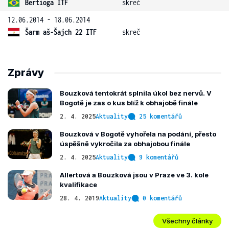
Bertioga ITF
skreč
12.06.2014 - 18.06.2014
Šarm aš-Šajch 22 ITF
skreč
Zprávy
Bouzková tentokrát splnila úkol bez nervů. V
Bogotě je zas o kus blíž k obhajobě finále
2. 4. 2025
Aktuality
25 komentářů
Bouzková v Bogotě vyhořela na podání, přesto
úspěšně vykročila za obhajobou finále
2. 4. 2025
Aktuality
9 komentářů
Allertová a Bouzková jsou v Praze ve 3. kole
kvalifikace
28. 4. 2019
Aktuality
0 komentářů
Všechny články