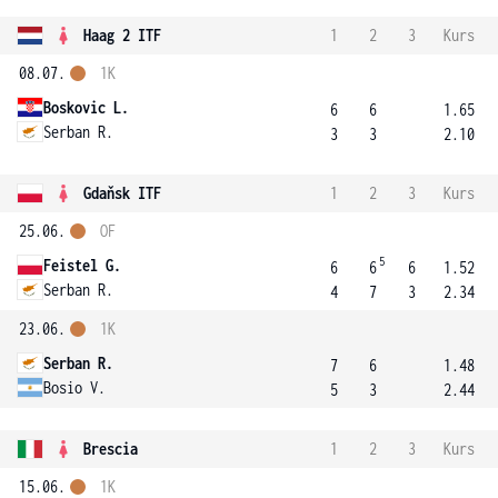
Haag 2 ITF
1
2
3
Kurs
08.07.
1K
Boskovic L.
6
6
1.65
Serban R.
3
3
2.10
Gdaňsk ITF
1
2
3
Kurs
25.06.
OF
5
Feistel G.
6
6
6
1.52
Serban R.
4
7
3
2.34
23.06.
1K
Serban R.
7
6
1.48
Bosio V.
5
3
2.44
Brescia
1
2
3
Kurs
15.06.
1K