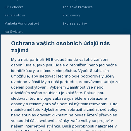
Jiří Lehečka
Tenisová Previews
Petra Kvitová
Rozhovory
Markéta Vondroušová
Express zprávy
Iga Swiatek
Marie Bouzková
Ochrana vašich osobních údajů nás
Žebříčky
Kalendář turnajů
zajímá
My a naši partneři
999
ukládáme do vašeho zařízení
Žebříček ATP (muži)
Australian Open
osobní údaje, jako jsou údaje o prohlížení nebo jedinečné
Žebříček WTA (ženy)
French Open
identifikátory, a máme k nim přístup. Výběr Souhlasím
umožňuje, aby sledovací technologie podporovaly účely
Sázkařský žebříček
Wimbledon
uvedené v části My a naši partneři zpracováváme údaje za
US Open
účelem poskytování. Výběrem Zamítnout vše nebo
odvoláním svého souhlasu je zakážete. Pokud jsou
Turnaj mistrů
sledovací technologie zakázány, některé zobrazené
Turnaj mistryň
obsahy a reklamy pro vás nemusí být tolik relevantní. Tuto
Aktualní trendy
nabídku můžete kdykoli znovu zobrazit a změnit své volby
nebo souhlas odvolat kliknutím na odkaz Řízení předvoleb
ve spodní části webové stránky. Vaše volby se projeví v
Fotbalové přestupy
našem Internetová stránka. Další podrobnosti naleznete v
Livesport Daily