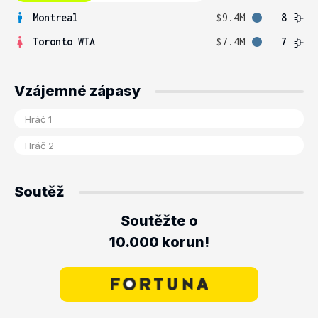
Montreal
$9.4M
8
Toronto WTA
$7.4M
7
Vzájemné zápasy
Soutěž
Soutěžte o
10.000 korun!